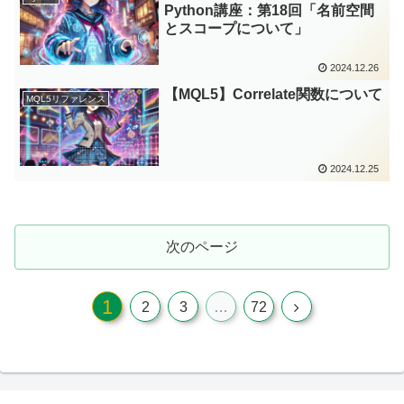
Python講座：第18回「名前空間
とスコープについて」
2024.12.26
【MQL5】Correlate関数について
MQL5リファレンス
2024.12.25
次のページ
1
次
2
3
…
72
へ