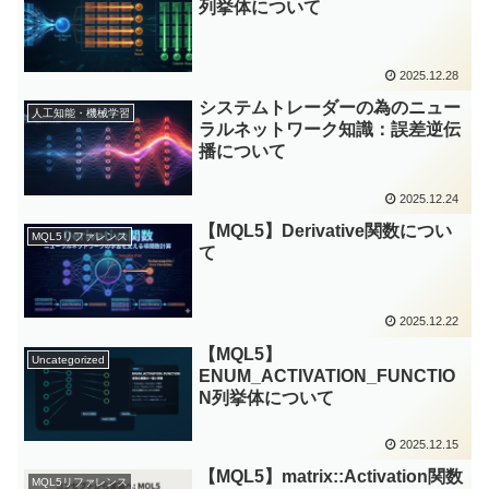
列挙体について
2025.12.28
システムトレーダーの為のニュー
人工知能・機械学習
ラルネットワーク知識：誤差逆伝
播について
2025.12.24
【MQL5】Derivative関数につい
MQL5リファレンス
て
2025.12.22
【MQL5】
Uncategorized
ENUM_ACTIVATION_FUNCTIO
N列挙体について
2025.12.15
【MQL5】matrix::Activation関数
MQL5リファレンス