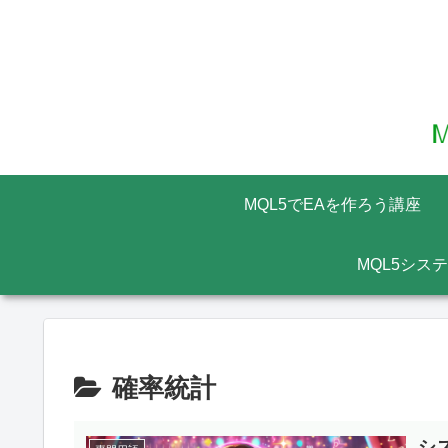
MQL5でEAを作ろう講座
MQL5シス
確率統計
シ