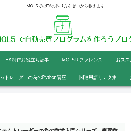
MQL5でのEAの作り方をゼロから教えます
EA制作お役立ち記事
MQL5リファレンス
おスス
テムトレーダーの為のPython講座
関連用語リンク集
ステムトレーダーの為の数学入門シリーズ：複素数