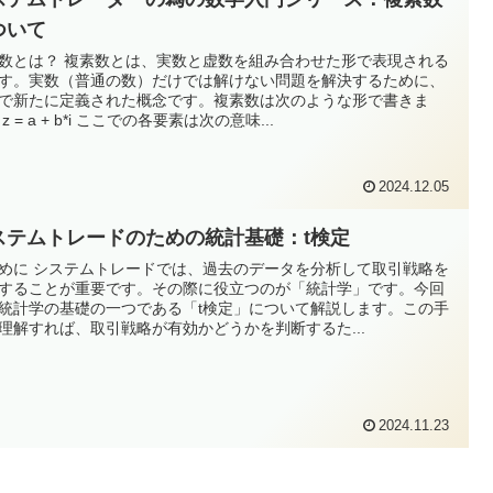
ついて
数とは？ 複素数とは、実数と虚数を組み合わせた形で表現される
す。実数（普通の数）だけでは解けない問題を解決するために、
で新たに定義された概念です。複素数は次のような形で書きま
z = a + b*i ここでの各要素は次の意味...
2024.12.05
ステムトレードのための統計基礎：t検定
めに システムトレードでは、過去のデータを分析して取引戦略を
することが重要です。その際に役立つのが「統計学」です。今回
統計学の基礎の一つである「t検定」について解説します。この手
理解すれば、取引戦略が有効かどうかを判断するた...
2024.11.23