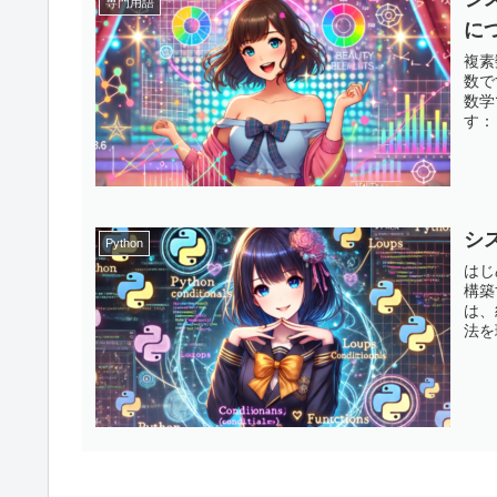
専門用語
に
複素
数で
数学
す： 
シ
Python
はじ
構築
は、
法を