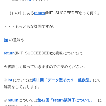
「｛｝の中にある
return
(INIT_SUCCEEDED);って何？」
・・・もっともな疑問ですが、
int
の意味や
return
(INIT_SUCCEEDED);の意味については、
今後詳しく扱っていきますのでご安心ください。
※
int
については
第11回「データ型その１ 整数型」
にて
解説をしております。
※
return
については
第42回「return演算子について」
に