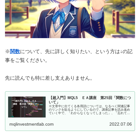
※
関数
について、先に詳しく知りたい、という方は↓の記
事をご覧ください。
先に読んでも特に差し支えありません。
【超入門】MQL5 ＥＡ講座 第25回「関数につ
いて」
※文章中に出てくる各用語については、なるべく関連記事
のリンクを貼るようにしているので、講座記事を読み進め
ていく中で、「わからなくなってしまった」、「忘れてし
まった」言葉が出てきたら、クリックして復習していただ
ければと思います<m(__)m>...
mqlinvestmentlab.com
2022.07.06