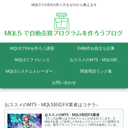
MQL5でのEAの作り方をゼロから教えます
MQL5でEAを作ろう講座
EA制作お役立ち記事
MQL5リファレンス
おススメのMT5・MQL5対応FX業者
MQL5システムトレーダーの為のPython講座
関連用語リンク集
お問い合わせ
おススメのMT5・MQL5対応FX業者はコチラ↓
おススメのMT5・MQL5対応FX業者
【※この記事にはプロモーションが含まれています。】
MQL5を使って自作したEAをシステムトレードに利用する
には、取引プラットフォームとしてMT5を提供しているFX
会社に口座を開設しなくてはいけません。 MQL5にて開発