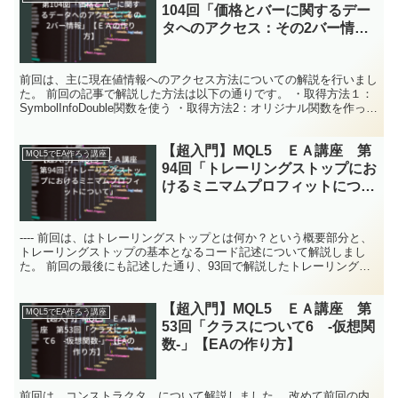
104回「価格とバーに関するデー
タへのアクセス：その2バー情
報」【ＥＡの作り方】
前回は、主に現在値情報へのアクセス方法についての解説を行いまし
た。 前回の記事で解説した方法は以下の通りです。 ・取得方法１：
SymbolInfoDouble関数を使う ・取得方法2：オリジナル関数を作って
取得する ・取得方法3：Symbo...
【超入門】MQL5 ＥＡ講座 第
MQL5でEA作ろう講座
94回「トレーリングストップにお
けるミニマムプロフィットについ
て」
---- 前回は、はトレーリングストップとは何か？という概要部分と、
トレーリングストップの基本となるコード記述について解説しまし
た。 前回の最後にも記述した通り、93回で解説したトレーリングス
トップのコード記述は、基本的かつ最小限のものです...
【超入門】MQL5 ＥＡ講座 第
MQL5でEA作ろう講座
53回「クラスについて6 -仮想関
数-」【EAの作り方】
前回は コンストラクタ について解説しました。 改めて前回の内