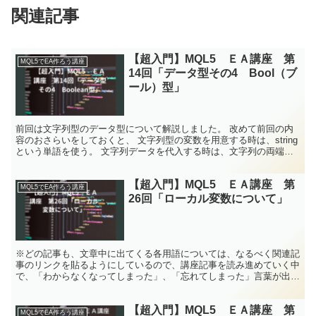
関連記事
【超入門】MQL5 ＥＡ講座 第
MQL5でEA作ろう講座
14回「データ型その4 Bool（ブ
ール）型」
前回は文字列型のデータ型について解説しました。 改めて前回の内
容のおさらいをしておくと、 文字列型の変数を用意する時は、string
という単語を使う。 文字列データを代入する時は、文字列の両端を
ダブルクォーテーション(")で挟む 文字列デ...
【超入門】MQL5 ＥＡ講座 第
MQL5でEA作ろう講座
26回「ローカル変数について」
※どの記事も、文章中に出てくる各用語については、なるべく関連記
事のリンクを貼るようにしているので、講座記事を読み進めていく中
で、「わからなくなってしまった」、「忘れてしまった」言葉が出て
きたら、クリックして復習していただければと思います<m...
【超入門】MQL5 ＥＡ講座 第
MQL5でEA作ろう講座