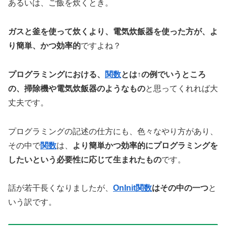
あるいは、ご飯を炊くとき。
ガスと釜を使って炊くより、電気炊飯器を使った方が、よ
り簡単、かつ効率的
ですよね？
プログラミングにおける、
関数
とは↑の例でいうところ
の、掃除機や電気炊飯器のようなもの
と思ってくれれば大
丈夫です。
プログラミングの記述の仕方にも、色々なやり方があり、
その中で
関数
は、
より簡単かつ効率的にプログラミングを
したいという必要性に応じて生まれたもの
です。
話が若干長くなりましたが、
OnInit関数
はその中の一つ
と
いう訳です。