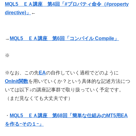
MQL5 ＥＡ講座 第4回「#プロパティ命令（#property
directive)」
←
→
MQL5 ＥＡ講座 第6回「コンパイル Compile」
※
※なお、この先
EA
の自作していく過程でどのように
OnInit関数
を用いていくか？という具体的な記述方法につ
いては以下↓の講座記事群で取り扱っていく予定です。
（まだ見なくても大丈夫です）
・
MQL5 ＥＡ講座 第68回「簡単な仕組みのMT5用EA
を作るｰその１ｰ」