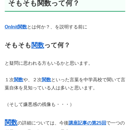
そもそも関数って何？
OnInit関数
とは何か？、を説明する前に
そもそも
関数
って何？
と疑問に思われる方もいるかと思います。
１次
関数
や、２次
関数
といった言葉を中学高校で聞いて言
葉自体を見知っている人は多いと思います。
（そして嫌悪感の残像も・・・）
関数
の詳細については、今後
講座記事の第25回
で一つの