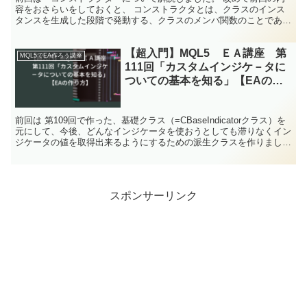
容をおさらいをしておくと、 コンストラクタとは、クラスのインス
タンスを生成した段階で発動する、クラスのメンバ関数のことであ
る。 ※インスタンス→クラスや構造体、Enum列挙型を実...
【超入門】MQL5 ＥＡ講座 第
MQL5でEA作ろう講座
111回「カスタムインジケ－タに
ついての基本を知る」【EAの作
り方】
前回は 第109回で作った、基礎クラス（=CBaseIndicatorクラス）を
元にして、今後、どんなインジケータを使おうとしても滞りなくイン
ジケータの値を取得出来るようにするための派生クラスを作りまし
た。 作った派生クラスは、 シングルバ...
スポンサーリンク