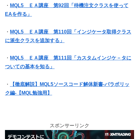
・
MQL5 ＥＡ講座 第92回「待機注文クラスを使って
EAを作る」
・
MQL5 ＥＡ講座 第110回「インジケータ取得クラス
に派生クラスを追加する」
・
MQL5 ＥＡ講座 第111回「カスタムインジケ－タに
ついての基本を知る」
・
【徹底解説】MQL5ソースコード解体新書-パラボリッ
ク編-【MQL勉強用】
スポンサーリンク