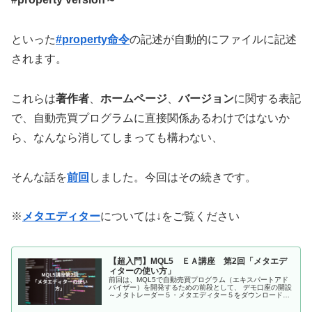
といった
#property命令
の記述が自動的にファイルに記述
されます。
これらは
著作者
、
ホームページ
、
バージョン
に関する表記
で、自動売買プログラムに直接関係あるわけではないか
ら、なんなら消してしまっても構わない、
そんな話を
前回
しました。今回はその続きです。
※
メタエディター
については↓をご覧ください
【超入門】MQL5 ＥＡ講座 第2回「メタエデ
ィターの使い方」
前回は、MQL5で自動売買プログラム（エキスパートアド
バイザー）を開発するための前段として、 デモ口座の開設
～メタトレーダー５・メタエディター５をダウンロードし
インストールする 所までを説明しました。↓ 今回は実際に
MQL5を使って開発をし...