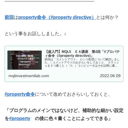
———————————————————–
前回
は
property命令（#property directive）
とは何か？
という事をお話ししました。↓
【超入門】MQL5 ＥＡ講座 第4回「#プロパテ
ィ命令（#property directive)」
前回は「コメントアウト」 という処理について解説しまし
た。↓ コメントアウトのおさらいをしておくと、 スラッシ
ュを２つ書くと（「//」）コンピュータはそれ以降に書か
れた部分を命令として認識しない。（スラッシュが２つ書
かれた行のみコメントアウ...
mqlinvestmentlab.com
2022.06.09
#property命令
について改めておさらいしておくと、
「プログラムのメインではないけど、補助的な細かい設定
を
#property
の後に色々書くことによってできる」