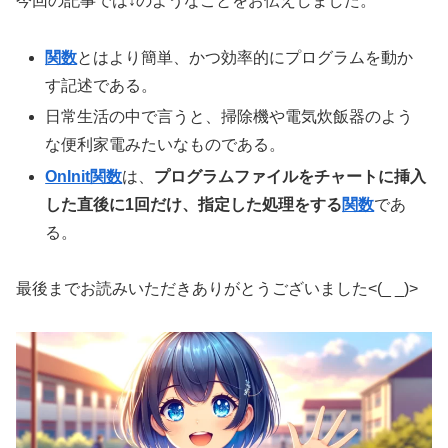
今回の記事では↓のようなことをお伝えしました。
関数
とはより簡単、かつ効率的にプログラムを動か
す記述である。
日常生活の中で言うと、掃除機や電気炊飯器のよう
な便利家電みたいなものである。
OnInit関数
は、
プログラムファイルをチャートに挿入
した直後に1回だけ、指定した処理をする
関数
であ
る。
最後までお読みいただきありがとうございました<(_ _)>