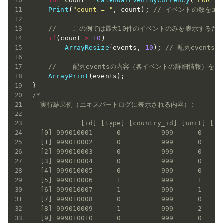
int
 count 
=
CalendarEventByCurrency
(
"EUR"
,
 
Print
(
"count = "
,
 count
)
;
// イベントの数をエ
//--- この例では最大10件のイベントのみを表示する
if
(
count 
>
10
)
ArrayResize
(
events
,
10
)
;
// 配列event
//--- 配列eventsの内容（各イベントの詳細情報）を
ArrayPrint
(
events
)
;
}
/*

  実行結果例（エキスパートログに表示される内容）:

            [id] [type] [country_id] [unit] [im
  [0] 999010001      0          999      0     
  [1] 999010002      0          999      0     
  [2] 999010003      0          999      0     
  [3] 999010004      0          999      0     
  [4] 999010005      0          999      0     
  [5] 999010006      1          999      1     
  [6] 999010007      1          999      1     
  [7] 999010008      0          999      0     
  [8] 999010009      1          999      2     
  [9] 999010010      0          999      0     