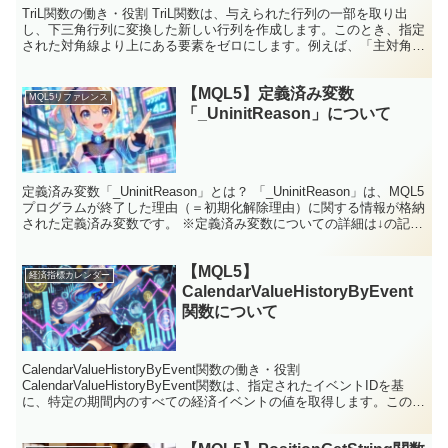
TriL関数の働き・役割 TriL関数は、与えられた行列の一部を取り出
し、下三角行列に変換した新しい行列を作成します。このとき、指定
された対角線より上にある要素をゼロにします。例えば、「主対角
線」や「その下にある対角線」などを基準にして、そ...
【MQL5】定義済み変数
MQL5リファレンス
「_UninitReason」について
定義済み変数「_UninitReason」とは？ 「_UninitReason」は、MQL5
プログラムが終了した理由（＝初期化解除理由）に関する情報が格納
された定義済み変数です。 ※定義済み変数についての詳細は↓の記事
をご参照ください 「M...
【MQL5】
経済指標カレンダー
CalendarValueHistoryByEvent
関数について
CalendarValueHistoryByEvent関数の働き・役割
CalendarValueHistoryByEvent関数は、指定されたイベントIDを基
に、特定の期間内のすべての経済イベントの値を取得します。この関
数は、過去のイベン...