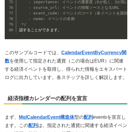
    - importance: イベントの重要度（0が低く、3が高い）
    - source_url: イベントの情報ソースとなるURL

    - event_code: イベントのコード（各イベントを識別す
    - name: イベントの名称

 */
認することができます。
このサンプルコードでは、
CalendarEventByCurrency関
数
を使用して指定された通貨（この場合はEUR）に関連
する経済イベントを取得し、得られた情報をエキスパート
ログに出力しています。各ステップを詳しく解説します。
経済指標カレンダーの配列を宣言
まず、
MqlCalendarEvent構造体
型の
配列
eventsを宣言し
ます。この
配列
は、指定された通貨に関連する経済イベン