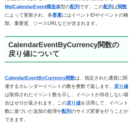
MqlCalendarEvent構造体
型の
配列
です。この
配列
は
関数
によって更新され、各
要素
にはイベントIDやイベントの種
類、重要度、ソースURLなどが含まれます。
CalendarEventByCurrency関数の
戻り値について
CalendarEventByCurrency関数
は、指定された通貨に関
連するカレンダーイベントの数を整数で返します。
戻り値
は取得されたイベント数を示し、イベントが存在しない場
合はゼロが返されます。この
戻り値
を活用して、イベント
数に基づいた追加の処理や
配列
のサイズ変更を行うことが
できます。