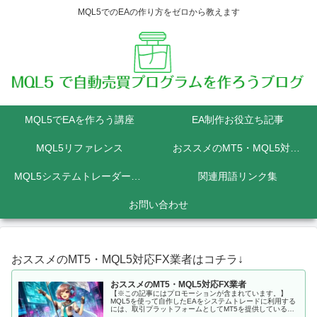
MQL5でのEAの作り方をゼロから教えます
MQL5でEAを作ろう講座
EA制作お役立ち記事
MQL5リファレンス
おススメのMT5・MQL5対応FX業者
MQL5システムトレーダーの為のPython講座
関連用語リンク集
お問い合わせ
おススメのMT5・MQL5対応FX業者はコチラ↓
おススメのMT5・MQL5対応FX業者
【※この記事にはプロモーションが含まれています。】
MQL5を使って自作したEAをシステムトレードに利用する
には、取引プラットフォームとしてMT5を提供しているFX
会社に口座を開設しなくてはいけません。 MQL5にて開発