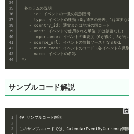
  各カラムの説明:

    - id: イベントの一意の識別番号

    - type: イベントの種類（0は通常の発表、1は重要な決
    - country_id: 通貨または地域の国コード

    - unit: イベントで使用される単位（0は該当なし）

    - importance: イベントの重要度（0が低く、3が高い）
    - source_url: イベントの情報ソースとなるURL

    - event_code: イベントのコード（各イベントを識別す
    - name: イベントの名称

 */
サンプルコード解説
## サンプルコード解説

このサンプルコードでは、CalendarEventByCurre