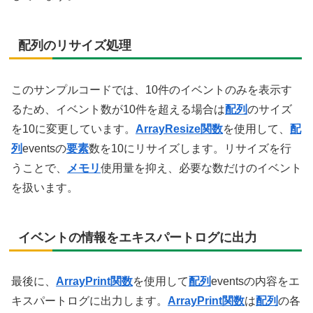
配列のリサイズ処理
このサンプルコードでは、10件のイベントのみを表示す
るため、イベント数が10件を超える場合は
配列
のサイズ
を10に変更しています。
ArrayResize関数
を使用して、
配
列
eventsの
要素
数を10にリサイズします。リサイズを行
うことで、
メモリ
使用量を抑え、必要な数だけのイベント
を扱います。
イベントの情報をエキスパートログに出力
最後に、
ArrayPrint関数
を使用して
配列
eventsの内容をエ
キスパートログに出力します。
ArrayPrint関数
は
配列
の各