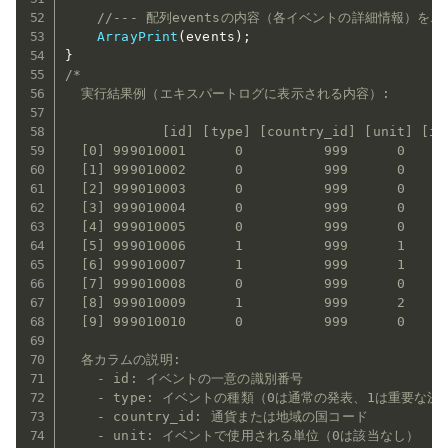
//--- 配列eventsの内容（各イベントの詳細情報）を
ArrayPrint
(
events
)
;
}
/*

  実行結果例（エキスパートログに表示される内容）:

            [id] [type] [country_id] [unit] [im
  [0] 999010001      0          999      0     
  [1] 999010002      0          999      0     
  [2] 999010003      0          999      0     
  [3] 999010004      0          999      0     
  [4] 999010005      0          999      0     
  [5] 999010006      1          999      1     
  [6] 999010007      1          999      1     
  [7] 999010008      0          999      0     
  [8] 999010009      1          999      2     
  [9] 999010010      0          999      0     
  各カラムの説明:

    - id: イベントの一意の識別番号

    - type: イベントの種類（0は通常の発表、1は重要な決
    - country_id: 通貨または地域の国コード

    - unit: イベントで使用される単位（0は該当なし）
