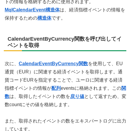
トの情報を格納するために使用されます。
MqlCalendarEvent構造体
は、経済指標イベントの情報を
保持するための
構造体
です。
CalendarEventByCurrency関数を呼び出してイ
ベントを取得
次に、
CalendarEventByCurrency関数
を使用して、EU
通貨（EUR）に関連する経済イベントを取得します。通
貨コードEURを指定することで、ユーロに関連する経済
指標イベントの情報が
配列
eventsに格納されます。この
関
数
は、取得したイベントの数を
戻り値
として返すため、変
数countにその値を格納します。
また、取得されたイベントの数をエキスパートログに出力
しています。