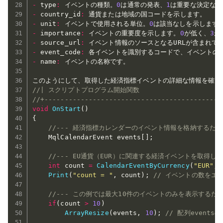
-
 type
:
 イベントの種類。
0
は通常の発表、
1
-
 country_id
:
-
 unit
:
 イベントで使用される単位。
0
-
 importance
:
 イベントの重要度を示します。
0
が低く、
3
-
 source_url
:
-
 event_code
:
-
 name
:
 イベントの名称です。

このようにして、取得した経済指標イベントの詳細な情報を確
//
//| スクリプトプログラム開始関数                       
//+--------------------------------------------
void
OnStart
(
)
{
//--- 経済指標カレンダーのイベント情報を格納するた
    MqlCalendarEvent events
[
]
;
//--- EU通貨（EUR）に関連する経済イベントを取得し
int
 count 
=
CalendarEventByCurrency
(
"EUR"
,
 
Print
(
"count = "
,
 count
)
;
// イベントの数をエ
//--- この例では最大10件のイベントのみを表示する
if
(
count 
>
10
)
ArrayResize
(
events
,
10
)
;
// 配列event