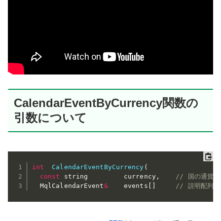
CalendarEventByCurrency関数の
引数について
int
CalendarEventByCurrency
(
const
 string         currency
,
// 国の通貨
  MqlCalendarEvent
&
    events
[
]
// 説明配列