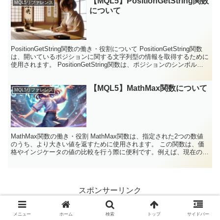
【MQL5】PositionGetString関数
MQL5リファレンス
について
PositionGetString関数の働き・役割について PositionGetString関数
は、開いているポジションに関する文字列型の情報を取得するために
使用されます。 PositionGetString関数は、ポジションのシンボル
名...
【MQL5】MathMax関数について
MQL5リファレンス
MathMax関数の働き・役割 MathMax関数は、指定された2つの数値
のうち、より大きい値を返すために使用されます。 この関数は、価
格やインジケータの値の比較を行う際に便利です。例えば、現在の価
格と移動平均値を比較して、どちらが高いかを...
スポンサーリンク
メニュー
ホーム
検索
トップ
サイドバー