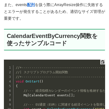
また、events
配列
を扱う際にArrayResize操作に失敗する
とエラーが発生することがあるため、適切なサイズ管理が
重要です。
CalendarEventByCurrency関数を
使ったサンプルコード
//+--------------------------------------------
//| スクリプトプログラム開始関数                       
//+--------------------------------------------
void
OnStart
(
)
{
//--- 経済指標カレンダーのイベント情報を格納するた
    MqlCalendarEvent events
[
]
;
//--- EU通貨（EUR）に関連する経済イベントを取得し