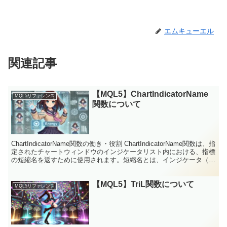
エムキューエル
関連記事
【MQL5】ChartIndicatorName
MQL5リファレンス
関数について
ChartIndicatorName関数の働き・役割 ChartIndicatorName関数は、指
定されたチャートウィンドウのインジケータリスト内における、指標
の短縮名を返すために使用されます。短縮名とは、インジケータ（テ
クニカル指標）の...
【MQL5】TriL関数について
MQL5リファレンス