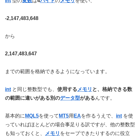
int
型の
変数
は
4
バイト
の
メモリ
を使い、
-2,147,483,648
から
2,147,483,647
までの範囲を格納できるようになっています。
int
と同じ整数型でも、
使用する
メモリ
と、格納できる数
の範囲に違いがある別の
データ型
がある
んです。
基本的に
MQL5
を使って
MT5
用
EA
を作るうえで、
int
を使
っていればほとんどの場合事足りる訳ですが、他の整数型
も知っておくと、
メモリ
をセーブできたりするのに役立