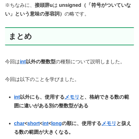
※ちなみに、
接頭辞u
は
unsigned（「符号がついていな
い」という意味の形容詞）
の略です。
まとめ
今回は
int
以外の整数型
の種類について説明しました。
今回は以下のことを学びました。
int
以外にも、使用する
メモリ
と、格納できる数の範
囲に違いがある別の整数型がある
char
<
short
<
int
<
long
の順に、使用する
メモリ
と扱え
る数の範囲が大きくなる。