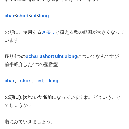
char
<
short
<
int
<
long
の順に、使用する
メモリ
と扱える数の範囲が大きくなって
います。
残り4つの
uchar
ushort
uint
ulong
についてなんですが、
前半紹介した4つの整数型
char
、
short
、
int
、
long
の頭に[u]がついた名前
になっていますね。どういうこと
でしょうか？
順にみていきましょう。