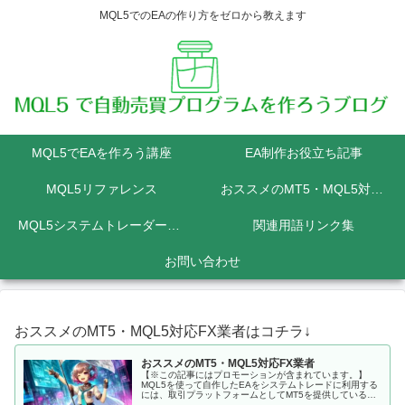
MQL5でのEAの作り方をゼロから教えます
MQL5でEAを作ろう講座
EA制作お役立ち記事
MQL5リファレンス
おススメのMT5・MQL5対応FX業者
MQL5システムトレーダーの為のPython講座
関連用語リンク集
お問い合わせ
おススメのMT5・MQL5対応FX業者はコチラ↓
おススメのMT5・MQL5対応FX業者
【※この記事にはプロモーションが含まれています。】
MQL5を使って自作したEAをシステムトレードに利用する
には、取引プラットフォームとしてMT5を提供しているFX
会社に口座を開設しなくてはいけません。 MQL5にて開発