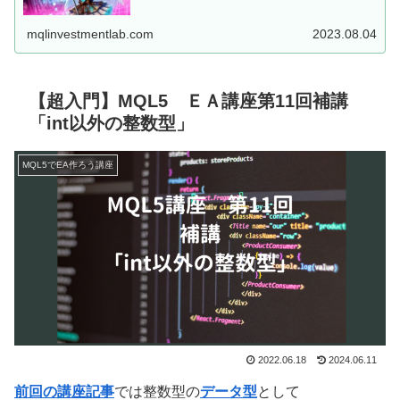
した、MT5用EAを...
mqlinvestmentlab.com
2023.08.04
【超入門】MQL5 ＥＡ講座第11回補講
「int以外の整数型」
MQL5でEA作ろう講座
2022.06.18
2024.06.11
前回の講座記事
では整数型の
データ型
として