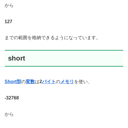
から
127
までの範囲を格納できるようになっています。
short
Short型
の
変数
は
2
バイト
の
メモリ
を使い、
-32768
から