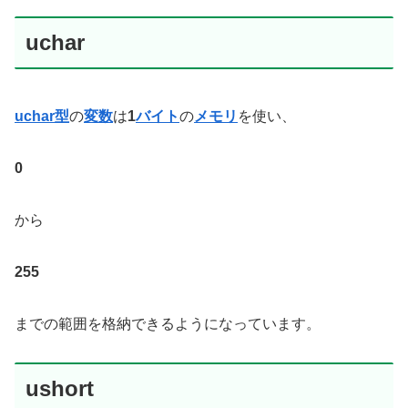
uchar
uchar型
の
変数
は
1
バイト
の
メモリ
を使い、
0
から
255
までの範囲を格納できるようになっています。
ushort