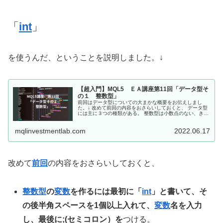
「
int
」
を使うんだ、ということを説明しました。↓
【超入門】MQL5 ＥＡ講座第11回「データ型そ
の１ 整数型」
前回はデータ型についての大まかな概要をお伝えしまし
た。↓ 改めて前回の内容をおさらいしておくと、 データ型
には主に３つの種類がある。 整数型は小数点のない、きり
の良い数字を格納する変数を使うときに用いるデータ型で
ある。 実数型は小数点以下の...
mqlinvestmentlab.com
2022.06.17
改めて
前回
の内容をおさらいしておくと、
整数型
の
変数
を作るには最初に「
int
」と書いて、そ
の後半角スペースを1個以上入れて、
変数
名を入力
し、最後に;(セミコロン）を
つける。