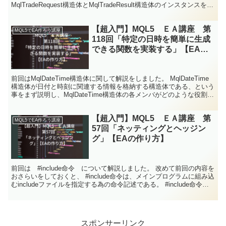
MqlTradeRequest構造体とMqlTradeResult構造体のインスタンスを宣
言する。 ↓ ・MqlTradeReq...
【超入門】MQL5 ＥＡ講座 第
MQL5でEA作ろう講座
118回「特定の日時を簡単に生成
できる関数を実装する」【EAの
作り方】
前回はMqlDateTime構造体に関して解説をしました。 MqlDateTime
構造体が日付と時刻に関連する情報を格納する構造体である、という
事をまず説明し、MqlDateTime構造体の各メンバがどのような役割を
もっているのかを説明しま...
【超入門】MQL5 ＥＡ講座 第
MQL5でEA作ろう講座
57回「ネッティングとヘッジン
グ」【EAの作り方】
前回は #include命令 について解説しました。 改めて前回の内容を
おさらいをしておくと、 #include命令は、メインプログラムに組み込
むincludeファイルを指定する為の命令記述である。 #include命令に
は、ファイル名を<...
スポンサーリンク