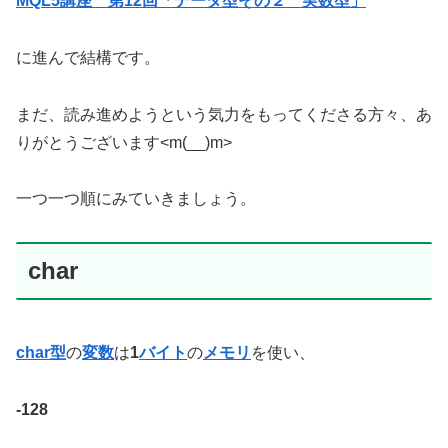
MQL5講座 第12回「データ型その２ 実数型」
に進んで結構です。
まだ、読み進めようという気力をもってくださる方々、あ
りがとうございます<m(__)m>
一つ一つ順にみていきましょう。
char
char型
の
変数
は
1
バイト
の
メモリ
を使い、
-128