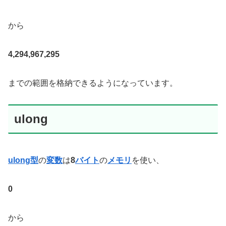
から
4,294,967,295
までの範囲を格納できるようになっています。
ulong
ulong型
の
変数
は
8
バイト
の
メモリ
を使い、
0
から