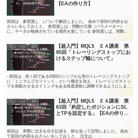
【EAの作り方】
前回は 参照渡し について解説しました。 改めて前回の内容をお
さらいをしておくと、 参照渡しは、関数の引数（パラメーター）
に、データが格納されている場所を渡している 参照渡しは、関数に
元のデータのある場所（アドレス）を渡すので、元のデータが...
【超入門】MQL5 ＥＡ講座 第
MQL5でEA作ろう講座
95回「トレーリングストップにお
けるステップ幅について」
- 前回は、前々回である93回のシンプルな形のトレーリングストップ
に「ミニマムプロフィット」という概念を加え、トレーリングストッ
プを発動させるタイミングをある程度柔軟に調整できるようにしまし
た。 ※前回解説した、ミニマムプロフィットを取り込...
【超入門】MQL5 ＥＡ講座 第
MQL5でEA作ろう講座
63回「約定したポジションにSL
とTPを設定する」【EAの作り
方】
前回は 実際に注文を出す記述を、順を追って説明しました。 改め
て前回の内容をおさらいをしておくと、 注文は、 ・