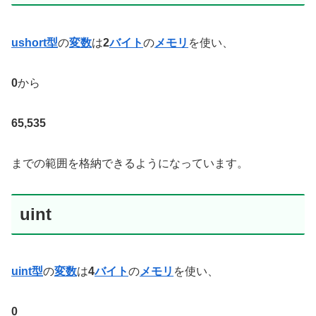
ushort型
の
変数
は
2
バイト
の
メモリ
を使い、
0
から
65,535
までの範囲を格納できるようになっています。
uint
uint型
の
変数
は
4
バイト
の
メモリ
を使い、
0