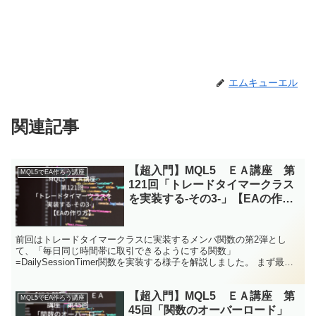
エムキューエル
関連記事
【超入門】MQL5 ＥＡ講座 第
MQL5でEA作ろう講座
121回「トレードタイマークラス
を実装する-その3-」【EAの作り
方】
前回はトレードタイマークラスに実装するメンバ関数の第2弾とし
て、「毎日同じ時間帯に取引できるようにする関数」
=DailySessionTimer関数を実装する様子を解説しました。 まず最初
に、FXにおける各オープン市場の特徴を簡単に紹介した...
【超入門】MQL5 ＥＡ講座 第
MQL5でEA作ろう講座
45回「関数のオーバーロード」