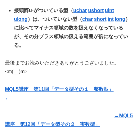
接頭辞u-がついている型（
uchar
ushort
uint
ulong
）は、ついていない型（
char
short
int
long
）
に比べてマイナス領域の数を扱えなくなっている
が、その分プラス領域の扱える範囲が倍になってい
る。
最後までお読みいただきありがとうございました。
<m(__)m>
MQL5講座 第11回「データ型その１ 整数型」
←
→MQL5
講座 第12回「データ型その２ 実数型」