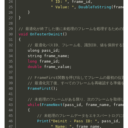
" ID: "
,
 frame_id
,
" Value: "
,
DoubleToString
(
frame_
}
}
// 最適化が終了した後に未処理のフレームを処理するための関
void
OnTesterDeinit
(
)
{
// 最適化パスID、フレーム名、識別ID、値を保持する変
    ulong pass_id
;
    string frame_name
;
long
 frame_id
;
double
 frame_value
;
// FrameFirst関数を呼び出してフレームの最初の位置
// 最適化完了後、すべてのフレームを再確認する準備を
FrameFirst
(
)
;
// 未処理のフレームがある限り、次のフレームを取得し
while
(
FrameNext
(
pass_id
,
 frame_name
,
 frame_
{
// 未処理のフレームデータをエキスパートログに出
Print
(
"Deinit - Pass ID: "
,
 pass_id
,
" Name: "
,
 frame_name
,