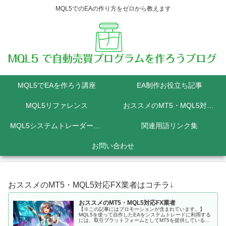
MQL5でのEAの作り方をゼロから教えます
MQL5でEAを作ろう講座
EA制作お役立ち記事
MQL5リファレンス
おススメのMT5・MQL5対応FX業者
MQL5システムトレーダーの為のPython講座
関連用語リンク集
お問い合わせ
おススメのMT5・MQL5対応FX業者はコチラ↓
おススメのMT5・MQL5対応FX業者
【※この記事にはプロモーションが含まれています。】
MQL5を使って自作したEAをシステムトレードに利用する
には、取引プラットフォームとしてMT5を提供しているFX
会社に口座を開設しなくてはいけません。 MQL5にて開発