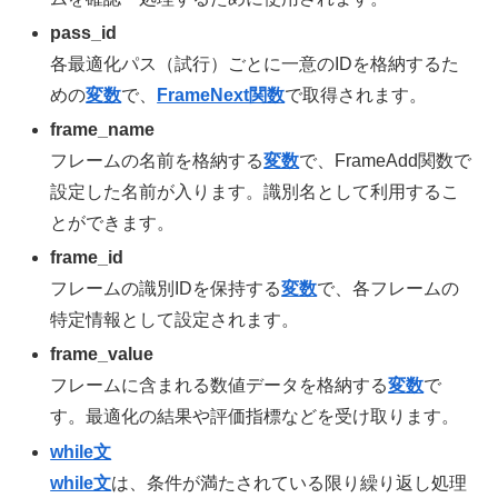
pass_id
各最適化パス（試行）ごとに一意のIDを格納するた
めの
変数
で、
FrameNext関数
で取得されます。
frame_name
フレームの名前を格納する
変数
で、FrameAdd関数で
設定した名前が入ります。識別名として利用するこ
とができます。
frame_id
フレームの識別IDを保持する
変数
で、各フレームの
特定情報として設定されます。
frame_value
フレームに含まれる数値データを格納する
変数
で
す。最適化の結果や評価指標などを受け取ります。
while文
while文
は、条件が満たされている限り繰り返し処理