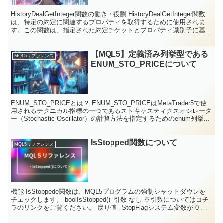
HistoryDealGetInteger関数の働き・役割 HistoryDealGetInteger関数
は、特定の約定に関連するプロパティを取得するために使用されま
す。この関数は、指定された約定チケットとプロパティ識別子に基づ
いて、約定プ...
【MQL5】定義済み列挙型である
MQL5リファレンス
ENUM_STO_PRICEについて
ENUM_STO_PRICEとは？ ENUM_STO_PRICEはMetaTrader5で使
用されるテクニカル指標の一つであるストキャスティクスオシレータ
ー（Stochastic Oscillator）の計算方法を指定するためのenum列挙...
IsStopped関数について
MQL5リファレンス
機能 IsStoppede関数は、MQL5プログラムの強制シャットダウンを
チェックします。 boolIsStopped(); 引数 なし ※引数についてはコチ
ラのリンクをご覧ください。 戻り値 _StopFlagシステム変数が 0 以
外の場...