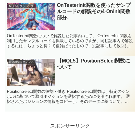
OnTesterInit関数を使ったサンプ
MQL5リファレンス
ルコードの解説その4-OnInit関数
部分-
OnTesterInit関数について解説した記事内↓にて、 OnTesterInit関数を
利用したサンプルコードも掲載しているのですが、同じ記事内で解説
するには、ちょっと長くて複雑だったもので、別記事にして数回に分
けて解説しています。 前回...
【MQL5】PositionSelect関数に
MQL5リファレンス
ついて
PositionSelect関数の役割・働き PositionSelect関数は、特定のシン
ボルに基づいて取引ポジションを選択するために使用されます。 選
択されたポジションの情報をコピーし、そのデータに基づいて、
PositionGetDou...
スポンサーリンク