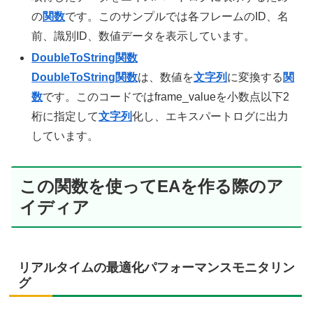
の
関数
です。このサンプルでは各フレームのID、名
前、識別ID、数値データを表示しています。
DoubleToString関数
DoubleToString関数
は、数値を
文字列
に変換する
関
数
です。このコードではframe_valueを小数点以下2
桁に指定して
文字列
化し、エキスパートログに出力
しています。
この関数を使ってEAを作る際のア
イディア
リアルタイムの最適化パフォーマンスモニタリン
グ