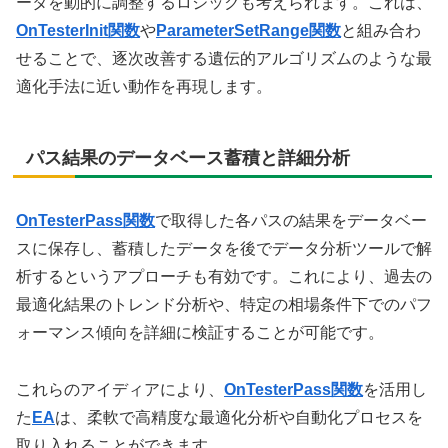
ータを動的に調整するロジックも考えられます。これは、
OnTesterInit関数
や
ParameterSetRange関数
と組み合わ
せることで、逐次改善する遺伝的アルゴリズムのような最
適化手法に近い動作を再現します。
パス結果のデータベース蓄積と詳細分析
OnTesterPass関数
で取得した各パスの結果をデータベー
スに保存し、蓄積したデータを後でデータ分析ツールで解
析するというアプローチも有効です。これにより、過去の
最適化結果のトレンド分析や、特定の相場条件下でのパフ
ォーマンス傾向を詳細に検証することが可能です。
これらのアイディアにより、
OnTesterPass関数
を活用し
た
EA
は、柔軟で高精度な最適化分析や自動化プロセスを
取り入れることができます。