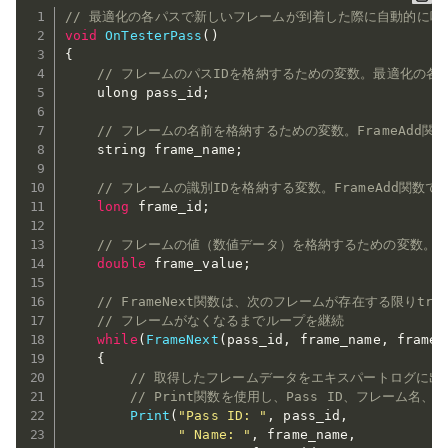
// 最適化の各パスで新しいフレームが到着した際に自動的に呼
void
OnTesterPass
(
)
{
// フレームのパスIDを格納するための変数。最適化の各
    ulong pass_id
;
// フレームの名前を格納するための変数。FrameAdd
    string frame_name
;
// フレームの識別IDを格納する変数。FrameAdd関数
long
 frame_id
;
// フレームの値（数値データ）を格納するための変数。Fr
double
 frame_value
;
// FrameNext関数は、次のフレームが存在する限りt
// フレームがなくなるまでループを継続
while
(
FrameNext
(
pass_id
,
 frame_name
,
 frame_
{
// 取得したフレームデータをエキスパートログに出
// Print関数を使用し、Pass ID、フレーム名
Print
(
"Pass ID: "
,
 pass_id
,
" Name: "
,
 frame_name
,