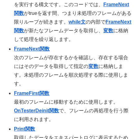
を実行する構文です。このコードでは、
FrameNext
関数
がtrueを返す間、つまり未処理のフレームがある
限りループが続きます。
while文
の内部で
FrameNext
関数
が新たなフレームデータを取得し、
変数
に格納
して処理を繰り返します。
FrameNext関数
次のフレームが存在するかを確認し、存在する場合
にはそのデータを取得して指定の
変数
に格納しま
す。未処理のフレームを順次処理する際に使用しま
す。
FrameFirst関数
最初のフレームに移動するために使用します。
OnTesterDeinit関数
で、フレームの再処理を行う際
に利用されます。
Print関数
取得したデータをエキスパートログに表示するため