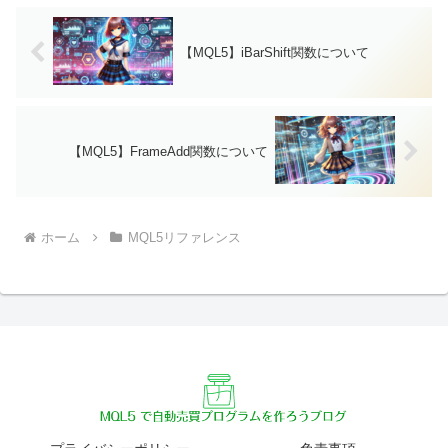
【MQL5】iBarShift関数について
【MQL5】FrameAdd関数について
ホーム
MQL5リファレンス