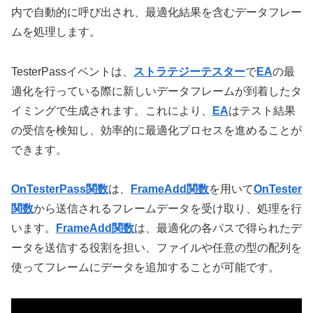
内で自動的に呼び出され、最適化結果を含むデータフレー
ムを処理します。
TesterPassイベントは、
ストラテジーテスター
で
EA
の最
適化を行っている際に新しいデータフレームが到着したタ
イミングで生成されます。これにより、
EA
はテスト結果
の受信を検知し、効率的に最適化プロセスを進めることが
できます。
OnTesterPass関数
は、
FrameAdd関数
を用いて
OnTester
関数
から送信されるフレームデータを受け取り、処理を行
います。
FrameAdd関数
は、最適化の各パスで得られたデ
ータを送信する役割を担い、ファイルや任意の型の配列を
使ってフレームにデータを追加することが可能です。