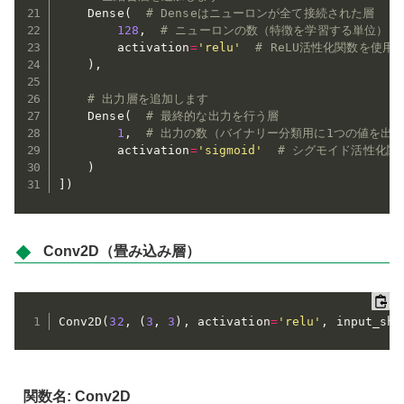
    Dense
(
# Denseはニューロンが全て接続された層
128
,
# ニューロンの数（特徴を学習する単位）
        activation
=
'relu'
# ReLU活性化関数を使用
)
,
# 出力層を追加します
    Dense
(
# 最終的な出力を行う層
1
,
# 出力の数（バイナリー分類用に1つの値を出
        activation
=
'sigmoid'
# シグモイド活性化関
)
]
)
Conv2D（畳み込み層）
Conv2D
(
32
,
(
3
,
3
)
,
 activation
=
'relu'
,
 input_sha
関数名: Conv2D