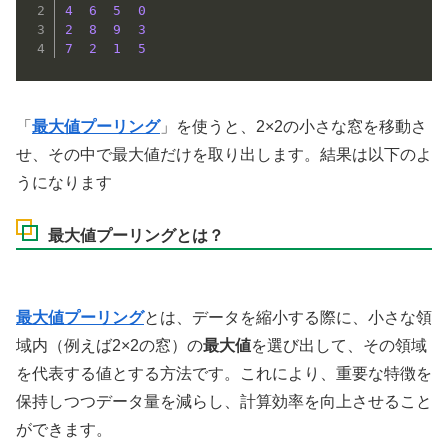
4
6
5
0
2
8
9
3
7
2
1
5
「
最大値プーリング
」を使うと、2×2の小さな窓を移動さ
せ、その中で最大値だけを取り出します。結果は以下のよ
うになります
最大値プーリングとは？
最大値プーリング
とは、データを縮小する際に、小さな領
域内（例えば2×2の窓）の
最大値
を選び出して、その領域
を代表する値とする方法です。これにより、重要な特徴を
保持しつつデータ量を減らし、計算効率を向上させること
ができます。