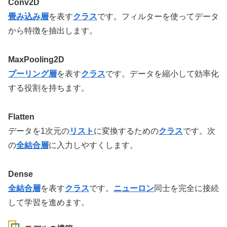
Conv2D
畳み込み層
を表す
クラス
です。フィルターを使ってデータ
から特徴を抽出します。
MaxPooling2D
プーリング層
を表す
クラス
です。データを縮小して効率化
する役割を持ちます。
Flatten
データを1次元の
リスト
に変換するための
クラス
です。次
の
全結合層
に入力しやすくします。
Dense
全結合層
を表す
クラス
です。
ニューロン
同士を完全に接続
して学習を進めます。