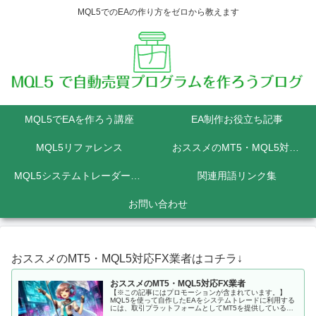
MQL5でのEAの作り方をゼロから教えます
MQL5でEAを作ろう講座
EA制作お役立ち記事
MQL5リファレンス
おススメのMT5・MQL5対応FX業者
MQL5システムトレーダーの為のPython講座
関連用語リンク集
お問い合わせ
おススメのMT5・MQL5対応FX業者はコチラ↓
おススメのMT5・MQL5対応FX業者
【※この記事にはプロモーションが含まれています。】
MQL5を使って自作したEAをシステムトレードに利用する
には、取引プラットフォームとしてMT5を提供しているFX
会社に口座を開設しなくてはいけません。 MQL5にて開発