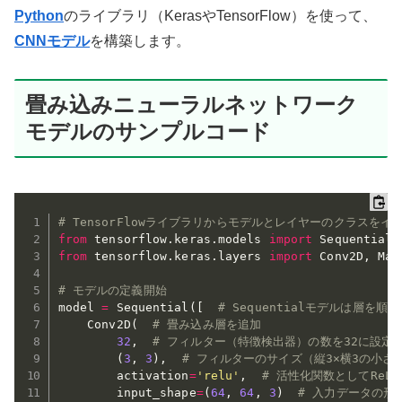
Python
のライブラリ（KerasやTensorFlow）を使って、
CNN
モデル
を構築します。
畳み込みニューラルネットワーク
モデルのサンプルコード
# TensorFlowライブラリからモデルとレイヤーのクラスをイ
from
 tensorflow
.
keras
.
models 
import
 Sequential 
from
 tensorflow
.
keras
.
layers 
import
 Conv2D
,
 Max
# モデルの定義開始
model 
=
 Sequential
(
[
# Sequentialモデルは層を
    Conv2D
(
# 畳み込み層を追加
32
,
# フィルター（特徴検出器）の数を32に設定
(
3
,
3
)
,
# フィルターのサイズ（縦3×横3の小さ
        activation
=
'relu'
,
# 活性化関数としてReL
        input_shape
=
(
64
,
64
,
3
)
# 入力データの形状