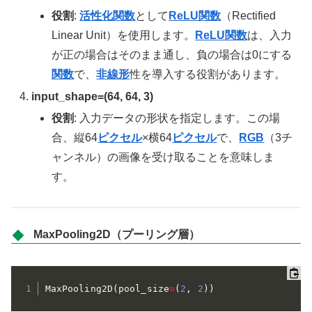
役割
:
活性化関数
として
ReLU関数
（Rectified
Linear Unit）を使用します。
ReLU関数
は、入力
が正の場合はそのまま通し、負の場合は0にする
関数
で、
非線形
性を導入する役割があります。
input_shape=(64, 64, 3)
役割
: 入力データの形状を指定します。この場
合、縦64
ピクセル
×横64
ピクセル
で、
RGB
（3チ
ャンネル）の画像を受け取ることを意味しま
す。
MaxPooling2D（プーリング層）
MaxPooling2D
(
pool_size
=
(
2
,
2
)
)