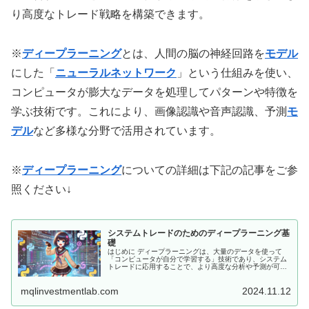
り高度なトレード戦略を構築できます。
※
ディープラーニング
とは、人間の脳の神経回路を
モデル
にした「
ニューラルネットワーク
」という仕組みを使い、
コンピュータが膨大なデータを処理してパターンや特徴を
学ぶ技術です。これにより、画像認識や音声認識、予測
モ
デル
など多様な分野で活用されています。
※
ディープラーニング
についての詳細は下記の記事をご参
照ください↓
システムトレードのためのディープラーニング基
礎
はじめに ディープラーニングは、大量のデータを使って
「コンピュータが自分で学習する」技術であり、システム
トレードに応用することで、より高度な分析や予測が可能
になります。今回は、ディープラーニングとは何か、そし
てシステムトレードにどのように役...
mqlinvestmentlab.com
2024.11.12