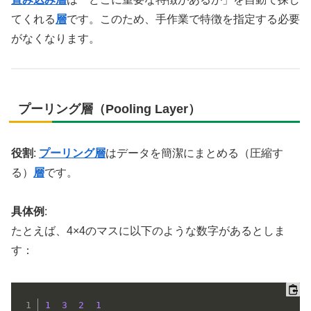
てくれる
層
です。このため、手作業で特徴を指定する必要
がなくなります。
プーリング層（Pooling Layer）
役割
:
プーリング層
はデータを簡潔にまとめる（圧縮す
る）
層
です。
具体例
:
たとえば、4×4のマスに以下のような数字があるとしま
す：
1
3
2
1