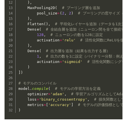
)
,
    MaxPooling2D
(
# プーリング層を追加
        pool_size
=
(
2
,
2
)
# プーリングの窓サイズ（縦
)
,
    Flatten
(
)
,
# 平坦化レイヤーを追加（データを1次元
    Dense
(
# 全結合層を追加（ニューロン間を全て接続す
128
,
# ニューロンの数を128に設定
        activation
=
'relu'
# 活性化関数にReLUを使
)
,
    Dense
(
# 出力層を追加（結果を出力する層）
1
,
# 出力の数を1に設定（バイナリー分類：例え
        activation
=
'sigmoid'
# 活性化関数にシグモ
)
]
)
# モデルのコンパイル
model
.
compile
(
# モデルの学習方法を定義
    optimizer
=
'adam'
,
# 学習アルゴリズムとしてAda
    loss
=
'binary_crossentropy'
,
# 損失関数として
    metrics
=
[
'accuracy'
]
# モデルの評価指標として「正
)