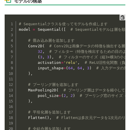
モデルの構築
# Sequentialクラスを使ってモデルを作成します
model 
=
 Sequential
(
[
# Sequentialモデルは層を
# 畳み込み層を追加します
    Conv2D
(
# Conv2Dは画像データの特徴を抽出する層
32
,
# フィルター（特徴を検出するための目のよ
(
3
,
3
)
,
# フィルターのサイズ（縦3×横3の小さ
        activation
=
'relu'
,
# ReLU活性化関数（負
        input_shape
=
(
64
,
64
,
3
)
# 入力データの形状
)
,
# プーリング層を追加します
    MaxPooling2D
(
# プーリング層はデータを縮小して処
        pool_size
=
(
2
,
2
)
# プーリング窓のサイズ（縦
)
,
# 平坦化層を追加します
    Flatten
(
)
,
# Flattenは多次元データを1次元のリ
# 全結合層を追加します