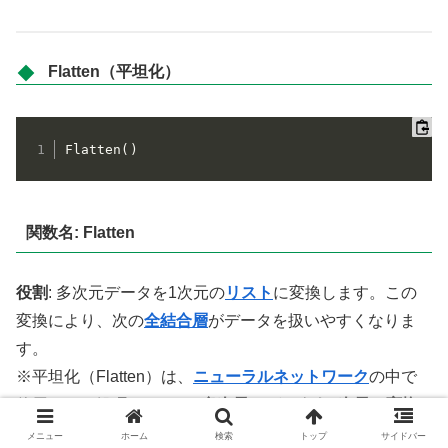
Flatten（平坦化）
Flatten
(
)
関数名: Flatten
役割
: 多次元データを1次元の
リスト
に変換します。この
変換により、次の
全結合層
がデータを扱いやすくなりま
す。
※平坦化（Flatten）は、
ニューラルネットワーク
の中で
使用される処理の1つで、
多次元のデータを1次元に変換
する
ことを指します。この処理は、
畳み込み層
や
プーリン
メニュー
ホーム
検索
トップ
サイドバー