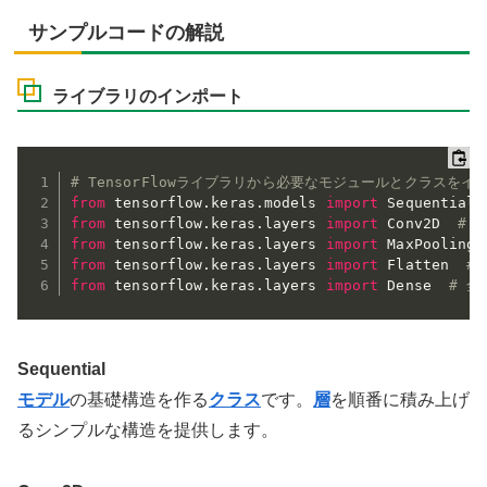
サンプルコードの解説
ライブラリのインポート
# TensorFlowライブラリから必要なモジュールとクラスをイ
from
 tensorflow
.
keras
.
models 
import
 Sequential 
from
 tensorflow
.
keras
.
layers 
import
 Conv2D  
# 
from
 tensorflow
.
keras
.
layers 
import
 MaxPooling2
from
 tensorflow
.
keras
.
layers 
import
 Flatten  
#
from
 tensorflow
.
keras
.
layers 
import
 Dense  
# 
Sequential
モデル
の基礎構造を作る
クラス
です。
層
を順番に積み上げ
るシンプルな構造を提供します。