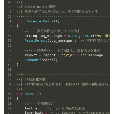
//+--------------------------------------------
//| TesterDeinit関数                            
//| 最適化終了後に呼び出され、実行時間を出力する           
//+--------------------------------------------
void
OnTesterDeinit
(
)
{
//--- 実行時間を計算してログ出力
    string log_message 
=
StringFormat
(
"%s: 最
PrintFormat
(
log_message
)
;
// 実行時間をログに
//--- 結果をレポートに追加し、画面表示を更新
    report 
=
 report 
+
"\r\n"
+
 log_message
;
Comment
(
report
)
;
}
//+--------------------------------------------
//| EA初期化関数                                  
//| EAの開始時に呼び出され、変数やATR指標の初期化を行う    
//+--------------------------------------------
int
OnInit
(
)
{
//--- 初期値設定
    last_atr 
=
0
;
// ATR値の初期化
    last_body 
=
0
;
// 最後のローソク足の実体サイズの