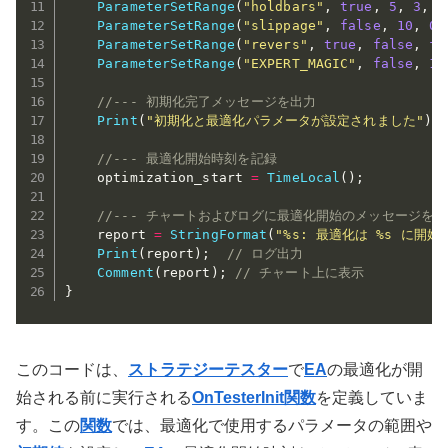
ParameterSetRange
(
"holdbars"
,
true
,
5
,
3
,
1
ParameterSetRange
(
"slippage"
,
false
,
10
,
0
,
ParameterSetRange
(
"revers"
,
true
,
false
,
fa
ParameterSetRange
(
"EXPERT_MAGIC"
,
false
,
12
//--- 初期化完了メッセージを出力
Print
(
"初期化と最適化パラメータが設定されました"
)
;
//--- 最適化開始時刻を記録
    optimization_start 
=
TimeLocal
(
)
;
//--- チャートおよびログに最適化開始のメッセージを
    report 
=
StringFormat
(
"%s: 最適化は %s に開
Print
(
report
)
;
// ログ出力
Comment
(
report
)
;
// チャート上に表示
}
このコードは、
ストラテジーテスター
で
EA
の最適化が開
始される前に実行される
OnTesterInit関数
を定義していま
す。この
関数
では、最適化で使用するパラメータの範囲や