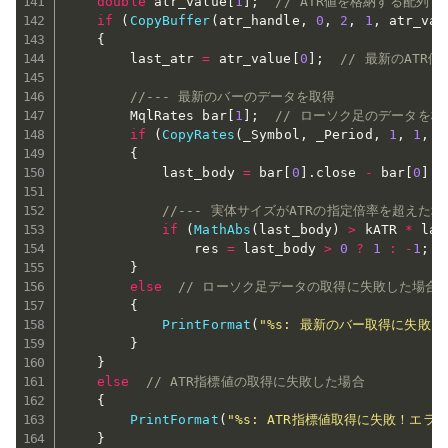
double
 atr_value
[
1
]
;
// ATR値を格納する配列
if
(
CopyBuffer
(
atr_handle
,
0
,
2
,
1
,
 atr_val
{
        last_atr 
=
 atr_value
[
0
]
;
// 最新のATR
//--- 最新のバーのデータを取得
        MqlRates bar
[
1
]
;
// ローソク足のデータを格
if
(
CopyRates
(
_Symbol
,
 _Period
,
1
,
1
,
 b
{
            last_body 
=
 bar
[
0
]
.
close 
-
 bar
[
0
]
.
o
//--- 実体サイズがATRの指定倍率を超えた
if
(
MathAbs
(
last_body
)
>
 kATR 
*
 las
                res 
=
 last_body 
>
0
?
1
:
-
1
;
}
else
// ローソク足データの取得に失敗した場合
{
PrintFormat
(
"%s: 最新のバー取得に失敗！
}
}
else
// ATR指標値の取得に失敗した場合
{
PrintFormat
(
"%s: ATR指標値取得に失敗！エラー
}