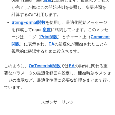
optimization_start
変数
に記録します。最適化プロセス
が完了した際にこの開始時刻を参照し、所要時間を
計算するのに利用します。
StringFormat関数
を使用し、最適化開始メッセージ
を作成してreport
変数
に格納しています。このメッセ
ージは、ログ（
Print関数
）とチャート上（
Comment
関数
）に表示され、
EA
の最適化が開始されたことを
視覚的に確認するために役立ちます。
このように、
OnTesterInit関数
では
EA
の動作に関わる重
要なパラメータの最適化範囲を設定し、開始時刻やメッセ
ージの表示など、最適化準備に必要な処理をまとめて行っ
ています。
スポンサーリンク