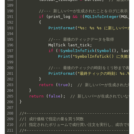
//--- 新しいバーが生成されたことをログに表示
if
(
print_log 
&&
!
(
MQLInfoInteger
(
MQL_O
{
PrintFormat
(
"%s: %s %s に新しいバー
//--- 最後のティックデータを取得
            MqlTick last_tick
;
if
(
!
SymbolInfoTick
(
Symbol
(
)
,
 last_
Print
(
"SymbolInfoTick() に
//--- 最後のティックの時刻をミリ秒まで表示
PrintFormat
(
"最終ティックの時刻: %s.%03
}
return
(
true
)
;
// 新しいバーが生成された場合
}
return
(
false
)
;
// 新しいバーが生成されていない場
}
//+--------------------------------------------
//| 成行価格で指定の量を買う関数                       
//| 指定されたボリュームで成行買い注文を実行し、成功でtrue
//+--------------------------------------------