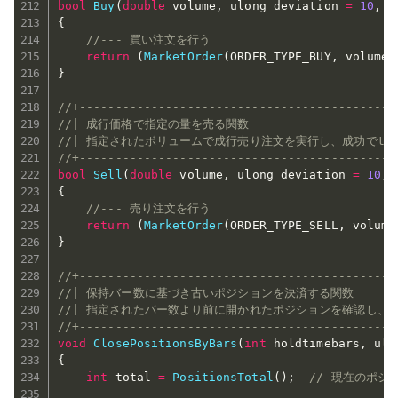
bool
Buy
(
double
 volume
,
 ulong deviation 
=
10
,
 u
{
//--- 買い注文を行う
return
(
MarketOrder
(
ORDER_TYPE_BUY
,
 volume
,
}
//+--------------------------------------------
//| 成行価格で指定の量を売る関数                       
//| 指定されたボリュームで成行売り注文を実行し、成功でtrue
//+--------------------------------------------
bool
Sell
(
double
 volume
,
 ulong deviation 
=
10
,
 
{
//--- 売り注文を行う
return
(
MarketOrder
(
ORDER_TYPE_SELL
,
 volume
}
//+--------------------------------------------
//| 保持バー数に基づき古いポジションを決済する関数         
//| 指定されたバー数より前に開かれたポジションを確認し、
//+--------------------------------------------
void
ClosePositionsByBars
(
int
 holdtimebars
,
 ulo
{
int
 total 
=
PositionsTotal
(
)
;
// 現在のポジ