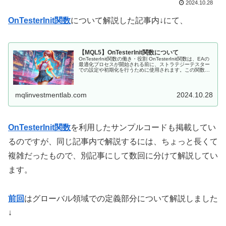
2024.10.28
OnTesterInit関数
について解説した記事内↓にて、
【MQL5】OnTesterInit関数について
OnTesterInit関数の働き・役割 OnTesterInit関数は、EAの
最適化プロセスが開始される前に、ストラテジーテスター
での設定や初期化を行うために使用されます。この関数
は、TesterInitイベントが発生したときに自動的に呼...
mqlinvestmentlab.com
2024.10.28
OnTesterInit関数
を利用したサンプルコードも掲載してい
るのですが、同じ記事内で解説するには、ちょっと長くて
複雑だったもので、別記事にして数回に分けて解説してい
ます。
前回
はグローバル領域での定義部分について解説しました
↓