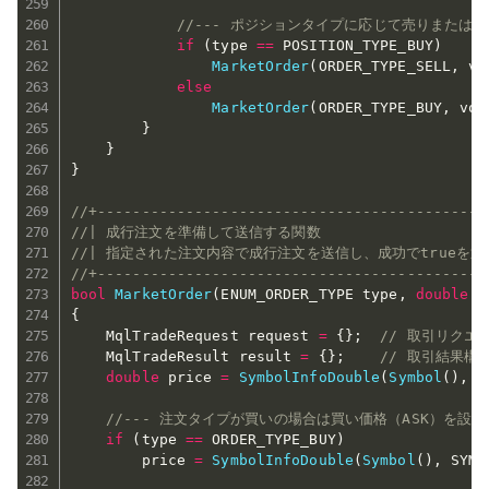
//--- ポジションタイプに応じて売りまたは
if
(
type 
==
 POSITION_TYPE_BUY
)
MarketOrder
(
ORDER_TYPE_SELL
,
 vo
else
MarketOrder
(
ORDER_TYPE_BUY
,
 vol
}
}
}
//+--------------------------------------------
//| 成行注文を準備して送信する関数                     
//| 指定された注文内容で成行注文を送信し、成功でtrueを返す  
//+--------------------------------------------
bool
MarketOrder
(
ENUM_ORDER_TYPE type
,
double
 v
{
    MqlTradeRequest request 
=
{
}
;
// 取引リクエ
    MqlTradeResult result 
=
{
}
;
// 取引結果構
double
 price 
=
SymbolInfoDouble
(
Symbol
(
)
,
 S
//--- 注文タイプが買いの場合は買い価格（ASK）を設定
if
(
type 
==
 ORDER_TYPE_BUY
)
        price 
=
SymbolInfoDouble
(
Symbol
(
)
,
 SYMB