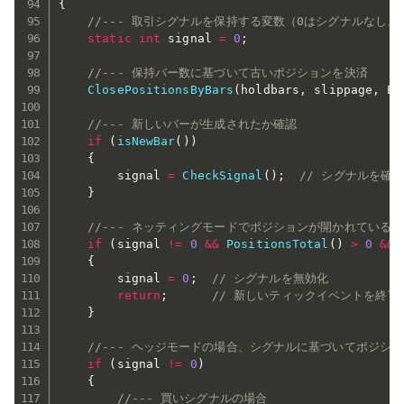
{
//--- 取引シグナルを保持する変数（0はシグナルなし、
static
int
 signal 
=
0
;
//--- 保持バー数に基づいて古いポジションを決済
ClosePositionsByBars
(
holdbars
,
 slippage
,
 EX
//--- 新しいバーが生成されたか確認
if
(
isNewBar
(
)
)
{
        signal 
=
CheckSignal
(
)
;
// シグナルを確
}
//--- ネッティングモードでポジションが開かれている
if
(
signal 
!=
0
&&
PositionsTotal
(
)
>
0
&&
{
        signal 
=
0
;
// シグナルを無効化
return
;
// 新しいティックイベントを終了
}
//--- ヘッジモードの場合、シグナルに基づいてポジシ
if
(
signal 
!=
0
)
{
//--- 買いシグナルの場合