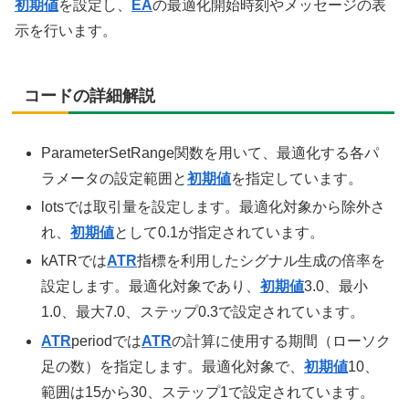
初期値
を設定し、
EA
の最適化開始時刻やメッセージの表
示を行います。
コードの詳細解説
ParameterSetRange関数を用いて、最適化する各パ
ラメータの設定範囲と
初期値
を指定しています。
lotsでは取引量を設定します。最適化対象から除外さ
れ、
初期値
として0.1が指定されています。
kATRでは
ATR
指標を利用したシグナル生成の倍率を
設定します。最適化対象であり、
初期値
3.0、最小
1.0、最大7.0、ステップ0.3で設定されています。
ATR
periodでは
ATR
の計算に使用する期間（ローソク
足の数）を指定します。最適化対象で、
初期値
10、
範囲は15から30、ステップ1で設定されています。