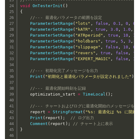
void
OnTesterInit
(
)
{
//--- 最適化パラメータの範囲を設定
ParameterSetRange
(
"lots"
,
false
,
0.1
,
0
,
0
,
ParameterSetRange
(
"kATR"
,
true
,
3.0
,
1.0
,
0
ParameterSetRange
(
"ATRperiod"
,
true
,
10
,
15
ParameterSetRange
(
"holdbars"
,
true
,
5
,
3
,
1
ParameterSetRange
(
"slippage"
,
false
,
10
,
0
,
ParameterSetRange
(
"revers"
,
true
,
false
,
fa
ParameterSetRange
(
"EXPERT_MAGIC"
,
false
,
12
//--- 初期化完了メッセージを出力
Print
(
"初期化と最適化パラメータが設定されました"
)
;
//--- 最適化開始時刻を記録
    optimization_start 
=
TimeLocal
(
)
;
//--- チャートおよびログに最適化開始のメッセージを
    report 
=
StringFormat
(
"%s: 最適化は %s に開
Print
(
report
)
;
// ログ出力
Comment
(
report
)
;
// チャート上に表示
}