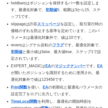
holdbarsはポジションを保持するバー数を設定しま
す。最適化対象で、
初期値
5、範囲は3から15、ステ
ップ1です。
slippageは許容
スリッページ
を設定し、取引実行時の
価格のずれを防止する基準を定めています。このパ
ラメータは最適化対象外で、値は10です。
reversはシグナル反転の
フラグ
です。最適化対象で、
初期値
と最小値はfalse、最大値true、ステップ1で設
定されています。
EXPERT_MAGICは
EA
の
マジックナンバー
です。
EA
が開いたポジションを識別するために使用され、最
適化対象外で値は123456です。
Print関数
を使い、
EA
の初期化と最適化パラメータの
設定完了をログに出力しています。
TimeLocal関数
を利用し、最適化の開始時刻を