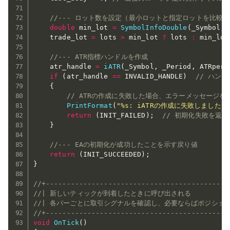
//--- ロット数を設定（最小ロットと指定ロットを比較
double
 min_lot 
=
SymbolInfoDouble
(
_Symbol
,
 
    trade_lot 
=
 lots 
>
 min_lot 
?
 lots 
:
 min_lot
//--- ATR指標ハンドルを作成
    atr_handle 
=
iATR
(
_Symbol
,
 _Period
,
 ATRperi
if
(
atr_handle 
==
 INVALID_HANDLE
)
// ハン
{
// ATRの作成に失敗した場合、エラーメッセージを
PrintFormat
(
"%s: iATRの作成に失敗しました。
return
(
INIT_FAILED
)
;
// 初期化失敗を返す
}
//--- EAの初期化が成功したことを示す戻り値
return
(
INIT_SUCCEEDED
)
;
}
//+--------------------------------------------
//| 新しいティックが到着したときに呼び出される            
//| 各バーごとに取引シグナルを確認し、必要ならばポジションを
//+--------------------------------------------
void
OnTick
(
)