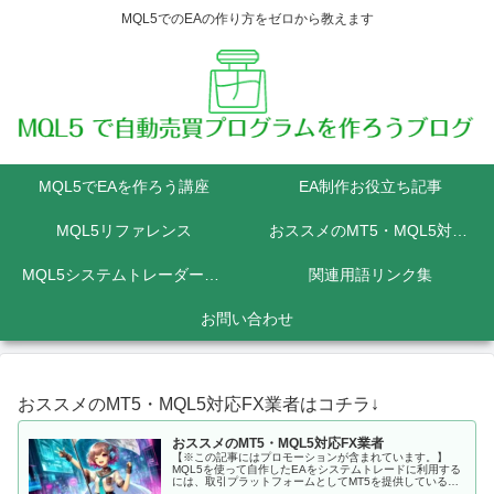
MQL5でのEAの作り方をゼロから教えます
MQL5でEAを作ろう講座
EA制作お役立ち記事
MQL5リファレンス
おススメのMT5・MQL5対応FX業者
MQL5システムトレーダーの為のPython講座
関連用語リンク集
お問い合わせ
おススメのMT5・MQL5対応FX業者はコチラ↓
おススメのMT5・MQL5対応FX業者
【※この記事にはプロモーションが含まれています。】
MQL5を使って自作したEAをシステムトレードに利用する
には、取引プラットフォームとしてMT5を提供しているFX
会社に口座を開設しなくてはいけません。 MQL5にて開発