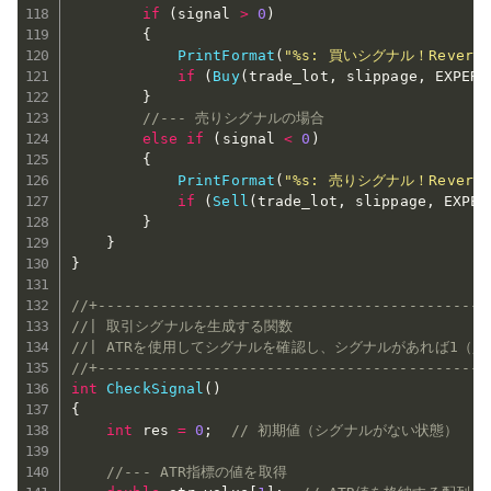
if
(
signal 
>
0
)
{
PrintFormat
(
"%s: 買いシグナル！Revers 
if
(
Buy
(
trade_lot
,
 slippage
,
 EXPERT
}
//--- 売りシグナルの場合
else
if
(
signal 
<
0
)
{
PrintFormat
(
"%s: 売りシグナル！Revers 
if
(
Sell
(
trade_lot
,
 slippage
,
 EXPER
}
}
}
//+--------------------------------------------
//| 取引シグナルを生成する関数                        
//| ATRを使用してシグナルを確認し、シグナルがあれば1（買
//+--------------------------------------------
int
CheckSignal
(
)
{
int
 res 
=
0
;
// 初期値（シグナルがない状態）
//--- ATR指標の値を取得