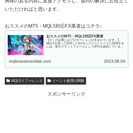
興味のある内容に直接アクセスし、疑問の解決にお役立て
いただければと思います。
おススメのMT5・MQL5対応FX業者はコチラ↓
おススメのMT5・MQL5対応FX業者
【※この記事にはプロモーションが含まれています。】
MQL5を使って自作したEAをシステムトレードに利用する
には、取引プラットフォームとしてMT5を提供しているFX
会社に口座を開設しなくてはいけません。 MQL5にて開発
した、MT5用EAを...
mqlinvestmentlab.com
2023.08.04
MQL5リファレンス
イベント処理の関数
スポンサーリンク