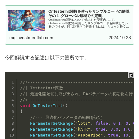
OnTesterInit関数を使ったサンプルコードの解説
その１-グローバル領域での定義-
OnTesterInit関数について解説した記事内↓にて、
OnTesterInit関数を利用したサンプルコードも掲載してい
るのですが、同じ記事内で解説するには、ちょっと長くて
複雑だったもので、別記事にして数回に分けて解説してい
ます。 第1...
mqlinvestmentlab.com
2024.10.28
今回解説する記述は以下の箇所です。
//+--------------------------------------------
//| TesterInit関数                              
//| 最適化開始前に呼び出され、EAパラメータの初期化を行う    
//+--------------------------------------------
void
OnTesterInit
(
)
{
//--- 最適化パラメータの範囲を設定
ParameterSetRange
(
"lots"
,
false
,
0.1
,
0
,
0
,
ParameterSetRange
(
"kATR"
,
true
,
3.0
,
1.0
,
0
ParameterSetRange
(
"ATRperiod"
,
true
,
10
,
15