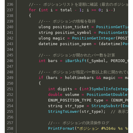
//--- ポジションリストを逆順に確認（最古のポジショ
for
(
int
 i 
=
 total 
-
1
;
 i 
>=
0
;
 i
--
)
{
//--- ポジションの情報を取得
        ulong position_ticket 
=
PositionGetTick
        string position_symbol 
=
PositionGetStr
        ulong magic 
=
PositionGetInteger
(
POSITI
        datetime position_open 
=
(
datetime
)
Posi
//--- ポジションが開かれたバー数を計算
int
 bars 
=
iBarShift
(
_Symbol
,
 PERIOD_CU
//--- ポジションが指定バー数以上前に開かれて
if
(
bars 
>
 holdtimebars 
&&
 magic 
==
 mag
{
int
 digits 
=
(
int
)
SymbolInfoInteger
double
 volume 
=
PositionGetDouble
(
P
            ENUM_POSITION_TYPE type 
=
(
ENUM_POS
            string str_type 
=
StringSubstr
(
Enum
StringToLower
(
str_type
)
;
// 表示フ
//--- ポジションの決済操作ログ
PrintFormat
(
"ポジション #%I64u %s %