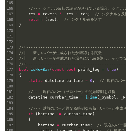
//--- シグナル反転の設定がされている場合、シグナル
    res 
=
 revers 
?
-
res 
:
 res
;
// シグナルを反転
return
(
res
)
;
// シグナル値を返す
}
//+--------------------------------------------
//|   新しいバーが生成されたか確認する関数              
//|   新しいバーが生成された場合にtrueを返し、そうでない
//+--------------------------------------------
bool
isNewBar
(
const
bool
 print_log 
=
true
)
{
static
 datetime bartime 
=
0
;
// 現在のバー
//--- 現在のバー（ゼロバー）の開始時刻を取得
    datetime currbar_time 
=
iTime
(
_Symbol
,
 _Per
//--- 以前のバーと異なる時刻なら新しいバーが生成さ
if
(
bartime 
!=
 currbar_time
)
{
        bartime 
=
 currbar_time
;
// 現在のバー開
        lastbar_timeopen 
=
 bartime
;
// 最後の