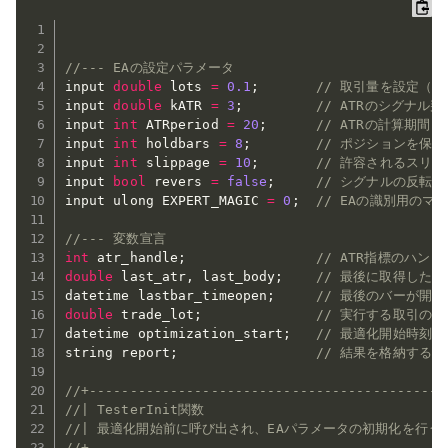
//--- EAの設定パラメータ
input 
double
 lots 
=
0.1
;
// 取引量を設定（
input 
double
 kATR 
=
3
;
// ATRのシグナル
input 
int
 ATRperiod 
=
20
;
// ATRの計算期間
input 
int
 holdbars 
=
8
;
// ポジションを保
input 
int
 slippage 
=
10
;
// 許容されるスリ
input 
bool
 revers 
=
false
;
// シグナルの反転設
input ulong EXPERT_MAGIC 
=
0
;
// EAの識別用のマ
//--- 変数宣言
int
 atr_handle
;
// ATR指標のハン
double
 last_atr
,
 last_body
;
// 最後に取得した
datetime lastbar_timeopen
;
// 最後のバーが開
double
 trade_lot
;
// 実行する取引の
datetime optimization_start
;
// 最適化開始時刻を
string report
;
// 結果を格納する文
//+--------------------------------------------
//| TesterInit関数                              
//| 最適化開始前に呼び出され、EAパラメータの初期化を行う    
//+--------------------------------------------