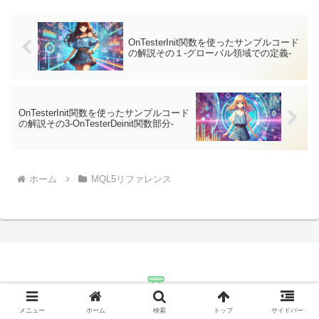
OnTesterInit関数を使ったサンプルコード
の解説その１-グローバル領域での定義-
OnTesterInit関数を使ったサンプルコード
の解説その3-OnTesterDeinit関数部分-
ホーム
MQL5リファレンス
メニュー
ホーム
検索
トップ
サイドバー