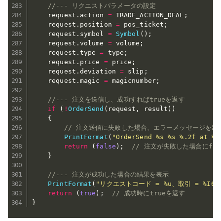
//--- リクエストパラメータの設定
    request
.
action 
=
 TRADE_ACTION_DEAL
;
    request
.
position 
=
 pos_ticket
;
    request
.
symbol 
=
Symbol
(
)
;
    request
.
volume 
=
 volume
;
    request
.
type 
=
 type
;
    request
.
price 
=
 price
;
    request
.
deviation 
=
 slip
;
    request
.
magic 
=
 magicnumber
;
//--- 注文を送信し、成功すればtrueを返す
if
(
!
OrderSend
(
request
,
 result
)
)
{
// 注文送信に失敗した場合、エラーメッセージを出
PrintFormat
(
"OrderSend %s %s %.2f at
return
(
false
)
;
// 注文が失敗した場合にfal
}
//--- 注文が成功した場合の結果を表示
PrintFormat
(
"リクエストコード = %u、取引 = %I64
return
(
true
)
;
// 成功時にtrueを返す
}