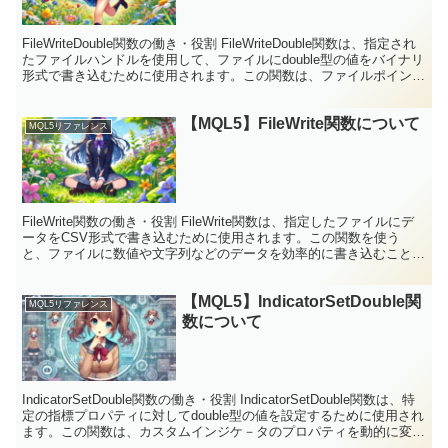
FileWriteDouble関数の働き・役割 FileWriteDouble関数は、指定され
たファイルハンドルを使用して、ファイルにdouble型の値をバイナリ
形式で書き込むために使用されます。この関数は、ファイルポインタ
の現在の位置から...
【MQL5】FileWrite関数について
MQL5リファレンス
FileWrite関数の働き・役割 FileWrite関数は、指定したファイルにデ
ータをCSV形式で書き込むために使用されます。この関数を使う
と、ファイルに数値や文字列などのデータを効率的に書き込むことが
できます。書き込まれたデータは、カン...
【MQL5】IndicatorSetDouble関
MQL5リファレンス
数について
IndicatorSetDouble関数の働き・役割 IndicatorSetDouble関数は、特
定の指標プロパティに対してdouble型の値を設定するために使用され
ます。この関数は、カスタムインジケ－タのプロパティを動的に変更
する際に特...