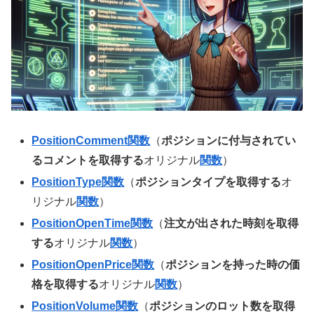
PositionComment関数
（
ポジションに付与されてい
るコメントを取得する
オリジナル
関数
）
PositionType関数
（
ポジションタイプを取得する
オ
リジナル
関数
）
PositionOpenTime関数
（
注文が出された時刻を取得
する
オリジナル
関数
）
PositionOpenPrice関数
（
ポジションを持った時の価
格を取得する
オリジナル
関数
）
PositionVolume関数
（
ポジションのロット数を取得