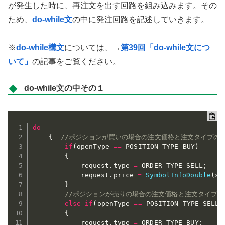
が発生した時に、再注文を出す回路を組み込みます。その
ため、
do-while文
の中に発注回路を記述していきます。
※
do-while構文
については、→
第39回「do-while文につ
いて」
の記事をご覧ください。
do-while文の中その１
do
{
//ポジションが買いの場合の注文価格と注文タイプの
if
(
openType 
==
 POSITION_TYPE_BUY
)
{
			request
.
type 
=
 ORDER_TYPE_SELL
;
			request
.
price 
=
SymbolInfoDouble
(
sy
}
//ポジションが売りの場合の注文価格と注文タイプの
else
if
(
openType 
==
 POSITION_TYPE_SELL
)
{
			request
.
type 
=
 ORDER_TYPE_BUY
;