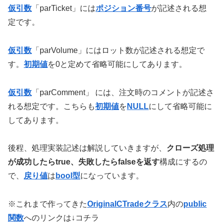
仮
引数
「parTicket」には
ポジション番号
が記述される想
定です。
仮
引数
「parVolume」にはロット数が記述される想定で
す。
初期値
を0と定めて省略可能にしてあります。
仮
引数
「parComment」 には、注文時のコメントが記述さ
れる想定です。こちらも
初期値
を
NULL
にして省略可能に
してあります。
後程、処理実装記述は解説していきますが、
クローズ処理
が成功したらtrue、失敗したらfalseを返す
構成にするの
で、
戻り値
は
bool型
になっています。
※これまで作ってきた
OriginalCTradeクラス
内の
public
関数
へのリンクは↓コチラ