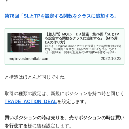
第76回「SLとTPを設定する関数をクラスに追加する」
【超入門】MQL5 ＥＡ講座 第76回「SLとTP
を設定する関数をクラスに追加する」【MT5用
EAの作り方】
前回は、OriginalCTradeクラスに実装したBuy関数やSell関
数を、第68回「簡単な仕組みのMT5用EAを作るｰその１
ｰ」～第69回「簡単な仕組みのMT5用EAを作るｰその2ｰ」
を通して作ったMT5用シンプルEAに導入する作業を...
mqlinvestmentlab.com
2022.10.23
と構造はほとんど同じですね。
取引の種類の設定は、新規にポジションを持つ時と同じく
TRADE_ACTION_DEAL
を設定します。
買いポジションの時は売りを、売りポジションの時は買い
を行使する
様に後程設定します。