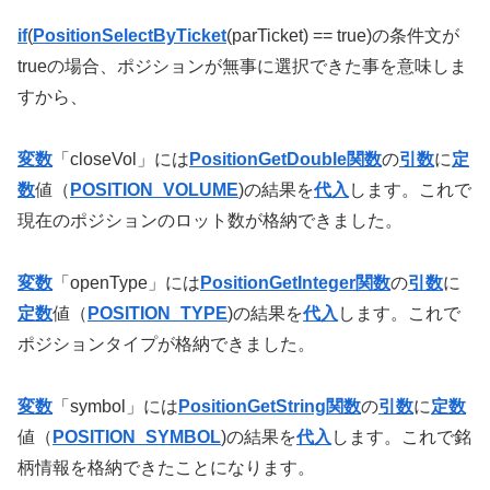
if
(
PositionSelectByTicket
(parTicket) == true)の条件文が
trueの場合、ポジションが無事に選択できた事を意味しま
すから、
変数
「closeVol」には
PositionGetDouble関数
の
引数
に
定
数
値（
POSITION_VOLUME
)の結果を
代入
します。これで
現在のポジションのロット数が格納できました。
変数
「openType」には
PositionGetInteger関数
の
引数
に
定数
値（
POSITION_TYPE
)の結果を
代入
します。これで
ポジションタイプが格納できました。
変数
「symbol」には
PositionGetString関数
の
引数
に
定数
値（
POSITION_SYMBOL
)の結果を
代入
します。これで銘
柄情報を格納できたことになります。