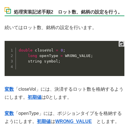
処理実装記述手順2 ロット数、銘柄の設定を行う。
続いてはロット数、銘柄の設定を行います。
double
 closeVol 
=
0
;
long
 openType 
=
 WRONG_VALUE
;
	string symbol
;
変数
「closeVol」には、決済するロット数を格納するよう
にします。
初期値
は0とします。
変数
「openType」には、ポジションタイプをを格納する
ようにします。
初期値
は
WRONG_VALUE
とします。