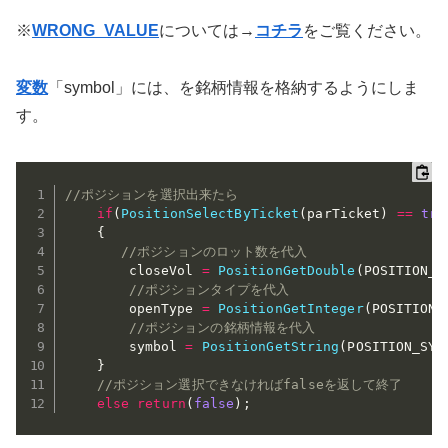
※
WRONG_VALUE
については→
コチラ
をご覧ください。
変数
「symbol」には、を銘柄情報を格納するようにしま
す。
//ポジションを選択出来たら
if
(
PositionSelectByTicket
(
parTicket
)
==
tru
{
//ポジションのロット数を代入
		closeVol 
=
PositionGetDouble
(
POSITION_V
//ポジションタイプを代入
		openType 
=
PositionGetInteger
(
POSITION_
//ポジションの銘柄情報を代入
		symbol 
=
PositionGetString
(
POSITION_SYM
}
//ポジション選択できなければfalseを返して終了
else
return
(
false
)
;