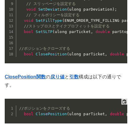
// スリッページを設定する
void
SetDeviation
(
ulong parDeviation
)
;
// フィルポリシーを設定する
void
SetFillType
(
ENUM_ORDER_TYPE_FILLING parF
//ストップロスとテイクプロフィットを設定する
bool
SetSLTP
(
ulong parTicket
,
double
 parStop
,
//ポジションをクローズする
bool
ClosePosition
(
ulong parTicket
,
double
 pa
ClosePosition関数
の
戻り値
と
引数
構成は以下の通りで
す。
//ポジションをクローズする
bool
ClosePosition
(
ulong parTicket
,
double
 pa