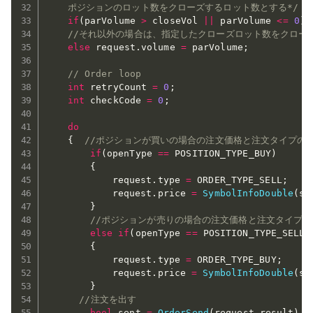
	ポジションのロット数をクローズするロット数とする*/
if
(
parVolume 
>
 closeVol 
||
 parVolume 
<=
0
)
 
//それ以外の場合は、指定したクローズロット数をクロー
else
 request
.
volume 
=
 parVolume
;
// Order loop
int
 retryCount 
=
0
;
int
 checkCode 
=
0
;
do
{
//ポジションが買いの場合の注文価格と注文タイプの
if
(
openType 
==
 POSITION_TYPE_BUY
)
{
			request
.
type 
=
 ORDER_TYPE_SELL
;
			request
.
price 
=
SymbolInfoDouble
(
sy
}
//ポジションが売りの場合の注文価格と注文タイプの
else
if
(
openType 
==
 POSITION_TYPE_SELL
)
{
			request
.
type 
=
 ORDER_TYPE_BUY
;
			request
.
price 
=
SymbolInfoDouble
(
sy
}
//注文を出す
bool
 sent 
=
OrderSend
(
request
,
result
)
;