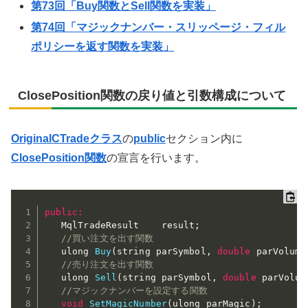
第73回「Buy関数とSell関数を実装」
第74回「マジックナンバー・スリッページ・フィル
ポリシーを返す関数を実装」
ClosePosition関数の戻り値と引数構成について
OriginalCTradeクラス
の
public
セクション内に
ClosePosition関数
の宣言を行います。
public
:
   MqlTradeResult    result
;
//買い注文を出す関数
   ulong 
Buy
(
string parSymbol
,
double
 parVolume
//売り注文を出す関数
   ulong 
Sell
(
string parSymbol
,
double
 parVolum
//マジックナンバーを設定する関数
void
SetMagicNumber
(
ulong parMagic
)
;