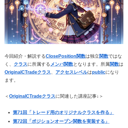
今回紹介・解説する
ClosePosition関数
は独立
関数
ではな
く、
クラス
に所属する
メンバ関数
となります。所属
関数
は
OriginalCTradeクラス
、
アクセスレベル
は
public
になり
ます。
＜
OriginalCTradeクラス
に関連した講座記事↓＞
第71回「トレード用のオリジナルクラスを作る」
第72回「ポジションオープン関数を実装する」