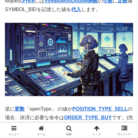
request
.Price
には
SymbolInfoDouble関数
の
引数
に
定数
値
SYMBOL_BIDを記述した値を
代入
します。
逆に
変数
「openType」 の値が
POSITION_TYPE_SELL
の
場合、決済に必要な命令は
ORDER_TYPE_BUY
です。(売
りから入ったものを買い戻す）
メニュー
ホーム
検索
トップ
サイドバー