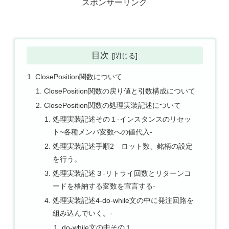
スポンサーリンク
目次
ClosePosition関数について
ClosePosition関数の戻り値と引数構成について
ClosePosition関数の処理実装記述について
処理実装記述その１-インスタンスのリセッ
ト~各種メンバ変数への値代入-
処理実装記述手順2 ロット数、銘柄の設定
を行う。
処理実装記述３-リトライ回数とリターンコ
ードを格納する変数を宣言する-
処理実装記述4-do-while文の中に発注回路を
組み込んでいく。-
do-while文の中その１