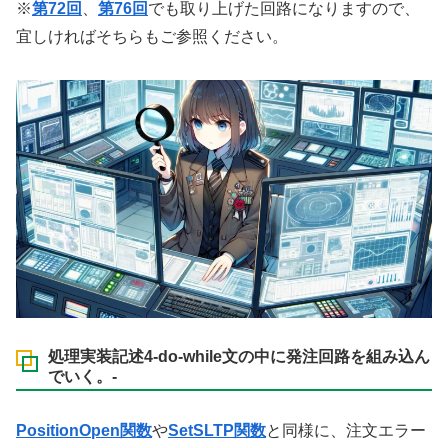
※
第72回
、
第76回
でも取り上げた回路になりますので、
宜しければそちらもご参照ください。
処理実装記述4-do-while文の中に発注回路を組み込ん
でいく。-
PositionOpen関数
や
SetSLTP関数
と同様に、注文エラー