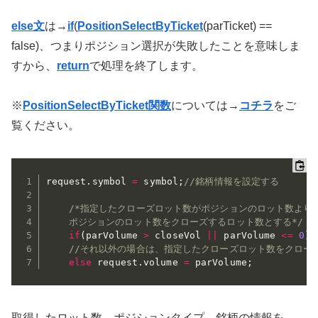
else文
は→
if
(
PositionSelectByTicket
(parTicket) ==
false)、つまりポジション選択が失敗したことを意味しま
すから、
return
で処理を終了します。
※
PositionSelectByTicket関数
については→
コチラ
をご
覧ください。
request
.
symbol 
=
 symbol
;
//銘柄情報を設定する
/*指定したクローズロット数がポジションのロット数より
	ポジションのロット数をクローズするロット数とする*/
if
(
parVolume 
>
 closeVol 
||
 parVolume 
<=
0
)
 
//それ以外の場合は、指定したクローズロット数をクロー
else
 request
.
volume 
=
 parVolume
;
取得したロット数、ポジションタイプ、銘柄の情報を