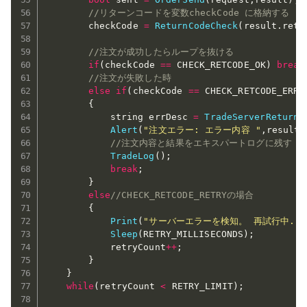
//リターンコードを変数checkCode に格納する
		checkCode 
=
ReturnCodeCheck
(
result
.
retc
//注文が成功したらループを抜ける
if
(
checkCode 
==
 CHECK_RETCODE_OK
)
break
//注文が失敗した時
else
if
(
checkCode 
==
 CHECK_RETCODE_ERRO
{
			string errDesc 
=
TradeServerReturnC
Alert
(
"注文エラー: エラー内容 "
,
result
.
//注文内容と結果をエキスパートログに残す
TradeLog
(
)
;
break
;
}
else
//CHECK_RETCODE_RETRYの場合
{
Print
(
"サーバーエラーを検知。 再試行中...
Sleep
(
RETRY_MILLISECONDS
)
;
			retryCount
++
;
}
}
while
(
retryCount 
<
 RETRY_LIMIT
)
;