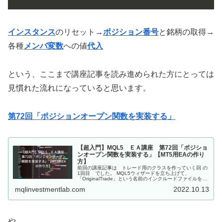
インスタンス
のリセット→
ポジション番号
と銘柄の取得→
各種
メンバ変数
への値
代入
という、ここまで講座記事を読み進められた方にとっては
見慣れた流れになっていると思います。
第72回「ポジションオープン関数を実装する」
【超入門】MQL5 ＥＡ講座 第72回「ポジショ
ンオープン関数を実装する」【MT5用EAの作り
方】
前回の講座記事は トレード用のクラスを作っていく回 の
1回目 でした。 MQL5ウィザードを立ち上げて、
「OriginalTrade」という名前のインクルードファイルを生
成する。 「OriginalCTrade」という名前のクラスを宣言
mqlinvestmentlab.com
2022.10.13
し、...
や