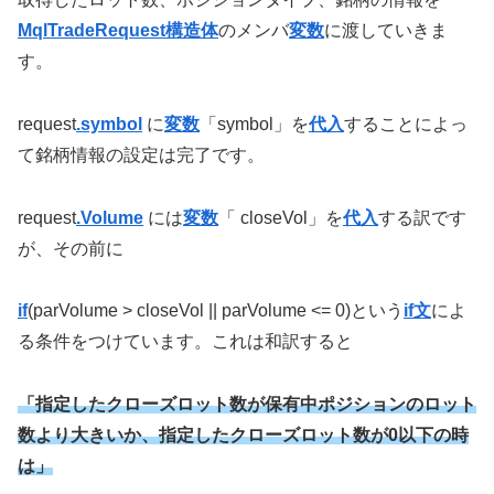
MqlTradeRequest構造体
のメンバ
変数
に渡していきま
す。
request
.symbol
に
変数
「symbol」を
代入
することによっ
て銘柄情報の設定は完了です。
request
.Volume
には
変数
「 closeVol」を
代入
する訳です
が、その前に
if
(parVolume > closeVol || parVolume <= 0)という
if文
によ
る条件をつけています。これは和訳すると
「指定したクローズロット数が保有中ポジションのロット
数より大きいか、指定したクローズロット数が0以下の時
は」