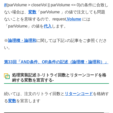
if
(parVolume > closeVol || parVolume <= 0)の条件に合致し
ない場合は、
変数
「parVolume 」の値で注文しても問題
ないことを意味するので、request
.Volume
には
「parVolume」の値を
代入
します。
※
論理積・論理和
に関しては下記↓の記事をご参照くださ
い。
第33回「AND条件、OR条件の記述（論理積・論理和）」
処理実装記述３-リトライ回数とリターンコードを格
納する変数を宣言する-
続いては、注文のリトライ回数と
リターンコード
を格納す
る
変数
を宣言します