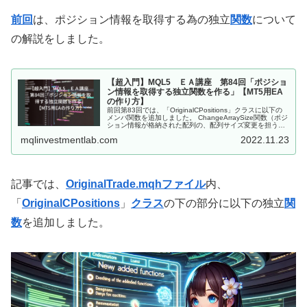
前回
は、ポジション情報を取得する為の独立
関数
について
の解説をしました。
【超入門】MQL5 ＥＡ講座 第84回「ポジショ
ン情報を取得する独立関数を作る」【MT5用EA
の作り方】
前回第83回では、「OriginalCPositions」クラスに以下の
メンバ関数を追加しました。 ChangeArraySize関数（ポジ
ション情報が格納された配列の、配列サイズ変更を担うア
クセスレベル=protectedの内部関数） G...
mqlinvestmentlab.com
2022.11.23
記事では、
OriginalTrade.mqhファイル
内、
「
OriginalCPositions
」
クラス
の下の部分に以下の独立
関
数
を追加しました。