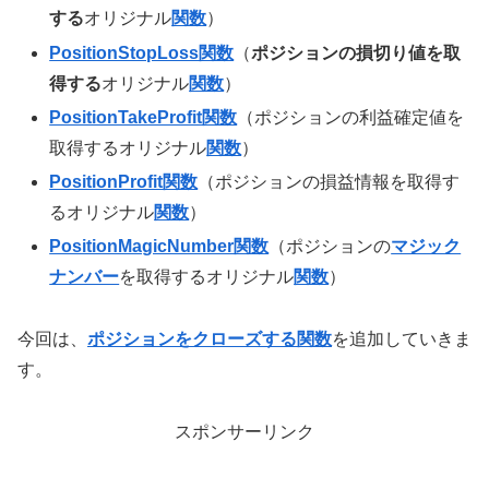
する
オリジナル
関数
）
PositionStopLoss関数
（
ポジションの損切り値を取
得する
オリジナル
関数
）
PositionTakeProfit関数
（ポジションの利益確定値を
取得するオリジナル
関数
）
PositionProfit関数
（ポジションの損益情報を取得す
るオリジナル
関数
）
PositionMagicNumber関数
（ポジションの
マジック
ナンバー
を取得するオリジナル
関数
）
今回は、
ポジションをクローズする関数
を追加していきま
す。
スポンサーリンク