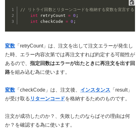
// リトライ回数とリターンコードを格納する変数を宣言する
int
 retryCount 
=
0
;
int
 checkCode 
=
0
;
変数
「retryCount」は、注文を出して注文エラーが発生し
た時、エラー内容次第では再注文すれば約定する可能性が
あるので、
指定回数はエラーが出たときに再注文を出す回
路
を組み込む為に使います。
変数
「checkCode」は、注文後、
インスタンス
「result」
が受け取る
リターンコード
を格納するためのものです。
注文が成功したのか？、失敗したのならばその理由は何
か？を確認する為に使います。