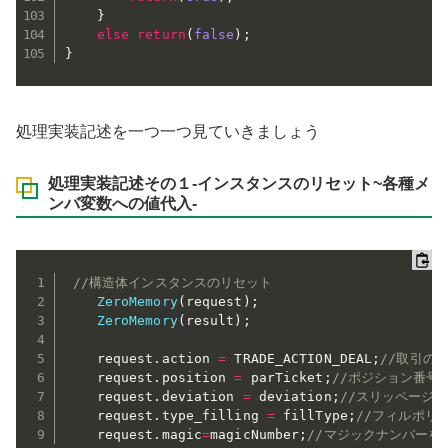
}
else
return
(
false
)
;
}
処理実装記述を一つ一つ見ていきましょう
処理実装記述その１-インスタンスのリセット~各種メ
ンバ変数への値代入-
//構造体インスタンスのリセット
ZeroMemory
(
request
)
;
ZeroMemory
(
result
)
;
	request
.
action 
=
 TRADE_ACTION_DEAL
;
//取引の
	request
.
position 
=
 parTicket
;
//ポジション番号
	request
.
deviation 
=
 deviation
;
//スリッページ
	request
.
type_filling 
=
 fillType
;
//フィルポリ
	request
.
magic
=
magicNumber
;
//マジックナンバーを