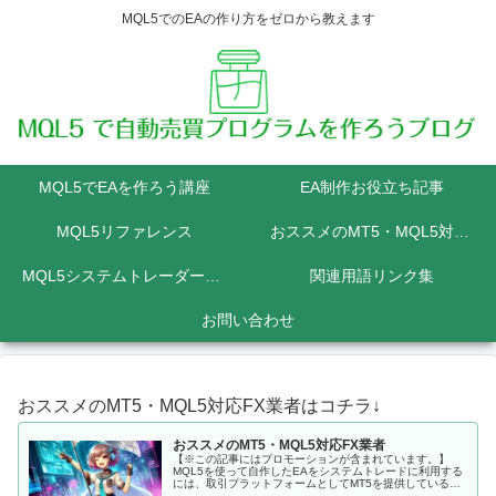
MQL5でのEAの作り方をゼロから教えます
MQL5でEAを作ろう講座
EA制作お役立ち記事
MQL5リファレンス
おススメのMT5・MQL5対応FX業者
MQL5システムトレーダーの為のPython講座
関連用語リンク集
お問い合わせ
おススメのMT5・MQL5対応FX業者はコチラ↓
おススメのMT5・MQL5対応FX業者
【※この記事にはプロモーションが含まれています。】
MQL5を使って自作したEAをシステムトレードに利用する
には、取引プラットフォームとしてMT5を提供しているFX
会社に口座を開設しなくてはいけません。 MQL5にて開発