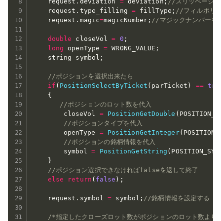
	request
.
deviation 
=
 deviation
;
//スリッページ
	request
.
type_filling 
=
 fillType
;
//フィルポリ
	request
.
magic
=
magicNumber
;
//マジックナンバーを
double
 closeVol 
=
0
;
long
 openType 
=
 WRONG_VALUE
;
	string symbol
;
//ポジションを選択出来たら
if
(
PositionSelectByTicket
(
parTicket
)
==
tru
{
//ポジションのロット数を代入
		closeVol 
=
PositionGetDouble
(
POSITION_V
//ポジションタイプを代入
		openType 
=
PositionGetInteger
(
POSITION_
//ポジションの銘柄情報を代入
		symbol 
=
PositionGetString
(
POSITION_SYM
}
//ポジション選択できなければfalseを返して終了
else
return
(
false
)
;
	request
.
symbol 
=
 symbol
;
//銘柄情報を設定する
/*指定したクローズロット数がポジションのロット数より