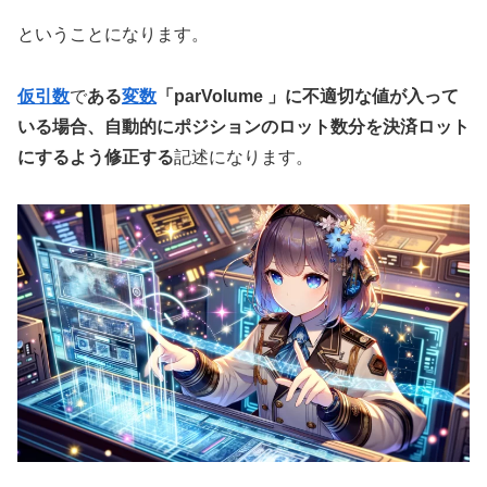
ということになります。
仮
引数
で
ある
変数
「parVolume 」に不適切な値が入って
いる場合、自動的にポジションのロット数分を決済ロット
にするよう修正する
記述になります。