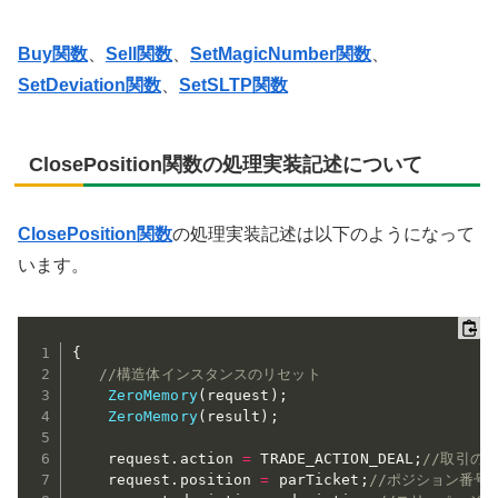
Buy関数
、
Sell関数
、
SetMagicNumber関数
、
SetDeviation関数
、
SetSLTP関数
ClosePosition関数の処理実装記述について
ClosePosition関数
の処理実装記述は以下のようになって
います。
{
//構造体インスタンスのリセット
ZeroMemory
(
request
)
;
ZeroMemory
(
result
)
;
	request
.
action 
=
 TRADE_ACTION_DEAL
;
//取引の
	request
.
position 
=
 parTicket
;
//ポジション番号