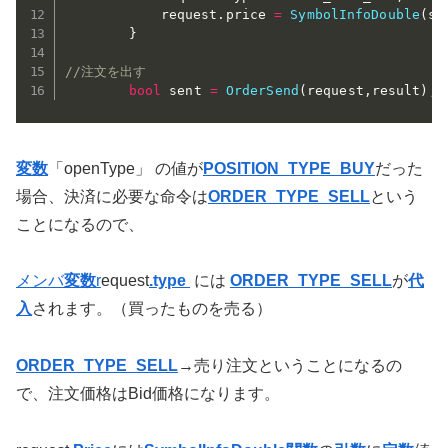
			request
.
price 
=
SymbolInfoDouble
(
sy
}
//注文を出す
bool
 sent 
=
OrderSend
(
request
,
result
)
;
変数
「openType」 の値が
POSITION_TYPE_BUY
だった
場合、決済に必要な命令は
ORDER_TYPE_SELL
という
ことになるので、
メンバ
変数
r
equest
.type
には
ORDER_TYPE_SELL
が
代
入
されます。（買ったものを売る）
ORDER_TYPE_SELL
→売り注文ということになるの
で、注文価格はBid価格になります。