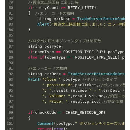
//再注文上限回数に達した時
if
(
retryCount 
>=
 RETRY_LIMIT
)
{
//エラーコードの格納
		string errDesc 
=
TradeServerReturnCodeD
Alert
(
"再注文上限回数に達しました: エラー内容 
}
//ログ出力用のポジションタイプ格納変数
	string posType
;
if
(
openType 
==
 POSITION_TYPE_BUY
)
 posType 
=
else
if
(
openType 
==
 POSITION_TYPE_SELL
)
 pos
//エラーコードの格納
	string errDesc 
=
TradeServerReturnCodeDescr
Print
(
"Close "
,
posType
,
//ポジションタイプ
" position #"
,
parTicket
,
//ポジション番号
": "
,
result
.
retcode
,
" - "
,
errDesc
,
//
", Volume: "
,
result
.
volume
,
//約定ロット
", Price: "
,
result
.
price
)
;
//約定価格
if
(
checkCode 
==
 CHECK_RETCODE_OK
)
{
Comment
(
posType
,
" ポジションをクローズしまし
return
(
true
)
;