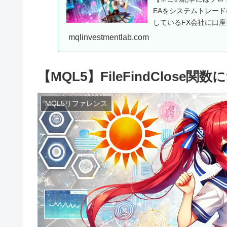
EAをシステムトレー
しているFX会社に口座
用EAを...
mqlinvestmentlab.com
【MQL5】FileFindClose関
MQL5リファレンス