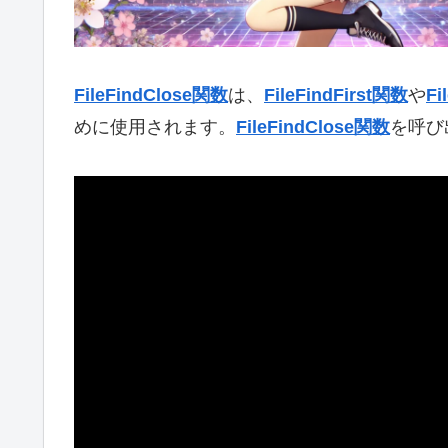
FileFindClose関数
は、
FileFindFirst関数
や
Fi
めに使用されます。
FileFindClose関数
を呼び