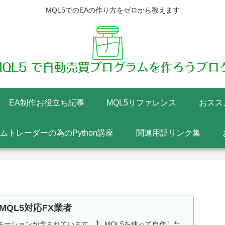
MQL5でのEAの作り方をゼロから教えます
EA制作お役立ち記事
MQL5リファレンス
おスス
テムトレーダーの為のPython講座
関連用語リンク集
MQL5対応FX業者
ーションが含まれています。】 MQL5を使って自作した