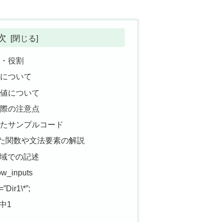
次
働き・役割
引数について
の戻り値について
を使う際の注意点
を使ったサンプルコード
た関数や文法要素の解説
域での記述
ow_inputs
=”Dir1\*”;
中1