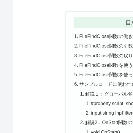
目
FileFindClose関数の
FileFindClose関数の
FileFindClose関数
FileFindClose関数
FileFindClose関数
サンプルコードに使われ
解説１：グローバル領
#property script_sh
input string InpFilter
解説2：OnStart関数の
void OnStart()