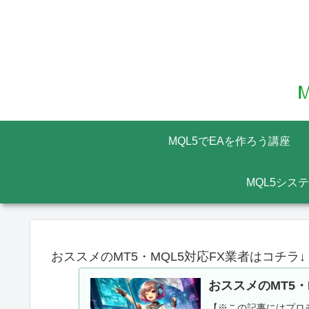
MQL5でEAを作ろう講座
MQL5シス
おススメのMT5・MQL5対応FX業者はコチラ↓
おススメのMT5・
【※この記事にはプロモ