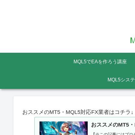
MQL5でEAを作ろう講座
MQL5シス
おススメのMT5・MQL5対応FX業者はコチラ↓
おススメのMT5・
【※この記事にはプロモ