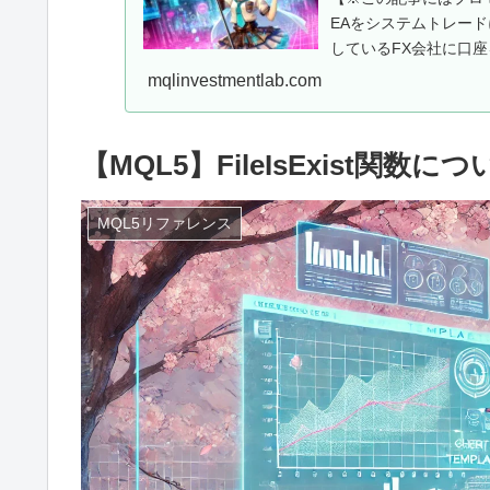
EAをシステムトレー
しているFX会社に口座
用EAを...
mqlinvestmentlab.com
【MQL5】FileIsExist関数に
MQL5リファレンス