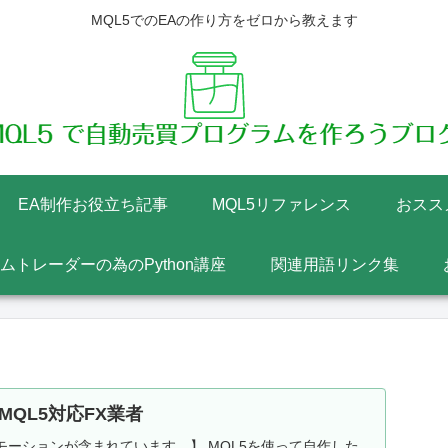
MQL5でのEAの作り方をゼロから教えます
EA制作お役立ち記事
MQL5リファレンス
おスス
テムトレーダーの為のPython講座
関連用語リンク集
MQL5対応FX業者
ーションが含まれています。】 MQL5を使って自作した