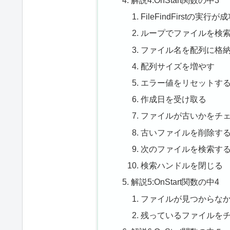
FileFindFirstの
ループでファイルを検
ファイル名を配列に格
配列サイズを増やす
エラー値をリセットす
作成日を受け取る
ファイルが古いかをチ
古いファイルを削除す
次のファイルを検索す
検索ハンドルを閉じる
解説5:OnStart関数の中4
ファイルが見つからな
残っているファイルを