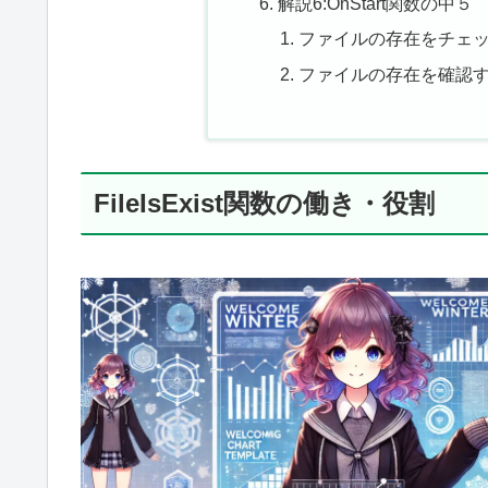
解説6:OnStart関数の中５
ファイルの存在をチェ
ファイルの存在を確認
FileIsExist関数の働き・役割