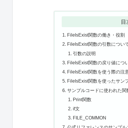
目
FileIsExist関数の働き・役割
FileIsExist関数の引数につい
引数の説明
FileIsExist関数の戻り値につ
FileIsExist関数を使う際の注
FileIsExist関数を使ったサ
サンプルコードに使われた関
Print関数
if文
FILE_COMMON
公式リファレンスのサンプル