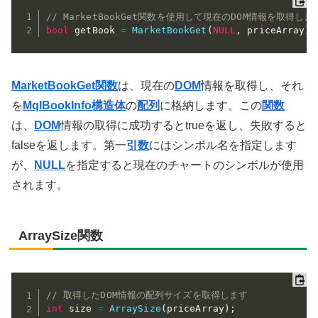
// MarketBookGet関数を使用して現在のDOM情報を取得しま
bool
 getBook 
=
MarketBookGet
(
NULL
,
 priceArray
)
;
MarketBookGet関数
は、現在の
DOM
情報を取得し、それ
を
MqlBookInfo構造体
の
配列
に格納します。この
関数
は、
DOM
情報の取得に成功するとtrueを返し、失敗すると
falseを返します。第一
引数
にはシンボル名を指定します
が、
NULL
を指定すると現在のチャートのシンボルが使用
されます。
ArraySize関数
// 取得したDOM情報の配列サイズを取得します
int
 size 
=
ArraySize
(
priceArray
)
;