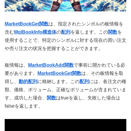
MarketBookGet関数
は、指定されたシンボルの板情報を
含む
MqlBookInfo構造体
の
配列
を返します。この
関数
を
使用することで、特定のシンボルに対する現在の買い注文
や売り注文の状況を把握することができます。
板情報は、
MarketBookAdd関数
で事前に開かれている必
要があります。
MarketBookGet関数
は、その板情報を取
得し、
動的配列
に格納します。この
配列
には、各注文の種
類、価格、ボリューム、正確なボリュームが含まれていま
す。成功した場合、
関数
はtrueを返し、失敗した場合は
falseを返します。