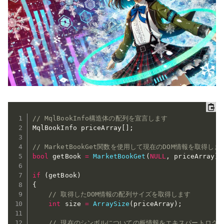
// MqlBookInfo構造体の配列を宣言します
MqlBookInfo priceArray
[
]
;
// MarketBookGet関数を使用して現在のDOM情報を取得しま
bool
 getBook 
=
MarketBookGet
(
NULL
,
 priceArray
)
;
if
(
getBook
)
{
// 取得したDOM情報の配列サイズを取得します
int
 size 
=
ArraySize
(
priceArray
)
;
// 現在のシンボルについての板情報をエキスパートログ