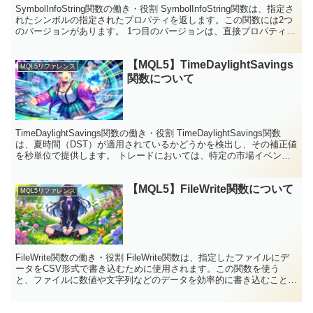
SymbolInfoString関数の働き・役割 SymbolInfoString関数は、指定さ
れたシンボルの指定されたプロパティを返します。この関数には2つ
のバージョンがあります。 1つ目のバージョンは、直接プロパティ値
を返します。 2つ...
【MQL5】TimeDaylightSavings
MQL5リファレンス
関数について
TimeDaylightSavings関数の働き・役割 TimeDaylightSavings関数
は、夏時間（DST）が適用されているかどうかを検出し、その補正値
を秒単位で提供します。 トレードにおいては、特定の市場イベント
や統計発表が夏時...
【MQL5】FileWrite関数について
MQL5リファレンス
FileWrite関数の働き・役割 FileWrite関数は、指定したファイルにデ
ータをCSV形式で書き込むために使用されます。この関数を使う
と、ファイルに数値や文字列などのデータを効率的に書き込むことが
できます。書き込まれたデータは、カン...