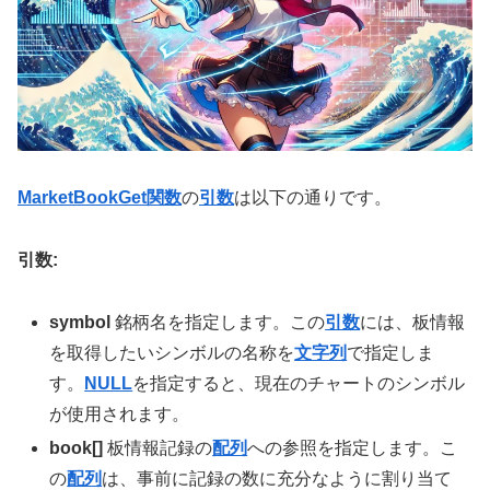
MarketBookGet関数
の
引数
は以下の通りです。
引数:
symbol
銘柄名を指定します。この
引数
には、板情報
を取得したいシンボルの名称を
文字列
で指定しま
す。
NULL
を指定すると、現在のチャートのシンボル
が使用されます。
book[]
板情報記録の
配列
への参照を指定します。こ
の
配列
は、事前に記録の数に充分なように割り当て