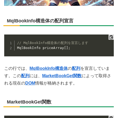
MqlBookInfo構造体の配列宣言
// MqlBookInfo構造体の配列を宣言します
MqlBookInfo priceArray
[
]
;
この行では、
MqlBookInfo構造体
の
配列
を宣言していま
す。この
配列
には、
MarketBookGet関数
によって取得さ
れる現在の
DOM
情報が格納されます。
MarketBookGet関数