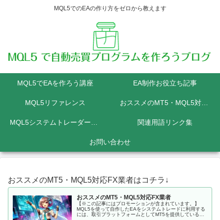
MQL5でのEAの作り方をゼロから教えます
MQL5でEAを作ろう講座
EA制作お役立ち記事
MQL5リファレンス
おススメのMT5・MQL5対応FX業者
MQL5システムトレーダーの為のPython講座
関連用語リンク集
お問い合わせ
おススメのMT5・MQL5対応FX業者はコチラ↓
おススメのMT5・MQL5対応FX業者
【※この記事にはプロモーションが含まれています。】
MQL5を使って自作したEAをシステムトレードに利用する
には、取引プラットフォームとしてMT5を提供しているFX
会社に口座を開設しなくてはいけません。 MQL5にて開発