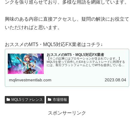
ンクを張り巡らせており、多様な用語を網羅しています。
興味のある内容に直接アクセスし、疑問の解決にお役立て
いただければと思います。
おススメのMT5・MQL5対応FX業者はコチラ↓
おススメのMT5・MQL5対応FX業者
【※この記事にはプロモーションが含まれています。】
MQL5を使って自作したEAをシステムトレードに利用する
には、取引プラットフォームとしてMT5を提供しているFX
会社に口座を開設しなくてはいけません。 MQL5にて開発
した、MT5用EAを...
mqlinvestmentlab.com
2023.08.04
MQL5リファレンス
市場情報
スポンサーリンク