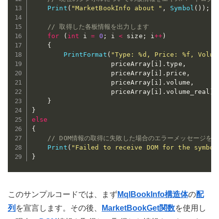
Print
(
"MarketBookInfo about "
,
Symbol
(
)
)
;
// 取得した各板情報を出力します
for
(
int
 i 
=
0
;
 i 
<
 size
;
 i
++
)
{
PrintFormat
(
"Type: %d, Price: %f, Volum
                    priceArray
[
i
]
.
type
,
                    priceArray
[
i
]
.
price
,
                    priceArray
[
i
]
.
volume
,
                    priceArray
[
i
]
.
volume_real
)
;
}
}
else
{
// DOM情報の取得に失敗した場合のエラーメッセージを
Print
(
"Failed to receive DOM for the symbol
}
このサンプルコードでは、まず
MqlBookInfo構造体
の
配
列
を宣言します。その後、
MarketBookGet関数
を使用し