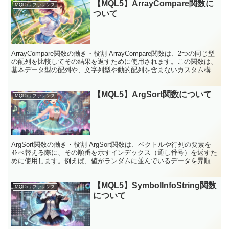
【MQL5】ArrayCompare関数に
MQL5リファレンス
ついて
ArrayCompare関数の働き・役割 ArrayCompare関数は、2つの同じ型
の配列を比較してその結果を返すために使用されます。この関数は、
基本データ型の配列や、文字列型や動的配列を含まないカスタム構造
体で構成された配列に対してのみ...
【MQL5】ArgSort関数について
MQL5リファレンス
ArgSort関数の働き・役割 ArgSort関数は、ベクトルや行列の要素を
並べ替える際に、その順番を示すインデックス（通し番号）を返すた
めに使用します。例えば、値がランダムに並んでいるデータを昇順や
降順に整理したい場合、ArgSort関数...
【MQL5】SymbolInfoString関数
MQL5リファレンス
について