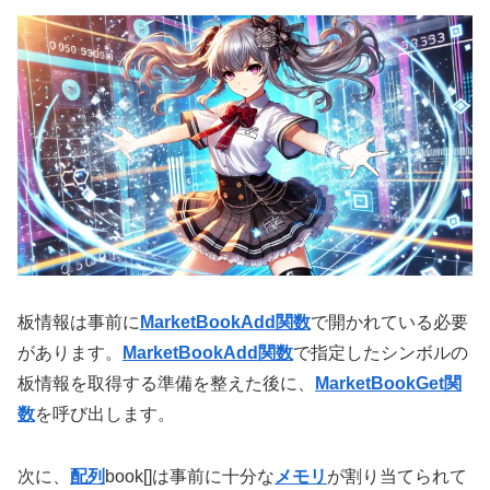
板情報は事前に
MarketBookAdd関数
で開かれている必要
があります。
MarketBookAdd関数
で指定したシンボルの
板情報を取得する準備を整えた後に、
MarketBookGet関
数
を呼び出します。
次に、
配列
book[]は事前に十分な
メモリ
が割り当てられて