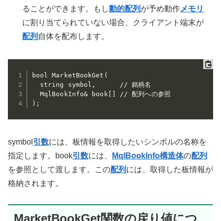
ることができます。もし
動的配列
が予め動作
メモリ
に割り当てられていない場合、クライアント端末が
配列
自体を配布します。
bool MarketBookGet(

  string symbol,      // 銘柄名

  MqlBookInfo& book[] // 配列への参照

);
symbol
引数
には、板情報を取得したいシンボルの名称を
指定します。book
引数
には、
MqlBookInfo構造体
の
配列
を参照として渡します。この
配列
には、取得した板情報が
格納されます。
MarketBookGet関数の戻り値につ