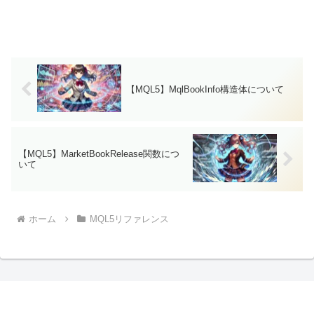
【MQL5】MqlBookInfo構造体について
【MQL5】MarketBookRelease関数につ
いて
ホーム
MQL5リファレンス