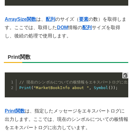
ArraySize関数
は、
配列
のサイズ（
要素
の数）を取得しま
す。ここでは、取得した
DOM
情報の
配列
サイズを取得
し、後続の処理で使用します。
Print関数
// 現在のシンボルについての板情報をエキスパートログに出力
Print
(
"MarketBookInfo about "
,
Symbol
(
)
)
;
Print関数
は、指定したメッセージをエキスパートログに
出力します。ここでは、現在のシンボルについての板情報
をエキスパートログに出力しています。