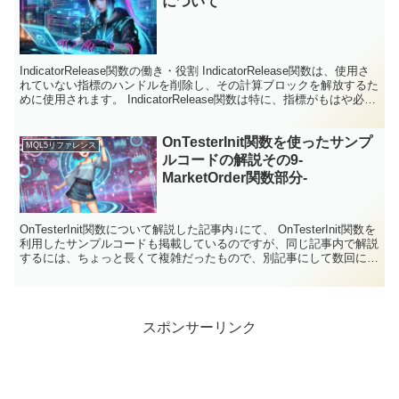
について
IndicatorRelease関数の働き・役割 IndicatorRelease関数は、使用さ
れていない指標のハンドルを削除し、その計算ブロックを解放するた
めに使用されます。 IndicatorRelease関数は特に、指標がもはや必要
で...
OnTesterInit関数を使ったサンプ
MQL5リファレンス
ルコードの解説その9-
MarketOrder関数部分-
OnTesterInit関数について解説した記事内↓にて、 OnTesterInit関数を
利用したサンプルコードも掲載しているのですが、同じ記事内で解説
するには、ちょっと長くて複雑だったもので、別記事にして数回に分
けて解説しています。 前回...
スポンサーリンク