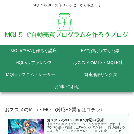
MQL5でのEAの作り方をゼロから教えます
MQL5でEAを作ろう講座
EA制作お役立ち記事
MQL5リファレンス
おススメのMT5・MQL5対応FX業者
MQL5システムトレーダーの為のPython講座
関連用語リンク集
お問い合わせ
おススメのMT5・MQL5対応FX業者はコチラ↓
おススメのMT5・MQL5対応FX業者
【※この記事にはプロモーションが含まれています。】
MQL5を使って自作したEAをシステムトレードに利用する
には、取引プラットフォームとしてMT5を提供しているFX
会社に口座を開設しなくてはいけません。 MQL5にて開発