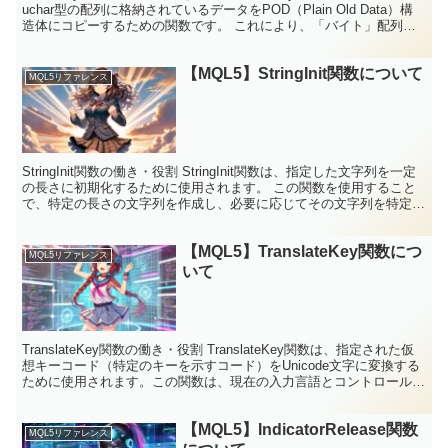
uchar型の配列に格納されているデータをPOD（Plain Old Data）構
造体にコピーするための関数です。 これにより、「バイト」配列
（メ...
【MQL5】StringInit関数について
MQL5リファレンス
StringInit関数の働き・役割 StringInit関数は、指定した文字列を一定
の長さに初期化するために使用されます。 この関数を使用すること
で、特定の長さの文字列を作成し、必要に応じてその文字列を特定の
文字で埋めることができます。こ...
【MQL5】TranslateKey関数につ
MQL5リファレンス
いて
TranslateKey関数の働き・役割 TranslateKey関数は、指定された仮
想キーコード（特定のキーを示すコード）をUnicode文字に変換する
ために使用されます。この関数は、現在の入力言語とコントロールキ
ー（ShiftやCtrl...
【MQL5】IndicatorRelease関数
MQL5リファレンス