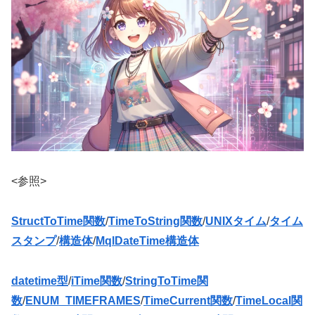
<参照>
StructToTime関数
/
TimeToString関数
/
UNIXタイム
/
タイム
スタンプ
/
構造体
/
MqlDateTime構造体
datetime型
/
iTime関数
/
StringToTime関
数
/
ENUM_TIMEFRAMES
/
TimeCurrent関数
/
TimeLocal関