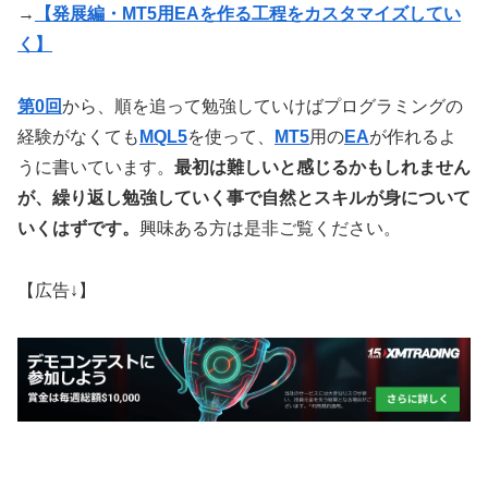
→
【発展編・MT5用EAを作る工程をカスタマイズしてい
く】
第0回
から、順を追って勉強していけばプログラミングの
経験がなくても
MQL5
を使って、
MT5
用の
EA
が作れるよ
うに書いています。
最初は難しいと感じるかもしれません
が、繰り返し勉強していく事で自然とスキルが身について
いくはずです。
興味ある方は是非ご覧ください。
【広告↓】