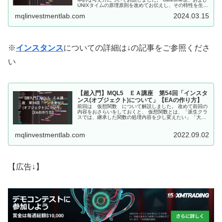
UNIXタイムの原理原則を改めてお伝えし、その特性を生か
して２つの日時データを比較したり、「１日」「１時間」
mqlinvestmentlab.com
2024.03.15
といった特...
※
インスタンス
についての詳細は↓の記事をご参照くださ
い
【超入門】MQL5 ＥＡ講座 第54回「インスタ
ンス(オブジェクト)について」【EAの作り方】
前回は 仮想関数 について解説しました。 改めて前回の
内容をおさらいをしておくと、 仮想関数とは、「派生クラ
スでは、継承した関数の処理内容を少し変えたい」「大ま
かな処理内容だけ元のクラスで決めて、細かい処理内容
は、各派生クラスで決めたい」と...
mqlinvestmentlab.com
2022.09.02
【広告↓】