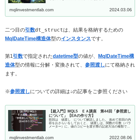
それをただの一連の数字、つまり「秒数」として扱いま
す。UNIXタイムは19...
mqlinvestmentlab.com
2024.03.06
dt_struct
二つ目の
引数
は、結果を格納するための
MqlDateTime構造体
型の
インスタンス
です。
第1
引数
で指定された
datetime型
の値が、
MqlDateTime構
造体
型の情報に分解・変換されて、
参照渡し
にて格納され
ます。
※
参照渡し
についての詳細は↓の記事をご参照ください
【超入門】MQL5 ＥＡ講座 第44回「参照渡し
について」【EAの作り方】
前回は 値渡し について解説しました。 改めて前回の内
容をおさらいをしておくと、 値渡しは、関数の引数（パラ
メーター）に、値のコピーを渡す際の記述方法の種類であ
る。 値渡しの場合、データのコピーを渡しているので、関
数内での処理がどのようなも...
mqlinvestmentlab.com
2022.08.06