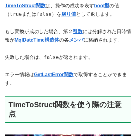
TimeToStruct関数
は、操作の成功を表す
bool型
の値
true
false
（
または
）を
戻り値
として返します。
もし変換が成功した場合、第２
引数
には分解された日時情
報が
MqlDateTime構造体
の各
メンバ
に格納されます。
false
失敗した場合は、
が返されます。
エラー情報は
GetLastError関数
で取得することができま
す。
TimeToStruct関数を使う際の注意
点