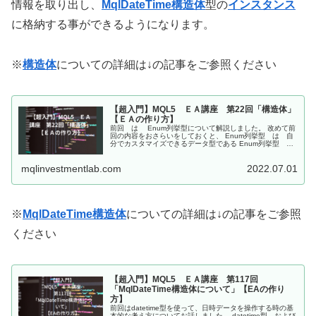
情報を取り出し、
MqlDateTime構造体
型の
インスタンス
に格納する事ができるようになります。
※
構造体
についての詳細は↓の記事をご参照ください
【超入門】MQL5 ＥＡ講座 第22回「構造体」
【ＥＡの作り方】
前回 は Enum列挙型について解説しました。 改めて前
回の内容をおさらいをしておくと、 Enum列挙型 は 自
分でカスタマイズできるデータ型である Enum列挙型
は 整数型の1つである。 Enum列挙型は定数リストを格
納できるデータ型...
mqlinvestmentlab.com
2022.07.01
※
MqlDateTime構造体
についての詳細は↓の記事をご参照
ください
【超入門】MQL5 ＥＡ講座 第117回
「MqlDateTime構造体について」【EAの作り
方】
前回はdatetime型を使って、日時データを操作する時の基
本的な考え方についてお話しました。 datetime型、および