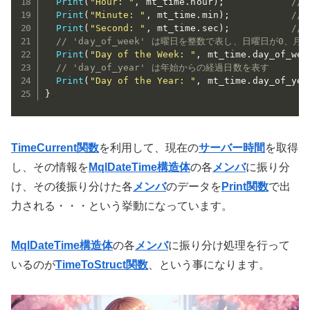
Print
(
"Hour: "
,
 mt_time
.
hour
)
;
//
Print
(
"Minute: "
,
 mt_time
.
min
)
;
//
Print
(
"Second: "
,
 mt_time
.
sec
)
;
//
// 'day_of_week' は曜日を整数で表し、日曜日が0、月
Print
(
"Day of the Week: "
,
 mt_time
.
day_of_wee
// 'day_of_year' は年始からの経過日数を表す
Print
(
"Day of the Year: "
,
 mt_time
.
day_of_yea
}
TimeCurrent関数
を利用して、現在の
サーバー時間
を取得
し、その情報を
MqlDateTime構造体
の各
メンバ
に振り分
け、その後振り分けた各
メンバ
のデータを
Print関数
で出
力される・・・という挙動になっています。
MqlDateTime構造体
の各
メンバ
に振り分け処理を行って
いるのが
TimeToStruct関数
、という事になります。