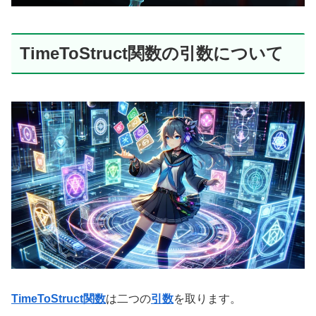
TimeToStruct関数の引数について
TimeToStruct関数
は二つの
引数
を取ります。