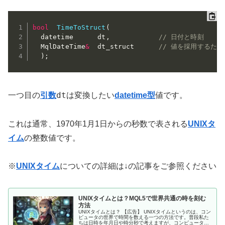
bool
TimeToStruct
(
  datetime      dt
,
// 日付と時刻
  MqlDateTime
&
  dt_struct      
// 値を採用するた
)
;
dt
一つ目の
引数
は変換したい
datetime型
値です。
これは通常、1970年1月1日からの秒数で表される
UNIXタ
イム
の整数値です。
※
UNIXタイム
についての詳細は↓の記事をご参照ください
UNIXタイムとは？MQL5で世界共通の時を刻む
方法
UNIXタイムとは？ 【広告】 UNIXタイムというのは、コン
ピュータの世界で時間を数える一つの方法です。普段私た
ちは日時を年月日や時分秒で考えますが、コンピュータは