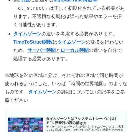
「
dt_struct」
は正しく初期化されている必要があ
ります。不適切な初期化は誤った結果やエラーを招
く可能性があります。
タイムゾーン
の違いを考慮する必要があります。
TimeToStruct関数
は
タイムゾーン
の変換を行わない
ため、
サーバー時間
と
ローカル時間
の違いを自分で
処理する必要があります。
※地球を24の区域に分け、それぞれの区域で同じ時間が
使われるようにした、いわば「時間の世界地図」のような
ものです。
タイムゾーン
の詳細については↓の記事をご参
照ください
タイムゾーンとは？システムトレードにおけ
る"世界時計の読み解き方
そもそもタイムゾーンとは何か？ タイムゾーンとは、地球
を24の区域に分け、それぞれの区域で同じ時間が使われる