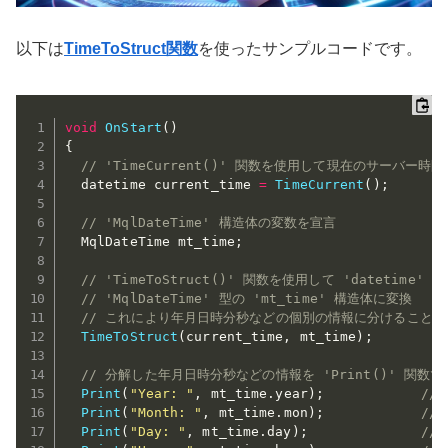
以下は
TimeToStruct関数
を使ったサンプルコードです。
void
OnStart
(
)
{
// 'TimeCurrent()' 関数を使用して現在のサーバー時
  datetime current_time 
=
TimeCurrent
(
)
;
// 'MqlDateTime' 構造体の変数を宣言
  MqlDateTime mt_time
;
// 'TimeToStruct()' 関数を使用して 'datetime' 型
// 'MqlDateTime' 型の 'mt_time' 構造体に変換
// これにより年月日時分秒などの個別の情報に分けることが
TimeToStruct
(
current_time
,
 mt_time
)
;
// 分解した年月日時分秒などの情報を 'Print()' 関数で
Print
(
"Year: "
,
 mt_time
.
year
)
;
//
Print
(
"Month: "
,
 mt_time
.
mon
)
;
//
Print
(
"Day: "
,
 mt_time
.
day
)
;
//