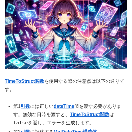
TimeToStruct関数
を使用する際の注意点は以下の通りで
す。
第1
引数
には正しい
dateTime
値を渡す必要がありま
す。無効な日時を渡すと、
TimeToStruct関数
は
false
を返し、エラーを生成します。
第2
引数
に記述する
MqlDateTime構造体