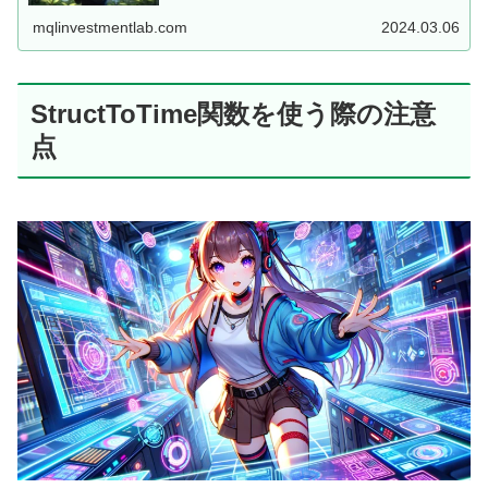
それをただの一連の数字、つまり「秒数」として扱いま
す。UNIXタイムは19...
mqlinvestmentlab.com
2024.03.06
StructToTime関数を使う際の注意
点