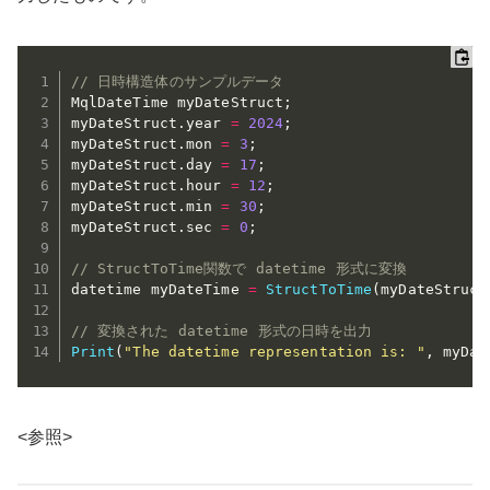
// 日時構造体のサンプルデータ
MqlDateTime myDateStruct
;
myDateStruct
.
year 
=
2024
;
myDateStruct
.
mon 
=
3
;
myDateStruct
.
day 
=
17
;
myDateStruct
.
hour 
=
12
;
myDateStruct
.
min 
=
30
;
myDateStruct
.
sec 
=
0
;
// StructToTime関数で datetime 形式に変換
datetime myDateTime 
=
StructToTime
(
myDateStruct
// 変換された datetime 形式の日時を出力
Print
(
"The datetime representation is: "
,
 myDat
<参照>