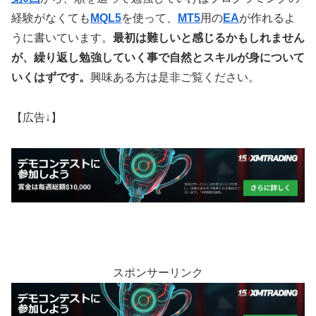
経験がなくても
MQL5
を使って、
MT5
用の
EA
が作れるよ
うに書いています。
最初は難しいと感じるかもしれません
が、繰り返し勉強していく事で自然とスキルが身について
いくはずです。
興味ある方は是非ご覧ください。
【広告↓】
スポンサーリンク