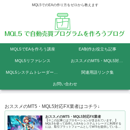
MQL5でのEAの作り方をゼロから教えます
MQL5でEAを作ろう講座
EA制作お役立ち記事
MQL5リファレンス
おススメのMT5・MQL5対応FX業者
MQL5システムトレーダーの為のPython講座
関連用語リンク集
お問い合わせ
おススメのMT5・MQL5対応FX業者はコチラ↓
おススメのMT5・MQL5対応FX業者
【※この記事にはプロモーションが含まれています。】
MQL5を使って自作したEAをシステムトレードに利用する
には、取引プラットフォームとしてMT5を提供しているFX
会社に口座を開設しなくてはいけません。 MQL5にて開発