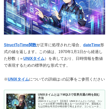
StructToTime関数
が正常に処理された場合、
dateTime
形
式の値を返します。この値は、1970年1月1日から経過し
た秒数（＝
UNIXタイム
）を表しており、日時情報を数値
で表現するための標準的な形式です。
※
UNIXタイム
についての詳細は↓の記事をご参照ください
UNIXタイムとは？MQL5で世界共通の時を刻む
方法
UNIXタイムとは？ 【広告】 UNIXタイムというのは、コン
ピュータの世界で時間を数える一つの方法です。普段私た
ちは日時を年月日や時分秒で考えますが、コンピュータは