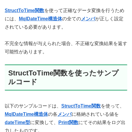
StructToTime関数
を使って正確なデータ変換を行うため
には、
MqlDateTime構造体
の全ての
メンバ
が正しく設定
されている必要があります。
不完全な情報が与えられた場合、不正確な変換結果を返す
可能性があります。
StructToTime関数を使ったサンプ
ルコード
以下のサンプルコードは、
StructToTime関数
を使って、
MqlDateTime構造体
の各
メンバ
に格納されている値を
dateTime型
に変換して、
Print関数
にてその結果をログ出
力したものです。