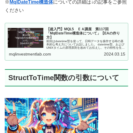
※
MqlDateTime構造体
についての詳細は↓の記事をご参照
ください
【超入門】MQL5 ＥＡ講座 第117回
「MqlDateTime構造体について」【EAの作り
方】
前回はdatetime型を使って、日時データを操作する時の基
本的な考え方についてお話しました。 datetime型、および
UNIXタイムの原理原則を改めてお伝えし、その特性を生か
して２つの日時データを比較したり、「１日」「１時間」
mqlinvestmentlab.com
2024.03.15
といった特...
StructToTime関数の引数について