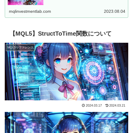
した、MT5用EAを...
mqlinvestmentlab.com
2023.08.04
【MQL5】StructToTime関数について
MQL5リファレンス
2024.03.17
2024.03.21