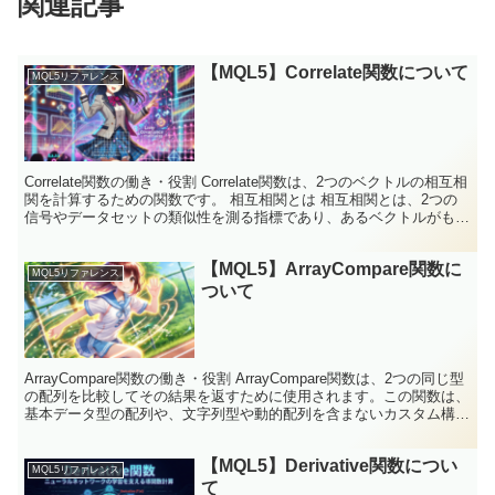
関連記事
【MQL5】Correlate関数について
MQL5リファレンス
Correlate関数の働き・役割 Correlate関数は、2つのベクトルの相互相
関を計算するための関数です。 相互相関とは 相互相関とは、2つの
信号やデータセットの類似性を測る指標であり、あるベクトルがもう
一方のベクトルに対してどの程度...
【MQL5】ArrayCompare関数に
MQL5リファレンス
ついて
ArrayCompare関数の働き・役割 ArrayCompare関数は、2つの同じ型
の配列を比較してその結果を返すために使用されます。この関数は、
基本データ型の配列や、文字列型や動的配列を含まないカスタム構造
体で構成された配列に対してのみ...
【MQL5】Derivative関数につい
MQL5リファレンス
て