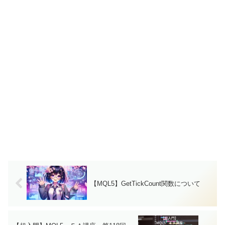
【MQL5】GetTickCount関数について