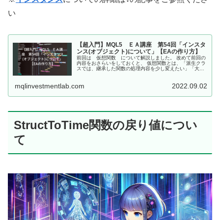
い
【超入門】MQL5 ＥＡ講座 第54回「インスタ
ンス(オブジェクト)について」【EAの作り方】
前回は 仮想関数 について解説しました。 改めて前回の
内容をおさらいをしておくと、 仮想関数とは、「派生クラ
スでは、継承した関数の処理内容を少し変えたい」「大ま
かな処理内容だけ元のクラスで決めて、細かい処理内容
は、各派生クラスで決めたい」と...
mqlinvestmentlab.com
2022.09.02
StructToTime関数の戻り値につい
て