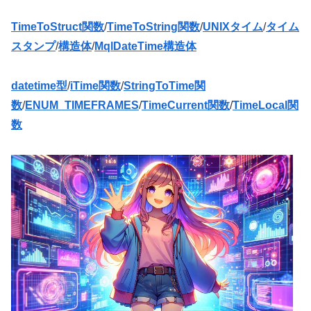
TimeToStruct関数
/
TimeToString関数
/
UNIXタイム
/
タイム
スタンプ
/
構造体
/
MqlDateTime構造体
datetime型
/
iTime関数
/
StringToTime関
数
/
ENUM_TIMEFRAMES
/
TimeCurrent関数
/
TimeLocal関
数