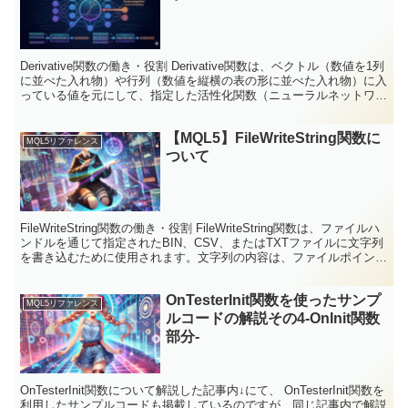
Derivative関数の働き・役割 Derivative関数は、ベクトル（数値を1列
に並べた入れ物）や行列（数値を縦横の表の形に並べた入れ物）に入
っている値を元にして、指定した活性化関数（ニューラルネットワー
クで、入力値を別の形に変換する...
【MQL5】FileWriteString関数に
MQL5リファレンス
ついて
FileWriteString関数の働き・役割 FileWriteString関数は、ファイルハ
ンドルを通じて指定されたBIN、CSV、またはTXTファイルに文字列
を書き込むために使用されます。文字列の内容は、ファイルポインタ
が示す位置に書...
OnTesterInit関数を使ったサンプ
MQL5リファレンス
ルコードの解説その4-OnInit関数
部分-
OnTesterInit関数について解説した記事内↓にて、 OnTesterInit関数を
利用したサンプルコードも掲載しているのですが、同じ記事内で解説