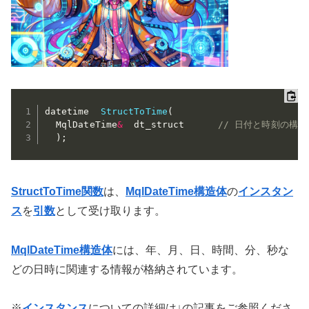
datetime  
StructToTime
(
  MqlDateTime
&
  dt_struct      
// 日付と時刻の構造
)
;
StructToTime関数
は、
MqlDateTime構造体
の
インスタン
ス
を
引数
として受け取ります。
MqlDateTime構造体
には、年、月、日、時間、分、秒な
どの日時に関連する情報が格納されています。
※
インスタンス
についての詳細は↓の記事をご参照くださ