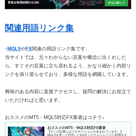
関連用語リンク集
↑
MQL5
や
FX
関連の用語リンク集です。
当サイトでは、元々わからない言葉や概念に出くわした
ら、すぐその言葉に立ち戻れるよう、かなり細かく内部リ
ンクを張り巡らせており、多様な用語を網羅しています。
興味のある内容に直接アクセスし、疑問の解決にお役立て
いただければと思います。
おススメのMT5・MQL5対応FX業者はコチラ↓
おススメのMT5・MQL5対応FX業者
【※この記事にはプロモーションが含まれています。】
MQL5を使って自作したEAをシステムトレードに利用する