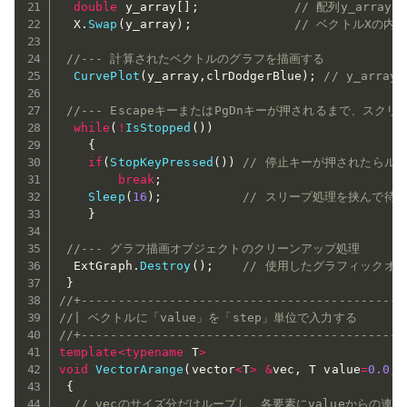
double
 y_array
[
]
;
// 配列y_array
  X
.
Swap
(
y_array
)
;
// ベクトルXの内容
//--- 計算されたベクトルのグラフを描画する
CurvePlot
(
y_array
,
clrDodgerBlue
)
;
// y_arr
//--- EscapeキーまたはPgDnキーが押されるまで、スク
while
(
!
IsStopped
(
)
)
{
if
(
StopKeyPressed
(
)
)
// 停止キーが押されたらル
break
;
Sleep
(
16
)
;
// スリープ処理を挟んで待
}
//--- グラフ描画オブジェクトのクリーンアップ処理
  ExtGraph
.
Destroy
(
)
;
// 使用したグラフィックオ
}
//+--------------------------------------------
//| ベクトルに「value」を「step」単位で入力する         
//+--------------------------------------------
template
<
typename
 T
>
void
VectorArange
(
vector
<
T
>
&
vec
,
 T value
=
0.0
,
 
{
// vecのサイズ分だけループし、各要素にvalueからの連