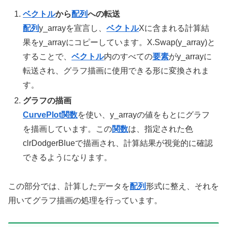
ベクトル
から
配列
への転送
配列
y_arrayを宣言し、
ベクトル
Xに含まれる計算結
果をy_arrayにコピーしています。X.Swap(y_array)と
することで、
ベクトル
内のすべての
要素
がy_arrayに
転送され、グラフ描画に使用できる形に変換されま
す。
グラフの描画
CurvePlot関数
を使い、y_arrayの値をもとにグラフ
を描画しています。この
関数
は、指定された色
clrDodgerBlueで描画され、計算結果が視覚的に確認
できるようになります。
この部分では、計算したデータを
配列
形式に整え、それを
用いてグラフ描画の処理を行っています。