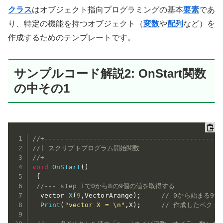
クラス
はオブジェクト指向プログラミングの基本
要素
であ
り、特定の機能を持つオブジェクト（
変数
や
配列
など）を
作成するためのテンプレートです。
サンプルコード解説2: OnStart関数
の中その1
//+--------------------------------------------
//| スクリプトプログラム開始関数                       
//+--------------------------------------------
void
OnStart
(
)
{
//--- step 1で0から8の9個の値を取得する
  vector 
X
(
9
,
VectorArange
)
;
// 0から始まる9
Print
(
"vector X = \n"
,
X
)
;
// 作成したベクト