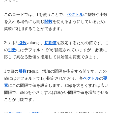
きます。
T
このコードでは、
を使うことで、
ベクトル
に整数や小数
を入れる場合にも同じ
関数
を使えるようにしているため、
柔軟に利用することができます。
2つ目の
引数
valueは、
初期値
を設定するための値です。こ
の
引数
にはデフォルトで0が指定されていますが、必要に
応じて異なる数値を指定して開始値を変更できます。
3つ目の
引数
stepは、増加の間隔を指定する値です。この
値にはデフォルトで1が指定されており、各
ベクトル
の
要
素
にこの間隔で値を設定します。stepを大きくすれば広い
間隔で、stepを小さくすれば細かい間隔で値を増加させる
ことが可能です。