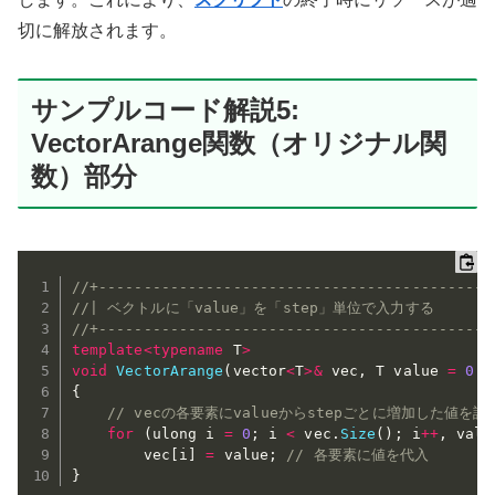
切に解放されます。
サンプルコード解説5:
VectorArange関数（オリジナル関
数）部分
//+--------------------------------------------
//| ベクトルに「value」を「step」単位で入力する         
//+--------------------------------------------
template
<
typename
 T
>
void
VectorArange
(
vector
<
T
>
&
 vec
,
 T value 
=
0.0
{
// vecの各要素にvalueからstepごとに増加した値を設
for
(
ulong i 
=
0
;
 i 
<
 vec
.
Size
(
)
;
 i
++
,
 valu
        vec
[
i
]
=
 value
;
// 各要素に値を代入
}