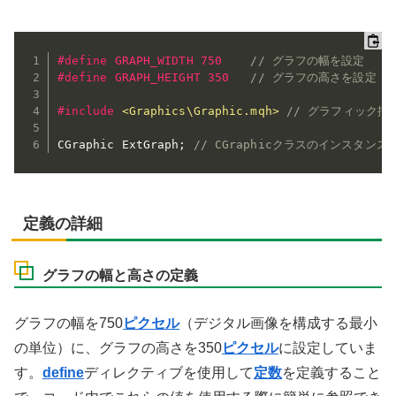
#
define
 GRAPH_WIDTH 750    
// グラフの幅を設定
#
define
 GRAPH_HEIGHT 350   
// グラフの高さを設定
#
include
<Graphics\Graphic.mqh>
// グラフィック
CGraphic ExtGraph
;
// CGraphicクラスのインスタンス
定義の詳細
グラフの幅と高さの定義
グラフの幅を750
ピクセル
（デジタル画像を構成する最小
の単位）に、グラフの高さを350
ピクセル
に設定していま
す。
define
ディレクティブを使用して
定数
を定義すること