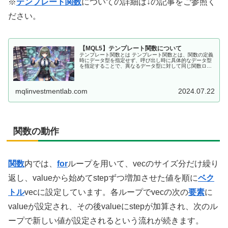
※
テンプレート関数
についての詳細は↓の記事をご参照く
ださい。
【MQL5】テンプレート関数について
テンプレート関数とは テンプレート関数とは、関数の定義
時にデータ型を指定せず、呼び出し時に具体的なデータ型
を指定することで、異なるデータ型に対して同じ関数ロジ
ックを適用できる関数のことです。 通常の関数定義とは異
なり、データ型の規制がない状...
mqlinvestmentlab.com
2024.07.22
関数の動作
関数
内では、
for
ループを用いて、vecのサイズ分だけ繰り
返し、valueから始めてstepずつ増加させた値を順に
ベク
トル
vecに設定しています。各ループでvecの次の
要素
に
valueが設定され、その後valueにstepが加算され、次のル
ープで新しい値が設定されるという流れが続きます。