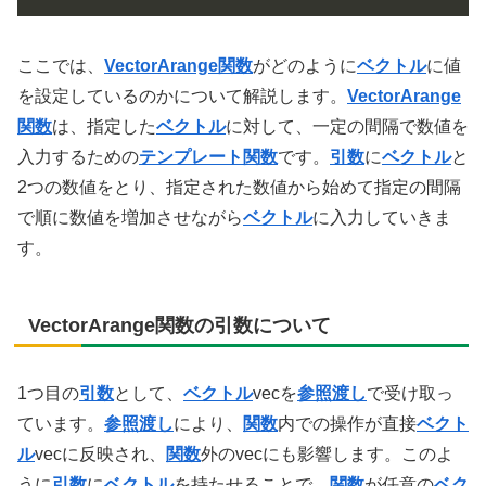
ここでは、
VectorArange関数
がどのように
ベクトル
に値
を設定しているのかについて解説します。
VectorArange
関数
は、指定した
ベクトル
に対して、一定の間隔で数値を
入力するための
テンプレート関数
です。
引数
に
ベクトル
と
2つの数値をとり、指定された数値から始めて指定の間隔
で順に数値を増加させながら
ベクトル
に入力していきま
す。
VectorArange関数の引数について
1つ目の
引数
として、
ベクトル
vecを
参照渡し
で受け取っ
ています。
参照渡し
により、
関数
内での操作が直接
ベクト
ル
vecに反映され、
関数
外のvecにも影響します。このよ
うに
引数
に
ベクトル
を持たせることで、
関数
が任意の
ベク