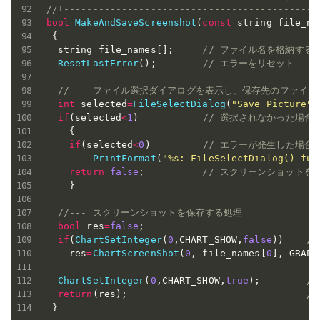
//+--------------------------------------------
bool
MakeAndSaveScreenshot
(
const
 string file_na
{
  string file_names
[
]
;
// ファイル名を格納する
ResetLastError
(
)
;
// エラーをリセット
//--- ファイル選択ダイアログを表示し、保存先のファイル
int
 selected
=
FileSelectDialog
(
"Save Picture"
,
if
(
selected
<
1
)
// 選択されなかった場合
{
if
(
selected
<
0
)
// エラーが発生した場合
PrintFormat
(
"%s: FileSelectDialog() fun
return
false
;
// スクリーンショットを
}
//--- スクリーンショットを保存する処理
bool
 res
=
false
;
if
(
ChartSetInteger
(
0
,
CHART_SHOW
,
false
)
)
/
    res
=
ChartScreenShot
(
0
,
 file_names
[
0
]
,
 GRAPH
ChartSetInteger
(
0
,
CHART_SHOW
,
true
)
;
/
return
(
res
)
;
/
}