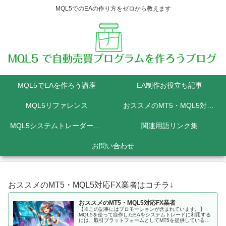
MQL5でのEAの作り方をゼロから教えます
MQL5でEAを作ろう講座
EA制作お役立ち記事
MQL5リファレンス
おススメのMT5・MQL5対応FX業者
MQL5システムトレーダーの為のPython講座
関連用語リンク集
お問い合わせ
おススメのMT5・MQL5対応FX業者はコチラ↓
おススメのMT5・MQL5対応FX業者
【※この記事にはプロモーションが含まれています。】
MQL5を使って自作したEAをシステムトレードに利用する
には、取引プラットフォームとしてMT5を提供しているFX
会社に口座を開設しなくてはいけません。 MQL5にて開発