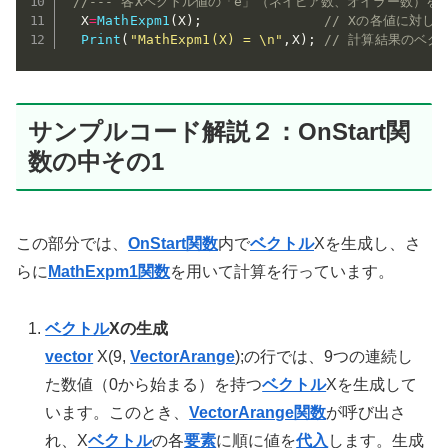
//--- 各Xベクトル値の「e」（ネイピア数、オイラー数）
  X
=
MathExpm1
(
X
)
;
// Xの各値に対してM
Print
(
"MathExpm1(X) = \n"
,
X
)
;
// 計算結果のベ
サンプルコード解説２：OnStart関
数の中その1
この部分では、
OnStart
関数
内で
ベクトル
Xを生成し、さ
らに
MathExpm1関数
を用いて計算を行っています。
ベクトル
Xの生成
vector
X(9,
VectorArange
);の行では、9つの連続し
た数値（0から始まる）を持つ
ベクトル
Xを生成して
います。このとき、
VectorArange関数
が呼び出さ
れ、X
ベクトル
の各
要素
に順に値を
代入
します。生成