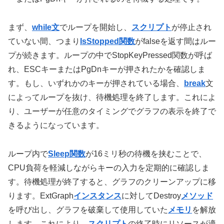
まず、
while文
でループを開始し、
スクリプト
が停止され
ていない間、つまり
IsStopped関数
がfalseを返す間はルー
プが続きます。ループの中でStopKeyPressed関数が呼ば
れ、ESCキーまたはPgDnキーが押されたかを確認しま
す。もし、いずれかのキーが押されている場合、
break
文
によってループを抜け、待機処理を終了します。これによ
り、ユーザーが任意のタイミングでグラフの表示を終了で
きるようになっています。
ループ内で
Sleep関数
が16ミリ秒の待機を挟むことで、
CPU負荷を軽減しながらキーの入力を定期的に確認しま
す。待機処理が終了すると、グラフのクリーンアップに移
ります。ExtGraph
インスタンス
に対してDestroy
メソッド
を呼び出し、グラフを破棄して使用していた
メモリ
を解放
します。これにより、
スクリプト
の終了時にリソースが適