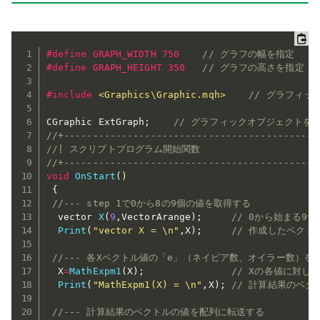
#
define
 GRAPH_WIDTH 750    
// グラフの幅を指定
#
define
 GRAPH_HEIGHT 350   
// グラフの高さを指定
#
include
<Graphics\Graphic.mqh>
// グラフィ
CGraphic ExtGraph
;
// グラフィックオブジェクトを
//+--------------------------------------------
//| スクリプトプログラム開始関数                       
//+--------------------------------------------
void
OnStart
(
)
{
//--- step 1で0から8の9個の値を取得する
  vector 
X
(
9
,
VectorArange
)
;
// 0から始まる9
Print
(
"vector X = \n"
,
X
)
;
// 作成したベクト
//--- 各Xベクトル値の「e」（ネイピア数、オイラー数）
  X
=
MathExpm1
(
X
)
;
// Xの各値に対してM
Print
(
"MathExpm1(X) = \n"
,
X
)
;
// 計算結果のベ
//--- 計算結果のベクトルの値を配列に転送する