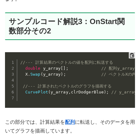
サンプルコード解説3：OnStart関
数部分その2
//--- 計算結果のベクトルの値を配列に転送する
double
 y_array
[
]
;
// 配列y_array
  X
.
Swap
(
y_array
)
;
// ベクトルXの内容
//--- 計算されたベクトルのグラフを描画する
CurvePlot
(
y_array
,
clrDodgerBlue
)
;
// y_arr
この部分では、計算結果を
配列
に転送し、そのデータを用
いてグラフを描画しています。