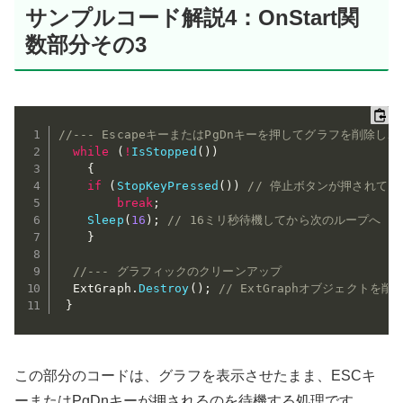
サンプルコード解説4：OnStart関
数部分その3
//--- EscapeキーまたはPgDnキーを押してグラフを削除し
while
(
!
IsStopped
(
)
)
{
if
(
StopKeyPressed
(
)
)
// 停止ボタンが押されてい
break
;
Sleep
(
16
)
;
// 16ミリ秒待機してから次のループへ
}
//--- グラフィックのクリーンアップ
  ExtGraph
.
Destroy
(
)
;
// ExtGraphオブジェクトを
}
この部分のコードは、グラフを表示させたまま、ESCキ
ーまたはPgDnキーが押されるのを待機する処理です。