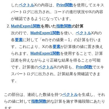
した
ベクトル
Xの内容は、
Print関数
を使用してエキス
パートログに出力され、コードの進行状況やXの内容
が確認できるようになっています。
MathExpm1関数
を用いた
指数
関数
の計算
次の行で、
MathExpm1関数
を使い、
ベクトル
X内の
各
要素
に対して「eのその値乗 – 1」の計算を行いま
す。これにより、Xの各
要素
が計算後の値に置き換え
られます。
MathExpm1関数
を使用することで、計算
誤差を抑えながらより正確な結果を得ることが可能
です。計算後の
ベクトル
Xの内容も、
Print関数
でエキ
スパートログに出力され、計算結果を簡確認できま
す。
この部分は、連続した数値を持つ
ベクトル
を生成し、それ
らの値に対して
指数
関数
的な計算を施す準備段階にあたり
ます。