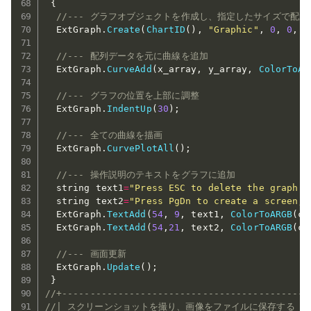
{
//--- グラフオブジェクトを作成し、指定したサイズで配置
  ExtGraph
.
Create
(
ChartID
(
)
,
"Graphic"
,
0
,
0
,
0
//--- 配列データを元に曲線を追加
  ExtGraph
.
CurveAdd
(
x_array
,
 y_array
,
ColorToAR
//--- グラフの位置を上部に調整
  ExtGraph
.
IndentUp
(
30
)
;
//--- 全ての曲線を描画
  ExtGraph
.
CurvePlotAll
(
)
;
//--- 操作説明のテキストをグラフに追加
  string text1
=
"Press ESC to delete the graph a
  string text2
=
"Press PgDn to create a screen, 
  ExtGraph
.
TextAdd
(
54
,
9
,
 text1
,
ColorToARGB
(
cl
  ExtGraph
.
TextAdd
(
54
,
21
,
 text2
,
ColorToARGB
(
cl
//--- 画面更新
  ExtGraph
.
Update
(
)
;
}
//+--------------------------------------------
//| スクリーンショットを撮り、画像をファイルに保存する      