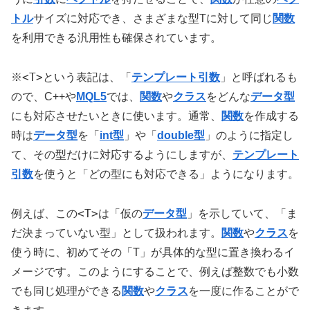
トル
サイズに対応でき、さまざまな型Tに対して同じ
関数
を利用できる汎用性も確保されています。
<T>
※
という表記は、「
テンプレート引数
」と呼ばれるも
ので、C++や
MQL5
では、
関数
や
クラス
をどんな
データ型
にも対応させたいときに使います。通常、
関数
を作成する
時は
データ型
を「
int型
」や「
double型
」のように指定し
て、その型だけに対応するようにしますが、
テンプレート
引数
を使うと「どの型にも対応できる」ようになります。
<T>
例えば、この
は「仮の
データ型
」を示していて、「ま
だ決まっていない型」として扱われます。
関数
や
クラス
を
使う時に、初めてその「T」が具体的な型に置き換わるイ
メージです。このようにすることで、例えば整数でも小数
でも同じ処理ができる
関数
や
クラス
を一度に作ることがで