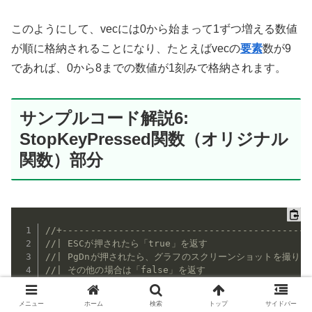
このようにして、vecには0から始まって1ずつ増える数値
が順に格納されることになり、たとえばvecの
要素
数が9
であれば、0から8までの数値が1刻みで格納されます。
サンプルコード解説6:
StopKeyPressed関数（オリジナル
関数）部分
//+--------------------------------------------
//| ESCが押されたら「true」を返す                    
//| PgDnが押されたら、グラフのスクリーンショットを撮り、「
//| その他の場合は「false」を返す                    
//+--------------------------------------------
bool
StopKeyPressed
(
)
メニュー
ホーム
検索
トップ
サイドバー
{