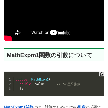
MathExpm1関数の引数について
double
MathExpm1
(
double
  value      
// eの塁乗指数
)
;
MathExpm1関数
には、計算のために1つの
引数
が必要で