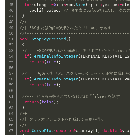
for
(
ulong i
=
0
;
 i
<
vec
.
Size
(
)
;
 i
++
,
value
+=
step
)
    vec
[
i
]
=
value
;
// 各要素にvalueを代入し、次のステ
}
//+--------------------------------------------
//| ESCまたはPgDnが押されたら「true」を返す            
//+--------------------------------------------
bool
StopKeyPressed
(
)
{
//--- ESCが押されたか確認し、押されていたら「true」を
if
(
TerminalInfoInteger
(
TERMINAL_KEYSTATE_ESCA
return
(
true
)
;
//--- PgDnが押され、スクリーンショットが正常に撮れた場
if
(
TerminalInfoInteger
(
TERMINAL_KEYSTATE_PAGE
return
(
true
)
;
//--- どちらも押されていなければ「false」を返す
return
(
false
)
;
}
//+--------------------------------------------
//| グラフオブジェクトを作成して曲線を描く               
//+--------------------------------------------
void
CurvePlot
(
double
&
x_array
[
]
,
double
&
y_arr