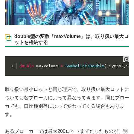
double型の変数「maxVolume」は、取り扱い最大ロ
ットを格納する
double
 maxVolume 
=
SymbolInfoDouble
(
_Symbol
,
SYM
取り扱い最小ロットと同じ理屈で、取り扱い最大ロットに
ついても各ブローカによって異なってきます。同じブロー
カでも、口座種別等によって変わってくる場合もありま
す。
あるブローカーでは最大200ロットまでだったものが、別