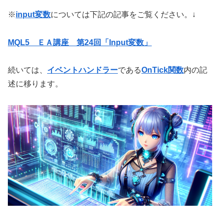
※
input変数
については下記の記事をご覧ください。↓
MQL5 ＥＡ講座 第24回「Input変数」
続いては、
イベントハンドラー
である
OnTick関数
内の記
述に移ります。