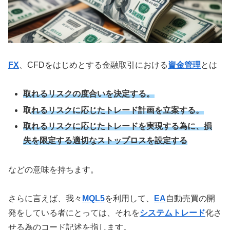
FX
、CFDをはじめとする金融取引における
資金管理
とは
取れるリスクの度合いを決定する。
取
れるリスクに応じたトレード計画を立案する。
取れるリスクに応じたトレードを実現する為に、損
失を限定する適切なストップロスを設定する
などの意味を持ちます。
さらに言えば、我々
MQL5
を利用して、
EA
自動売買の開
発をしている者にとっては、それを
システムトレード
化さ
せる為のコード記述を指します。