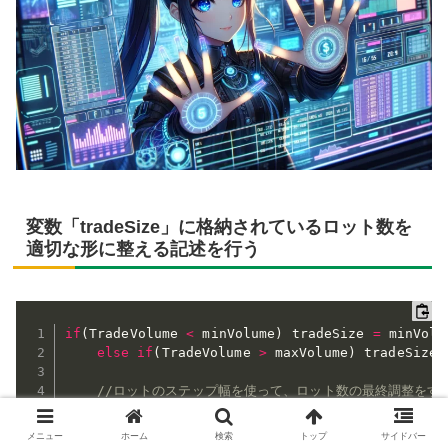
変数「tradeSize」に格納されているロット数を
適切な形に整える記述を行う
if
(
TradeVolume 
<
 minVolume
)
 tradeSize 
=
 minVolu
else
if
(
TradeVolume 
>
 maxVolume
)
 tradeSize 
//ロットのステップ幅を使って、ロット数の最終調整をす
else
 tradeSize 
=
MathRound
(
TradeVolume 
/
 st
メニュー
ホーム
検索
トップ
サイドバー