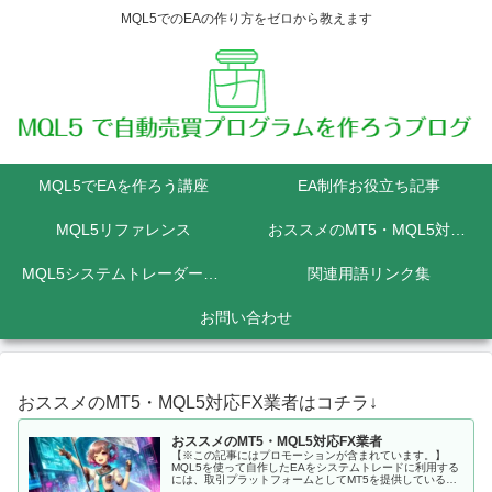
MQL5でのEAの作り方をゼロから教えます
MQL5でEAを作ろう講座
EA制作お役立ち記事
MQL5リファレンス
おススメのMT5・MQL5対応FX業者
MQL5システムトレーダーの為のPython講座
関連用語リンク集
お問い合わせ
おススメのMT5・MQL5対応FX業者はコチラ↓
おススメのMT5・MQL5対応FX業者
【※この記事にはプロモーションが含まれています。】
MQL5を使って自作したEAをシステムトレードに利用する
には、取引プラットフォームとしてMT5を提供しているFX
会社に口座を開設しなくてはいけません。 MQL5にて開発