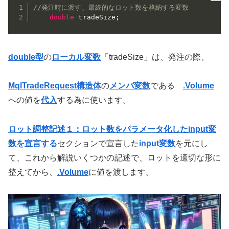
//発注時に渡す、最終的なロット数を格納する変数
double
 tradeSize
;
double型
の
ローカル変数
「tradeSize」は、発注の際、
MqlTradeRequest構造体
の
メンバ変数
である
.Volume
への値を
代入
する為に使います。
ロット調整記述１：ロット数をパラメータ化したinput変
数を宣言する
セクションで宣言した
input変数
を元にし
て、これから解説いくつかの記述で、ロットを適切な形に
整えてから、
.Volume
に値を渡します。