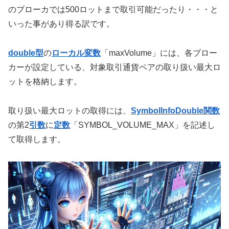
のブローカでは500ロットまで取引可能だったり・・・と
いった事があり得る訳です。
double型
の
ローカル変数
「maxVolume」には、各ブロー
カーが設定している、対象取引通貨ペアの取り扱い最大ロ
ットを格納します。
取り扱い最大ロットの取得には、
SymbolInfoDouble関数
の第2
引数
に
定数
「SYMBOL_VOLUME_MAX」を記述し
て取得します。