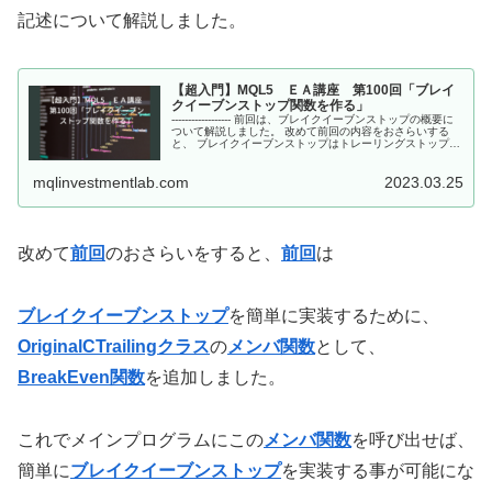
記述について解説しました。
【超入門】MQL5 ＥＡ講座 第100回「ブレイ
クイーブンストップ関数を作る」
------------------ 前回は、ブレイクイーブンストップの概要に
ついて解説しました。 改めて前回の内容をおさらいする
と、 ブレイクイーブンストップはトレーリングストップと
同様に、相場の変化に応じてストップロスを移動させる概
念で...
mqlinvestmentlab.com
2023.03.25
改めて
前回
のおさらいをすると、
前回
は
ブレイクイーブンストップ
を簡単に実装するために、
OriginalCTrailingクラス
の
メンバ関数
として、
BreakEven関数
を追加しました。
これでメインプログラムにこの
メンバ関数
を呼び出せば、
簡単に
ブレイクイーブンストップ
を実装する事が可能にな