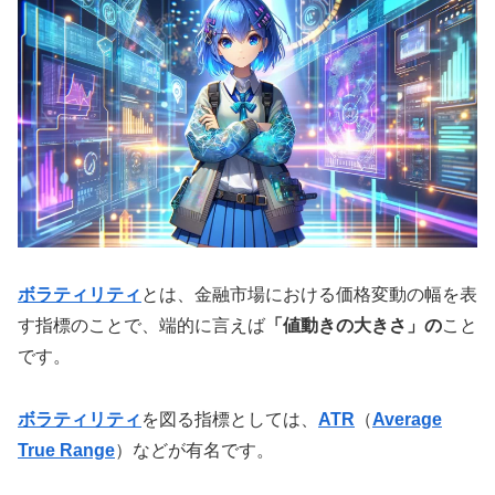
ボラティリティ
とは、金融市場における価格変動の幅を表
す指標のことで、端的に言えば
「値動きの大きさ」の
こと
です。
ボラティリティ
を図る指標としては、
ATR
（
Average
True Range
）などが有名です。