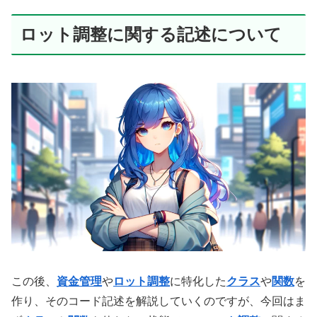
ロット調整に関する記述について
この後、
資金管理
や
ロット調整
に特化した
クラス
や
関数
を
作り、そのコード記述を解説していくのですが、今回はま