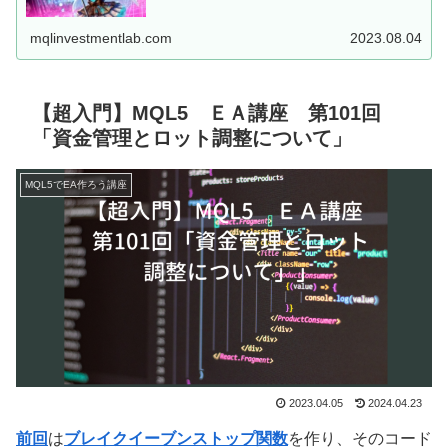
した、MT5用EAを...
mqlinvestmentlab.com
2023.08.04
【超入門】MQL5 ＥＡ講座 第101回
「資金管理とロット調整について」
MQL5でEA作ろう講座
2023.04.05
2024.04.23
前回
は
ブレイクイーブンストップ関数
を作り、そのコード