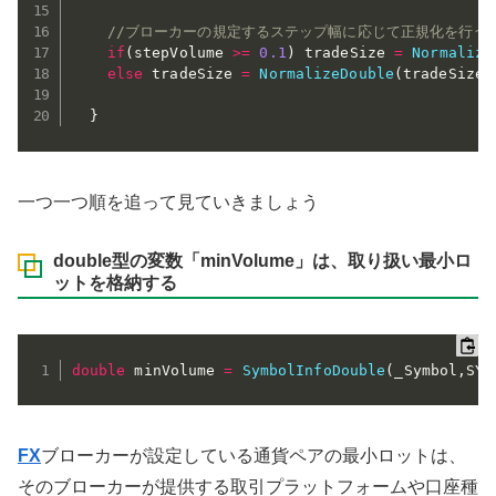
//ブローカーの規定するステップ幅に応じて正規化を行う
if
(
stepVolume 
>=
0.1
)
 tradeSize 
=
Normalize
else
 tradeSize 
=
NormalizeDouble
(
tradeSize
,
}
一つ一つ順を追って見ていきましょう
double型の変数「minVolume」は、取り扱い最小ロ
ットを格納する
double
 minVolume 
=
SymbolInfoDouble
(
_Symbol
,
SYM
FX
ブローカーが設定している通貨ペアの最小ロットは、
そのブローカーが提供する取引プラットフォームや口座種