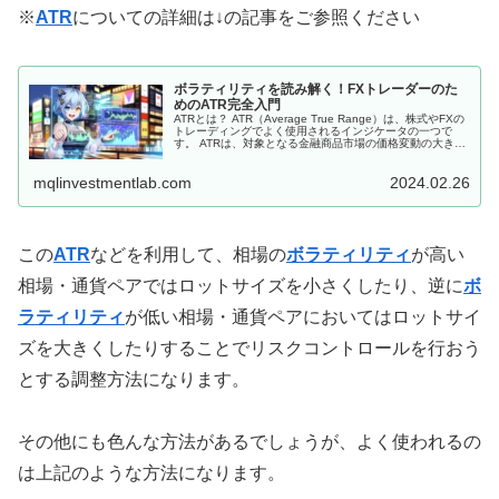
※
ATR
についての詳細は↓の記事をご参照ください
ボラティリティを読み解く！FXトレーダーのた
めのATR完全入門
ATRとは？ ATR（Average True Range）は、株式やFXの
トレーディングでよく使用されるインジケータの一つで
す。 ATRは、対象となる金融商品市場の価格変動の大きさ
（=ボラティリティ）を測る方法です。 具体的には、過去
の一...
mqlinvestmentlab.com
2024.02.26
この
ATR
などを利用して、相場の
ボラティリティ
が高い
相場・通貨ペアではロットサイズを小さくしたり、逆に
ボ
ラティリティ
が低い相場・通貨ペアにおいてはロットサイ
ズを大きくしたりすることでリスクコントロールを行おう
とする調整方法になります。
その他にも色んな方法があるでしょうが、よく使われるの
は上記のような方法になります。