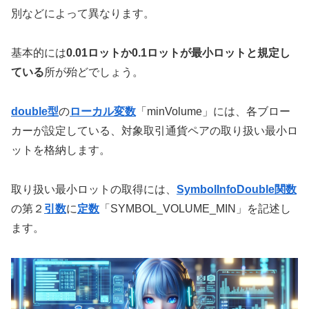
別などによって異なります。
基本的には
0.01ロットか0.1ロットが最小ロットと規定し
ている
所が殆どでしょう。
double型
の
ローカル変数
「minVolume」には、各ブロー
カーが設定している、対象取引通貨ペアの取り扱い最小ロ
ットを格納します。
取り扱い最小ロットの取得には、
SymbolInfoDouble関数
の第２
引数
に
定数
「SYMBOL_VOLUME_MIN」を記述し
ます。