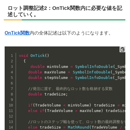
ロット調整記述2：OnTick関数内に必要な値を記
述していく。
OnTick関数
内の全体記述は以下のようになります。
void
OnTick
(
)
{
double
 minVolume 
=
SymbolInfoDouble
(
_Symbo
double
 maxVolume 
=
SymbolInfoDouble
(
_Symbol
double
 stepVolume 
=
SymbolInfoDouble
(
_Symbo
//発注に渡す、最終的なロット数を格納する変数
double
 tradeSize
;
if
(
TradeVolume 
<
 minVolume
)
 tradeSize 
=
 min
else
if
(
TradeVolume 
>
 maxVolume
)
 tradeSize 
//ロットのステップ幅を使って、ロット数の最終調整をす
else
 tradeSize 
=
MathRound
(
TradeVolume 
/
 st