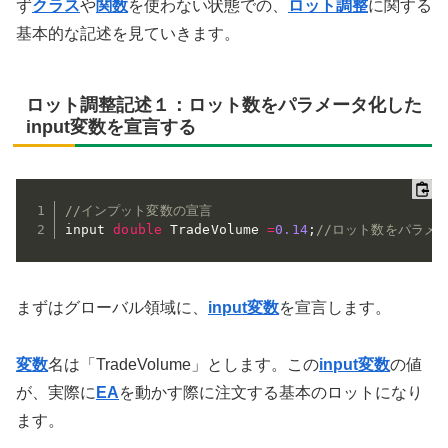
ず
クラス
や
関数
を使わない状態での、
ロット調整
に関する
基本的な記述を見ていきます。
ロット調整記述１：ロット数をパラメータ化した
input変数を宣言する
//インプット変数の宣言
input 
double
 TradeVolume 
=
0.14
;
//ロット数をパラメ
まずはグローバル領域に、
input変数
を宣言します。
変数
名は「TradeVolume」とします。この
input変数
の値
が、実際に
EA
を動かす際に注文する基本のロットになり
ます。