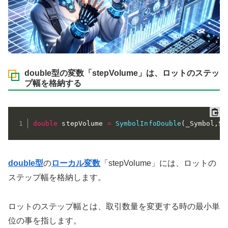
double型の変数「stepVolume」は、ロットのステッ
プ幅を格納する
double
 stepVolume 
=
SymbolInfoDouble
(
_Symbol
,
SY
double型
の
ローカル変数
「stepVolume」には、ロットの
ステップ幅を格納します。
ロットのステップ幅とは、取引数量を変更する時の最小単
位の事を指します。