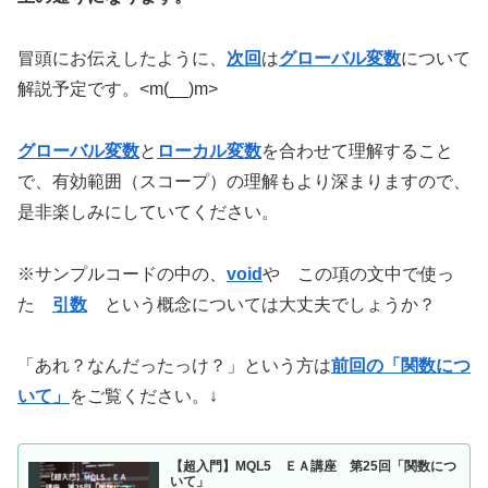
冒頭にお伝えしたように、
次回
は
グローバル変数
について
解説予定です。<m(__)m>
グローバル変数
と
ローカル変数
を合わせて理解すること
で、有効範囲（スコープ）の理解もより深まりますので、
是非楽しみにしていてください。
※サンプルコードの中の、
void
や この項の文中で使っ
た
引数
という概念については大丈夫でしょうか？
「あれ？なんだったっけ？」という方は
前回の「関数につ
いて」
をご覧ください。↓
【超入門】MQL5 ＥＡ講座 第25回「関数につ
いて」