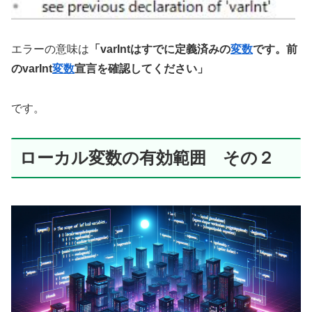
エラーの意味は
「varIntはすでに定義済みの
変数
です。前
のvarInt
変数
宣言を確認してください」
です。
ローカル変数の有効範囲 その２