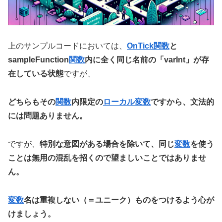
上のサンプルコードにおいては、
OnTick関数
と
sampleFunction
関数
内に全く同じ名前の「varInt」が存
在している状態
ですが、
どちらもその
関数
内限定の
ローカル変数
ですから、文法的
には問題ありません。
ですが、
特別な意図がある場合を除いて、同じ
変数
を使う
ことは無用の混乱を招くので望ましいことではありませ
ん。
変数
名は重複しない（＝ユニーク）ものをつけるよう心が
けましょう。