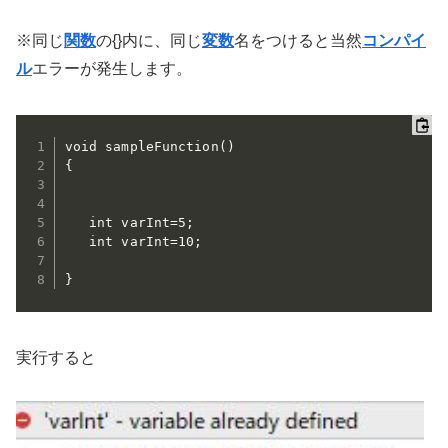
※同じ
関数
の{}内に、同じ
変数
名をつけると当然
コンパイ
ル
エラーが発生します。
void sampleFunction()

{

   int varInt=5;

   int varInt=10;

}
実行すると