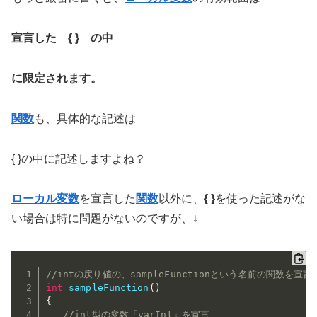
宣言した { } の中
に限定されます
。
関数
も、具体的な記述は
{ }の中に記述しますよね？
ローカル変数
を宣言した
関数
以外に、
{ }
を使った記述がな
い場合は特に問題がないのですが、↓
//intの戻り値の、sampleFunctionという名前の関数を宣言
int
sampleFunction
(
)
{
//int型の変数「varInt」を宣言