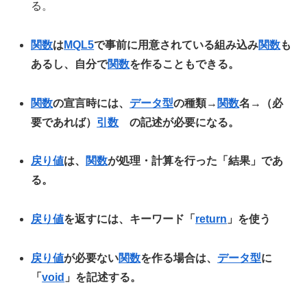
る。
関数
は
MQL5
で事前に用意されている組み込み
関数
も
あるし、自分で
関数
を作ることもできる。
関数
の宣言時には、
データ型
の種類→
関数
名→（必
要であれば）
引数
の記述が必要になる。
戻り値
は、
関数
が処理・計算を行った「結果」であ
る。
戻り値
を返すには、キーワード「
return
」を使う
戻り値
が必要ない
関数
を作る場合は、
データ型
に
「
void
」を記述する。