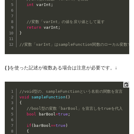
int
 varInt
;
//変数「varInt」の値を戻り値として返す
return
 varInt
;
}
//変数「varInt」はsampleFunction関数のローカル変数で
{ }
を使った記述が複数ある場合は注意が必要です。↓
//void型の、sampleFunctionという名前の関数を宣言
void
sampleFunction
(
)
{
//bool型の変数「barBool」を宣言しをtrueを代入
bool
 barBool
=
true
;
if
(
barBool
==
true
)
{