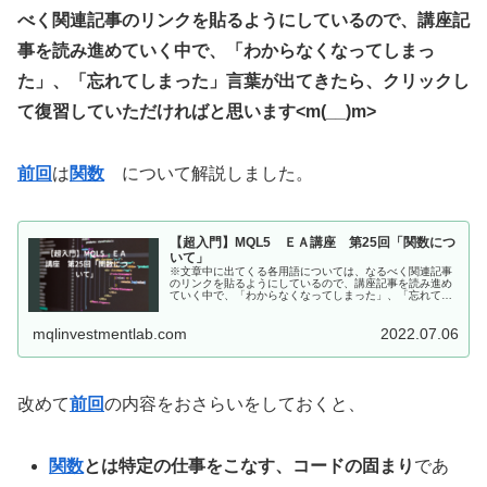
べく関連記事のリンクを貼るようにしているので、講座記
事を読み進めていく中で、「わからなくなってしまっ
た」、「忘れてしまった」言葉が出てきたら、クリックし
て復習していただければと思います<m(__)m>
前回
は
関数
について解説しました。
【超入門】MQL5 ＥＡ講座 第25回「関数につ
いて」
※文章中に出てくる各用語については、なるべく関連記事
のリンクを貼るようにしているので、講座記事を読み進め
ていく中で、「わからなくなってしまった」、「忘れてし
まった」言葉が出てきたら、クリックして復習していただ
ければと思います<m(__)m>...
mqlinvestmentlab.com
2022.07.06
改めて
前回
の内容をおさらいをしておくと、
関数
とは特定の仕事をこなす、コードの固まり
であ