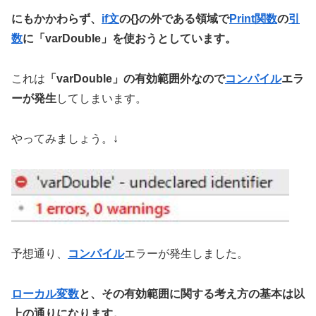
にもかかわらず、
if文
の{}の外である領域で
Print関数
の
引
数
に「varDouble」を使おうとしています。
これは
「varDouble」の有効範囲外なので
コンパイル
エラ
ーが発生
してしまいます。
やってみましょう。↓
予想通り、
コンパイル
エラーが発生しました。
ローカル変数
と、その有効範囲に関する考え方の基本は以
上の通りになります。