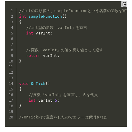
//intの戻り値の、sampleFunctionという名前の関数を宣言
int
sampleFunction
(
)
{
//int型の変数「varInt」を宣言
int
 varInt
;
//変数「varInt」の値を戻り値として返す
return
 varInt
;
}
void
OnTick
(
)
{
//変数「varInt」を宣言し、５を代入  
int
 varInt
=
5
;
}
//OnTick内で宣言をしたのでエラーは解消された