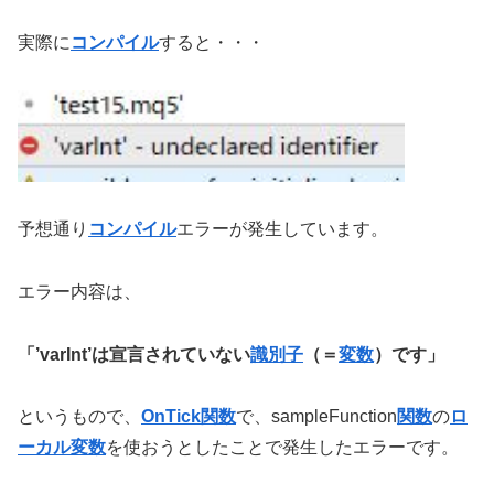
実際に
コンパイル
すると・・・
予想通り
コンパイル
エラーが発生しています。
エラー内容は、
「’varInt’は宣言されていない
識別子
（＝
変数
）です」
というもので、
OnTick関数
で、sampleFunction
関数
の
ロ
ーカル変数
を使おうとしたことで発生したエラーです。