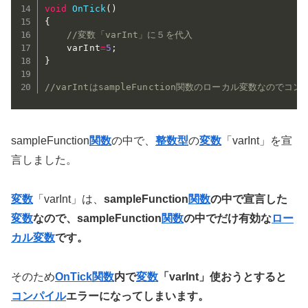
void
OnTick
(
)
{
//変数「varInt」に５を代入  
    varInt
=
5
;
}
//varIntはsampleFunction関数のローカル変数なので
sampleFunction
関数
の中で、
整数型
の
変数
「varInt」を宣
言しました。
変数
「varInt」は、
sampleFunction
関数
の中で宣言した
変数
なので、sampleFunction
関数
の中でだけ有効な
ロー
カル変数
です。
そのため
OnTick関数
内で
変数
「varInt」使おうとすると
コンパイル
エラーになってしまいます。