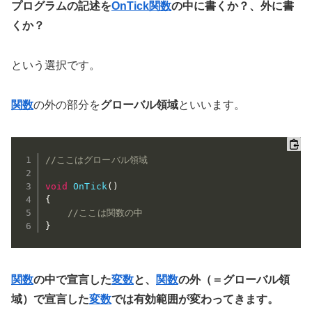
プログラムの記述を
OnTick関数
の中に書くか？、外に書
くか？
という選択です。
関数
の外の部分を
グローバル領域
といいます。
//ここはグローバル領域
void
OnTick
(
)
{
//ここは関数の中
}
関数
の中で宣言した
変数
と、
関数
の外（＝グローバル領
域）で宣言した
変数
では有効範囲が変わってきます。