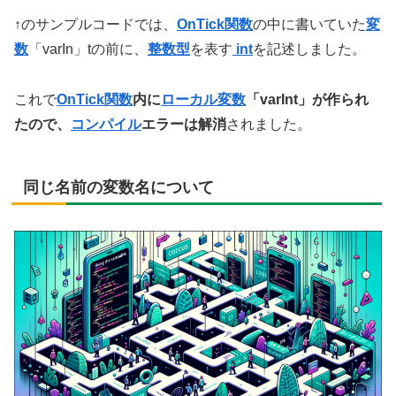
↑のサンプルコードでは、
OnTick関数
の中に書いていた
変
数
「varIn」tの前に、
整数型
を表す
int
を記述しました。
これで
OnTick関数
内に
ローカル変数
「varInt」が作られ
たので、
コンパイル
エラーは解消
されました。
同じ名前の変数名について