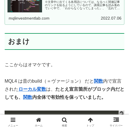
※文章中に出てくる各用語については、なるべく関連記事
のリンクを貼るようにしているので、講座記事を読み進め
ていく中で、「わからなくなってしまった」、「忘れてし
まった」言葉が出てきたら、クリックして復習していただ
ければと思います<m(__)m>...
mqlinvestmentlab.com
2022.07.06
おまけ
ここからはオマケです。
MQL4 は昔のbuild（＝ヴァージョン） だと
関数
内で宣言
された
ローカル変数
は、
たとえ宣言箇所がブロック内だと
しても、
関数
内全体で有効性を保っていました。
/
void
void
sampleFunction
(
)
メニュー
ホーム
検索
トップ
サイドバー