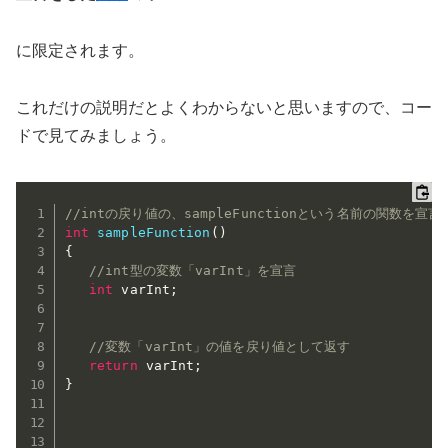
に限定されます。
これだけの説明だとよくわからないと思いますので、コー
ドで見てみましょう。
//intの戻り値の、sampleFunctionという名前の関数を宣言
int
sampleFunction
(
)
{
//int型の変数「varInt」を宣言
int
 varInt
;
//変数「varInt」の値を戻り値として返す
return
 varInt
;
}