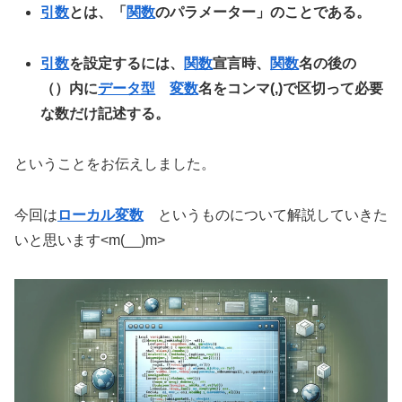
引数
とは、「
関数
のパラメーター」のことである。
引数
を設定するには、
関数
宣言時、
関数
名の後の
（）内に
データ型
変数
名をコンマ(,)で区切って必要
な数だけ記述する。
ということをお伝えしました。
今回は
ローカル変数
というものについて解説していきた
いと思います<m(__)m>