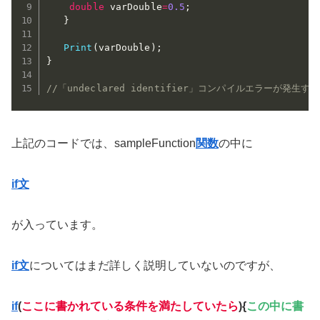
double
 varDouble
=
0.5
;
}
Print
(
varDouble
)
;
}
//「undeclared identifier」コンパイルエラーが発生する
上記のコードでは、sampleFunction
関数
の中に
if文
が入っています。
if文
についてはまだ詳しく説明していないのですが、
if
(
ここに書かれている条件を満たしていたら
){
この中に書