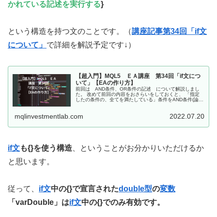
かれている記述を実行する
}
という構造を持つ文のことです。（
講座記事第34回「if文
について」
で詳細を解説予定です↓）
【超入門】MQL5 ＥＡ講座 第34回「if文につ
いて」【EAの作り方】
前回は AND条件、OR条件の記述 について解説しまし
た。 改めて前回の内容をおさらいをしておくと、 「指定
したの条件の、全てを満たしている」条件をAND条件(論理
積)という。 AND条件を表すには &（アンパサンド）を2
つ続けて書く。 「...
mqlinvestmentlab.com
2022.07.20
if文
も{}を使う構造
、ということがお分かりいただけるか
と思います。
従って、
if文
中の{}で宣言された
double型
の
変数
「varDouble」は
if文
中の{}でのみ有効です。