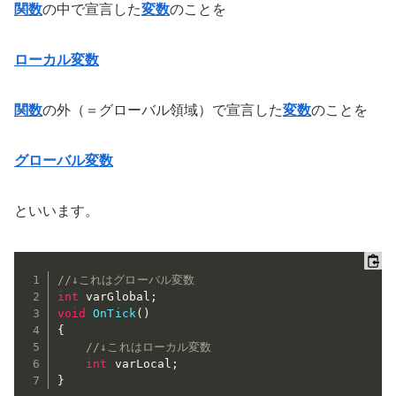
関数
の中で宣言した
変数
のことを
ローカル変数
関数
の外（＝グローバル領域）で宣言した
変数
のことを
グローバル変数
といいます。
//↓これはグローバル変数
int
 varGlobal
;
void
OnTick
(
)
{
//↓これはローカル変数
int
 varLocal
;
}