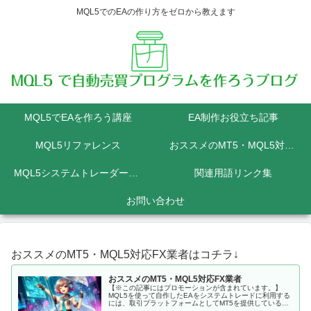
MQL5でのEAの作り方をゼロから教えます
MQL5でEAを作ろう講座
EA制作お役立ち記事
MQL5リファレンス
おススメのMT5・MQL5対応FX業者
MQL5システムトレーダーの為のPython講座
関連用語リンク集
お問い合わせ
おススメのMT5・MQL5対応FX業者はコチラ↓
おススメのMT5・MQL5対応FX業者
【※この記事にはプロモーションが含まれています。】
MQL5を使って自作したEAをシステムトレードに利用する
には、取引プラットフォームとしてMT5を提供しているFX
会社に口座を開設しなくてはいけません。 MQL5にて開発