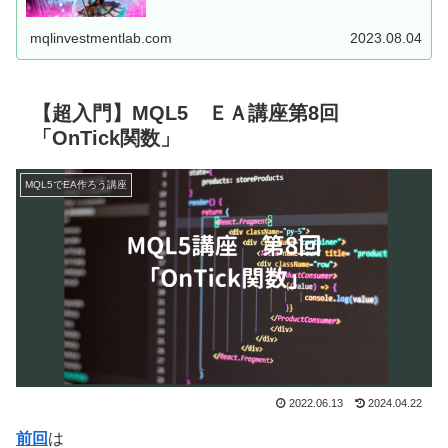
した、MT5用EAを...
mqlinvestmentlab.com
2023.08.04
【超入門】MQL5 ＥＡ講座第8回
「OnTick関数」
MQL5でEA作ろう講座
2022.06.13
2024.04.22
前回
は