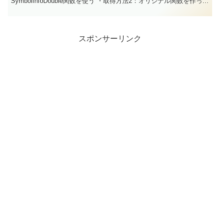
SymbolInfoDouble関数を使う ・取得方法2：オリジナル関数を作って
取得する ・取得方法3：Symbo...
スポンサーリンク