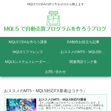
MQL5でのEAの作り方をゼロから教えます
MQL5でEAを作ろう講座
EA制作お役立ち記事
MQL5リファレンス
おススメのMT5・MQL5対応FX業者
MQL5システムトレーダーの為のPython講座
関連用語リンク集
お問い合わせ
おススメのMT5・MQL5対応FX業者はコチラ↓
おススメのMT5・MQL5対応FX業者
【※この記事にはプロモーションが含まれています。】
MQL5を使って自作したEAをシステムトレードに利用する
には、取引プラットフォームとしてMT5を提供しているFX
会社に口座を開設しなくてはいけません。 MQL5にて開発