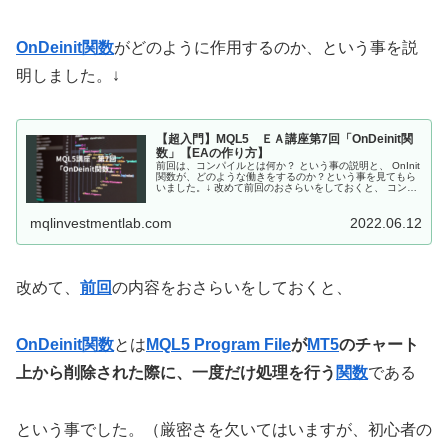
OnDeinit関数
がどのように作用するのか、という事を説
明しました。↓
【超入門】MQL5 ＥＡ講座第7回「OnDeinit関
数」【EAの作り方】
前回は、コンパイルとは何か？ という事の説明と、 OnInit
関数が、どのような働きをするのか？という事を見てもら
いました。↓ 改めて前回のおさらいをしておくと、 コンパ
イルとは 記述した内容を機械が理解できる言葉（＝機械
語）に変換する作業...
mqlinvestmentlab.com
2022.06.12
改めて、
前回
の内容をおさらいをしておくと、
OnDeinit関数
とは
MQL5
Program File
が
MT5
のチャート
上から削除された際に、一度だけ処理を行う
関数
である
という事でした。（厳密さを欠いてはいますが、初心者の