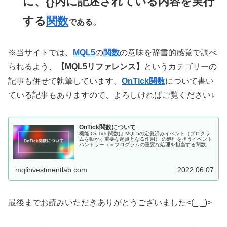
に、{}内に記述されている内容を実行
する
関数
である。
※当サイトでは、
MQL5
の
関数
の意味を辞書的感覚で調べ
られるよう、
【MQL5リファレンス】
というカテゴリーの
記事も併せて執筆しています。
OnTick関数
について書い
ている記事もありますので、よろしければご覧ください↓
OnTick関数について
機能 OnTick 関数は MQL5の定義済みイベント（プログラ
ムを動かす重要な起点となる作用） の処理を担うイベント
ハンドラー（＝プログラムの重要な処理を担当する関数）
の一つで、 エキスパートアドバイザーの作成時にのみ利用
します。 （＝カ...
mqlinvestmentlab.com
2022.06.07
最後までお読みいただきありがとうございました<(_ _)>