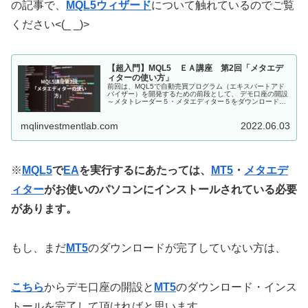
の記事で、
MQL5ウィザード
について触れているのでご覧
ください<(_ _)>
【超入門】MQL5 ＥＡ講座 第2回「メタエデ
ィターの使い方」
前回は、MQL5で自動売買プログラム（エキスパートアド
バイザー）を開発するための前段として、 デモ口座の開設
～メタトレーダー５・メタエディター５をダウンロードし
インストールする 所までを説明しました。↓ 今回は実際に
MQL5を使って開発をし...
mqlinvestmentlab.com
2022.06.03
※
MQL5
で
EA
を実行するにあたっては、
MT5
・
メタエデ
ィター
がお使いのパソコンにインストールされている必要
があります。
もし、まだ
MT5
のダウンロードが完了していない方は、
こちら
からデモ口座の開設と
MT5
のダウンロード・インス
トールを完了して頂ければと思います。