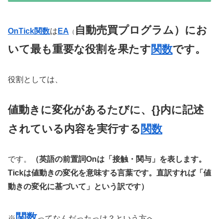
自動売買プログラム）にお
OnTick関数
は
EA
（
いて最も重要な役割を果たす
関数
です。
役割としては、
値動きに変化があるたびに、{}内に記述
されている内容を実行する
関数
です。
（英語の前置詞Onは「接触・関与」を表します。
Tickは値動きの変化を意味する言葉です。直訳すれば「値
動きの変化に基づいて」という訳です）
関数
※
ってなんだったっけ？という方へ。