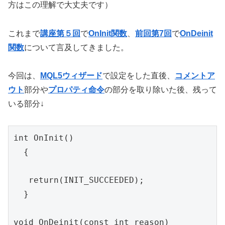
方はこの理解で大丈夫です）
これまで
講座第５回
で
OnInit関数
、
前回第7回
で
OnDeinit
関数
について言及してきました。
今回は、
MQL5ウィザード
で設定をした直後、
コメントア
ウト
部分や
プロパティ命令
の部分を取り除いた後、残って
いる部分↓
int OnInit()

  {

   return(INIT_SUCCEEDED);

  }

void OnDeinit(const int reason)
