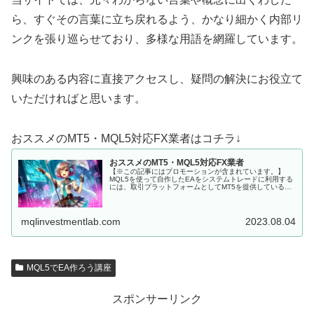
ら、すぐその言葉に立ち戻れるよう、かなり細かく内部リ
ンクを張り巡らせており、多様な用語を網羅しています。
興味のある内容に直接アクセスし、疑問の解決にお役立て
いただければと思います。
おススメのMT5・MQL5対応FX業者はコチラ↓
おススメのMT5・MQL5対応FX業者
【※この記事にはプロモーションが含まれています。】
MQL5を使って自作したEAをシステムトレードに利用する
には、取引プラットフォームとしてMT5を提供しているFX
会社に口座を開設しなくてはいけません。 MQL5にて開発
した、MT5用EAを...
mqlinvestmentlab.com
2023.08.04
MQL5でEA作ろう講座
スポンサーリンク