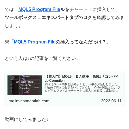
では、
MQL5
Program File
ルをチャート上に挿入して、
ツールボックス→エキスパートタブ
のログを確認してみま
しょう。
※「
MQL5
Program File
の挿入ってなんだっけ？」
という人は↓の記事をご覧ください。
【超入門】MQL5 ＥＡ講座 第6回「コンパイ
ル Compile」
前回はOnInit関数とは何か？ という事をお話ししました。
↓ 改めて前回のおさらいしておくと、 OnInit関数とは、 プ
ログラムファイルをチャートに挿入した直後に1回だけ、
指定した処理をする関数、という説明をしました。 そし
て、そもそも...
mqlinvestmentlab.com
2022.06.11
動画にしてみました↓