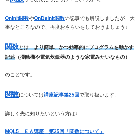
OnInit関数
や
OnDeinit関数
の記事でも解説しましたが、大
事なところなので、再度おさらいをしておきましょう↓
関数
とは、
より簡単、かつ効率的にプログラムを動かす
記述
（掃除機や電気炊飯器のような家電みたいなもの）
のことです。
関数
については
講座記事第25回
で取り扱います。
詳しく先に知りたいという方は↓
MQL5 ＥＡ講座 第25回「関数について」