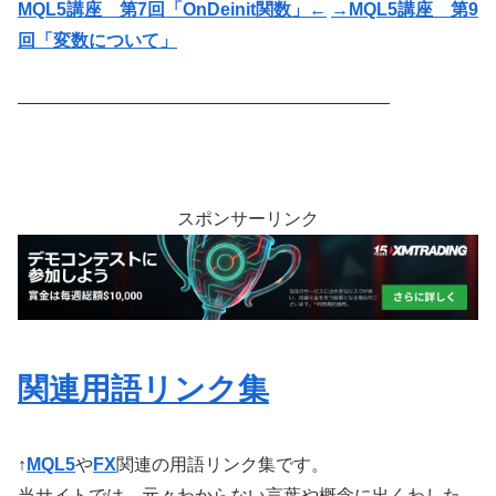
MQL5講座 第7回「OnDeinit関数」
←
→MQL5講座 第9
回「変数について」
—————————————————————
スポンサーリンク
関連用語リンク集
↑
MQL5
や
FX
関連の用語リンク集です。
当サイトでは、元々わからない言葉や概念に出くわした