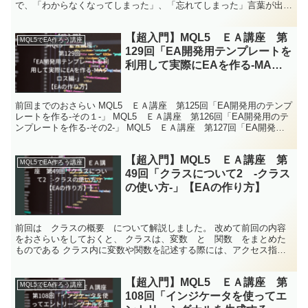
で、「わからなくなってしまった」、「忘れてしまった」言葉が出て
きたら、クリックして復習していただければと思います<m...
【超入門】MQL5 ＥＡ講座 第
MQL5でEA作ろう講座
129回「EA開発用テンプレートを
利用して実際にEAを作る-MAク
ロス編-」【EAの作り方】
前回までのおさらい MQL5 ＥＡ講座 第125回「EA開発用のテンプ
レートを作る-その１-」 MQL5 ＥＡ講座 第126回「EA開発用のテ
ンプレートを作る-その2-」 MQL5 ＥＡ講座 第127回「EA開発用
のテンプレートを作る-その...
【超入門】MQL5 ＥＡ講座 第
MQL5でEA作ろう講座
49回「クラスについて2 -クラス
の使い方-」【EAの作り方】
前回は クラスの概要 について解説しました。 改めて前回の内容
をおさらいをしておくと、 クラスは、変数 と 関数 をまとめた
ものである クラス内に変数や関数を記述する際には、アクセス指定
子によって、アクセスレベルを分類する。 アクセスレベル...
【超入門】MQL5 ＥＡ講座 第
MQL5でEA作ろう講座
108回「インジケータを使ってエ