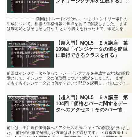
ントリーシグナルを生成する」
【ＥＡの作り方】
----------------------- 前回はトレードシグナル、つまりエントリー条件の
生成について、相場の価格情報に焦点をあてて解説しました。 まず
は確定足とはそもそも何か？ という説明を行った上で、確定足をエ
ントリー条件に加味する...
【超入門】MQL5 ＥＡ講座 第
MQL5でEA作ろう講座
109回「インジケータの値を簡単
に取得できるクラスを作る」
前回はインジケータを使ってトレードシグナルを生成する方法の前段
階として、インジケータの値取得について解説をしました。 まず、
そもそもインジケータとは何か？という部分を説明し、その上でイン
ジケータにはシングルバッファインジケータとマルチバッフ...
【超入門】MQL5 ＥＡ講座 第
MQL5でEA作ろう講座
104回「価格とバーに関するデー
タへのアクセス：その2バー情
報」【ＥＡの作り方】
前回は、主に現在値情報へのアクセス方法についての解説を行いまし
た。 前回の記事で解説した方法は以下の通りです。 ・取得方法１：