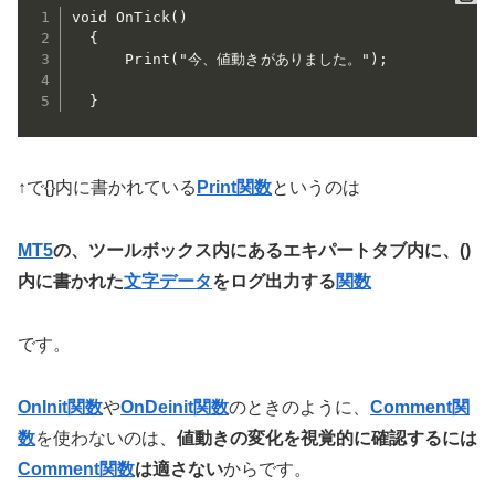
void OnTick()

  {

      Print("今、値動きがありました。");

  }
↑で{}内に書かれている
Print関数
というのは
MT5
の、ツールボックス内にあるエキパートタブ内に、()
内に書かれた
文字データ
をログ出力する
関数
です。
OnInit関数
や
OnDeinit関数
のときのように、
Comment関
数
を使わないのは、
値動きの変化を視覚的に確認するには
Comment関数
は適さない
からです。