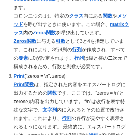
ます。
コロン二つの::は、特定の
クラス
内にある
関数
や
メソ
ッド
を呼び出すときに使います。この場合、
matrix
ク
ラス
内の
Zeros関数
を呼び出しています。
Zeros関数
に与える
引数
として3と4を指定していま
す。これにより、3行4列の
行列
が作成され、すべて
の
要素
に0が設定されます。
行列
は縦と横の二次元で
構成されるため、行数と列数が必要です。
Print
(“zeros = \n”, zeros);
Print関数
は、指定された内容をエキスパートログに
出力するための
関数
です。ここでは、”zeros = \n”と
zerosの内容を出力しています。 “\n”は改行を表す特
殊な文字で、
文字列
内に入れるとその位置で改行さ
れます。これにより、
行列
の各行が見やすく表示さ
れるようになります。 最終的に、エキスパートログ