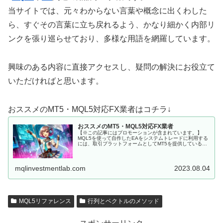
当サイトでは、元々わからない言葉や概念に出くわした
ら、すぐその言葉に立ち戻れるよう、かなり細かく内部リ
ンクを張り巡らせており、多様な用語を網羅しています。
興味のある内容に直接アクセスし、疑問の解決にお役立て
いただければと思います。
おススメのMT5・MQL5対応FX業者はコチラ↓
おススメのMT5・MQL5対応FX業者
【※この記事にはプロモーションが含まれています。】
MQL5を使って自作したEAをシステムトレードに利用する
には、取引プラットフォームとしてMT5を提供しているFX
会社に口座を開設しなくてはいけません。 MQL5にて開発
した、MT5用EAを...
mqlinvestmentlab.com
2023.08.04
MQL5リファレンス
行列とベクトルのメソッド