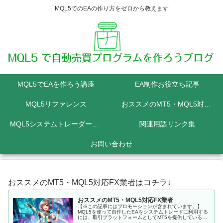
MQL5でのEAの作り方をゼロから教えます
MQL5でEAを作ろう講座
EA制作お役立ち記事
MQL5リファレンス
おススメのMT5・MQL5対応FX業者
MQL5システムトレーダーの為のPython講座
関連用語リンク集
お問い合わせ
おススメのMT5・MQL5対応FX業者はコチラ↓
おススメのMT5・MQL5対応FX業者
【※この記事にはプロモーションが含まれています。】
MQL5を使って自作したEAをシステムトレードに利用する
には、取引プラットフォームとしてMT5を提供しているFX
会社に口座を開設しなくてはいけません。 MQL5にて開発