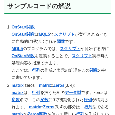
サンプルコードの解説
OnStart
関数
OnStart
関数
は
MQL5
で
スクリプト
が実行されるとき
に自動的に呼び出される
関数
です。
MQL5
のプログラムでは、
スクリプト
が開始する際に
OnStart
関数
を定義することで、
スクリプト
実行時の
処理内容を指定できます。
ここでは、
行列
の作成と表示の処理をこの
関数
の中
に書いています。
matrix
zeros =
matrix
::
Zeros
(3, 4);
matrix
は、
行列
を扱うための
データ型
です。zerosは
変数
名で、この
変数
に0で初期化された
行列
が格納さ
れます。
matrix
::
Zeros
(3, 4)の部分は、
行列
型である
matrix
の
Zeros関数
を使って新しい
行列
を作成してい