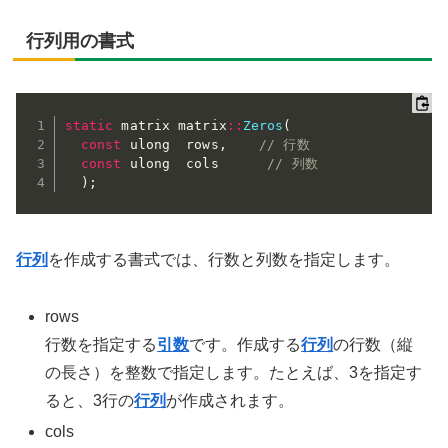
行列用の書式
static
 matrix matrix
::
Zeros
(
const
 ulong  rows
,
// 行数
const
 ulong  cols      
// 列数
)
;
行列
を作成する書式では、行数と列数を指定します。
rows
行数を指定する
引数
です。作成する
行列
の行数（縦
の長さ）を整数で指定します。たとえば、3を指定す
ると、3行の
行列
が作成されます。
cols