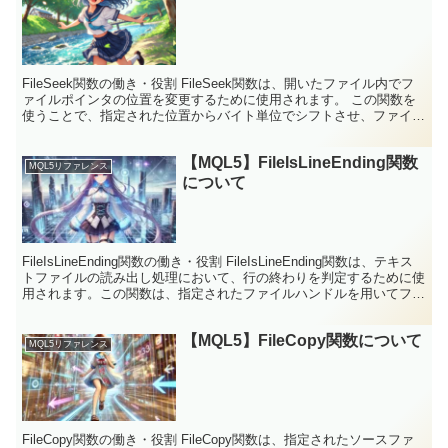
FileSeek関数の働き・役割 FileSeek関数は、開いたファイル内でフ
ァイルポインタの位置を変更するために使用されます。 この関数を
使うことで、指定された位置からバイト単位でシフトさせ、ファイル
内の特定の位置に移動することが可能です...
【MQL5】FileIsLineEnding関数
MQL5リファレンス
について
FileIsLineEnding関数の働き・役割 FileIsLineEnding関数は、テキス
トファイルの読み出し処理において、行の終わりを判定するために使
用されます。この関数は、指定されたファイルハンドルを用いてファ
イル内の現在の読み取...
【MQL5】FileCopy関数について
MQL5リファレンス
FileCopy関数の働き・役割 FileCopy関数は、指定されたソースファ