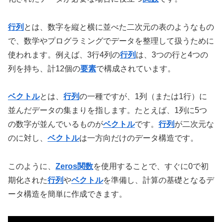
行列
とは、数字を縦と横に並べた二次元の表のようなもの
で、数学やプログラミングでデータを整理して扱うために
使われます。例えば、3行4列の
行列
は、3つの行と4つの
列を持ち、計12個の
要素
で構成されています。
ベクトル
とは、
行列
の一種ですが、1列（または1行）に
並んだデータの集まりを指します。たとえば、1列に5つ
の数字が並んでいるものが
ベクトル
です。
行列
が二次元な
のに対し、
ベクトル
は一方向だけのデータ構造です。
このように、
Zeros関数
を使用することで、すぐに0で初
期化された
行列
や
ベクトル
を準備し、計算の基礎となるデ
ータ構造を簡単に作成できます。