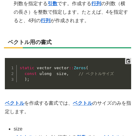
列数を指定する
引数
です。作成する
行列
の列数（横
の長さ）を整数で指定します。たとえば、4を指定す
ると、4列の
行列
が作成されます。
ベクトル用の書式
static
 vector vector
::
Zeros
(
const
 ulong  size
,
// ベクトルサイズ
)
;
ベクトル
を作成する書式では、
ベクトル
のサイズのみを指
定します。
size