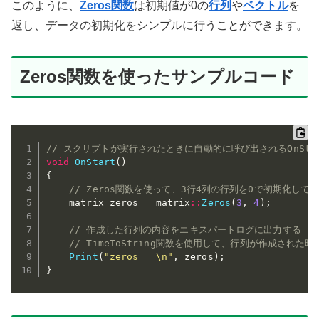
このように、
Zeros関数
は初期値が0の
行列
や
ベクトル
を
返し、データの初期化をシンプルに行うことができます。
Zeros関数を使ったサンプルコード
// スクリプトが実行されたときに自動的に呼び出されるOnSta
void
OnStart
(
)
{
// Zeros関数を使って、3行4列の行列を0で初期化して
    matrix zeros 
=
 matrix
::
Zeros
(
3
,
4
)
;
// 作成した行列の内容をエキスパートログに出力する
// TimeToString関数を使用して、行列が作成された
Print
(
"zeros = \n"
,
 zeros
)
;
}