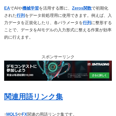
EA
でAIや
機械学習
を活用する際に、
Zeros関数
で初期化
された
行列
をデータ前処理用に使用できます。例えば、入
力データを正規化したり、各パラメータを
行列
に整形する
ことで、データをAIモデルの入力形式に整える作業が効率
的に行えます。
スポンサーリンク
関連用語リンク集
↑
MQL5
や
FX
関連の用語リンク集です。