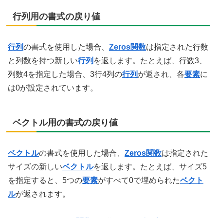
行列用の書式の戻り値
行列
の書式を使用した場合、
Zeros関数
は指定された行数
と列数を持つ新しい
行列
を返します。たとえば、行数3、
列数4を指定した場合、3行4列の
行列
が返され、各
要素
に
は0が設定されています。
ベクトル用の書式の戻り値
ベクトル
の書式を使用した場合、
Zeros関数
は指定された
サイズの新しい
ベクトル
を返します。たとえば、サイズ5
を指定すると、5つの
要素
がすべて0で埋められた
ベクト
ル
が返されます。