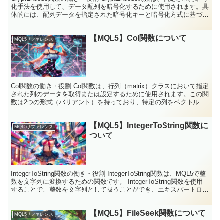
化手法を使用して、データ配列を暗号化するために使用されます。具
体的には、配列データを指定された暗号化キーと暗号化方式に基づい
て変換し、その結果を別の配列に格...
【MQL5】Col関数について
MQL5リファレンス
Col関数の働き・役割 Col関数は、行列（matrix）クラスにおいて指定
された列のデータを取得または設定するために使用されます。この関
数は2つの形式（バリアント）を持っており、特定の列をベクトルと
して返す形式と、指定されたベクトルを特定...
【MQL5】IntegerToString関数に
MQL5リファレンス
ついて
IntegerToString関数の働き・役割 IntegerToString関数は、MQL5で整
数を文字列に変換するための関数です。 IntegerToString関数を使用
することで、整数を文字列として扱うことができ、エキスパートログ
や...
【MQL5】FileSeek関数について
MQL5リファレンス