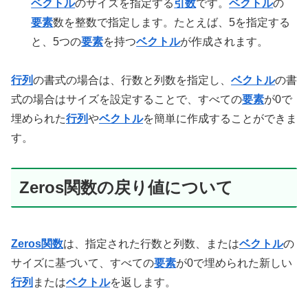
ベクトル
のサイズを指定する
引数
です。
ベクトル
の
要素
数を整数で指定します。たとえば、5を指定する
と、5つの
要素
を持つ
ベクトル
が作成されます。
行列
の書式の場合は、行数と列数を指定し、
ベクトル
の書
式の場合はサイズを設定することで、すべての
要素
が0で
埋められた
行列
や
ベクトル
を簡単に作成することができま
す。
Zeros関数の戻り値について
Zeros関数
は、指定された行数と列数、または
ベクトル
の
サイズに基づいて、すべての
要素
が0で埋められた新しい
行列
または
ベクトル
を返します。