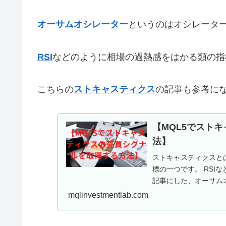
オーサムオシレーター
というのはオシレータ
RSI
などのように相場の過熱感をはかる類の指
こちらの
ストキャスティクス
の記事も参考に
【MQL5でスト
法】
ストキャスティクスと
標の一つです。 RSI
記事にした、オーサム
ーターは表示...
mqlinvestmentlab.com