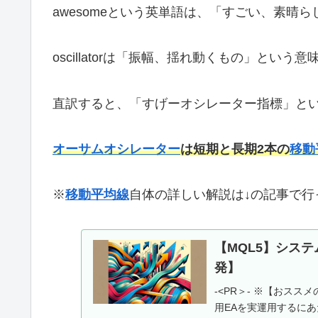
awesomeという英単語は、「すごい、素晴
oscillatorは「振幅、揺れ動くもの」という
直訳すると、「すげーオシレーター指標」と
オーサムオシレーター
は短期と長期2本の
移動
※
移動平均線
自体の詳しい解説は↓の記事で
【MQL5】シス
発】
-<PR＞- ※【おスス
用EAを実運用するにあ