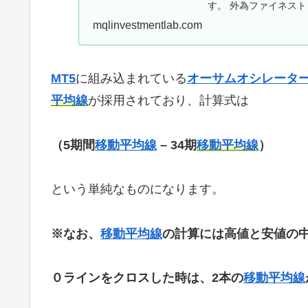
す。 外為ファイネスト 
mqlinvestmentlab.com
MT5
に組み込まれている
オーサムオシレータ
平均線
が採用されており、計算式は
（5期間
移動平均線
– 34期
移動平均線
）
という単純なものになります。
※なお、
移動平均線
の計算には高値と安値の中間
０ラインをクロスした時は、2本の
移動平均線