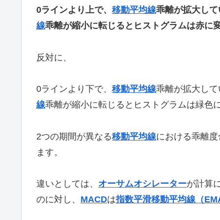
0ラインより上で、
移動平均線
乖離が拡大して
線
乖離が縮小に転じるとヒストグラムは赤に
反対に、
0ラインより下で、
移動平均線
乖離が拡大して
線
乖離が縮小に転じるとヒストグラムは緑色
2つの期間が異なる
移動平均線
における乖離度
ます。
違いとしては、
オーサムオシレーター
が計算
のに対し、
MACD
は
指数平滑移動平均線（EM