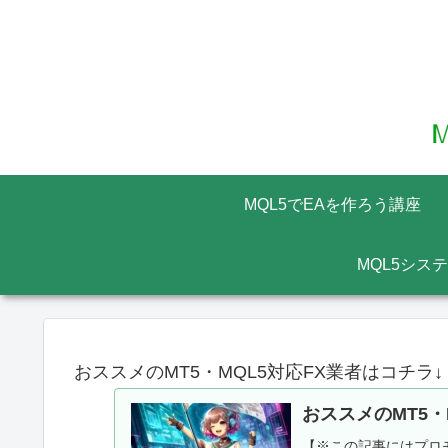
MQL5でEAを作ろう講座
MQL5シス
おススメのMT5・MQL5対応FX業者はコチラ↓
おススメのMT5・
【※この記事にはプロモ