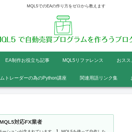
MQL5でのEAの作り方をゼロから教えます
EA制作お役立ち記事
MQL5リファレンス
おスス
テムトレーダーの為のPython講座
関連用語リンク集
MQL5対応FX業者
ーションが含まれています。】 MQL5を使って自作した