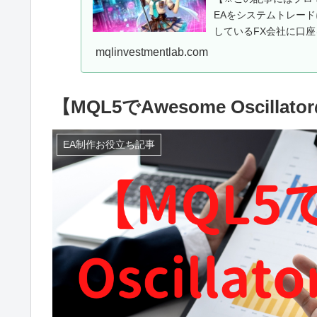
EAをシステムトレー
しているFX会社に口座
用EAを...
mqlinvestmentlab.com
【MQL5でAwesome Oscill
EA制作お役立ち記事