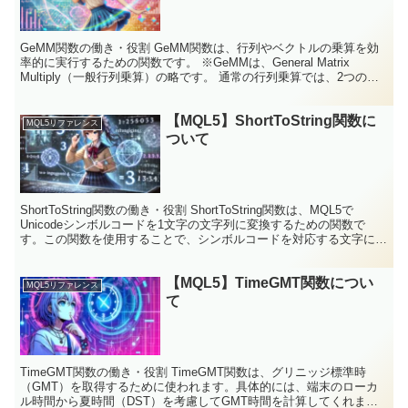
GeMM関数の働き・役割 GeMM関数は、行列やベクトルの乗算を効
率的に実行するための関数です。 ※GeMMは、General Matrix
Multiply（一般行列乗算）の略です。 通常の行列乗算では、2つの行
列を掛け算して新しい行列を...
【MQL5】ShortToString関数に
MQL5リファレンス
ついて
ShortToString関数の働き・役割 ShortToString関数は、MQL5で
Unicodeシンボルコードを1文字の文字列に変換するための関数で
す。この関数を使用することで、シンボルコードを対応する文字に変
換して扱うことができます...
【MQL5】TimeGMT関数につい
MQL5リファレンス
て
TimeGMT関数の働き・役割 TimeGMT関数は、グリニッジ標準時
（GMT）を取得するために使われます。具体的には、端末のローカ
ル時間から夏時間（DST）を考慮してGMT時間を計算してくれま