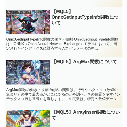
す。 これにより、市場がオープンしている時間や...
【MQL5】
MQL5リファレンス
OnnxGetInputTypeInfo関数につ
いて
OnnxGetInputTypeInfo関数の働き・役割 OnnxGetInputTypeInfo関数
は、ONNX（Open Neural Network Exchange）モデルにおいて、指
定されたインデックスに対応する入力パラメータの型...
【MQL5】ArgMax関数について
MQL5リファレンス
ArgMax関数の働き・役割 ArgMax関数は、行列やベクトル（数値の
集まり）の中で最大値がどこにあるのかを調べ、その位置を示すイン
デックス（通し番号）を返します。この関数は、特定の数値データか
ら効率的に最大値を見つけるために使用されます...
【MQL5】ArrayInsert関数につい
MQL5リファレンス
て