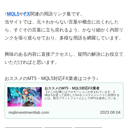
↑
MQL5
や
FX
関連の用語リンク集です。
当サイトでは、元々わからない言葉や概念に出くわした
ら、すぐその言葉に立ち戻れるよう、かなり細かく内部リ
ンクを張り巡らせており、多様な用語を網羅しています。
興味のある内容に直接アクセスし、疑問の解決にお役立て
いただければと思います。
おススメのMT5・MQL5対応FX業者はコチラ↓
おススメのMT5・MQL5対応FX業者
【※この記事にはプロモーションが含まれています。】
MQL5を使って自作したEAをシステムトレードに利用する
には、取引プラットフォームとしてMT5を提供しているFX
会社に口座を開設しなくてはいけません。 MQL5にて開発
した、MT5用EAを...
mqlinvestmentlab.com
2023.08.04