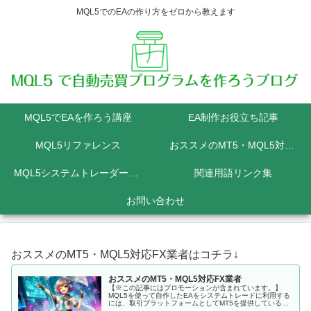
MQL5でのEAの作り方をゼロから教えます
MQL5でEAを作ろう講座
EA制作お役立ち記事
MQL5リファレンス
おススメのMT5・MQL5対応FX業者
MQL5システムトレーダーの為のPython講座
関連用語リンク集
お問い合わせ
おススメのMT5・MQL5対応FX業者はコチラ↓
おススメのMT5・MQL5対応FX業者
【※この記事にはプロモーションが含まれています。】
MQL5を使って自作したEAをシステムトレードに利用する
には、取引プラットフォームとしてMT5を提供しているFX
会社に口座を開設しなくてはいけません。 MQL5にて開発