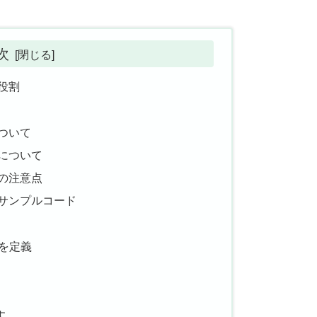
次
・役割
数について
り値について
う際の注意点
使ったサンプルコード
を定義
す