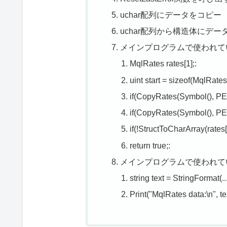
uchar配列にデータをコピー
uchar配列から構造体にデー
メインプログラムで使われているCo
MqlRates rates[1];:
uint start = sizeof(MqlRates
if(CopyRates(Symbol(), PE
if(CopyRates(Symbol(), PE
if(!StructToCharArray(rates[0
return true;:
メインプログラムで使われているM
string text = StringFormat(...
Print("MqlRates data:\n", tex