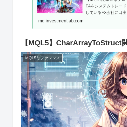
EAをシステムトレー
しているFX会社に口座
用EAを...
mqlinvestmentlab.com
【MQL5】CharArrayToStru
MQL5リファレンス