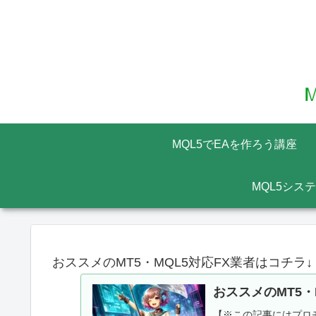
MQL5でEAを作ろう講座
MQL5シス
おススメのMT5・MQL5対応FX業者はコチラ↓
おススメのMT5・
【※この記事にはプロモ