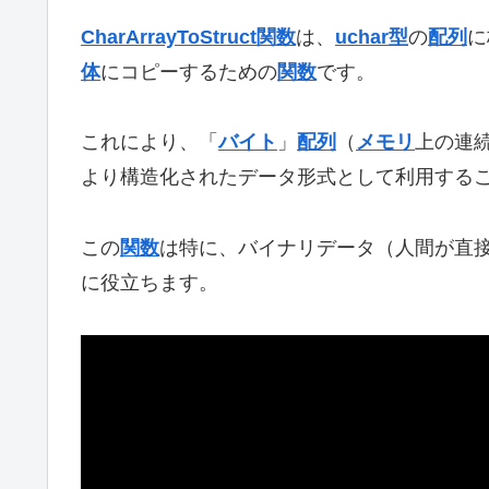
CharArrayToStruct関数
は、
uchar型
の
配列
に
体
にコピーするための
関数
です。
これにより、「
バイト
」
配列
（
メモリ
上の連
より構造化されたデータ形式として利用する
この
関数
は特に、バイナリデータ（人間が直
に役立ちます。