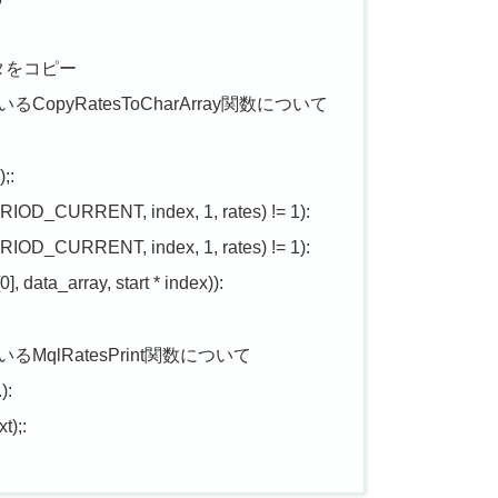
タをコピー
pyRatesToCharArray関数について
);:
RIOD_CURRENT, index, 1, rates) != 1):
RIOD_CURRENT, index, 1, rates) != 1):
], data_array, start * index)):
qlRatesPrint関数について
):
t);: