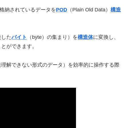
格納されているデータを
POD
（Plain Old Data）
構造
続した
バイト
（byte）の集まり）を
構造体
に変換し、
ことができます。
接理解できない形式のデータ）を効率的に操作する際