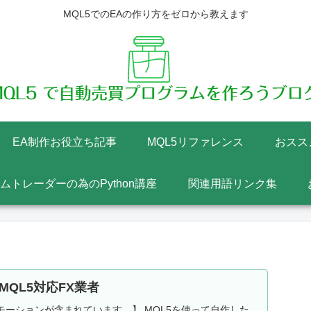
MQL5でのEAの作り方をゼロから教えます
EA制作お役立ち記事
MQL5リファレンス
おスス
テムトレーダーの為のPython講座
関連用語リンク集
MQL5対応FX業者
ーションが含まれています。】 MQL5を使って自作した