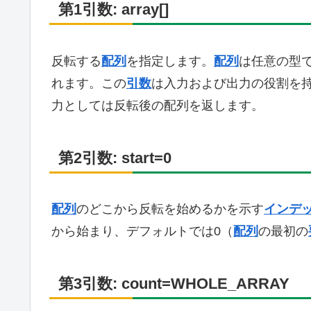
第1引数: array[]
反転する
配列
を指定します。
配列
は任意の型
れます。この
引数
は入力および出力の役割を
力としては反転後の配列を返します。
第2引数: start=0
配列
のどこから反転を始めるかを示す
インデ
から始まり、デフォルトでは0（
配列
の最初の
第3引数: count=WHOLE_ARRAY