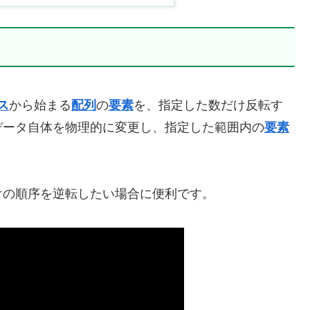
ス
から始まる
配列
の
要素
を、指定した数だけ反転す
データ自体を物理的に変更し、指定した範囲内の
要素
けの順序を逆転したい場合に便利です。