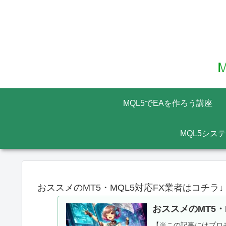
MQL5でEAを作ろう講座
MQL5シス
おススメのMT5・MQL5対応FX業者はコチラ↓
おススメのMT5・
【※この記事にはプロモ