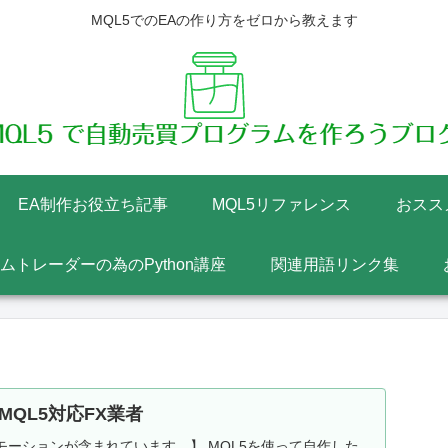
MQL5でのEAの作り方をゼロから教えます
EA制作お役立ち記事
MQL5リファレンス
おスス
テムトレーダーの為のPython講座
関連用語リンク集
MQL5対応FX業者
ーションが含まれています。】 MQL5を使って自作した