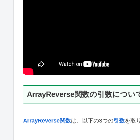
ArrayReverse関数の引数につい
ArrayReverse関数
は、以下の3つの
引数
を取