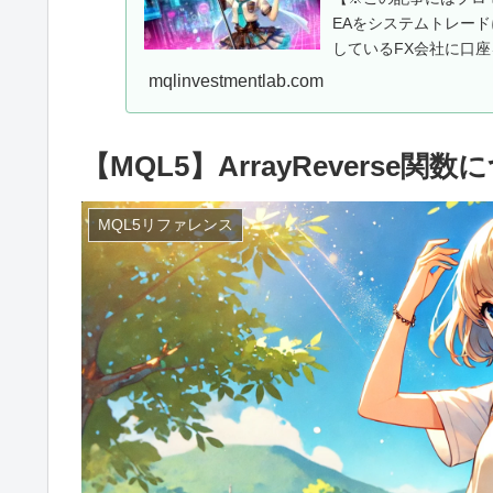
EAをシステムトレー
しているFX会社に口座
用EAを...
mqlinvestmentlab.com
【MQL5】ArrayReverse関
MQL5リファレンス