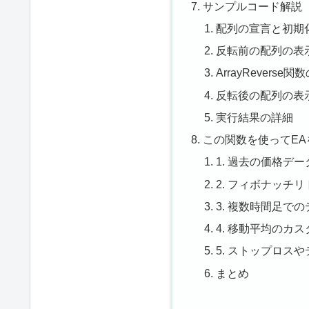
サンプルコード解説
配列の宣言と初期
反転前の配列の表
ArrayReverse
反転後の配列の表
実行結果の詳細
この関数を使ってE
1. 過去の価格デ
2. フィボナッチ
3. 複数時間足で
4. 移動平均のカ
5. ストップロス
まとめ