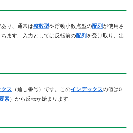
であり、通常は
整数型
や浮動小数点型の
配列
が使用さ
持ちます。入力としては反転前の
配列
を受け取り、出
ックス
（通し番号）です。この
インデックス
の値は0
要素
）から反転が始まります。