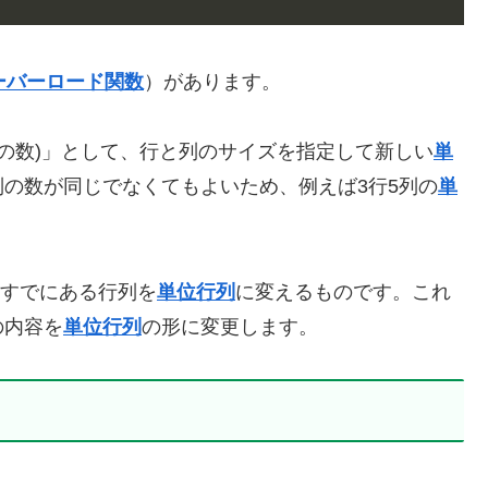
ーバーロード関数
）があります。
 列の数)」として、行と列のサイズを指定して新しい
単
の数が同じでなくてもよいため、例えば3行5列の
単
、すでにある行列を
単位行列
に変えるものです。これ
の内容を
単位行列
の形に変更します。