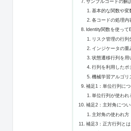
サンプルコードの解
基本的な関数や変
各コードの処理内
Identity関数を使
リスク管理の行列
インジケータの重
状態遷移行列を用
行列を利用したポ
機械学習アルゴリ
補足1：単位行列に
単位行列が使われ
補足2：主対角につ
主対角の使われ方
補足3：正方行列とは