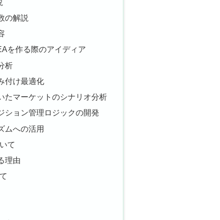
説
数の解説
容
ってEAを作る際のアイディア
分析
み付け最適化
いたマーケットのシナリオ分析
ジション管理ロジックの開発
ズムへの活用
ついて
る理由
いて