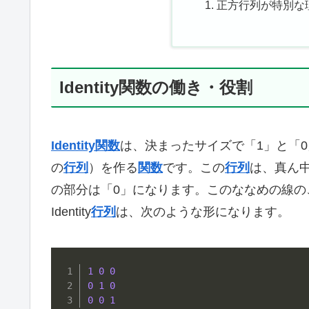
正方行列が特別な
Identity関数の働き・役割
Identity関数
は、決まったサイズで「1」と「
の
行列
）を作る
関数
です。この
行列
は、真ん
の部分は「0」になります。このななめの線の
Identity
行列
は、次のような形になります。
1
0
0
0
1
0
0
0
1