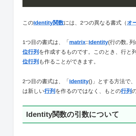
この
Identity関数
には、2つの異なる書式（
オ
1つ目の書式は、「
matrix
::
Identity
(行の数,
位行列
を作成するものです。このとき、行と列
位行列
も作ることができます。
2つ目の書式は、「
Identity
()」とする方法で
は新しい
行列
を作るのではなく、もとの
行列
Identity関数の引数について