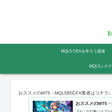
MQL5でEAを作ろう講座
MQL5シス
おススメのMT5・MQL5対応FX業者はコチラ↓
おススメのMT5・
【※この記事にはプロモ