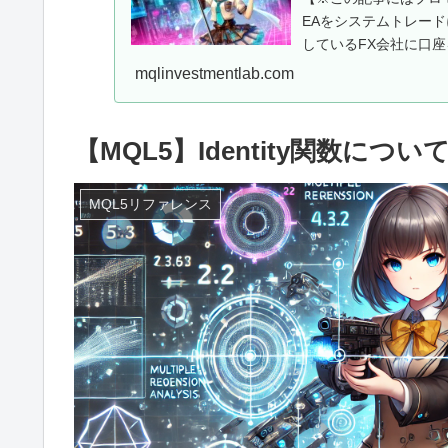
EAをシステムトレー
しているFX会社に口座
用EAを...
mqlinvestmentlab.com
【MQL5】Identity関数につい
MQL5リファレンス