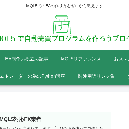
MQL5でのEAの作り方をゼロから教えます
EA制作お役立ち記事
MQL5リファレンス
おスス
テムトレーダーの為のPython講座
関連用語リンク集
MQL5対応FX業者
ーションが含まれています。】 MQL5を使って自作した