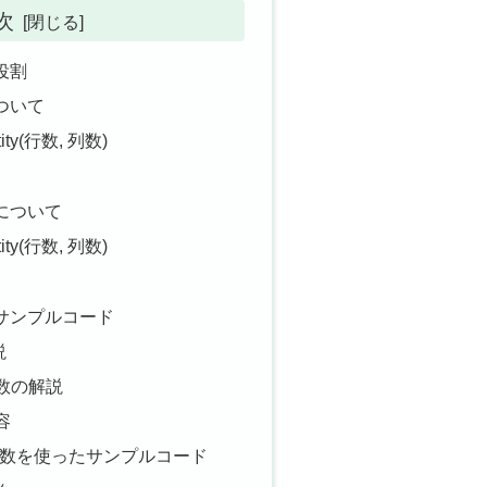
次
・役割
について
ntity(行数, 列数)
値について
ntity(行数, 列数)
ったサンプルコード
説
数の解説
容
tity関数を使ったサンプルコード