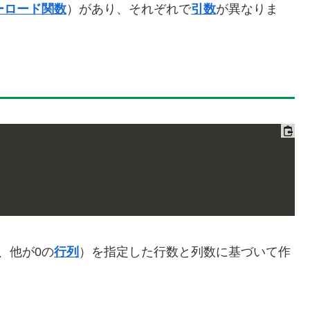
ーロード関数
）があり、それぞれで
引数
が異なりま
、他が0の
行列
）を指定した行数と列数に基づいて作