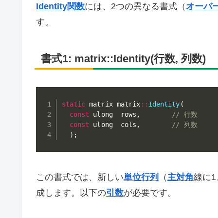
Identity関数
には、2つの異なる書式（
オーバ
す。
書式1: matrix::Identity(行数, 列数)
static
 matrix matrix
::
Identity
(
const
 ulong  rows
,
// 行数
const
 ulong  cols
,
// 列数
)
;
この書式では、新しい
単位行列
（
主対角
線に1
成します。以下の
引数
が必要です。