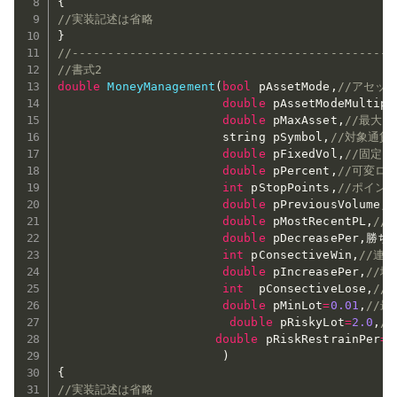
{
//実装記述は省略
}
//---------------------------------------------
//書式2
double
MoneyManagement
(
bool
 pAssetMode
,
//アセット
double
 pAssetModeMultipl
double
 pMaxAsset
,
//最大
                       string pSymbol
,
//対象通貨
double
 pFixedVol
,
//固定
double
 pPercent
,
//可変ロ
int
 pStopPoints
,
//ポイン
double
 pPreviousVolume
,
double
 pMostRecentPL
,
//
double
 pDecreasePer
,
勝ち
int
 pConsectiveWin
,
//連
double
 pIncreasePer
,
//
int
  pConsectiveLose
,
//
double
 pMinLot
=
0.01
,
//
double
 pRiskyLot
=
2.0
,
/
double
 pRiskRestrainPer
=
0
)
{
//実装記述は省略