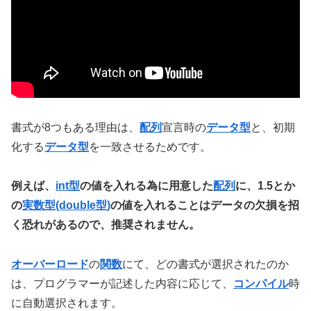
書式が8つもある理由は、
配列
宣言時の
データ型
と、初期
化する
データ型
を一致させるためです。
例えば、
int型
の値を入れる為に用意した
配列
に、1.5とか
の
実数型(double型)
の値を入れることはデータの欠損を招
く恐れがあるので、推奨されません。
オーバーロード
の
関数
にて、どの書式が選択されたのか
は、プログラマーが記述した内容に応じて、
コンパイル
時
に自動選択されます。