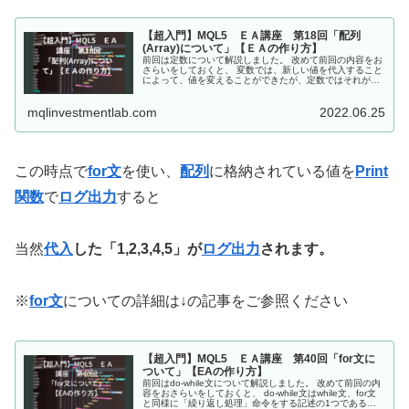
【超入門】MQL5 ＥＡ講座 第18回「配列
(Array)について」【ＥＡの作り方】
前回は定数について解説しました。 改めて前回の内容をお
さらいをしておくと、 変数では、新しい値を代入すること
によって、値を変えることができたが、定数ではそれがで
きない。 定数には、#define命令で作る方法と、const特定
子で作る方法、...
mqlinvestmentlab.com
2022.06.25
この時点で
for文
を使い、
配列
に格納されている値を
Print
関数
で
ログ出力
すると
当然
代入
した「1,2,3,4,5」が
ログ出力
されます。
※
for文
についての詳細は↓の記事をご参照ください
【超入門】MQL5 ＥＡ講座 第40回「for文に
ついて」【EAの作り方】
前回はdo-while文について解説しました。 改めて前回の内
容をおさらいをしておくと、 do-while文はwhile文、for文
と同様に「繰り返し処理」命令をする記述の1つである。