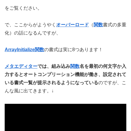
をご覧ください。
で、ここからがようやく
オーバーロード
（
関数
書式の多重
化）の話になるんですが、
ArrayInitialize関数
の書式は実に8つあります！
メタエディター
では、組み込み
関数
名を最初の何文字か入
力するとオートコンプリーション機能が働き、設定されて
いる書式一覧が提示されるようになっている
のですが、こ
んな風に出てきます。↓