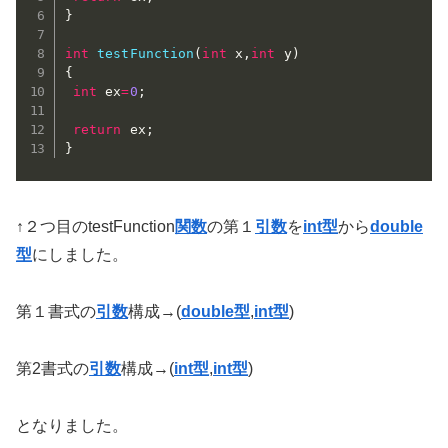
}
int
testFunction
(
int
 x
,
int
 y
)
{
int
 ex
=
0
;
return
 ex
;
}
↑２つ目のtestFunction
関数
の第１
引数
を
int型
から
double
型
にしました。
第１書式の
引数
構成→(
double型
,
int型
)
第2書式の
引数
構成→(
int型
,
int型
)
となりました。