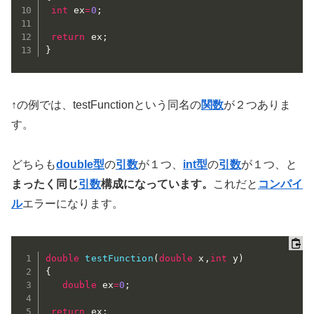
int
 ex
=
0
;
return
 ex
;
}
↑の例では、testFunctionという同名の
関数
が２つありま
す。
どちらも
double型
の
引数
が１つ、
int型
の
引数
が１つ、と
まったく同じ
引数
構成になっています。
これだと
コンパイ
ル
エラーになります。
double
testFunction
(
double
 x
,
int
 y
)
{
double
 ex
=
0
;
return
 ex
;