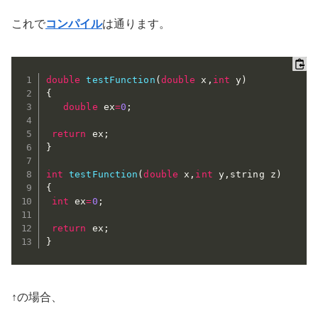
これで
コンパイル
は通ります。
double
testFunction
(
double
 x
,
int
 y
)
{
double
 ex
=
0
;
return
 ex
;
}
int
testFunction
(
double
 x
,
int
 y
,
string z
)
{
int
 ex
=
0
;
return
 ex
;
}
↑の場合、