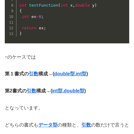
int
testFunction
(
int
 x
,
double
 y
)
{
int
 ex
=
0
;
return
 ex
;
}
↑のケースでは
第１書式の
引数
構成→(
double型
,
int型
)
第2書式の
引数
構成→(
int型
,
double型
)
となっています。
どちらの書式も
データ型
の種類と、
引数
の数だけで言うと