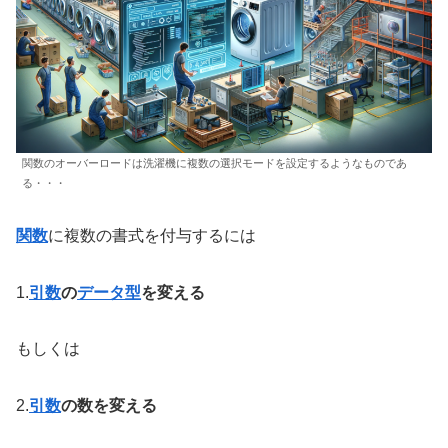
関数のオーバーロードは洗濯機に複数の選択モードを設定するようなものであ
る・・・
関数
に複数の書式を付与するには
1.
引数
の
データ型
を変える
もしくは
2.
引数
の数を変える