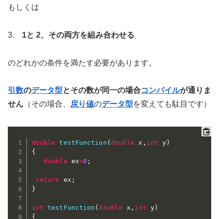
もしくは
3.
1と 2、その両方を組み合わせる
のどれかの条件を満たす必要があります。
引数
の
データ型
とその数が同一の場合
コンパイル
が通りま
せん
（その場合、
戻り値
の
データ型
を変えても駄目です）
double
testFunction
(
double
 x
,
int
 y
)
{
double
 ex
=
0
;
return
 ex
;
}
int
testFunction
(
double
 x
,
int
 y
)
{