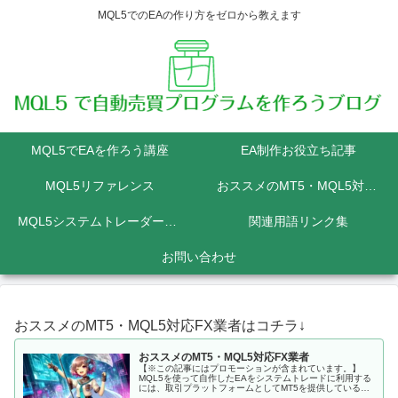
MQL5でのEAの作り方をゼロから教えます
MQL5でEAを作ろう講座
EA制作お役立ち記事
MQL5リファレンス
おススメのMT5・MQL5対応FX業者
MQL5システムトレーダーの為のPython講座
関連用語リンク集
お問い合わせ
おススメのMT5・MQL5対応FX業者はコチラ↓
おススメのMT5・MQL5対応FX業者
【※この記事にはプロモーションが含まれています。】
MQL5を使って自作したEAをシステムトレードに利用する
には、取引プラットフォームとしてMT5を提供しているFX
会社に口座を開設しなくてはいけません。 MQL5にて開発