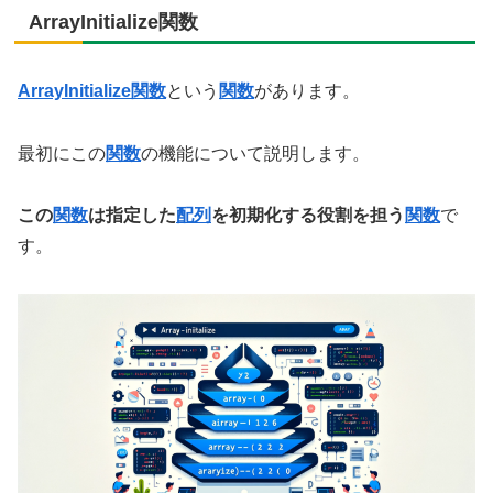
ArrayInitialize関数
ArrayInitialize関数
という
関数
があります。
最初にこの
関数
の機能について説明します。
この
関数
は指定した
配列
を初期化する役割を担う
関数
で
す。