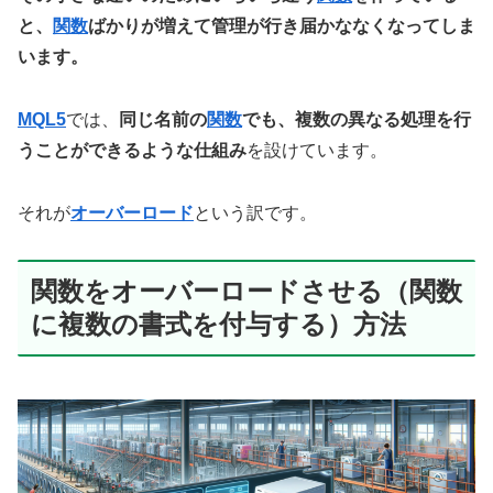
と、
関数
ばかりが増えて管理が行き届かななくなってしま
います。
MQL5
では、
同じ名前の
関数
でも、複数の異なる処理を行
うことができるような仕組み
を設けています。
それが
オーバーロード
という訳です。
関数をオーバーロードさせる（関数
に複数の書式を付与する）方法