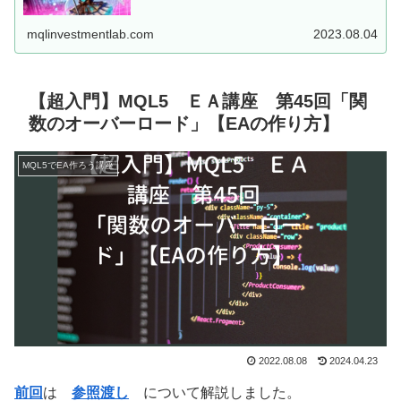
した、MT5用EAを...
mqlinvestmentlab.com
2023.08.04
【超入門】MQL5 ＥＡ講座 第45回「関
数のオーバーロード」【EAの作り方】
MQL5でEA作ろう講座
2022.08.08
2024.04.23
前回
は
参照渡し
について解説しました。