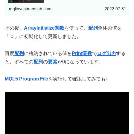
while文は(ループ継続の条件）が最初に来ているのに...
mqlinvestmentlab.com
2022.07.31
その後、
ArrayInitialize関数
を使って、
配列
全体の値を
「０」に初期化して更新しました。
再度
配列
に格納されている値を
Print関数
で
ログ出力
する
と、すべての
配列
の
要素
が0になっています。
MQL5
Program File
を実行して確認してみても↓