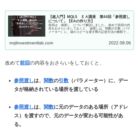
【超入門】MQL5 ＥＡ講座 第44回「参照渡し
について」【EAの作り方】
前回は 値渡し について解説しました。 改めて前回の内
容をおさらいをしておくと、 値渡しは、関数の引数（パラ
メーター）に、値のコピーを渡す際の記述方法の種類であ
る。 値渡しの場合、データのコピーを渡しているので、関
数内での処理がどのようなも...
mqlinvestmentlab.com
2022.08.06
改めて
前回
の内容をおさらいをしておくと、
参照渡し
は、
関数
の
引数
（パラメーター）に、デー
タが格納されている場所を渡している
参照渡し
は、
関数
に元のデータのある場所（アドレ
ス）を渡すので、元のデータが変わる可能性があ
る。