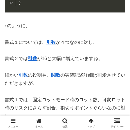
}
↑のように、
書式１については、
引数
が４つなのに対し、
書式２では
引数
が16と大幅に増えていますね。
細かい
引数
の役割や、
関数
の実装記述詳細は割愛させてい
ただきますが、
書式１では、固定ロットモード時のロット数、可変ロット
時のリスクにさらす割合、損切りポイントぐらいなのに対
し、
メニュー
ホーム
検索
トップ
サイドバー