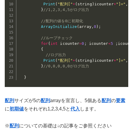
Print
(
"配列["
+
(
string
)
icounter
+
"]="
,
ar
}
//1,2,3,4,5がログ出力
//配列の値を0に初期化
ArrayInitialize
(
array
,
0
)
;
//ループチェック
for
(
int
 icounter
=
0
;
 icounter
<
5
;
icount
{
//ログ出力
Print
(
"配列["
+
(
string
)
icounter
+
"]="
,
ar
}
//0,0,0,0,0がログ出力
}
配列
サイズが5の
配列
arrayを宣言し、5個ある
配列
の
要素
に
初期値
をそれぞれ1,2,3,4,5と
代入
します。
※
配列
についての基礎は↓の記事をご参照ください