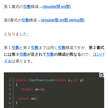
第１書式の
引数
構成→(
double型
,
int型
)
第2書式の
引数
構成→(
double型
,
int型
,
string型
)
となりました。
第１
引数
と第２
引数
までは同じ
引数
構成ですが、
第２書式
には第３
引数
が足されて
引数
の構成が異なる
ので、
コンパ
イル
は通ります。
double
testFunction
(
double
 x
,
int
 y
)
{
double
 ex
=
0
;
return
 ex
;
}