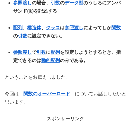
参照渡し
の場合、
引数
の
データ型
のうしろにアンパ
サンド(&)を記述する
配列
、
構造体
、
クラス
は
参照渡し
によってしか
関数
の
引数
に設定できない。
参照渡し
で
引数
に
配列
を設定しようとするとき、指
定できるのは
動的配列
のみである。
ということをお伝えしました。
今回は
関数のオーバーロード
についてお話ししたいと
思います。
スポンサーリンク