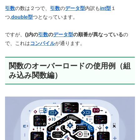
引数
の数は２つで、
引数
の
データ型
内訳も
int型
１
つ,
double型
つとなっています。
ですが、
()内の
引数
の
データ型
の順番が異なっている
の
で、これは
コンパイル
が通ります。
関数のオーバーロードの使用例（組
み込み関数編）