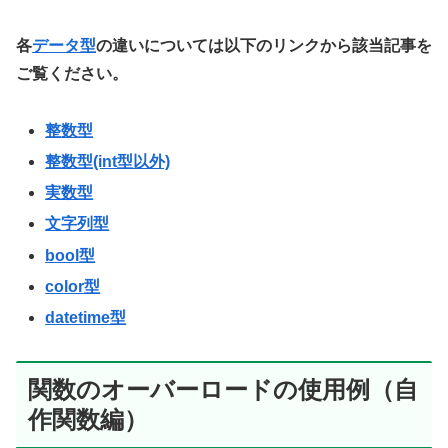
各
データ型
の違いについては以下のリンクから該当記事を
ご覧ください。
整数型
整数型(int型以外)
実数型
文字列型
bool型
color型
datetime型
関数のオーバーロードの使用例（自
作関数編）