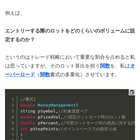
例えば、
エントリーする際のロットをどのくらいのボリュームに設
定するのか？
というのはトレード戦略において重要な割合を占めると私
は思っていますが、そのロット算出を担う
関数
を、私は
オ
ーバーロード
（
関数
書式の多重化）させています。
//書式1
double
MoneyManagement
(
string pSymbol
,
//対象通貨ペア
double
 pFixedVol
,
//固定ロットモード時のロット数
double
 pPercent
,
//可変ロットモード時の残高に対する許
int
 pStopPoints
//ポイントベースでの損切り値
)