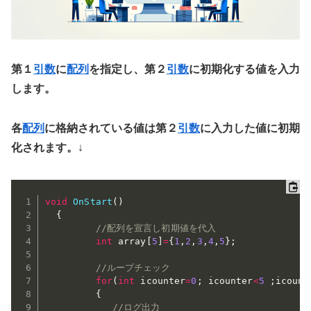
第１
引数
に
配列
を指定し、第２
引数
に初期化する値を入力
します。
各
配列
に格納されている値は第２
引数
に入力した値に初期
化されます。
↓
void
OnStart
(
)
{
//配列を宣言し初期値を代入
int
 array
[
5
]
=
{
1
,
2
,
3
,
4
,
5
}
;
//ループチェック
for
(
int
 icounter
=
0
;
 icounter
<
5
;
icount
{
//ログ出力