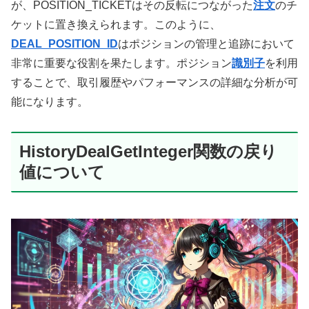
が、POSITION_TICKETはその反転につながった
注文
のチ
ケットに置き換えられます。このように、
DEAL_POSITION_ID
はポジションの管理と追跡において
非常に重要な役割を果たします。ポジション
識別子
を利用
することで、取引履歴やパフォーマンスの詳細な分析が可
能になります。
HistoryDealGetInteger関数の戻り
値について