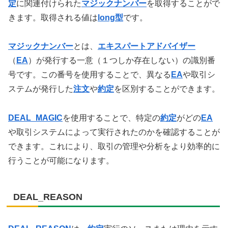
定
に関連付けられた
マジックナンバー
を取得することがで
きます。取得される値は
long型
です。
マジックナンバー
とは、
エキスパートアドバイザー
（
EA
）が発行する一意（１つしか存在しない）の識別番
号です。この番号を使用することで、異なる
EA
や取引シ
ステムが発行した
注文
や
約定
を区別することができます。
DEAL_MAGIC
を使用することで、特定の
約定
がどの
EA
や取引システムによって実行されたのかを確認することが
できます。これにより、取引の管理や分析をより効率的に
行うことが可能になります。
DEAL_REASON