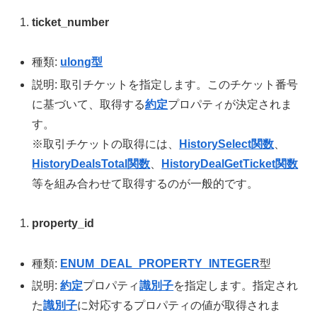
ticket_number
種類:
ulong型
説明: 取引チケットを指定します。このチケット番号
に基づいて、取得する
約定
プロパティが決定されま
す。
※取引チケットの取得には、
HistorySelect関数
、
HistoryDealsTotal関数
、
HistoryDealGetTicket関数
等を組み合わせて取得するのが一般的です。
property_id
種類:
ENUM_DEAL_PROPERTY_INTEGER
型
説明:
約定
プロパティ
識別子
を指定します。指定され
た
識別子
に対応するプロパティの値が取得されま