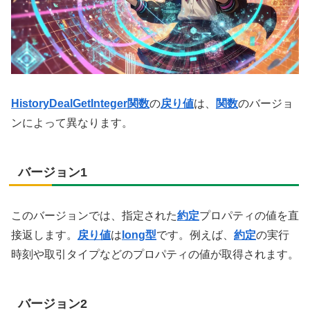
HistoryDealGetInteger関数
の
戻り値
は、
関数
のバージョ
ンによって異なります。
バージョン1
このバージョンでは、指定された
約定
プロパティの値を直
接返します。
戻り値
は
long型
です。例えば、
約定
の実行
時刻や取引タイプなどのプロパティの値が取得されます。
バージョン2