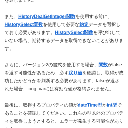
を返しません。
また、
HistoryDealGetInteger関数
を使用する前に、
HistorySelect関数
を使用して必要な
約定
データを選択し
ておく必要があります。
HistorySelect関数
を呼び出して
いない場合、期待するデータを取得できないことがありま
す。
さらに、バージョン2の書式を使用する場合、
関数
がfalse
を返す可能性があるため、必ず
戻り値
を確認し、取得が成
功したかどうかを判断する必要があります。falseが返さ
れた場合、long_varには有効な値が格納されません。
最後に、取得するプロパティの値が
dateTime型
か
int型
で
あることを確認してください。これらの型以外のプロパテ
ィを取得しようとすると、エラーが発生する可能性があり