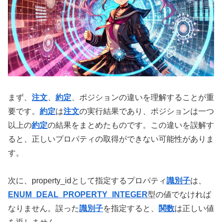
まず、
注文
、
約定
、ポジションの違いを理解することが重
要です。
約定
は
注文
の実行結果であり、ポジションは一つ
以上の
約定
の結果をまとめたものです。この違いを誤解す
ると、正しいプロパティの取得ができない可能性がありま
す。
次に、property_idとして指定するプロパティ
識別子
は、
ENUM_DEAL_PROPERTY_INTEGER
型の値でなければ
なりません。誤った
識別子
を指定すると、
関数
は正しい値