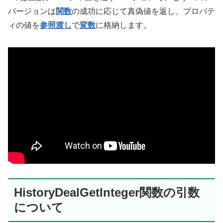
バージョンは
関数
の成功に応じて真偽値を返し、プロパテ
ィの値を
参照渡し
で
変数
に格納します。
HistoryDealGetInteger関数の引数
について