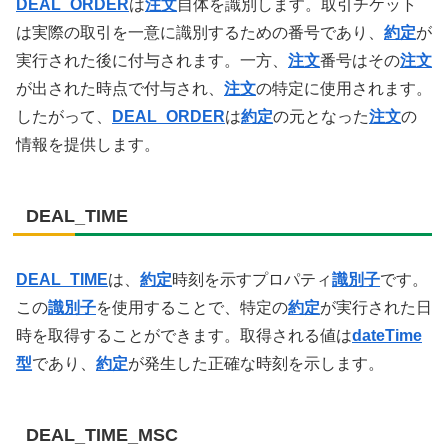
DEAL_ORDER
は
注文
自体を識別します。取引チケット
は実際の取引を一意に識別するための番号であり、
約定
が
実行された後に付与されます。一方、
注文
番号はその
注文
が出された時点で付与され、
注文
の特定に使用されます。
したがって、
DEAL_ORDER
は
約定
の元となった
注文
の
情報を提供します。
DEAL_TIME
DEAL_TIME
は、
約定
時刻を示すプロパティ
識別子
です。
この
識別子
を使用することで、特定の
約定
が実行された日
時を取得することができます。取得される値は
dateTime
型
であり、
約定
が発生した正確な時刻を示します。
DEAL_TIME_MSC