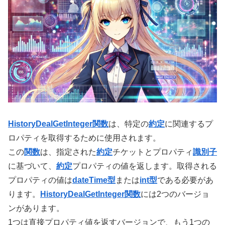
HistoryDealGetInteger関数
は、特定の
約定
に関連するプ
ロパティを取得するために使用されます。
この
関数
は、指定された
約定
チケットとプロパティ
識別子
に基づいて、
約定
プロパティの値を返します。取得される
プロパティの値は
dateTime型
または
int型
である必要があ
ります。
HistoryDealGetInteger関数
には2つのバージョ
ンがあります。
1つは直接プロパティ値を返すバージョンで、もう1つの