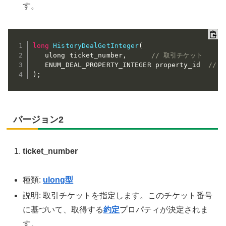
す。
long
HistoryDealGetInteger
(
   ulong ticket_number
,
// 取引チケット
   ENUM_DEAL_PROPERTY_INTEGER property_id  
//
)
;
バージョン2
ticket_number
種類:
ulong型
説明: 取引チケットを指定します。このチケット番号
に基づいて、取得する
約定
プロパティが決定されま
す。