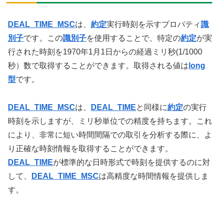
DEAL_TIME_MSC
は、
約定
実行時刻を示すプロパティ
識
別子
です。この
識別子
を使用することで、特定の
約定
が実
行された時刻を1970年1月1日からの経過ミリ秒(1/1000
秒）数で取得することができます。取得される値は
long
型
です。
DEAL_TIME_MSC
は、
DEAL_TIME
と同様に
約定
の実行
時刻を示しますが、ミリ秒単位での精度を持ちます。これ
により、非常に短い時間間隔での取引を分析する際に、よ
り正確な時刻情報を取得することができます。
DEAL_TIME
が標準的な日時形式で時刻を提供するのに対
して、
DEAL_TIME_MSC
は高精度な時間情報を提供しま
す。