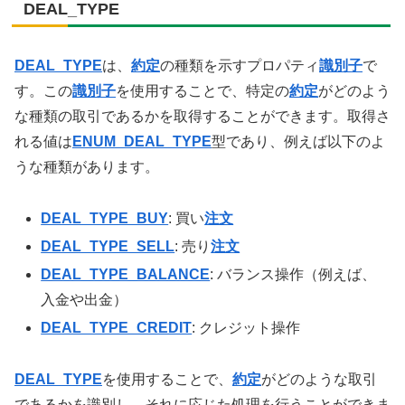
DEAL_TYPE
DEAL_TYPE
は、
約定
の種類を示すプロパティ
識別子
で
す。この
識別子
を使用することで、特定の
約定
がどのよう
な種類の取引であるかを取得することができます。取得さ
れる値は
ENUM_DEAL_TYPE
型であり、例えば以下のよ
うな種類があります。
DEAL_TYPE_BUY
: 買い
注文
DEAL_TYPE_SELL
: 売り
注文
DEAL_TYPE_BALANCE
: バランス操作（例えば、
入金や出金）
DEAL_TYPE_CREDIT
: クレジット操作
DEAL_TYPE
を使用することで、
約定
がどのような取引
であるかを識別し、それに応じた処理を行うことができま