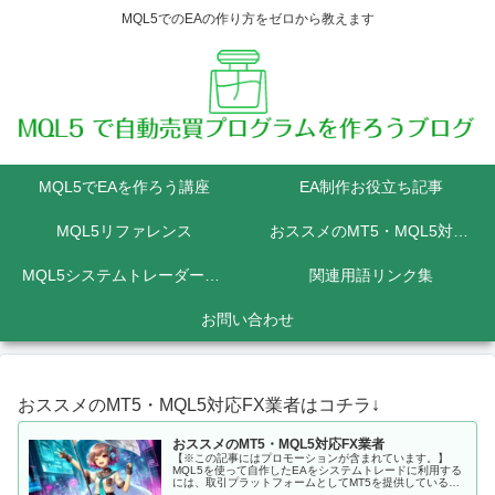
MQL5でのEAの作り方をゼロから教えます
MQL5でEAを作ろう講座
EA制作お役立ち記事
MQL5リファレンス
おススメのMT5・MQL5対応FX業者
MQL5システムトレーダーの為のPython講座
関連用語リンク集
お問い合わせ
おススメのMT5・MQL5対応FX業者はコチラ↓
おススメのMT5・MQL5対応FX業者
【※この記事にはプロモーションが含まれています。】
MQL5を使って自作したEAをシステムトレードに利用する
には、取引プラットフォームとしてMT5を提供しているFX
会社に口座を開設しなくてはいけません。 MQL5にて開発