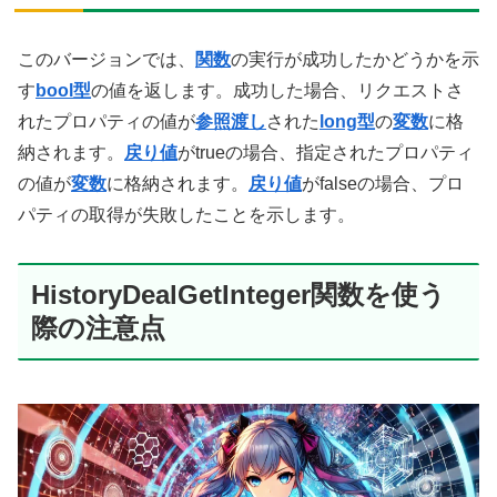
このバージョンでは、
関数
の実行が成功したかどうかを示
す
bool型
の値を返します。成功した場合、リクエストさ
れたプロパティの値が
参照渡し
された
long型
の
変数
に格
納されます。
戻り値
がtrueの場合、指定されたプロパティ
の値が
変数
に格納されます。
戻り値
がfalseの場合、プロ
パティの取得が失敗したことを示します。
HistoryDealGetInteger関数を使う
際の注意点