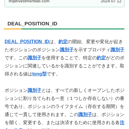
mqlinvestmentlab.com
2024.07.12
DEAL_POSITION_ID
DEAL_POSITION_ID
は、
約定
の開始、変更や変化が起き
たポジションのポジション
識別子
を示すプロパティ
識別子
です。この
識別子
を使用することで、特定の
約定
がどのポ
ジションに関連しているかを識別することができます。取
得される値は
long型
です。
ポジション
識別子
とは、すべての新しくオープンしたポジ
ションに割り当てられる一意（１つしか存在しない）の番
号であり、ポジションのライフタイム（存在する期間）を
通じて一貫して使用されます。この
識別子
は、ポジション
を開く、変更する、または決済するために使用される各
注