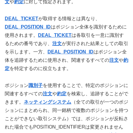
文
や
約定
に対して指定されます。
DEAL_TICKET
が取得する情報とは異なり、
DEAL_POSITION_ID
はポジション全体を識別するために
使用されます。
DEAL_TICKET
は各取引を一意に識別す
るための番号であり、
注文
が実行された結果としての取引
を示します。一方、
DEAL_POSITION_ID
はポジション全
体を追跡するために使用され、関連するすべての
注文
や
約
定
を特定するのに役立ちます。
ポジション
識別子
を使用することで、特定のポジションに
関連するすべての
注文
や
約定
を検索し、追跡することがで
きます。
ネッティングシステム
（全ての取引が一つのポジ
ションにまとめられ、同一銘柄で複数のポジションを持つ
ことができない取引システム）では、ポジションが反転さ
れた場合でもPOSITION_IDENTIFIERは変更されません