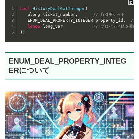
bool
HistoryDealGetInteger
(
   ulong ticket_number
,
// 取引チケット
   ENUM_DEAL_PROPERTY_INTEGER property_id
,
//
long
&
 long_var            
// プロパティ値を受け
)
;
ENUM_DEAL_PROPERTY_INTEG
ERについて