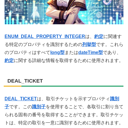
ENUM_DEAL_PROPERTY_INTEGER
は、
約定
に関連す
る特定のプロパティを識別するための
列挙型
です。これら
のプロパティはすべて
long型
または
dateTime型
であり、
約定
に関する詳細な情報を取得するために使用されます。
DEAL_TICKET
DEAL_TICKET
は、取引チケットを示すプロパティ
識別
子
です。この
識別子
を使用することで、各取引に割り当て
られる固有の番号を取得することができます。取引チケッ
トは、特定の取引を一意に識別するために使用されます。