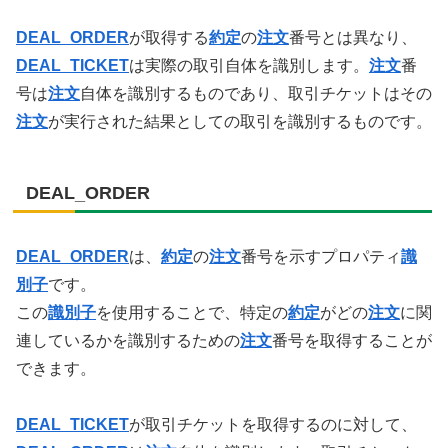
DEAL_ORDER
が取得する
約定
の
注文
番号とは異なり、
DEAL_TICKET
は実際の取引自体を識別します。
注文
番
号は
注文
自体を識別するものであり、取引チケットはその
注文
が実行された結果としての取引を識別するものです。
DEAL_ORDER
DEAL_ORDER
は、
約定
の
注文
番号を示すプロパティ
識
別子
です。
この
識別子
を使用することで、特定の
約定
がどの
注文
に関
連しているかを識別するための
注文
番号を取得することが
できます。
DEAL_TICKET
が取引チケットを取得するのに対して、