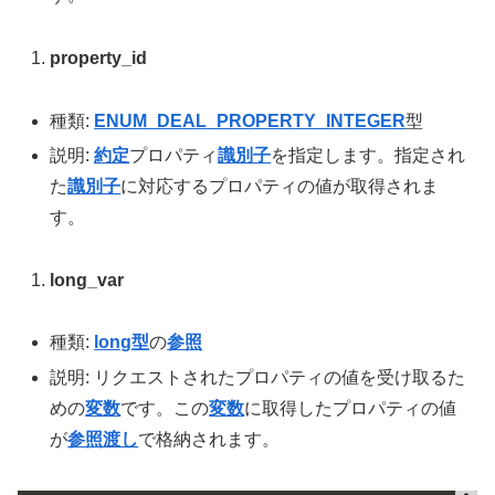
property_id
種類:
ENUM_DEAL_PROPERTY_INTEGER
型
説明:
約定
プロパティ
識別子
を指定します。指定され
た
識別子
に対応するプロパティの値が取得されま
す。
long_var
種類:
long型
の
参照
説明: リクエストされたプロパティの値を受け取るた
めの
変数
です。この
変数
に取得したプロパティの値
が
参照渡し
で格納されます。