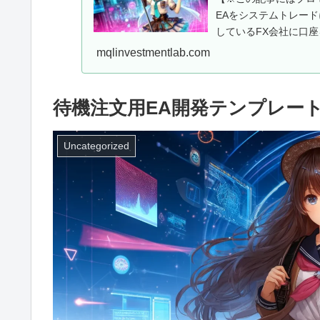
EAをシステムトレー
しているFX会社に口座
用EAを...
mqlinvestmentlab.com
待機注文用EA開発テンプレー
Uncategorized