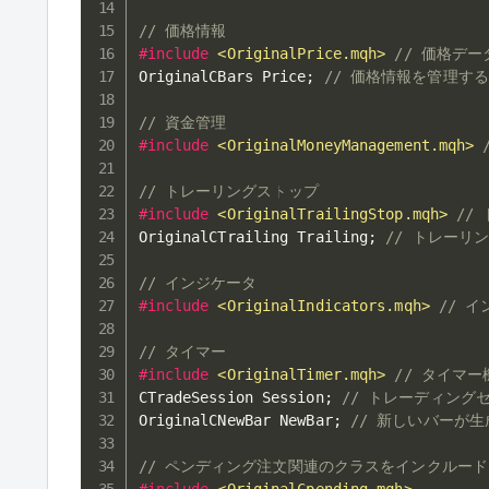
// 価格情報
#
include
<OriginalPrice.mqh>
// 価格デ
OriginalCBars Price
;
// 価格情報を管理す
// 資金管理
#
include
<OriginalMoneyManagement.mqh>
// トレーリングストップ
#
include
<OriginalTrailingStop.mqh>
//
OriginalCTrailing Trailing
;
// トレーリ
// インジケータ
#
include
<OriginalIndicators.mqh>
// 
// タイマー
#
include
<OriginalTimer.mqh>
// タイマ
CTradeSession Session
;
// トレーディング
OriginalCNewBar NewBar
;
// 新しいバーが
// ペンディング注文関連のクラスをインクルード