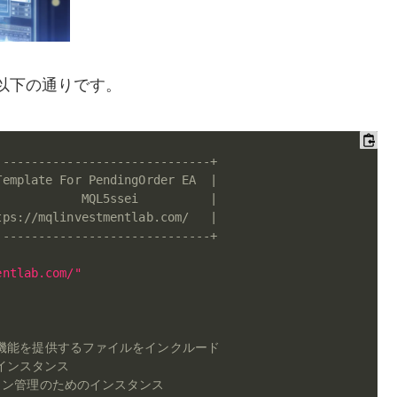
以下の通りです。
------------------------------+
Template For PendingOrder EA  |
            MQL5ssei          |
tps://mqlinvestmentlab.com/   |
------------------------------+
entlab.com/"
連機能を提供するファイルをインクルード
要インスタンス
ション管理のためのインスタンス