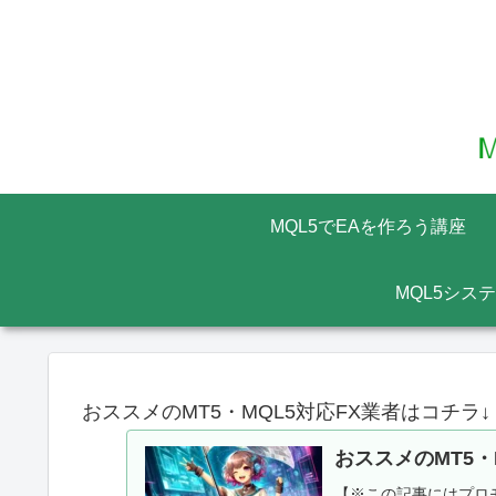
MQL5でEAを作ろう講座
MQL5シス
おススメのMT5・MQL5対応FX業者はコチラ↓
おススメのMT5・
【※この記事にはプロモ