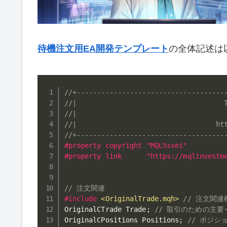
待機注文用EA開発テンプレート
の全体記述は
//+------------------------------------
//|                                    
//|                                    
//|                                  ht
//+------------------------------------
#property copyright "MQL5ssei"
#property link      "https://mqlinvestm
// 注文関連
#
include
<OriginalTrade.mqh>
// 注文関
OriginalCTrade Trade
;
// 取引のための主
OriginalCPositions Positions
;
// ポジ