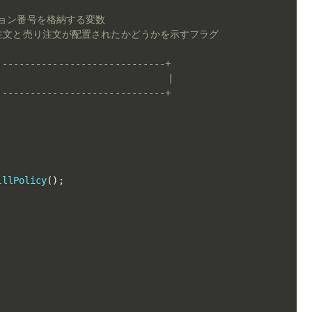
ション番号を格納する変数
い注文と売り注文が配置されたかどうかを示すフラグ
------------------------------+
                              |
------------------------------+
illPolicy
(
)
;