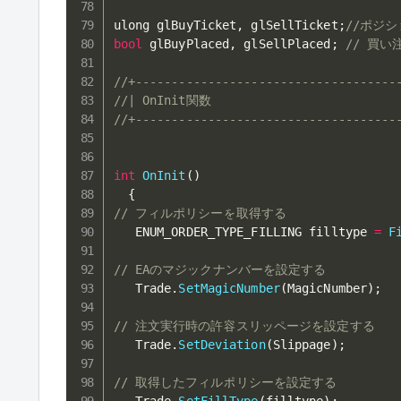
ulong glBuyTicket
,
 glSellTicket
;
//ポジ
bool
 glBuyPlaced
,
 glSellPlaced
;
// 買
//+------------------------------------
//| OnInit関数                          
//+------------------------------------
int
OnInit
(
)
{
// フィルポリシーを取得する
   ENUM_ORDER_TYPE_FILLING filltype 
=
F
// EAのマジックナンバーを設定する
   Trade
.
SetMagicNumber
(
MagicNumber
)
;
// 注文実行時の許容スリッページを設定する
   Trade
.
SetDeviation
(
Slippage
)
;
// 取得したフィルポリシーを設定する