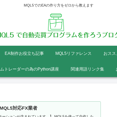
MQL5でのEAの作り方をゼロから教えます
EA制作お役立ち記事
MQL5リファレンス
おスス
テムトレーダーの為のPython講座
関連用語リンク集
MQL5対応FX業者
ーションが含まれています。】 MQL5を使って自作した