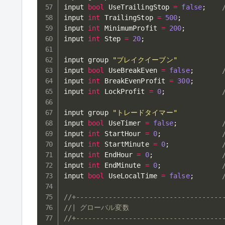
input 
bool
 UseTrailingStop 
=
false
;
input 
int
 TrailingStop 
=
500
;
input 
int
 MinimumProfit 
=
200
;
input 
int
 Step 
=
20
;
input group 
"ブレイクイーブン"
input 
bool
 UseBreakEven 
=
false
;
input 
int
 BreakEvenProfit 
=
300
;
input 
int
 LockProfit 
=
0
;
input group 
"トレードタイマー"
input 
bool
 UseTimer 
=
false
;
input 
int
 StartHour 
=
0
;
input 
int
 StartMinute 
=
0
;
input 
int
 EndHour 
=
0
;
input 
int
 EndMinute 
=
0
;
input 
bool
 UseLocalTime 
=
false
;
//+------------------------------------
//| グローバル変数                         
//+------------------------------------