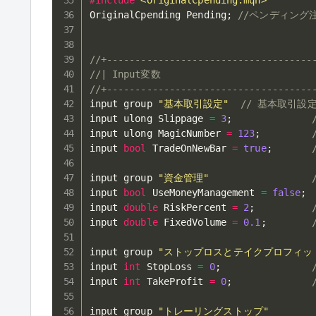
#
include
<OriginalCpending.mqh>
OriginalCpending Pending
;
//ペンディング
//+------------------------------------
//| Input変数                           
//+------------------------------------
input group 
"基本取引設定"
// 基本取引設
input ulong Slippage 
=
3
;
input ulong MagicNumber 
=
123
;
input 
bool
 TradeOnNewBar 
=
true
;
input group 
"資金管理"
input 
bool
 UseMoneyManagement 
=
false
;
input 
double
 RiskPercent 
=
2
;
input 
double
 FixedVolume 
=
0.1
;
input group 
"ストップロスとテイクプロフィッ
input 
int
 StopLoss 
=
0
;
input 
int
 TakeProfit 
=
0
;
input group 
"トレーリングストップ"