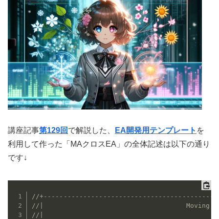
講座記事
第129回
で解説した、
EA開発用テンプレート
を
利用して作った「MAクロスEA」の全体記述は以下の通り
です↓
//+--------------------------------------------
//|                                    Moving A
//|                                            