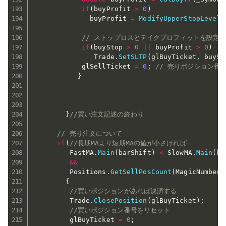
if
(
buyProfit 
>
0
)
              buyProfit 
=
ModifyUpperStopLevel
(
// ストップロスとテイクプロフィットを設定
if
(
buyStop 
>
0
||
 buyProfit 
>
0
)
               Trade
.
SetSLTP
(
glBuyTicket
,
 buySt
            glSellTicket 
=
0
;
// 売りポジション番
}
}
//買い注文記述の終わり
// 売り注文について
if
(
//長期MAより短期MAの値が小さければ
         FastMA
.
Main
(
barShift
)
<
 SlowMA
.
Main
(
ba
&&
         Positions
.
GetSellPosCount
(
MagicNumber
)
{
//買いポジションがあれば決済する
         Trade
.
ClosePosition
(
glBuyTicket
)
;
//買いポジション番号をリセット
         glBuyTicket 
=
0
;