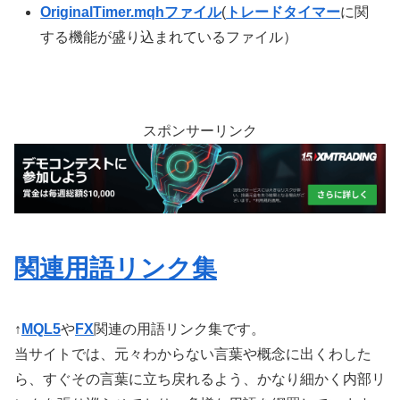
OriginalTimer.mqhファイル
(
トレードタイマー
に関
する機能が盛り込まれているファイル）
スポンサーリンク
関連用語リンク集
↑
MQL5
や
FX
関連の用語リンク集です。
当サイトでは、元々わからない言葉や概念に出くわした
ら、すぐその言葉に立ち戻れるよう、かなり細かく内部リ