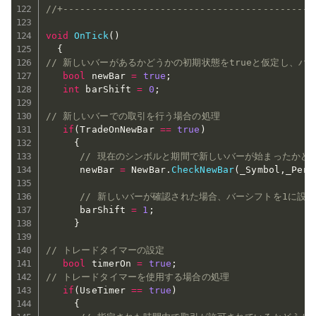
//+--------------------------------------------
void
OnTick
(
)
{
// 新しいバーがあるかどうかの初期状態をtrueと仮定し、バ
bool
 newBar 
=
true
;
int
 barShift 
=
0
;
// 新しいバーでの取引を行う場合の処理
if
(
TradeOnNewBar 
==
true
)
{
// 現在のシンボルと期間で新しいバーが始まったかど
      newBar 
=
 NewBar
.
CheckNewBar
(
_Symbol
,
_Peri
// 新しいバーが確認された場合、バーシフトを1に設定
      barShift 
=
1
;
}
// トレードタイマーの設定
bool
 timerOn 
=
true
;
// トレードタイマーを使用する場合の処理
if
(
UseTimer 
==
true
)
{