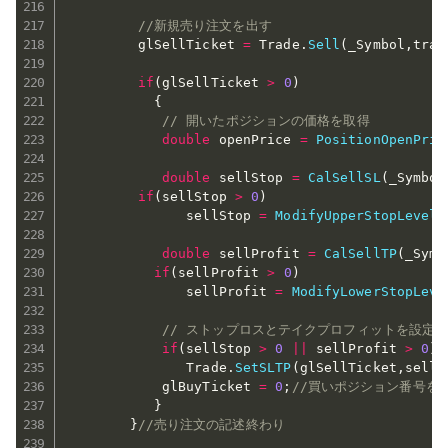
//新規売り注文を出す
         glSellTicket 
=
 Trade
.
Sell
(
_Symbol
,
trad
if
(
glSellTicket 
>
0
)
{
// 開いたポジションの価格を取得
double
 openPrice 
=
PositionOpenPric
double
 sellStop 
=
CalSellSL
(
_Symbol
if
(
sellStop 
>
0
)
               sellStop 
=
ModifyUpperStopLevel
(
double
 sellProfit 
=
CalSellTP
(
_Symb
if
(
sellProfit 
>
0
)
               sellProfit 
=
ModifyLowerStopLeve
// ストップロスとテイクプロフィットを設定
if
(
sellStop 
>
0
||
 sellProfit 
>
0
)
               Trade
.
SetSLTP
(
glSellTicket
,
sellS
            glBuyTicket 
=
0
;
//買いポジション番号を
}
}
//売り注文の記述終わり