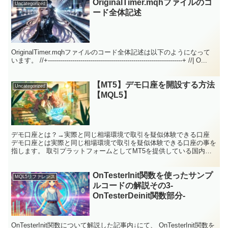
OriginalTimer.mqhファイルのコ
Uncategorized
ード全体記述
OriginalTimer.mqhファイルのコード全体記述は以下のようになって
います。 //+------------------------------------------------------------------+ //| O...
【MT5】デモ口座を開設する方法
Uncategorized
【MQL5】
デモ口座とは？→実際と同じ相場環境で取引を疑似体験できる口座
デモ口座とは実際と同じ相場環境で取引を疑似体験できる口座の事を
指します。 取引プラットフォームとしてMT5を提供している国内外
のFX会社も、概ねデモ口座をサービスとして提供してお...
OnTesterInit関数を使ったサンプ
MQL5リファレンス
ルコードの解説その3-
OnTesterDeinit関数部分-
OnTesterInit関数について解説した記事内↓にて、 OnTesterInit関数を