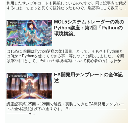
利用したサンプルコードも掲載しているのですが、同じ記事内で解説
するには、ちょっと長くて複雑だったもので、別記事にして数回に分
けて解説しています。 前回...
MQL5システムトレーダーの為の
Python
Python講座：第2回「Pythonの
環境構築」
はじめに 前回はPython講座の第1回目、として、そもそもPythonと
は何か？Pythonを使ってできる事、等について解説しました。 今回
は第2回目として、Pythonの環境構築について初心者の方にもわかり
やすく説明していきます。 環境...
EA開発用テンプレートの全体記
Uncategorized
述
講座記事第125回～128回で解説・実装してきたEA開発用テンプレー
トの全体記述は以下の通りです。 //+-----------------------------------------------
-------------------+...