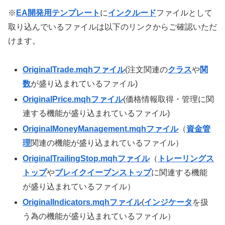
※
EA開発用テンプレート
に
インクルード
ファイルとして
取り込んでいるファイルは以下のリンクからご確認いただ
けます。
OriginalTrade.mqhファイル
(注文関連の
クラス
や
関
数
が盛り込まれているファイル)
OriginalPrice.mqhファイル
(価格情報取得・管理に関
連する機能が盛り込まれているファイル)
OriginalMoneyManagement.mqhファイル
（
資金管
理
関連の機能が盛り込まれているファイル）
OriginalTrailingStop.mqhファイル
（
トレーリングス
トップ
や
ブレイクイーブンストップ
に関連する機能
が盛り込まれているファイル）
OriginalIndicators.mqhファイル
(
インジケータ
を扱
う為の機能が盛り込まれているファイル）