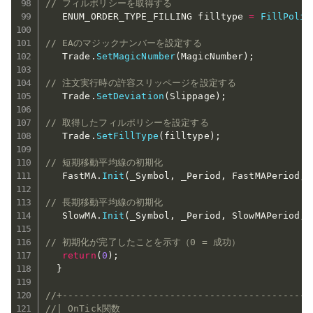
// フィルポリシーを取得する
   ENUM_ORDER_TYPE_FILLING filltype 
=
FillPolic
// EAのマジックナンバーを設定する
   Trade
.
SetMagicNumber
(
MagicNumber
)
;
// 注文実行時の許容スリッページを設定する
   Trade
.
SetDeviation
(
Slippage
)
;
// 取得したフィルポリシーを設定する
   Trade
.
SetFillType
(
filltype
)
;
// 短期移動平均線の初期化
   FastMA
.
Init
(
_Symbol
,
 _Period
,
 FastMAPeriod
,
 
// 長期移動平均線の初期化
   SlowMA
.
Init
(
_Symbol
,
 _Period
,
 SlowMAPeriod
,
 
// 初期化が完了したことを示す（0 = 成功）
return
(
0
)
;
}
//+--------------------------------------------
//| OnTick関数                                  