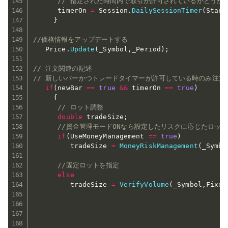
// 指定された時間内で取引が許可されているかどうか
      timerOn 
=
 Session
.
DailySessionTimer
(
Start
}
//価格情報をアップデートする
   Price
.
Update
(
_Symbol
,
_Period
)
;
// 注文関連の記述
// 新しいバーかつトレードタイマーが許可している時のみ注文
if
(
newBar 
==
true
&&
 timerOn 
==
true
)
{
// ロット調整
double
 tradeSize
;
//資金管理モードONなら設定したリスクに応じたロッ
if
(
UseMoneyManagement 
==
true
)
         tradeSize 
=
MoneyRiskManagement
(
_Symbo
//固定ロットを指定
else
         tradeSize 
=
VerifyVolume
(
_Symbol
,
Fixed