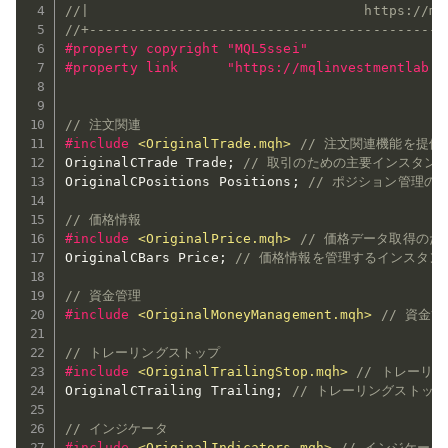
//|                                  https://mq
//+--------------------------------------------
#property copyright "MQL5ssei"
#property link      "https://mqlinvestmentlab.c
// 注文関連
#
include
<OriginalTrade.mqh>
// 注文関連機能を提
OriginalCTrade Trade
;
// 取引のための主要インスタン
OriginalCPositions Positions
;
// ポジション管理の
// 価格情報
#
include
<OriginalPrice.mqh>
// 価格データ取得の
OriginalCBars Price
;
// 価格情報を管理するインスタン
// 資金管理
#
include
<OriginalMoneyManagement.mqh>
// 資金
// トレーリングストップ
#
include
<OriginalTrailingStop.mqh>
// トレーリ
OriginalCTrailing Trailing
;
// トレーリングストッ
// インジケータ
#
include
<OriginalIndicators.mqh>
// インジケー