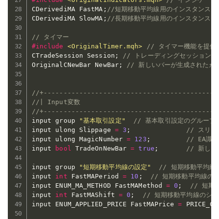
CDerivediMA FastMA
;
//短期移動平均線用のインスタンス
CDerivediMA SlowMA
;
//長期移動平均線用のインスタンス
// タイマー
#
include
<OriginalTimer.mqh>
// タイマー機能を提
CTradeSession Session
;
// トレーディングセッション
OriginalCNewBar NewBar
;
// 新しいバーが生成されたか
//+--------------------------------------------
//| Input変数                                   
//+--------------------------------------------
input group 
"基本取引設定"
// 基本取引設定のグループ
input ulong Slippage 
=
3
;
// スリ
input ulong MagicNumber 
=
123
;
// EA識
input 
bool
 TradeOnNewBar 
=
true
;
// 新し
input group 
"短期移動平均線の設定"
// 短期移動平均
input 
int
 FastMAPeriod 
=
10
;
// 短期移動平均線の
input ENUM_MA_METHOD FastMAMethod 
=
0
;
// 短
input 
int
 FastMAShift 
=
0
;
// 短期移動平均線のシ
input ENUM_APPLIED_PRICE FastMAPrice 
=
 PRICE_CL