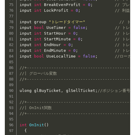
input 
int
 BreakEvenProfit 
=
0
;
// ブレ
input 
int
 LockProfit 
=
0
;
// 利益
input group 
"トレードタイマー"
// ト
input 
bool
 UseTimer 
=
false
;
// トレ
input 
int
 StartHour 
=
0
;
// トレ
input 
int
 StartMinute 
=
0
;
// トレ
input 
int
 EndHour 
=
0
;
// トレ
input 
int
 EndMinute 
=
0
;
// トレ
input 
bool
 UseLocalTime 
=
false
;
//ローカ
//+--------------------------------------------
//| グローバル変数                                 
//+--------------------------------------------
ulong glBuyTicket
,
 glSellTicket
;
//ポジション番号
//+--------------------------------------------
//| OnInit関数                                  
//+--------------------------------------------
int
OnInit
(
)
{