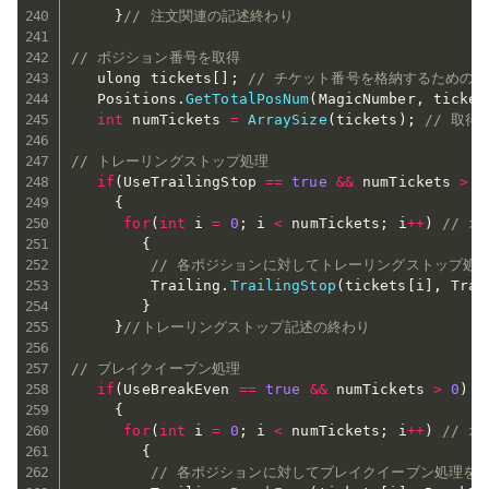
}
// 注文関連の記述終わり
// ポジション番号を取得
   ulong tickets
[
]
;
// チケット番号を格納するための
   Positions
.
GetTotalPosNum
(
MagicNumber
,
 ticket
int
 numTickets 
=
ArraySize
(
tickets
)
;
// 取
// トレーリングストップ処理
if
(
UseTrailingStop 
==
true
&&
 numTickets 
>
0
{
for
(
int
 i 
=
0
;
 i 
<
 numTickets
;
 i
++
)
// 
{
// 各ポジションに対してトレーリングストップ処
         Trailing
.
TrailingStop
(
tickets
[
i
]
,
 Trai
}
}
//トレーリングストップ記述の終わり
// ブレイクイーブン処理　
if
(
UseBreakEven 
==
true
&&
 numTickets 
>
0
)
{
for
(
int
 i 
=
0
;
 i 
<
 numTickets
;
 i
++
)
// 
{
// 各ポジションに対してブレイクイーブン処理を