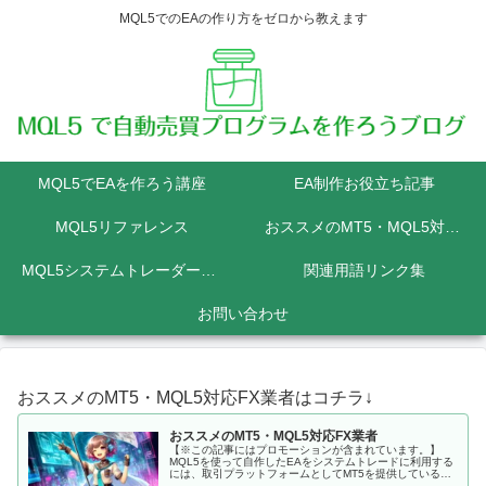
MQL5でのEAの作り方をゼロから教えます
MQL5でEAを作ろう講座
EA制作お役立ち記事
MQL5リファレンス
おススメのMT5・MQL5対応FX業者
MQL5システムトレーダーの為のPython講座
関連用語リンク集
お問い合わせ
おススメのMT5・MQL5対応FX業者はコチラ↓
おススメのMT5・MQL5対応FX業者
【※この記事にはプロモーションが含まれています。】
MQL5を使って自作したEAをシステムトレードに利用する
には、取引プラットフォームとしてMT5を提供しているFX
会社に口座を開設しなくてはいけません。 MQL5にて開発