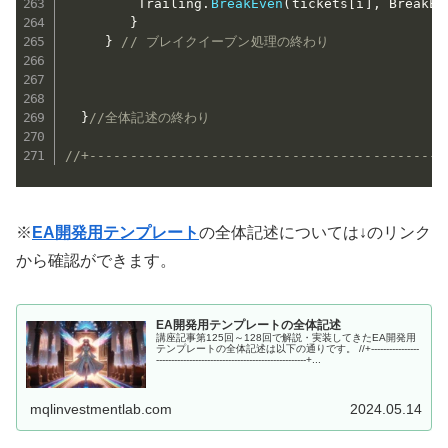
         Trailing
.
BreakEven
(
tickets
[
i
]
,
 BreakEv
}
}
// ブレイクイーブン処理の終わり
}
//全体記述の終わり
//+--------------------------------------------
※
EA開発用テンプレート
の全体記述については↓のリンク
から確認ができます。
EA開発用テンプレートの全体記述
講座記事第125回～128回で解説・実装してきたEA開発用
テンプレートの全体記述は以下の通りです。 //+----------------
--------------------------------------------------+...
mqlinvestmentlab.com
2024.05.14