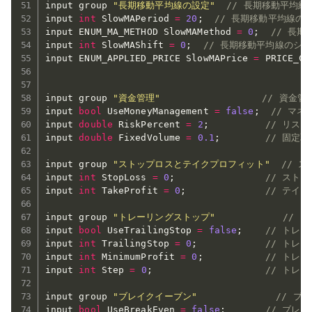
input group 
"長期移動平均線の設定"
// 長期移動平均
input 
int
 SlowMAPeriod 
=
20
;
// 長期移動平均線の
input ENUM_MA_METHOD SlowMAMethod 
=
0
;
// 長
input 
int
 SlowMAShift 
=
0
;
// 長期移動平均線のシ
input ENUM_APPLIED_PRICE SlowMAPrice 
=
 PRICE_CL
input group 
"資金管理"
// 資金
input 
bool
 UseMoneyManagement 
=
false
;
// マ
input 
double
 RiskPercent 
=
2
;
// リス
input 
double
 FixedVolume 
=
0.1
;
// 固定
input group 
"ストップロスとテイクプロフィット"
// 
input 
int
 StopLoss 
=
0
;
// スト
input 
int
 TakeProfit 
=
0
;
// テイ
input group 
"トレーリングストップ"
// 
input 
bool
 UseTrailingStop 
=
false
;
// トレ
input 
int
 TrailingStop 
=
0
;
// トレ
input 
int
 MinimumProfit 
=
0
;
// トレ
input 
int
 Step 
=
0
;
// トレ
input group 
"ブレイクイーブン"
// ブ
input 
bool
 UseBreakEven 
=
false
;
// ブレ