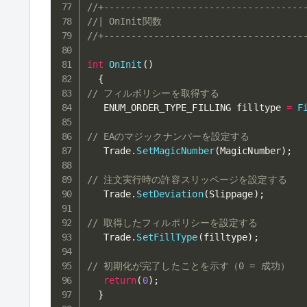
//+------------------------------------
//| OnInit関数                          
//+------------------------------------
int
OnInit
(
)
{
// フィルポリシーを取得する
   ENUM_ORDER_TYPE_FILLING filltype 
=
F
// EAのマジックナンバーを設定する
   Trade
.
SetMagicNumber
(
MagicNumber
)
;
// 注文実行時の許容スリッページを設定する
   Trade
.
SetDeviation
(
Slippage
)
;
// 取得したフィルポリシーを設定する
   Trade
.
SetFillType
(
filltype
)
;
// 初期化が完了したことを示す（0 = 成功）
return
(
0
)
;
}