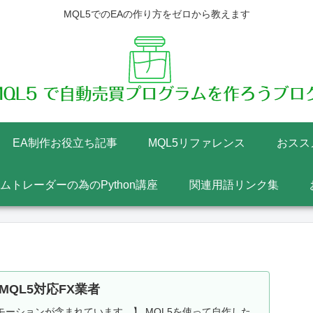
MQL5でのEAの作り方をゼロから教えます
EA制作お役立ち記事
MQL5リファレンス
おスス
テムトレーダーの為のPython講座
関連用語リンク集
MQL5対応FX業者
ーションが含まれています。】 MQL5を使って自作した