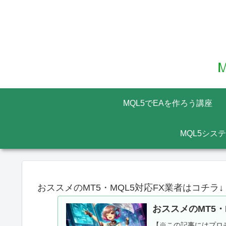
MQL5でEAを作ろう講座
MQL5シス
おススメのMT5・MQL5対応FX業者はコチラ↓
おススメのMT5・
【※この記事にはプロモ