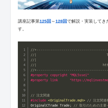
講座記事第
125回
～
128回
で解説・実装してき
す。
//+------------------------------------
//|                                    
//|                                    
//|                                  ht
//+------------------------------------
#property copyright "MQL5ssei"
#property link      "https://mqlinvestm
// 注文関連
#
include
<OriginalTrade.mqh>
// 注文関
OriginalCTrade Trade
;
// 取引のための主