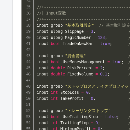
//+------------------------------------
//| Input変数                           
//+------------------------------------
input group 
"基本取引設定"
// 基本取引設
input ulong Slippage 
=
3
;
input ulong MagicNumber 
=
123
;
input 
bool
 TradeOnNewBar 
=
true
;
input group 
"資金管理"
input 
bool
 UseMoneyManagement 
=
true
;
input 
double
 RiskPercent 
=
2
;
input 
double
 FixedVolume 
=
0.1
;
input group 
"ストップロスとテイクプロフィッ
input 
int
 StopLoss 
=
0
;
input 
int
 TakeProfit 
=
0
;
input group 
"トレーリングストップ"
input 
bool
 UseTrailingStop 
=
false
;
input 
int
 TrailingStop 
=
0
;
input 
int
 MinimumProfit 
=
0
;