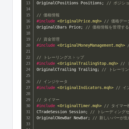
OriginalCPositions Positions
;
// ポジ
// 価格情報
#
include
<OriginalPrice.mqh>
// 価格デ
OriginalCBars Price
;
// 価格情報を管理す
// 資金管理
#
include
<OriginalMoneyManagement.mqh>
// トレーリングストップ
#
include
<OriginalTrailingStop.mqh>
//
OriginalCTrailing Trailing
;
// トレーリ
// インジケータ
#
include
<OriginalIndicators.mqh>
// 
// タイマー
#
include
<OriginalTimer.mqh>
// タイマ
CTradeSession Session
;
// トレーディング
OriginalCNewBar NewBar
;
// 新しいバーが