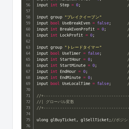
input 
int
 Step 
=
0
;
input group 
"ブレイクイーブン"
input 
bool
 UseBreakEven 
=
false
;
input 
int
 BreakEvenProfit 
=
0
;
input 
int
 LockProfit 
=
0
;
input group 
"トレードタイマー"
input 
bool
 UseTimer 
=
false
;
input 
int
 StartHour 
=
0
;
input 
int
 StartMinute 
=
0
;
input 
int
 EndHour 
=
0
;
input 
int
 EndMinute 
=
0
;
input 
bool
 UseLocalTime 
=
false
;
//+------------------------------------
//| グローバル変数                         
//+------------------------------------
ulong glBuyTicket
,
 glSellTicket
;
//ポジ