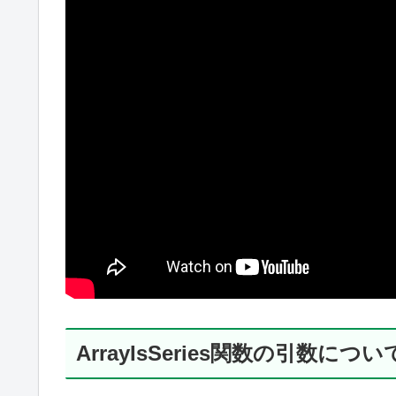
ArrayIsSeries関数の引数につい