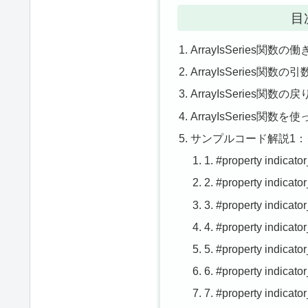
目
ArrayIsSeries関数
ArrayIsSeries関数
ArrayIsSeries関数
ArrayIsSeries
サンプルコード解説1
1. #property indicat
2. #property indicator
3. #property indicator
4. #property indicato
5. #property indica
6. #property indicato
7. #property indica