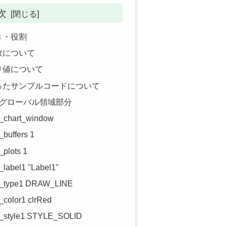
次
の働き・役割
の引数について
の戻り値について
関数を使ったサンプルコードについて
：グローバル領域部分
or_chart_window
_buffers 1
_plots 1
r_label1 "Label1"
tor_type1 DRAW_LINE
r_color1 clrRed
tor_style1 STYLE_SOLID