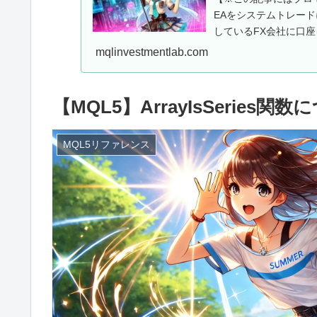
EAをシステムトレー
しているFX会社に口座
用EAを...
mqlinvestmentlab.com
【MQL5】ArrayIsSeries関
MQL5リファレンス