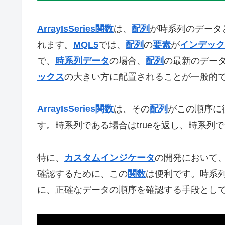
ArrayIsSeries関数
は、
配列
が時系列のデータ
れます。
MQL5
では、
配列
の
要素
が
インデック
で、
時系列データ
の場合、
配列
の最新のデー
ックス
の大きい方に配置されることが一般的
ArrayIsSeries関数
は、その
配列
がこの順序に
す。時系列である場合はtrueを返し、時系列で
特に、
カスタムインジケータ
の開発において
確認するために、この
関数
は便利です。時系
に、正確なデータの順序を確認する手段とし