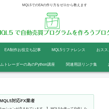
MQL5でのEAの作り方をゼロから教えます
EA制作お役立ち記事
MQL5リファレンス
おスス
テムトレーダーの為のPython講座
関連用語リンク集
MQL5対応FX業者
ーションが含まれています。】 MQL5を使って自作した