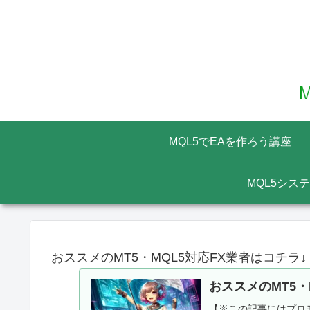
MQL5でEAを作ろう講座
MQL5シス
おススメのMT5・MQL5対応FX業者はコチラ↓
おススメのMT5・
【※この記事にはプロモ