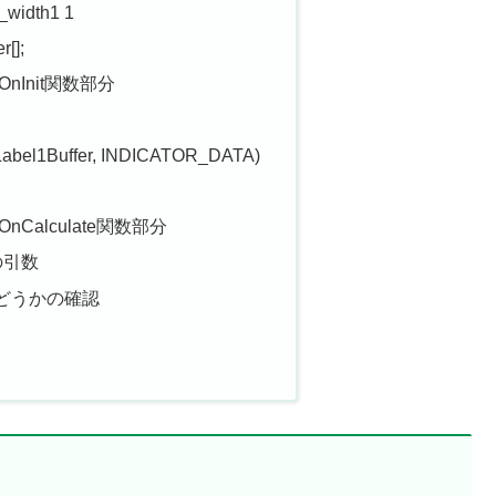
r_width1 1
r[];
Init関数部分
, Label1Buffer, INDICATOR_DATA)
Calculate関数部分
数の引数
かどうかの確認