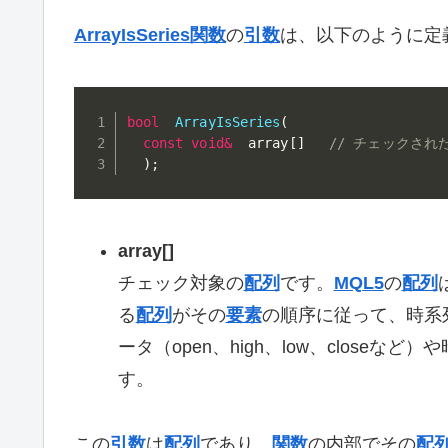
ArrayIsSeries関数
の
引数
は、以下のように定
bool
ArrayIsSeries
(
const
void
&
  array
[
]
// チェックされ
)
;
array[]
チェック対象の
配列
です。
MQL5
の
配列
る
配列
がその
要素
の順序に従って、時系
ータ（open、high、low、close
す。
この
引数
は
配列
であり、
関数
の内部でその
配