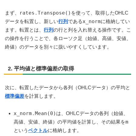
rates.Transpose()
まず、
を使って、取得したOHLC
x_norm
データを転置し、新しい
行列
である
に格納してい
ます。転置とは、
行列
の行と列を入れ替える操作です。こ
の操作を行うことで、各ローソク足（始値、高値、安値、
終値）のデータを別々に扱いやすくしています。
2. 平均値と標準偏差の取得
次に、転置したデータから各列（OHLCデータ）の平均と
標準偏差
を計算します。
x_norm.Mean(0)
は、OHLCデータの各列（始値、
m
高値、安値、終値）の平均値を計算し、その結果を
という
ベクトル
に格納します。