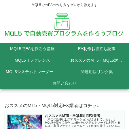
MQL5でのEAの作り方をゼロから教えます
MQL5でEAを作ろう講座
EA制作お役立ち記事
MQL5リファレンス
おススメのMT5・MQL5対応FX業者
MQL5システムトレーダーの為のPython講座
関連用語リンク集
お問い合わせ
おススメのMT5・MQL5対応FX業者はコチラ↓
おススメのMT5・MQL5対応FX業者
【※この記事にはプロモーションが含まれています。】
MQL5を使って自作したEAをシステムトレードに利用する
には、取引プラットフォームとしてMT5を提供しているFX
会社に口座を開設しなくてはいけません。 MQL5にて開発