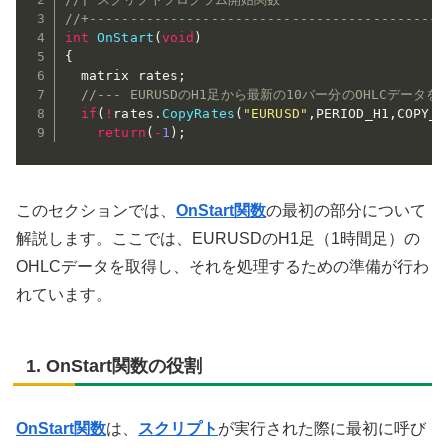
//+--------------------------------------------
int
OnStart
(
void
)
{
  matrix rates
;
//--- EURUSDのH1足から最新の10バー分のOHLCデータ
if
(
!
rates
.
CopyRates
(
"EURUSD"
,
PERIOD_H1
,
COPY_R
return
(
-
1
)
;
このセクションでは、
OnStart
関数
の最初の部分について
解説します。ここでは、EURUSDのH1足（1時間足）の
OHLCデータを取得し、それを処理するための準備が行わ
れています。
1. OnStart関数の役割
OnStart
関数
は、
スクリプト
が実行された際に最初に呼び