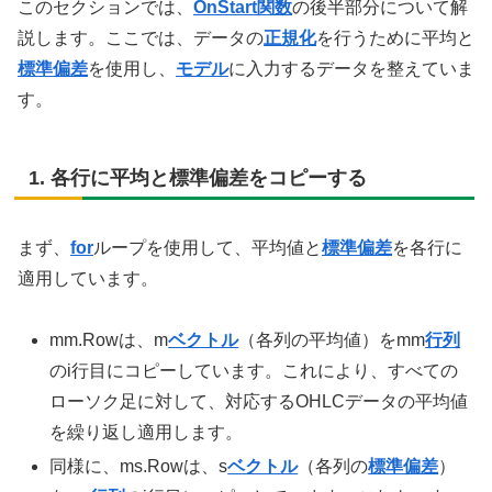
このセクションでは、
OnStart
関数
の後半部分について解
説します。ここでは、データの
正規化
を行うために平均と
標準偏差
を使用し、
モデル
に入力するデータを整えていま
す。
1. 各行に平均と標準偏差をコピーする
まず、
for
ループを使用して、平均値と
標準偏差
を各行に
適用しています。
mm.Rowは、m
ベクトル
（各列の平均値）をmm
行列
のi行目にコピーしています。これにより、すべての
ローソク足に対して、対応するOHLCデータの平均値
を繰り返し適用します。
同様に、ms.Rowは、s
ベクトル
（各列の
標準偏差
）