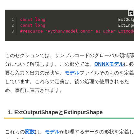
const
long
                             ExtOutpu
const
long
                             ExtInput
#resource "Python/model.onnx" as uchar ExtModel
このセクションでは、サンプルコードのグローバル領域部
分について解説します。この部分では、
ONNX
モデル
に必
要な入力と出力の形状や、
モデル
ファイルそのものを定義
しています。これらの定義は、後の処理で使用されるた
め、事前に宣言されます。
1. ExtOutputShapeとExtInputShape
これらの
変数
は、
モデル
が処理するデータの形状を定義し