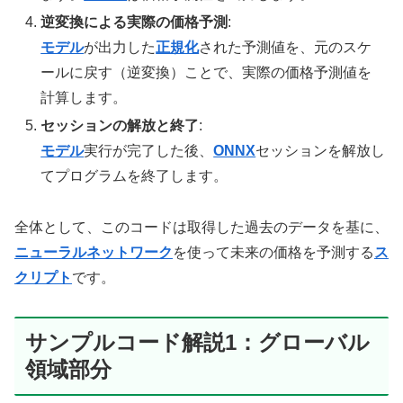
逆変換による実際の価格予測
:
モデル
が出力した
正規化
された予測値を、元のスケ
ールに戻す（逆変換）ことで、実際の価格予測値を
計算します。
セッションの解放と終了
:
モデル
実行が完了した後、
ONNX
セッションを解放し
てプログラムを終了します。
全体として、このコードは取得した過去のデータを基に、
ニューラルネットワーク
を使って未来の価格を予測する
ス
クリプト
です。
サンプルコード解説1：グローバル
領域部分