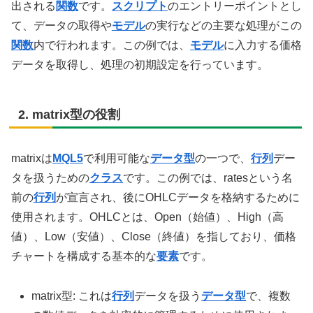
出される
関数
です。
スクリプト
のエントリーポイントとし
て、データの取得や
モデル
の実行などの主要な処理がこの
関数
内で行われます。この例では、
モデル
に入力する価格
データを取得し、処理の初期設定を行っています。
2. matrix型の役割
matrixは
MQL5
で利用可能な
データ型
の一つで、
行列
デー
タを扱うための
クラス
です。この例では、ratesという名
前の
行列
が宣言され、後にOHLCデータを格納するために
使用されます。OHLCとは、Open（始値）、High（高
値）、Low（安値）、Close（終値）を指しており、価格
チャートを構成する基本的な
要素
です。
matrix型: これは
行列
データを扱う
データ型
で、複数