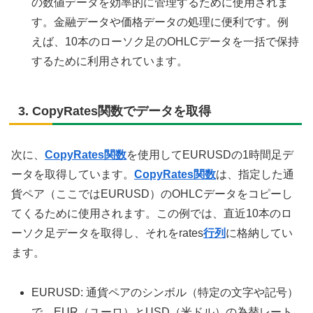
の数値データを効率的に管理するために使用されま
す。金融データや価格データの処理に便利です。例
えば、10本のローソク足のOHLCデータを一括で保持
するために利用されています。
3. CopyRates関数でデータを取得
次に、
CopyRates関数
を使用してEURUSDの1時間足デ
ータを取得しています。
CopyRates関数
は、指定した通
貨ペア（ここではEURUSD）のOHLCデータをコピーし
てくるために使用されます。この例では、直近10本のロ
ーソク足データを取得し、それをrates
行列
に格納してい
ます。
EURUSD: 通貨ペアのシンボル（特定の文字や記号）
で、EUR（ユーロ）とUSD（米ドル）の為替レート