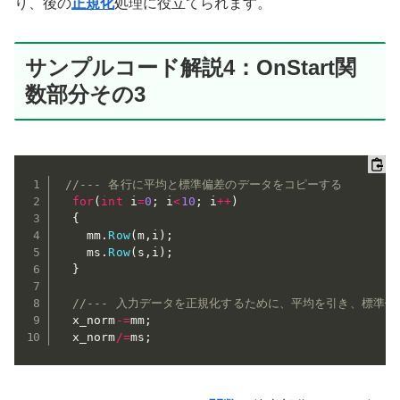
り、後の
正規化
処理に役立てられます。
サンプルコード解説4：OnStart関
数部分その3
//--- 各行に平均と標準偏差のデータをコピーする
for
(
int
 i
=
0
;
 i
<
10
;
 i
++
)
{
    mm
.
Row
(
m
,
i
)
;
    ms
.
Row
(
s
,
i
)
;
}
//--- 入力データを正規化するために、平均を引き、標準偏
  x_norm
-=
mm
;
  x_norm
/=
ms
;