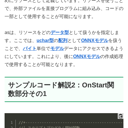
めにリソースとして定義しています。リソースを使うこと
で、外部ファイルを直接プログラムに組み込み、コードの
一部として使用することが可能になります。
asは、リソースをどの
データ型
として扱うかを指定しま
す。ここでは、
uchar型
の
配列
として
ONNX
モデル
を扱う
ことで、
バイト
単位で
モデル
データにアクセスできるよう
にしています。これにより、後に
ONNX
モデル
の作成処理
で使用することが可能となります。
サンプルコード解説2：OnStart関
数部分その1
//+--------------------------------------------
//| スクリプトプログラム開始関数                      