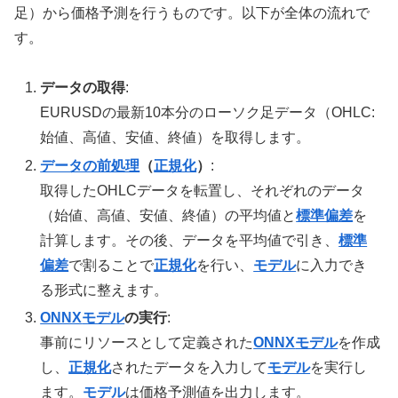
足）から価格予測を行うものです。以下が全体の流れで
す。
データの取得
:
EURUSDの最新10本分のローソク足データ（OHLC:
始値、高値、安値、終値）を取得します。
データの前処理
（
正規化
）
:
取得したOHLCデータを転置し、それぞれのデータ
（始値、高値、安値、終値）の平均値と
標準偏差
を
計算します。その後、データを平均値で引き、
標準
偏差
で割ることで
正規化
を行い、
モデル
に入力でき
る形式に整えます。
ONNX
モデル
の実行
:
事前にリソースとして定義された
ONNX
モデル
を作成
し、
正規化
されたデータを入力して
モデル
を実行し
ます。
モデル
は価格予測値を出力します。