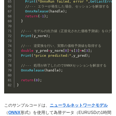
Print
(
"OnnxRun failed, error "
,
GetLastError
//--- エラーが発生した場合、セッションを解放する
OnnxRelease
(
handle
)
;
return
(
-
1
)
;
}
//--- モデルの出力値（正規化された価格予測値）をログに
Print
(
y_norm
)
;
//--- 逆変換を行い、実際の価格予測値を取得する
double
 y_pred
=
y_norm
[
0
]
*
s
[
3
]
+
m
[
3
]
;
Print
(
"price predicted:"
,
y_pred
)
;
//--- 処理が終了したのでONNXセッションを解放する
OnnxRelease
(
handle
)
;
return
(
0
)
;
}
このサンプルコードは、
ニューラルネットワーク
モデル
（
ONNX
形式）を使用して為替データ（EURUSDの1時間