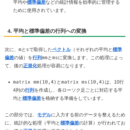
平均や
標準偏差
などの統計情報を効率的に管理する
ために使用されています。
4. 平均と標準偏差の行列への変換
m
s
次に、
と
で取得した
ベクトル
（それぞれの平均と
標準
mm
ms
偏差
の値）を
行列
と
に変換します。この処理によっ
て、後の
正規化
処理が容易になります。
matrix mm(10,4)
matrix ms(10,4)
と
は、10行
4列の
行列
を作成し、各ローソク足ごとに対応する平
均と
標準偏差
を格納する準備をしています。
この部分では、
モデル
に入力する前のデータを整えるため
に、統計的な処理（平均と
標準偏差
の計算）が行われてお