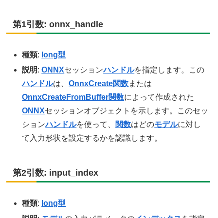
第1引数: onnx_handle
種類
:
long型
説明
:
ONNX
セッション
ハンドル
を指定します。この
ハンドル
は、
OnnxCreate関数
または
OnnxCreateFromBuffer関数
によって作成された
ONNX
セッションオブジェクトを示します。このセッ
ション
ハンドル
を使って、
関数
はどの
モデル
に対し
て入力形状を設定するかを認識します。
第2引数: input_index
種類
:
long型