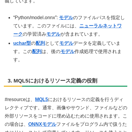
義しています。
“Python/model.onnx”:
モデル
のファイルパスを指定し
ています。このファイルには、
ニューラルネットワ
ーク
の学習済み
モデル
が含まれています。
uchar型
の
配列
として
モデル
データを定義していま
す。この
配列
は、後の
モデル
作成処理で使用されま
す。
3. MQL5におけるリソース定義の役割
#resourceは、
MQL5
におけるリソースの定義を行うディ
レクティブです。通常、画像やサウンド、ファイルなどの
外部リソースをコードに埋め込むために使用されます。こ
の場合は、
ONNX
モデル
ファイルをプログラム内で扱うた