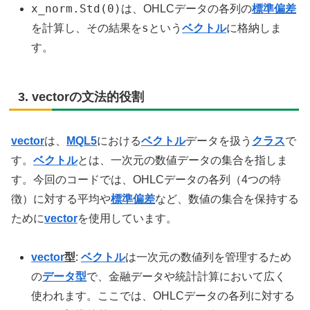
x_norm.Std(0)
は、OHLCデータの各列の
標準偏差
s
を計算し、その結果を
という
ベクトル
に格納しま
す。
3. vectorの文法的役割
vector
は、
MQL5
における
ベクトル
データを扱う
クラス
で
す。
ベクトル
とは、一次元の数値データの集合を指しま
す。今回のコードでは、OHLCデータの各列（4つの特
徴）に対する平均や
標準偏差
など、数値の集合を保持する
ために
vector
を使用しています。
vector
型
:
ベクトル
は一次元の数値列を管理するため
の
データ型
で、金融データや統計計算において広く
使われます。ここでは、OHLCデータの各列に対する