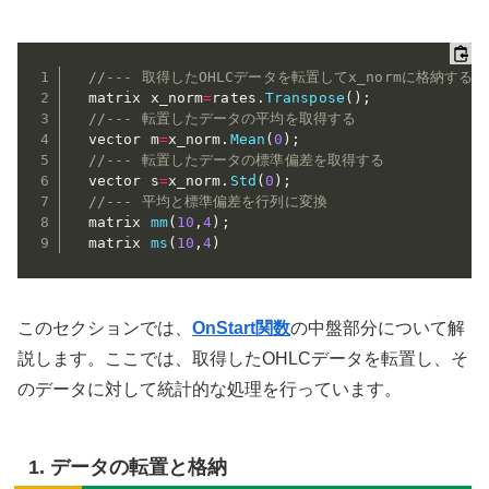
//--- 取得したOHLCデータを転置してx_normに格納する
  matrix x_norm
=
rates
.
Transpose
(
)
;
//--- 転置したデータの平均を取得する
  vector m
=
x_norm
.
Mean
(
0
)
;
//--- 転置したデータの標準偏差を取得する
  vector s
=
x_norm
.
Std
(
0
)
;
//--- 平均と標準偏差を行列に変換
  matrix 
mm
(
10
,
4
)
;
  matrix 
ms
(
10
,
4
)
このセクションでは、
OnStart
関数
の中盤部分について解
説します。ここでは、取得したOHLCデータを転置し、そ
のデータに対して統計的な処理を行っています。
1. データの転置と格納