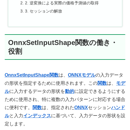
2. 逆変換による実際の価格予測値の取得
3. セッションの解放
OnnxSetInputShape関数の働き・
役割
OnnxSetInputShape関数
は、
ONNX
モデル
の入力データ
の形状を指定するために使用されます。この
関数
は、
モデ
ル
に入力するデータの形状を
動的
に設定できるようにする
ために使用され、特に複数の入力パターンに対応する場合
に便利です。
関数
は、指定された
ONNX
セッション
ハンド
ル
と入力
インデックス
に基づいて、入力データの形状を設
定します。