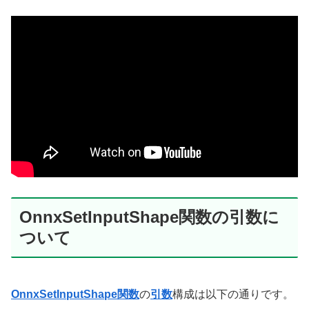
OnnxSetInputShape関数の引数に
ついて
OnnxSetInputShape関数
の
引数
構成は以下の通りです。