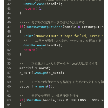
OnnxRelease
(
handle
)
;
return
(
-
1
)
;
}
//--- モデルの出力データの形状を設定する
if
(
!
OnnxSetOutputShape
(
handle
,
0
,
ExtOutputShap
{
Print
(
"OnnxSetOutputShape failed, error "
,
G
//--- エラーが発生した場合、セッションを解放する
OnnxRelease
(
handle
)
;
return
(
-
1
)
;
}
//--- 正規化された入力データをfloat型に変換する
  matrixf x_normf
;
  x_normf
.
Assign
(
x_norm
)
;
//--- モデルの出力データを格納するためのベクトルを初
  vectorf 
y_norm
(
1
)
;
//--- モデルを実行し、価格予測を行う
if
(
!
OnnxRun
(
handle
,
ONNX_DEBUG_LOGS 
|
 ONNX_NO_
{