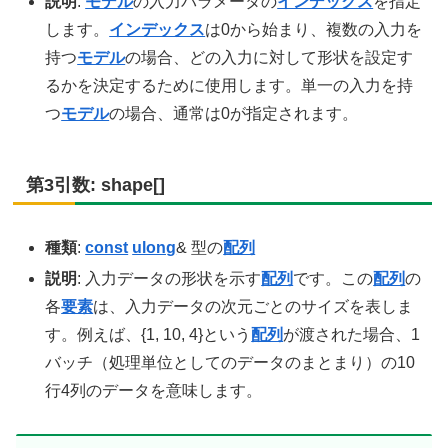
説明
:
モデル
の入力パラメータの
インデックス
を指定
します。
インデックス
は0から始まり、複数の入力を
持つ
モデル
の場合、どの入力に対して形状を設定す
るかを決定するために使用します。単一の入力を持
つ
モデル
の場合、通常は0が指定されます。
第3引数: shape[]
種類
:
const
ulong
& 型の
配列
説明
: 入力データの形状を示す
配列
です。この
配列
の
各
要素
は、入力データの次元ごとのサイズを表しま
す。例えば、{1, 10, 4}という
配列
が渡された場合、1
バッチ（処理単位としてのデータのまとまり）の10
行4列のデータを意味します。