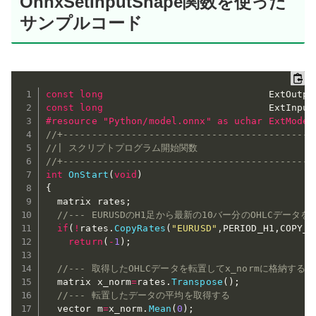
OnnxSetInputShape関数を使った
サンプルコード
const
long
                             ExtOutpu
const
long
                             ExtInput
#resource "Python/model.onnx" as uchar ExtModel
//+--------------------------------------------
//| スクリプトプログラム開始関数                      
//+--------------------------------------------
int
OnStart
(
void
)
{
  matrix rates
;
//--- EURUSDのH1足から最新の10バー分のOHLCデータ
if
(
!
rates
.
CopyRates
(
"EURUSD"
,
PERIOD_H1
,
COPY_R
return
(
-
1
)
;
//--- 取得したOHLCデータを転置してx_normに格納する
  matrix x_norm
=
rates
.
Transpose
(
)
;
//--- 転置したデータの平均を取得する
  vector m
=
x_norm
.
Mean
(
0
)
;