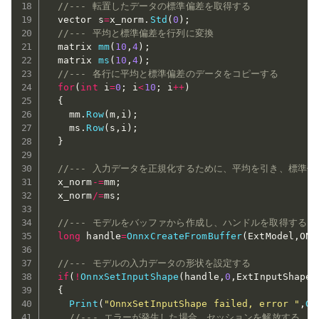
//--- 転置したデータの標準偏差を取得する
  vector s
=
x_norm
.
Std
(
0
)
;
//--- 平均と標準偏差を行列に変換
  matrix 
mm
(
10
,
4
)
;
  matrix 
ms
(
10
,
4
)
;
//--- 各行に平均と標準偏差のデータをコピーする
for
(
int
 i
=
0
;
 i
<
10
;
 i
++
)
{
    mm
.
Row
(
m
,
i
)
;
    ms
.
Row
(
s
,
i
)
;
}
//--- 入力データを正規化するために、平均を引き、標準偏
  x_norm
-=
mm
;
  x_norm
/=
ms
;
//--- モデルをバッファから作成し、ハンドルを取得する
long
 handle
=
OnnxCreateFromBuffer
(
ExtModel
,
ONN
//--- モデルの入力データの形状を設定する
if
(
!
OnnxSetInputShape
(
handle
,
0
,
ExtInputShape
)
{
Print
(
"OnnxSetInputShape failed, error "
,
Ge
//--- エラーが発生した場合、セッションを解放する