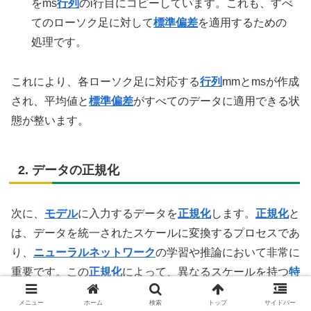
をms
行列
のi行目にコピーしています。これも、すべ
てのローソク足に対して
標準偏差
を適用するための
処理です。
これにより、各ローソク足に対応する
行列
mmとmsが作成
され、平均値と
標準偏差
がすべてのデータに適用できる状
態が整います。
2. データの正規化
次に、
モデル
に入力するデータを
正規化
します。
正規化
と
は、データを統一されたスケールに変換するプロセスであ
り、
ニューラルネットワーク
の学習や推論において非常に
重要です。この
正規化
によって、異なるスケールを持つ
特
徴量
を比較しやすくします。
メニュー
ホーム
検索
トップ
サイドバー