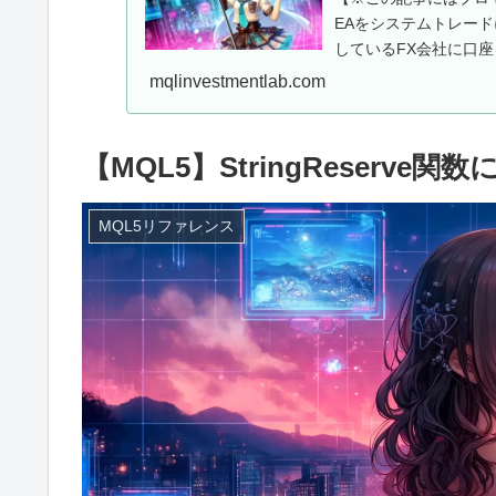
EAをシステムトレー
しているFX会社に口座
用EAを...
mqlinvestmentlab.com
【MQL5】StringReserve関
MQL5リファレンス