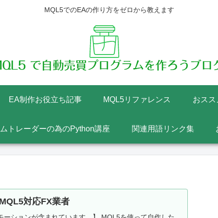
MQL5でのEAの作り方をゼロから教えます
EA制作お役立ち記事
MQL5リファレンス
おスス
テムトレーダーの為のPython講座
関連用語リンク集
MQL5対応FX業者
ーションが含まれています。】 MQL5を使って自作した