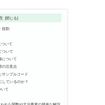
次
き・役割
？
について
引数について
戻り値について
使う際の注意点
を使ったサンプルコード
4にしているのか？
ついて
使われた関数や文法要素の簡単な解説