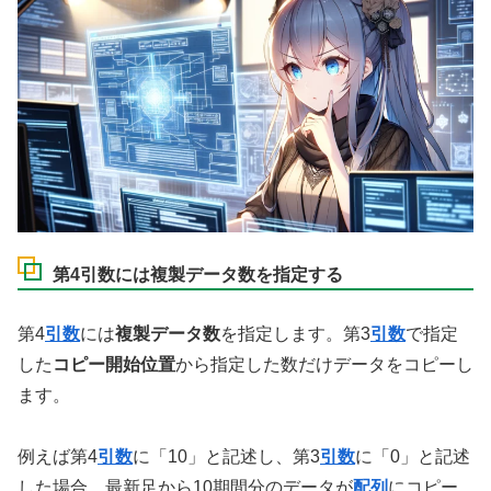
第4引数には複製データ数を指定する
第4
引数
には
複製データ数
を指定します。第3
引数
で指定
した
コピー開始位置
から指定した数だけデータをコピーし
ます。
例えば第4
引数
に「10」と記述し、第3
引数
に「0」と記述
した場合、最新足から10期間分のデータが
配列
にコピー