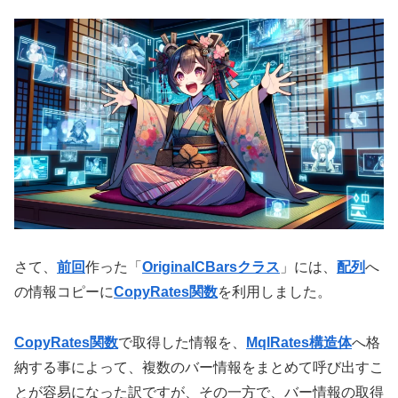
さて、
前回
作った「
OriginalCBarsクラス
」には、
配列
へ
の情報コピーに
CopyRates関数
を利用しました。
CopyRates関数
で取得した情報を、
MqlRates構造体
へ格
納する事によって、複数のバー情報をまとめて呼び出すこ
とが容易になった訳ですが、その一方で、バー情報の取得