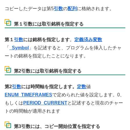
コピーしたデータは第5
引数
の
配列
に格納されます。
第１引数には取引銘柄を指定する
第１
引数
には銘柄を指定します
。
定義済み変数
「
_Symbol
」を記述すると、プログラムを挿入したチャ
ートの銘柄を指定したことになります。
第2引数には取引銘柄を指定する
第2
引数
には時間軸を指定します。
定数
値
ENUM_TIMEFRAMES
で定められた値を設定します。0、
もしくは
PERIOD_CURRENT
と記述すると現在のチャー
トの時間軸が適用されます
第3引数には、コピー開始位置を指定する