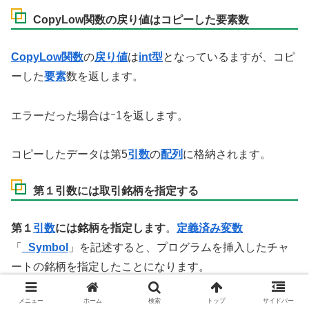
CopyLow関数の戻り値はコピーした要素数
CopyLow関数
の
戻り値
は
int型
となっているますが、コピ
ーした
要素
数を返します。
エラーだった場合はｰ1を返します。
コピーしたデータは第5
引数
の
配列
に格納されます。
第１引数には取引銘柄を指定する
第１
引数
には銘柄を指定します
。
定義済み変数
「
_Symbol
」を記述すると、プログラムを挿入したチャ
ートの銘柄を指定したことになります。
第2引数には取引銘柄を指定する
メニュー
ホーム
検索
トップ
サイドバー