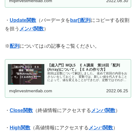
mqlinvestmentlab.com
2022.08.30
・
Update関数
（バーデータを
bar[]配列
にコピーする役割
を担う
メンバ関数
）
※
配列
については↓の記事をご覧ください。
【超入門】MQL5 ＥＡ講座 第18回「配列
(Array)について」【ＥＡの作り方】
前回は定数について解説しました。 改めて前回の内容をお
さらいをしておくと、 変数では、新しい値を代入すること
によって、値を変えることができたが、定数ではそれがで
きない。 定数には、#define命令で作る方法と、const特定
子で作る方法、...
mqlinvestmentlab.com
2022.06.25
・
Close関数
（終値情報にアクセスする
メンバ関数
）
・
High関数
（高値情報にアクセスする
メンバ関数
）