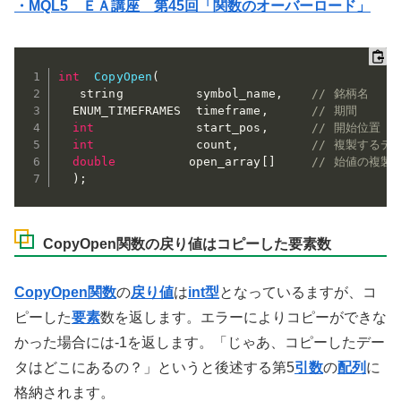
・MQL5 ＥＡ講座 第45回「関数のオーバーロード」
int
CopyOpen
(
   string          symbol_name
,
// 銘柄名 
  ENUM_TIMEFRAMES  timeframe
,
// 期間 
int
              start_pos
,
// 開始位置 
int
              count
,
// 複製するデ
double
          open_array
[
]
// 始値の複製
)
;
CopyOpen関数の戻り値はコピーした要素数
CopyOpen関数
の
戻り値
は
int型
となっているますが、コ
ピーした
要素
数を返します。エラーによりコピーができな
かった場合には-1を返します。「じゃあ、コピーしたデー
タはどこにあるの？」というと後述する第5
引数
の
配列
に
格納されます。