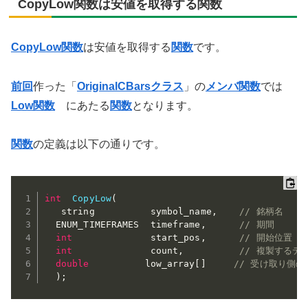
CopyLow関数は安値を取得する関数
CopyLow関数
は安値を取得する
関数
です。
前回
作った「
OriginalCBarsクラス
」の
メンバ関数
では
Low関数
にあたる
関数
となります。
関数
の定義は以下の通りです。
int
CopyLow
(
   string          symbol_name
,
// 銘柄名 
  ENUM_TIMEFRAMES  timeframe
,
// 期間 
int
              start_pos
,
// 開始位置 
int
              count
,
// 複製するデ
double
          low_array
[
]
// 受け取り側の
)
;