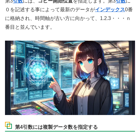
第3
引数
には、
コピー開始位置
を指定します。第3
引数
に
０を記述する事によって最新のデータが
インデックス
0番
に格納され、時間軸が古い方に向かって、1.2.3・・・ｎ
番目と並んでいます。
第4引数には複製データ数を指定する