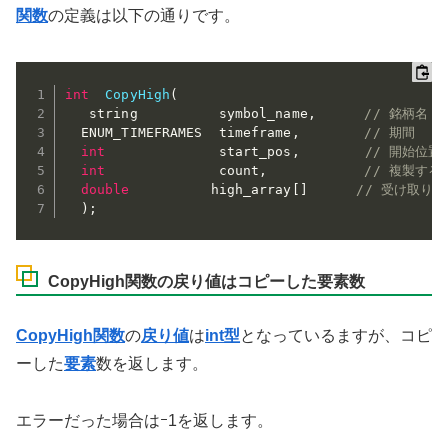
関数
の定義は以下の通りです。
int
CopyHigh
(
   string          symbol_name
,
// 銘柄名 
  ENUM_TIMEFRAMES  timeframe
,
// 期間 
int
              start_pos
,
// 開始位置
int
              count
,
// 複製する
double
          high_array
[
]
// 受け取り側
)
;
CopyHigh関数の戻り値はコピーした要素数
CopyHigh関数
の
戻り値
は
int型
となっているますが、コピ
ーした
要素
数を返します。
エラーだった場合はｰ1を返します。