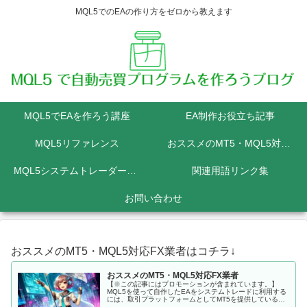
MQL5でのEAの作り方をゼロから教えます
MQL5でEAを作ろう講座
EA制作お役立ち記事
MQL5リファレンス
おススメのMT5・MQL5対応FX業者
MQL5システムトレーダーの為のPython講座
関連用語リンク集
お問い合わせ
おススメのMT5・MQL5対応FX業者はコチラ↓
おススメのMT5・MQL5対応FX業者
【※この記事にはプロモーションが含まれています。】
MQL5を使って自作したEAをシステムトレードに利用する
には、取引プラットフォームとしてMT5を提供しているFX
会社に口座を開設しなくてはいけません。 MQL5にて開発