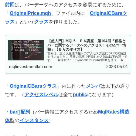
前回
は、バーデータへのアクセスを容易にするために、
「
OriginalPrice.mqh
」ファイル内に「
OriginalCBarsク
ラス
」という
クラス
を作りました。
【超入門】MQL5 ＥＡ講座 第104回「価格と
バーに関するデータへのアクセス：その2バー情
報」【ＥＡの作り方】
前回は、主に現在値情報へのアクセス方法についての解説
を行いました。 前回の記事で解説した方法は以下の通りで
す。 ・取得方法１：SymbolInfoDouble関数を使う ・取得
方法2：オリジナル関数を作って取得する ・取得方法3：
mqlinvestmentlab.com
2023.05.01
Symbo...
「
OriginalCBarsクラス
」内に作った
メンバ
は以下の通り
です。（
アクセスレベル
は全て
public
になります）
・
bar[]配列
（バー情報にアクセスするため
MqlRates構造
体
型の
インスタンス
）