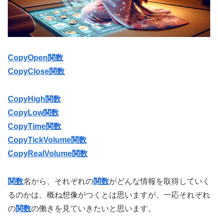
CopyOpen関数
CopyClose関数
CopyHigh関数
CopyLow関数
CopyTime関数
CopyTickVolume関数
CopyRealVolume関数
関数
名から、それぞれの
関数
がどんな情報を取得していく
るのかは、概ね想像がつくとは思いますが、一応それぞれ
の
関数
の働きを見ていきたいと思います。