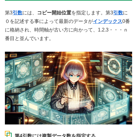
第3
引数
には、
コピー開始位置
を指定します。第3
引数
に
０を記述する事によって最新のデータが
インデックス
0番
に格納され、時間軸が古い方に向かって、1.2.3・・・ｎ
番目と並んでいます。
第4引数には複製データ数を指定する