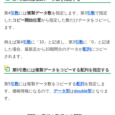
第4
引数
には
複製データ数
を指定します。第3
引数
で指定
した
コピー開始位置
から指定した数だけデータをコピーし
ます。
例えば第4
引数
に「10」と記述し、第3
引数
に「0」と記述
した場合、最新足から10期間分のデータが
配列
にコピー
されます。
第5引数には複製データをコピーする配列を指定する
第5
引数
には複製データ数をコピーする
配列
を指定しま
す。価格情報になるので、
データ型
は
double型
となりま
す。