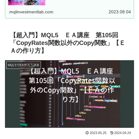
した、MT5用EAを...
mqlinvestmentlab.com
2023.08.04
【超入門】MQL5 ＥＡ講座 第105回
「CopyRates関数以外のCopy関数」【Ｅ
Ａの作り方】
MQL5でEA作ろう講座
2023.05.25
2024.04.24