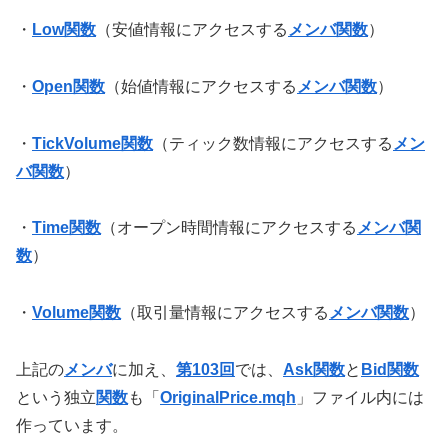
・
Low関数
（安値情報にアクセスする
メンバ関数
）
・
Open関数
（始値情報にアクセスする
メンバ関数
）
・
TickVolume関数
（ティック数情報にアクセスする
メン
バ関数
）
・
Time関数
（オープン時間情報にアクセスする
メンバ関
数
）
・
Volume関数
（取引量情報にアクセスする
メンバ関数
）
上記の
メンバ
に加え、
第103回
では、
Ask関数
と
Bid関数
という独立
関数
も「
OriginalPrice.mqh
」ファイル内には
作っています。