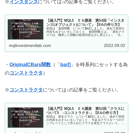
※
インスタンス
については↓の記事をご覧ください。
【超入門】MQL5 ＥＡ講座 第54回「インスタ
ンス(オブジェクト)について」【EAの作り方】
前回は 仮想関数 について解説しました。 改めて前回の
内容をおさらいをしておくと、 仮想関数とは、「派生クラ
スでは、継承した関数の処理内容を少し変えたい」「大ま
かな処理内容だけ元のクラスで決めて、細かい処理内容
は、各派生クラスで決めたい」と...
mqlinvestmentlab.com
2022.09.02
・
OriginalCBars関数
（「
bar[]
」を時系列にセットする為
の
コンストラクタ
）
※
コンストラクタ
については↓の記事をご覧ください。
【超入門】MQL5 ＥＡ講座 第52回「クラスに
ついて5 -コンストラクタ-」【EAの作り方】
前回は 派生クラス について解説しました。 改めて前回
の内容をおさらいをしておくと、 今あるクラスを一つのテ
ンプレートとして作られたクラスを派生クラスという。 派
生クラスは、classキーワード→派生クラス名 →コロン(:)
→public...