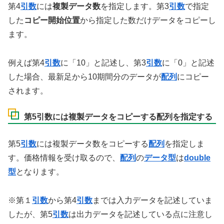
第4
引数
には
複製データ数
を指定します。第3
引数
で指定
した
コピー開始位置
から指定した数だけデータをコピーし
ます。
例えば第4
引数
に「10」と記述し、第3
引数
に「0」と記述
した場合、最新足から10期間分のデータが
配列
にコピー
されます。
第5引数には複製データをコピーする配列を指定する
第5
引数
には複製データ数をコピーする
配列
を指定しま
す。価格情報を受け取るので、
配列
の
データ型
は
double
型
となります。
※第１
引数
から第4
引数
までは入力データを記述していま
したが、第5
引数
は出力データを記述している点に注意し