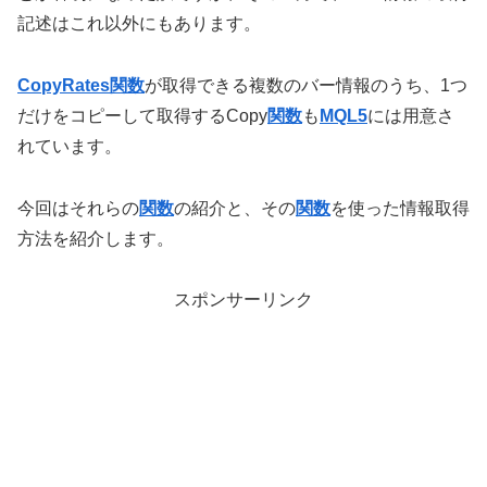
記述はこれ以外にもあります。
CopyRates関数
が取得できる複数のバー情報のうち、1つ
だけをコピーして取得するCopy
関数
も
MQL5
には用意さ
れています。
今回はそれらの
関数
の紹介と、その
関数
を使った情報取得
方法を紹介します。
スポンサーリンク