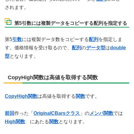
されます。
第5引数には複製データをコピーする配列を指定する
第5
引数
には複製データ数をコピーする
配列
を指定しま
す。価格情報を受け取るので、
配列
の
データ型
は
double
型
となります。
CopyHigh関数は高値を取得する関数
CopyHigh関数
は高値を取得する
関数
です。
前回
作った「
OriginalCBarsクラス
」の
メンバ関数
では
High関数
にあたる
関数
となります。