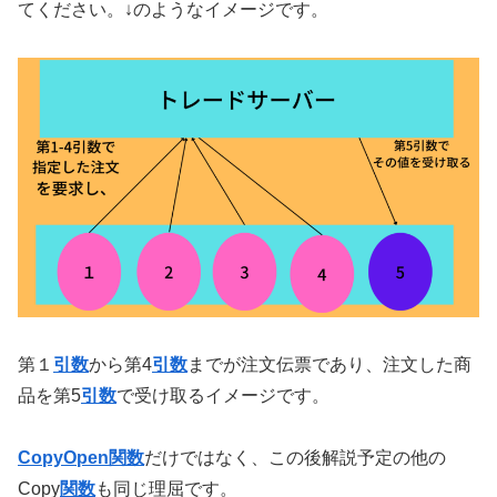
てください。↓のようなイメージです。
第１
引数
から第4
引数
までが注文伝票であり、注文した商
品を第5
引数
で受け取るイメージです。
CopyOpen関数
だけではなく、この後解説予定の他の
Copy
関数
も同じ理屈です。