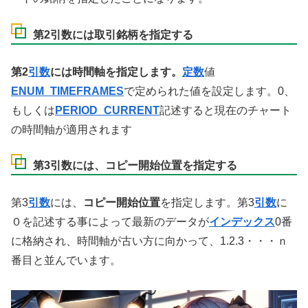
第2引数には取引銘柄を指定する
第2
引数
には時間軸を指定します。
定数
値
ENUM_TIMEFRAMES
で定められた値を設定します。0、
もしくは
PERIOD_CURRENT
記述すると現在のチャート
の時間軸が適用されます
第3引数には、コピー開始位置を指定する
第3
引数
には、
コピー開始位置
を指定します。第3
引数
に
０を記述する事によって最新のデータが
インデックス
0番
に格納され、時間軸が古い方に向かって、1.2.3・・・ｎ
番目と並んでいます。