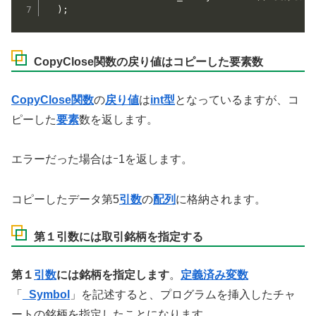
)
;
CopyClose関数の戻り値はコピーした要素数
CopyClose関数
の
戻り値
は
int型
となっているますが、コ
ピーした
要素
数を返します。
エラーだった場合はｰ1を返します。
コピーしたデータ第5
引数
の
配列
に格納されます。
第１引数には取引銘柄を指定する
第１
引数
には銘柄を指定します
。
定義済み変数
「
_Symbol
」を記述すると、プログラムを挿入したチャ
ートの銘柄を指定したことになります。