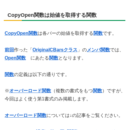
CopyOpen関数は始値を取得する関数
CopyOpen関数
は各バーの始値を取得する
関数
です。
前回
作った「
OriginalCBarsクラス
」の
メンバ関数
では、
Open関数
にあたる
関数
となります。
関数
の定義は以下の通りです。
※
オーバーロード関数
（複数の書式をもつ
関数
）ですが、
今回はよく使う第1書式のみ掲載します。
オーバーロード関数
については↓の記事をご覧ください。