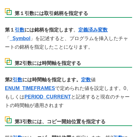
第１引数には取引銘柄を指定する
第１
引数
には銘柄を指定します
。
定義済み変数
「
_Symbol
」を記述すると、プログラムを挿入したチャ
ートの銘柄を指定したことになります。
第2引数には時間軸を指定する
第2
引数
には時間軸を指定します。
定数
値
ENUM_TIMEFRAMES
で定められた値を設定します。0、
もしくは
PERIOD_CURRENT
と記述すると現在のチャー
トの時間軸が適用されます
第3引数には、コピー開始位置を指定する