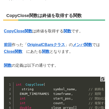
CopyClose関数は終値を取得する関数
CopyClose関数
は終値を取得する
関数
です。
前回
作った「
OriginalCBarsクラス
」の
メンバ関数
では
Close関数
にあたる
関数
となります。
関数
の定義は以下の通りです。
int
CopyClose
(
   string          symbol_name
,
// 銘柄名 
  ENUM_TIMEFRAMES  timeframe
,
// 期間 
int
              start_pos
,
// 開始位置
int
              count
,
// 複製する
double
          close_array
[
]
// 受け取り