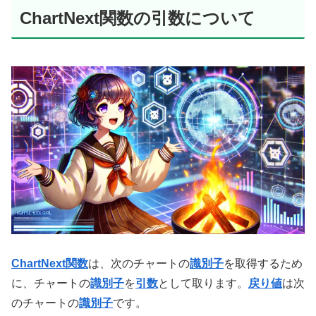
ChartNext関数の引数について
ChartNext関数
は、次のチャートの
識別子
を取得するため
に、チャートの
識別子
を
引数
として取ります。
戻り値
は次
のチャートの
識別子
です。