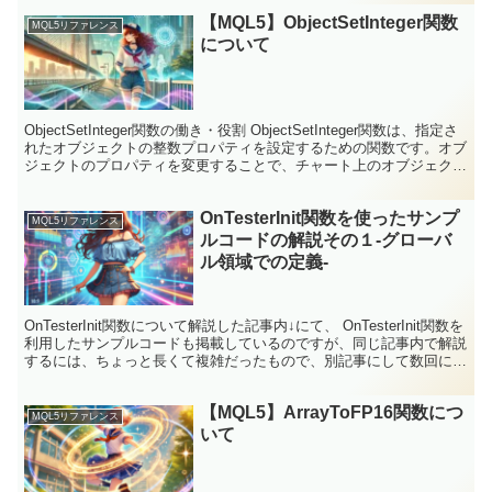
【MQL5】ObjectSetInteger関数
MQL5リファレンス
について
ObjectSetInteger関数の働き・役割 ObjectSetInteger関数は、指定さ
れたオブジェクトの整数プロパティを設定するための関数です。オブ
ジェクトのプロパティを変更することで、チャート上のオブジェクト
の表示や動作をカスタ...
OnTesterInit関数を使ったサンプ
MQL5リファレンス
ルコードの解説その１-グローバ
ル領域での定義-
OnTesterInit関数について解説した記事内↓にて、 OnTesterInit関数を
利用したサンプルコードも掲載しているのですが、同じ記事内で解説
するには、ちょっと長くて複雑だったもので、別記事にして数回に分
けて解説しています。 第1...
【MQL5】ArrayToFP16関数につ
MQL5リファレンス
いて