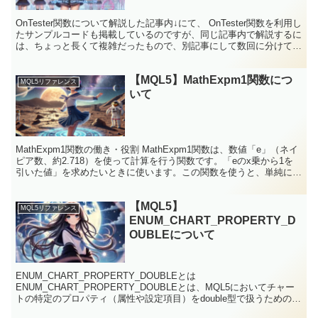
OnTester関数について解説した記事内↓にて、 OnTester関数を利用し
たサンプルコードも掲載しているのですが、同じ記事内で解説するに
は、ちょっと長くて複雑だったもので、別記事にして数回に分けて解
説することにしました。 第1回目はグ...
【MQL5】MathExpm1関数につ
MQL5リファレンス
いて
MathExpm1関数の働き・役割 MathExpm1関数は、数値「e」（ネイ
ピア数、約2.718）を使って計算を行う関数です。「eのx乗から1を
引いた値」を求めたいときに使います。この関数を使うと、単純に
「eのx乗から1を引く」よりも、計...
【MQL5】
MQL5リファレンス
ENUM_CHART_PROPERTY_D
OUBLEについて
ENUM_CHART_PROPERTY_DOUBLEとは
ENUM_CHART_PROPERTY_DOUBLEとは、MQL5においてチャー
トの特定のプロパティ（属性や設定項目）をdouble型で扱うための識
別子の集合です。これらのプロパティ...