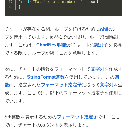
Print
(
"Total chart number: "
,
 count
)
;
}
チャートが存在する間、ループを続けるために
while
ルー
プを使用しています。idが-1でない限り、ループは継続し
ます。これは、
ChartNext関数
がチャートの
識別子
を取得
できる限り、ループが続くことを意味します。
次に、チャートの情報をフォーマットして
文字列
を作成す
るために、
StringFormat関数
を使用しています。この
関
数
は、指定された
フォーマット指定子
に従って
文字列
を生
成します。ここでは、以下のフォーマット指定子を使用し
ています。
%d
:整数を表示するための
フォーマット指定子
です。ここ
では、チャートのカウントを表示します。