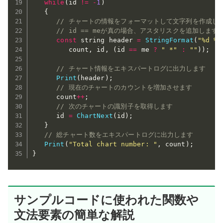
while
(
id 
!=
-
1
)
{
// チャートの情報をフォーマットして文字列を作成し
// id == meが真の場合、アスタリスクを追加します
const
 string header 
=
StringFormat
(
"%d %l
         count
,
 id
,
(
id 
==
 me 
?
" *"
:
""
)
)
;
// チャート情報をエキスパートログに出力します
Print
(
header
)
;
// 現在のチャートのカウントを増加させます
      count
++
;
// 次のチャートの識別子を取得します
      id 
=
ChartNext
(
id
)
;
}
// 総チャート数をエキスパートログに出力します
Print
(
"Total chart number: "
,
 count
)
;
}
サンプルコードに使われた関数や
文法要素の簡単な解説