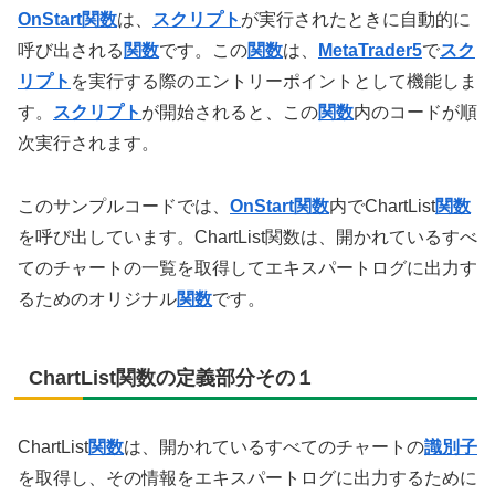
OnStart
関数
は、
スクリプト
が実行されたときに自動的に
呼び出される
関数
です。この
関数
は、
MetaTrader5
で
スク
リプト
を実行する際のエントリーポイントとして機能しま
す。
スクリプト
が開始されると、この
関数
内のコードが順
次実行されます。
このサンプルコードでは、
OnStart
関数
内でChartList
関数
を呼び出しています。ChartList関数は、開かれているすべ
てのチャートの一覧を取得してエキスパートログに出力す
るためのオリジナル
関数
です。
ChartList関数の定義部分その１
ChartList
関数
は、開かれているすべてのチャートの
識別子
を取得し、その情報をエキスパートログに出力するために