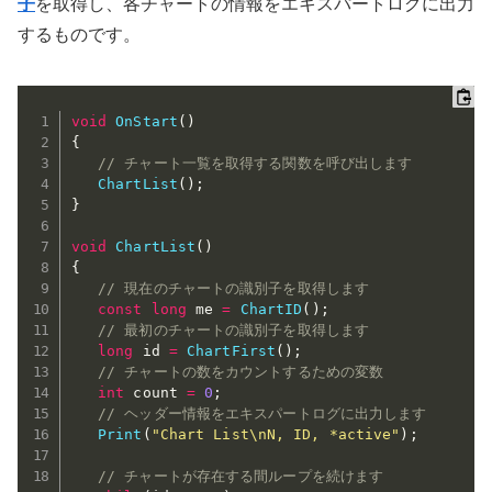
子
を取得し、各チャートの情報をエキスパートログに出力
するものです。
void
OnStart
(
)
{
// チャート一覧を取得する関数を呼び出します
ChartList
(
)
;
}
void
ChartList
(
)
{
// 現在のチャートの識別子を取得します
const
long
 me 
=
ChartID
(
)
;
// 最初のチャートの識別子を取得します
long
 id 
=
ChartFirst
(
)
;
// チャートの数をカウントするための変数
int
 count 
=
0
;
// ヘッダー情報をエキスパートログに出力します
Print
(
"Chart List\nN, ID, *active"
)
;
// チャートが存在する間ループを続けます