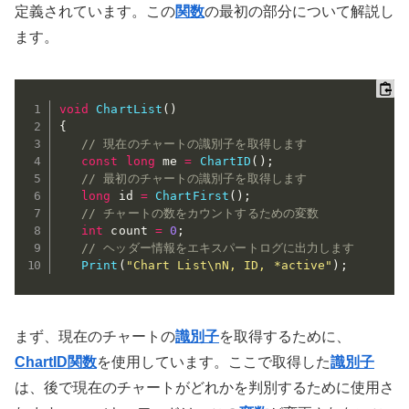
定義されています。この
関数
の最初の部分について解説し
ます。
void
ChartList
(
)
{
// 現在のチャートの識別子を取得します
const
long
 me 
=
ChartID
(
)
;
// 最初のチャートの識別子を取得します
long
 id 
=
ChartFirst
(
)
;
// チャートの数をカウントするための変数
int
 count 
=
0
;
// ヘッダー情報をエキスパートログに出力します
Print
(
"Chart List\nN, ID, *active"
)
;
まず、現在のチャートの
識別子
を取得するために、
ChartID関数
を使用しています。ここで取得した
識別子
は、後で現在のチャートがどれかを判別するために使用さ