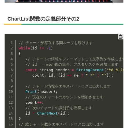
ChartList関数の定義部分その2
// チャートが存在する間ループを続けます
while
(
id 
!=
-
1
)
{
// チャートの情報をフォーマットして文字列を作成します
// id == meが真の場合、アスタリスクを追加します
const
 string header 
=
StringFormat
(
"%d %lld 
      count
,
 id
,
(
id 
==
 me 
?
" *"
:
""
)
)
;
// チャート情報をエキスパートログに出力します
Print
(
header
)
;
// 現在のチャートのカウントを増加させます
   count
++
;
// 次のチャートの識別子を取得します
   id 
=
ChartNext
(
id
)
;
}
// 総チャート数をエキスパートログに出力します