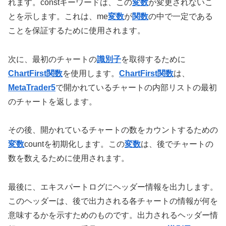
れます。constキーワードは、この
変数
が変更されないこ
とを示します。これは、me
変数
が
関数
の中で一定である
ことを保証するために使用されます。
次に、最初のチャートの
識別子
を取得するために
ChartFirst関数
を使用します。
ChartFirst関数
は、
MetaTrader5
で開かれているチャートの内部リストの最初
のチャートを返します。
その後、開かれているチャートの数をカウントするための
変数
countを初期化します。この
変数
は、後でチャートの
数を数えるために使用されます。
最後に、エキスパートログにヘッダー情報を出力します。
このヘッダーは、後で出力される各チャートの情報が何を
意味するかを示すためのものです。出力されるヘッダー情