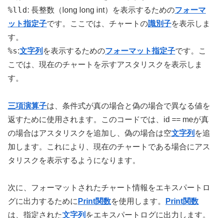
%lld
: 長整数（long long int）を表示するための
フォーマ
ット指定子
です。ここでは、チャートの
識別子
を表示しま
す。
%s
:
文字列
を表示するための
フォーマット指定子
です。こ
こでは、現在のチャートを示すアスタリスクを表示しま
す。
三項演算子
は、条件式が真の場合と偽の場合で異なる値を
返すために使用されます。このコードでは、id == meが真
の場合はアスタリスクを追加し、偽の場合は空
文字列
を追
加します。これにより、現在のチャートである場合にアス
タリスクを表示するようになります。
次に、フォーマットされたチャート情報をエキスパートロ
グに出力するために
Print関数
を使用します。
Print関数
は、指定された
文字列
をエキスパートログに出力します。