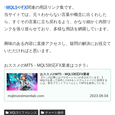
↑
MQL5
や
FX
関連の用語リンク集です。
当サイトでは、元々わからない言葉や概念に出くわした
ら、すぐその言葉に立ち戻れるよう、かなり細かく内部リ
ンクを張り巡らせており、多様な用語を網羅しています。
興味のある内容に直接アクセスし、疑問の解決にお役立て
いただければと思います。
おススメのMT5・MQL5対応FX業者はコチラ↓
おススメのMT5・MQL5対応FX業者
【※この記事にはプロモーションが含まれています。】
MQL5を使って自作したEAをシステムトレードに利用する
には、取引プラットフォームとしてMT5を提供しているFX
会社に口座を開設しなくてはいけません。 MQL5にて開発
した、MT5用EAを...
mqlinvestmentlab.com
2023.08.04
MQL5リファレンス
チャート操作