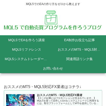
MQL5でのEAの作り方をゼロから教えます
MQL5でEAを作ろう講座
EA制作お役立ち記事
MQL5リファレンス
おススメのMT5・MQL5対応FX業者
MQL5システムトレーダーの為のPython講座
関連用語リンク集
お問い合わせ
おススメのMT5・MQL5対応FX業者はコチラ↓
おススメのMT5・MQL5対応FX業者
【※この記事にはプロモーションが含まれています。】
MQL5を使って自作したEAをシステムトレードに利用する
には、取引プラットフォームとしてMT5を提供しているFX
会社に口座を開設しなくてはいけません。 MQL5にて開発