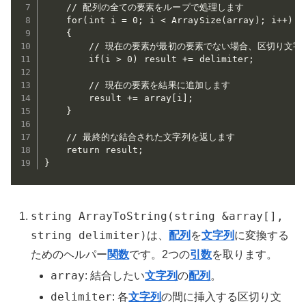
    // 配列の全ての要素をループで処理します

    for(int i = 0; i < ArraySize(array); i++)

    {

        // 現在の要素が最初の要素でない場合、区切り文字
        if(i > 0) result += delimiter;

        // 現在の要素を結果に追加します

        result += array[i];

    }

    // 最終的な結合された文字列を返します

    return result;

}
string ArrayToString(string &array[],
string delimiter)
は、
配列
を
文字列
に変換する
ためのヘルパー
関数
です。2つの
引数
を取ります。
array
: 結合したい
文字列
の
配列
。
delimiter
: 各
文字列
の間に挿入する区切り文