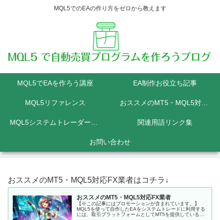
MQL5でのEAの作り方をゼロから教えます
MQL5でEAを作ろう講座
EA制作お役立ち記事
MQL5リファレンス
おススメのMT5・MQL5対応FX業者
MQL5システムトレーダーの為のPython講座
関連用語リンク集
お問い合わせ
おススメのMT5・MQL5対応FX業者はコチラ↓
おススメのMT5・MQL5対応FX業者
【※この記事にはプロモーションが含まれています。】
MQL5を使って自作したEAをシステムトレードに利用する
には、取引プラットフォームとしてMT5を提供しているFX
会社に口座を開設しなくてはいけません。 MQL5にて開発