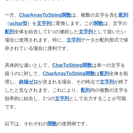
一方、
CharArrayToString関数
は、複数の文字を含む
配列
（
uchar型
）を
文字列
に変換します。この
関数
は、文字の
配列
全体を結合して1つの連続した
文字列
として扱いたい
場合に使用されます。特に、
文字列
データが配列形式で保
存されている場合に便利です。
具体的な違いとして、
CharToString関数
は単一の文字を
扱うのに対して、
CharArrayToString関数
は
配列
全体を処
理し、
終端ゼロ
が含まれる場合、その時点で
文字列
が終了
したと見なされます。これにより、
配列
内の複数の文字を
効率的に結合し、1つの
文字列
として出力することが可能
です。
以下は、それぞれの
関数
の使用例です。