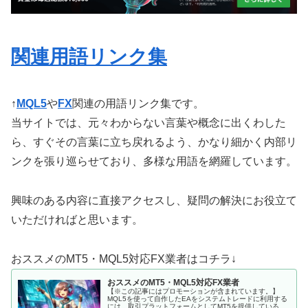
関連用語リンク集
↑
MQL5
や
FX
関連の用語リンク集です。
当サイトでは、元々わからない言葉や概念に出くわした
ら、すぐその言葉に立ち戻れるよう、かなり細かく内部リ
ンクを張り巡らせており、多様な用語を網羅しています。
興味のある内容に直接アクセスし、疑問の解決にお役立て
いただければと思います。
おススメのMT5・MQL5対応FX業者はコチラ↓
おススメのMT5・MQL5対応FX業者
【※この記事にはプロモーションが含まれています。】
MQL5を使って自作したEAをシステムトレードに利用する
には、取引プラットフォームとしてMT5を提供しているFX