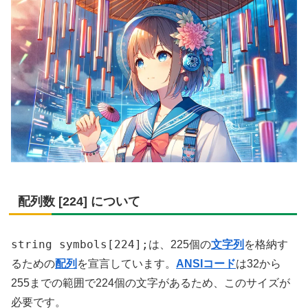
配列数 [224] について
string symbols[224];
は、225個の
文字列
を格納す
るための
配列
を宣言しています。
ANSIコード
は32から
255までの範囲で224個の文字があるため、このサイズが
必要です。