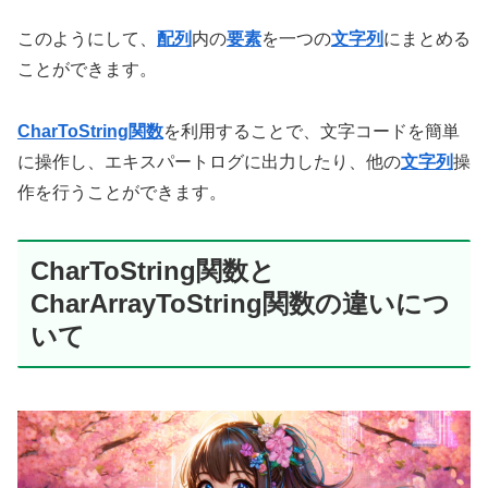
このようにして、
配列
内の
要素
を一つの
文字列
にまとめる
ことができます。
CharToString関数
を利用することで、文字コードを簡単
に操作し、エキスパートログに出力したり、他の
文字列
操
作を行うことができます。
CharToString関数と
CharArrayToString関数の違いにつ
いて