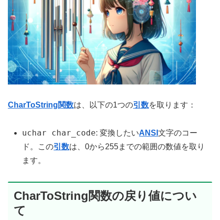
CharToString関数
は、以下の1つの
引数
を取ります：
uchar char_code
: 変換したい
ANSI
文字のコー
ド。この
引数
は、0から255までの範囲の数値を取り
ます。
CharToString関数の戻り値につい
て