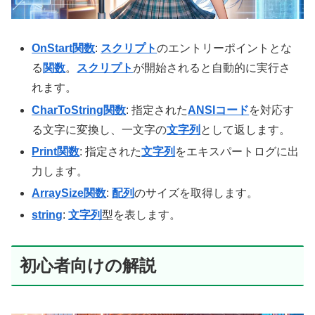
OnStart
関数
:
スクリプト
のエントリーポイントとな
る
関数
。
スクリプト
が開始されると自動的に実行さ
れます。
CharToString関数
: 指定された
ANSIコード
を対応す
る文字に変換し、一文字の
文字列
として返します。
Print関数
: 指定された
文字列
をエキスパートログに出
力します。
ArraySize関数
:
配列
のサイズを取得します。
string
:
文字列
型を表します。
初心者向けの解説