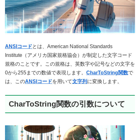
ANSIコード
とは、American National Standards
Institute（アメリカ国家規格協会）が制定した文字コード
規格のことです。この規格は、英数字や記号などの文字を
0から255までの数値で表現します。
CharToString関数
で
は、この
ANSIコード
を用いて
文字列
に変換します。
CharToString関数の引数について