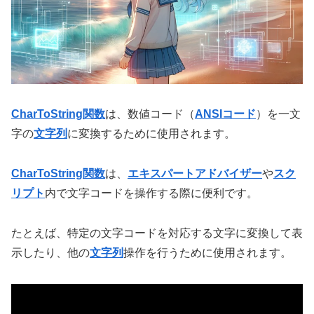
CharToString関数
は、数値コード（
ANSIコード
）を一文
字の
文字列
に変換するために使用されます。
CharToString関数
は、
エキスパートアドバイザー
や
スク
リプト
内で文字コードを操作する際に便利です。
たとえば、特定の文字コードを対応する文字に変換して表
示したり、他の
文字列
操作を行うために使用されます。