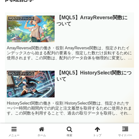
【MQL5】ArrayReverse関数に
MQL5リファレンス
ついて
ArrayReverse関数の働き・役割 ArrayReverse関数は、指定されたイ
ンデックスから始まる配列の要素を、指定した数だけ反転するために
使用されます。この関数は、配列のデータ自体を物理的に変更し、指
定した範囲内の要素の順序を逆転...
【MQL5】HistorySelect関数につ
MQL5リファレンス
いて
HistorySelect関数の働き・役割 HistorySelect関数は、指定されたサ
ーバー時間の期間内での約定と注文履歴を取得するために使用されま
す。この関数を利用することで、過去の取引データを取得し、それに
基づいて様々な分析や処理を...
【MQL5】Transpose関数につい
MQL5リファレンス
て
メニュー
ホーム
検索
トップ
サイドバー