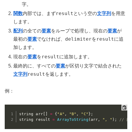
字。
result
関数
内部では、まず
という空の
文字列
を用意
します。
配列
の全ての
要素
をループで処理し、現在の
要素
が
delimiter
result
最初の
要素
でなければ、
を
に追
加します。
result
現在の
要素
を
に追加します。
最終的に、すべての
要素
が区切り文字で結合された
result
文字列
を返します。
例：
string arr
[
]
=
{
"A"
,
"B"
,
"C"
}
;
string result 
=
ArrayToString
(
arr
,
", "
)
;
// 結