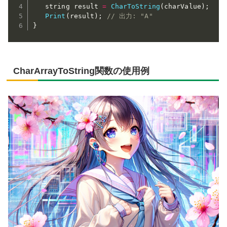
   string result 
=
CharToString
(
charValue
)
;
Print
(
result
)
;
// 出力: "A"
}
CharArrayToString関数の使用例