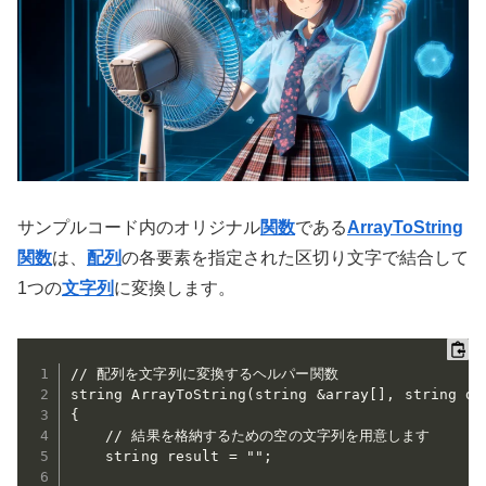
サンプルコード内のオリジナル
関数
である
ArrayToString
関数
は、
配列
の各要素を指定された区切り文字で結合して
1つの
文字列
に変換します。
// 配列を文字列に変換するヘルパー関数

string ArrayToString(string &array[], string del
{

    // 結果を格納するための空の文字列を用意します

    string result = "";
