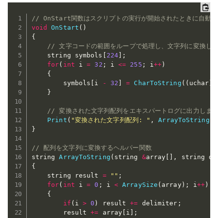
// OnStart関数はスクリプトの実行が開始されたときに自動
void
OnStart
(
)
{
// 文字コードの範囲をループで処理し、文字列に変換し
    string symbols
[
224
]
;
for
(
int
 i 
=
32
;
 i 
<=
255
;
 i
++
)
{
        symbols
[
i 
-
32
]
=
CharToString
(
(
uchar
)
i
}
// 変換された文字列配列をエキスパートログに出力しま
Print
(
"変換された文字列配列: "
,
ArrayToString
(
s
}
// 配列を文字列に変換するヘルパー関数
string 
ArrayToString
(
string 
&
array
[
]
,
 string de
{
    string result 
=
""
;
for
(
int
 i 
=
0
;
 i 
<
ArraySize
(
array
)
;
 i
++
)
{
if
(
i 
>
0
)
 result 
+=
 delimiter
;
        result 
+=
 array
[
i
]
;