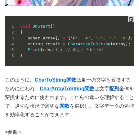
void
OnStart
(
)
{
   uchar array
[
]
=
{
'H'
,
'e'
,
'l'
,
'l'
,
'o'
}
;
   string result 
=
CharArrayToString
(
array
)
;
Print
(
result
)
;
// 出力: "Hello"
}
このように、
CharToString関数
は単一の文字を変換する
ために使われ、
CharArrayToString関数
は文字
配列
全体を
変換するために使われます。これらの違いを理解すること
で、適切な状況で適切な
関数
を選択し、文字データの処理
を効率化することができます。
<参照＞