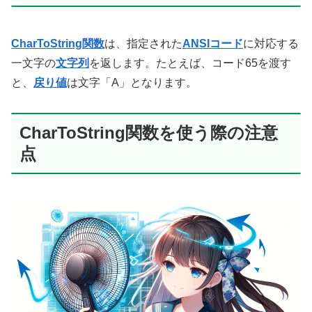
CharToString関数
は、指定された
ANSIコード
に対応する
一文字の
文字列
を返します。たとえば、コード65を渡す
と、
戻り値
は文字「A」となります。
CharToString関数を使う際の注意
点