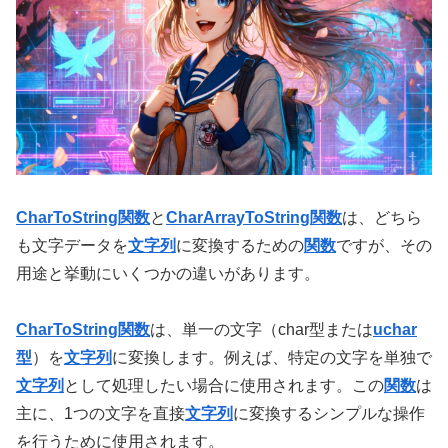
CharToString関数
と
CharArrayToString関数
は、どちら
も文字データを
文字列
に変換するための
関数
ですが、その
用途と挙動にいくつかの違いがあります。
CharToString関数
は、単一の文字（char型または
uchar
型
）を
文字列
に変換します。例えば、特定の文字を単独で
文字列
として処理したい場合に使用されます。この
関数
は
主に、1つの文字を直接
文字列
に変換するシンプルな操作
を行うために使用されます。