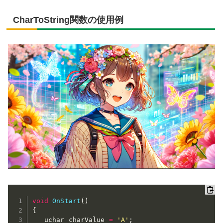
CharToString関数の使用例
void
OnStart
(
)
{
   uchar charValue 
=
'A'
;