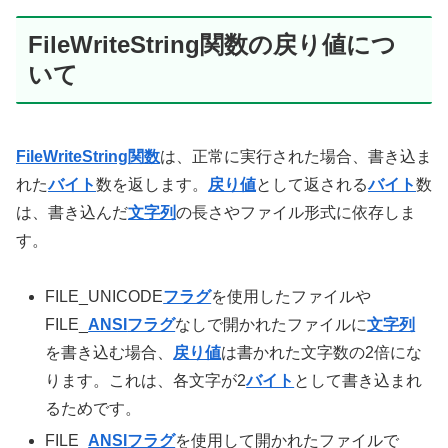
FileWriteString関数の戻り値につ
いて
FileWriteString関数
は、正常に実行された場合、書き込ま
れた
バイト
数を返します。
戻り値
として返される
バイト
数
は、書き込んだ
文字列
の長さやファイル形式に依存しま
す。
FILE_UNICODE
フラグ
を使用したファイルや
FILE_
ANSI
フラグ
なしで開かれたファイルに
文字列
を書き込む場合、
戻り値
は書かれた文字数の2倍にな
ります。これは、各文字が2
バイト
として書き込まれ
るためです。
FILE_
ANSI
フラグ
を使用して開かれたファイルで