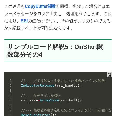
この処理も
CopyBuffer関数
と同様、失敗した場合にはエ
ラーメッセージをログに出力し、処理を終了します。これ
により、
RSI
の値だけでなく、その値がいつのものである
かを記録することが可能になります。
サンプルコード解説5：OnStart関
数部分その4
//--- メモリ解放：不要になった指標ハンドルを解放
IndicatorRelease
(
rsi_handle
)
;
//--- 配列サイズを取得
  rsi_size
=
ArraySize
(
rsi_buff
)
;
//--- 指標値を書き込むためにファイルを開く（存在しな
ResetLastError
(
)
;