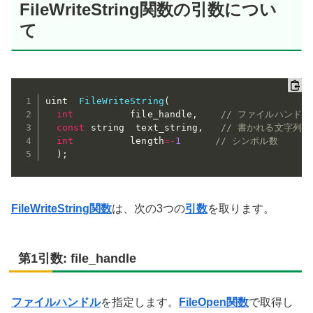
FileWriteString関数の引数につい
て
uint  
FileWriteString
(
int
          file_handle
,
// ファイルハンドル
const
 string  text_string
,
// 書かれる文字列
int
          length
=
-
1
// シンボル数
)
;
FileWriteString関数
は、次の3つの
引数
を取ります。
第1引数: file_handle
ファイルハンドル
を指定します。
FileOpen関数
で取得し