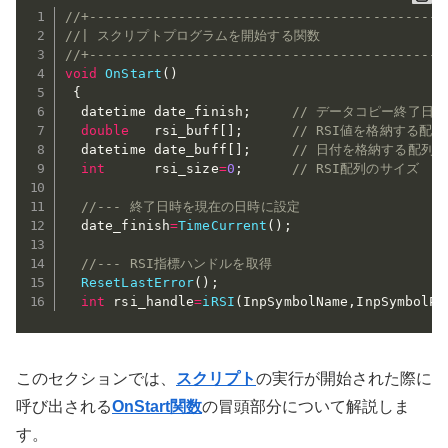
//+--------------------------------------------
//| スクリプトプログラムを開始する関数                  
//+--------------------------------------------
void
OnStart
(
)
{
  datetime date_finish
;
// データコピー終了日時
double
   rsi_buff
[
]
;
// RSI値を格納する配列
  datetime date_buff
[
]
;
// 日付を格納する配列
int
      rsi_size
=
0
;
// RSI配列のサイズ
//--- 終了日時を現在の日時に設定
  date_finish
=
TimeCurrent
(
)
;
//--- RSI指標ハンドルを取得
ResetLastError
(
)
;
int
 rsi_handle
=
iRSI
(
InpSymbolName
,
InpSymbolPe
このセクションでは、
スクリプト
の実行が開始された際に
呼び出される
OnStart
関数
の冒頭部分について解説しま
す。