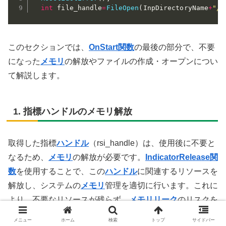
int
 file_handle
=
FileOpen
(
InpDirectoryName
+
"//
このセクションでは、
OnStart
関数
の最後の部分で、不要
になった
メモリ
の解放やファイルの作成・オープンについ
て解説します。
1. 指標ハンドルのメモリ解放
取得した指標
ハンドル
（rsi_handle）は、使用後に不要と
なるため、
メモリ
の解放が必要です。
IndicatorRelease関
数
を使用することで、この
ハンドル
に関連するリソースを
解放し、システムの
メモリ
管理を適切に行います。これに
より、不要なリソースが残らず、
メモリリーク
のリスクを
回避します。
メニュー
ホーム
検索
トップ
サイドバー