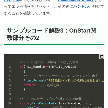
ってエラー情報をリセットし、その後に
ハンドル
が無効で
あることを確認しています。
サンプルコード解説3：OnStart関
数部分その2
//--- 指標ハンドル取得に失敗した場合
if
(
rsi_handle
==
INVALID_HANDLE
)
{
//--- エラーメッセージをエキスパートログに出力
PrintFormat
(
"RSI指標ハンドルの取得に失敗しました。
return
;
// 処理を終了
}
//--- RSIが全ての値を計算するまで待機
while
(
BarsCalculated
(
rsi_handle
)
==
-
1
)
Sleep
(
10
)
;
// 計算完了までスリープ（10ミリ秒）