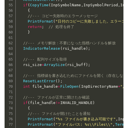
if
(
CopyTime
(
InpSymbolName
,
InpSymbolPeriod
,
Inp
{
//--- コピー失敗時のエラーメッセージ
PrintFormat
(
"日付のコピーに失敗しました。エラーコード
return
;
// 処理を終了
}
//--- メモリ解放：不要になった指標ハンドルを解放
IndicatorRelease
(
rsi_handle
)
;
//--- 配列サイズを取得
  rsi_size
=
ArraySize
(
rsi_buff
)
;
//--- 指標値を書き込むためにファイルを開く（存在しな
ResetLastError
(
)
;
int
 file_handle
=
FileOpen
(
InpDirectoryName
+
"//
//--- ファイルが正常に開けたか確認
if
(
file_handle
!=
INVALID_HANDLE
)
{
//--- ファイルが開けたことを通知
PrintFormat
(
"%s ファイルが書き込み可能です"
,
InpF
PrintFormat
(
"ファイルパス: %s\\Files\\"
,
Termi