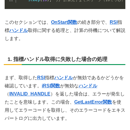
このセクションでは、
OnStart
関数
の続き部分で、
RSI
指
標
ハンドル
取得に関する処理と、計算の待機について解説
します。
1. 指標ハンドル取得に失敗した場合の処理
まず、取得した
RSI
指標
ハンドル
が無効であるかどうかを
確認しています。
iRSI関数
が無効な
ハンドル
（
INVALID_HANDLE
）を返した場合は、エラーが発生し
たことを意味します。この場合、
GetLastError関数
を使
用してエラーコードを取得し、そのエラーコードをエキス
パートログに出力しています。