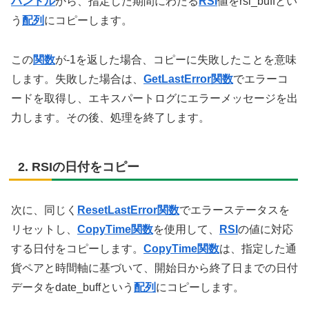
ハンドル
から、指定した期間にわたる
RSI
値をrsi_buffとい
う
配列
にコピーします。
この
関数
が-1を返した場合、コピーに失敗したことを意味
します。失敗した場合は、
GetLastError関数
でエラーコ
ードを取得し、エキスパートログにエラーメッセージを出
力します。その後、処理を終了します。
2. RSIの日付をコピー
次に、同じく
ResetLastError関数
でエラーステータスを
リセットし、
CopyTime関数
を使用して、
RSI
の値に対応
する日付をコピーします。
CopyTime関数
は、指定した通
貨ペアと時間軸に基づいて、開始日から終了日までの日付
データをdate_buffという
配列
にコピーします。