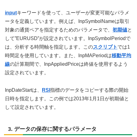
input
キーワードを使って、ユーザーが変更可能なパラメ
ータを定義しています。例えば、InpSymbolNameは取引
対象の通貨ペアを指定するためのパラメータで、
初期値
と
して”EURUSD”が設定されています。InpSymbolPeriodで
は、分析する時間軸を指定します。この
スクリプト
では1
時間足を使用しています。また、InpMAPeriodは
移動平均
線
の計算期間で、InpAppliedPriceは終値を使用するよう
設定されています。
InpDateStartは、
RSI
指標のデータをコピーする際の開始
日時を指定します。この例では2013年1月1日が初期値と
して設定されています。
3. データの保存に関するパラメータ