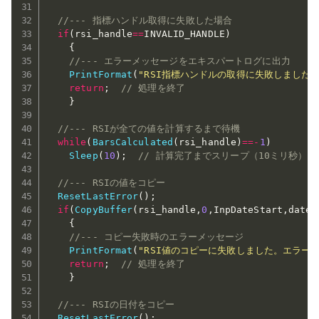
//--- 指標ハンドル取得に失敗した場合
if
(
rsi_handle
==
INVALID_HANDLE
)
{
//--- エラーメッセージをエキスパートログに出力
PrintFormat
(
"RSI指標ハンドルの取得に失敗しました。
return
;
// 処理を終了
}
//--- RSIが全ての値を計算するまで待機
while
(
BarsCalculated
(
rsi_handle
)
==
-
1
)
Sleep
(
10
)
;
// 計算完了までスリープ（10ミリ秒）
//--- RSIの値をコピー
ResetLastError
(
)
;
if
(
CopyBuffer
(
rsi_handle
,
0
,
InpDateStart
,
date_
{
//--- コピー失敗時のエラーメッセージ
PrintFormat
(
"RSI値のコピーに失敗しました。エラーコー
return
;
// 処理を終了
}
//--- RSIの日付をコピー
ResetLastError
(
)
;