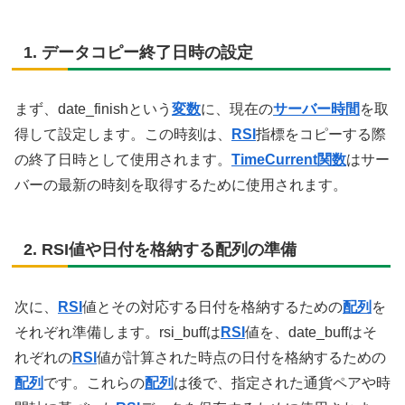
1. データコピー終了日時の設定
まず、date_finishという
変数
に、現在の
サーバー時間
を取
得して設定します。この時刻は、
RSI
指標をコピーする際
の終了日時として使用されます。
TimeCurrent関数
はサー
バーの最新の時刻を取得するために使用されます。
2. RSI値や日付を格納する配列の準備
次に、
RSI
値とその対応する日付を格納するための
配列
を
それぞれ準備します。rsi_buffは
RSI
値を、date_buffはそ
れぞれの
RSI
値が計算された時点の日付を格納するための
配列
です。これらの
配列
は後で、指定された通貨ペアや時