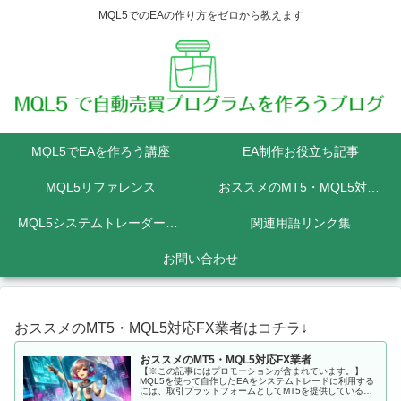
MQL5でのEAの作り方をゼロから教えます
MQL5でEAを作ろう講座
EA制作お役立ち記事
MQL5リファレンス
おススメのMT5・MQL5対応FX業者
MQL5システムトレーダーの為のPython講座
関連用語リンク集
お問い合わせ
おススメのMT5・MQL5対応FX業者はコチラ↓
おススメのMT5・MQL5対応FX業者
【※この記事にはプロモーションが含まれています。】
MQL5を使って自作したEAをシステムトレードに利用する
には、取引プラットフォームとしてMT5を提供しているFX
会社に口座を開設しなくてはいけません。 MQL5にて開発