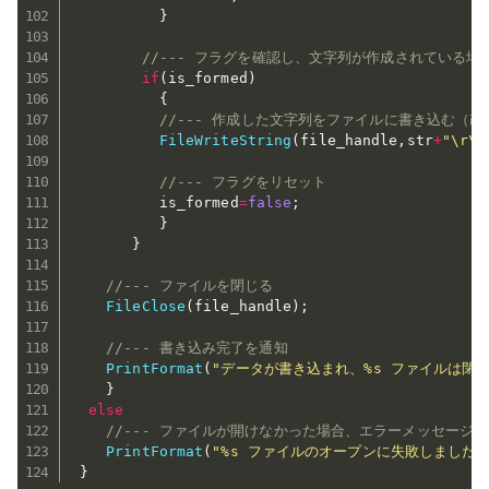
}
//--- フラグを確認し、文字列が作成されている
if
(
is_formed
)
{
//--- 作成した文字列をファイルに書き込む（
FileWriteString
(
file_handle
,
str
+
"\r\n
//--- フラグをリセット
          is_formed
=
false
;
}
}
//--- ファイルを閉じる
FileClose
(
file_handle
)
;
//--- 書き込み完了を通知
PrintFormat
(
"データが書き込まれ、%s ファイルは閉
}
else
//--- ファイルが開けなかった場合、エラーメッセージ
PrintFormat
(
"%s ファイルのオープンに失敗しました。
}