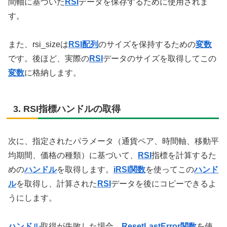
間軸に基づいた
RSI
データを保存するために使用されま
す。
また、rsi_sizeは
RSI
配列
のサイズを保持するための
変数
です。後ほど、実際の
RSI
データのサイズを取得してこの
変数
に格納します。
3. RSI指標ハンドルの取得
次に、指定されたパラメータ（通貨ペア、時間軸、移動平
均期間、価格の種類）に基づいて、
RSI
指標を計算するた
めの
ハンドル
を取得します。
iRSI関数
を使ってこの
ハンド
ル
を取得し、計算された
RSI
データを後にコピーできるよ
うにします。
ハンドル
取得が失敗した場合、
ResetLastError関数
を使