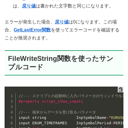
は、
戻り値
は書かれた文字数と同じになります。
エラーが発生した場合、
戻り値
は0になります。この場
合、
GetLastError関数
を使ってエラーコードを確認する
ことが推奨されます。
FileWriteString関数を使ったサン
プルコード
//--- スクリプトの起動時に入力パラメータのウィンドウを表
#property script_show_inputs
//--- 端末からデータを受け取るパラメータ
input string             InpSymbolName
=
"EURUSD"
input ENUM_TIMEFRAMES    InpSymbolPeriod
=
PERIOD