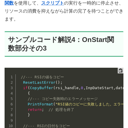
関数
を使用して、
スクリプト
の実行を一時的に停止させ、
リソースの消費を抑えながら計算の完了を待つことができ
ます。
サンプルコード解説4：OnStart関
数部分その3
//--- RSIの値をコピー
ResetLastError
(
)
;
if
(
CopyBuffer
(
rsi_handle
,
0
,
InpDateStart
,
date_
{
//--- コピー失敗時のエラーメッセージ
PrintFormat
(
"RSI値のコピーに失敗しました。エラーコー
return
;
// 処理を終了
}
//--- RSIの日付をコピー