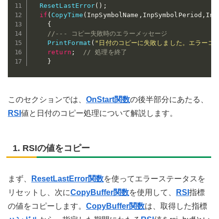
ResetLastError
(
)
;
if
(
CopyTime
(
InpSymbolName
,
InpSymbolPeriod
,
Inp
{
//--- コピー失敗時のエラーメッセージ
PrintFormat
(
"日付のコピーに失敗しました。エラーコード
return
;
// 処理を終了
}
このセクションでは、
OnStart
関数
の後半部分にあたる、
RSI
値と日付のコピー処理について解説します。
1. RSIの値をコピー
まず、
ResetLastError関数
を使ってエラーステータスを
リセットし、次に
CopyBuffer関数
を使用して、
RSI
指標
の値をコピーします。
CopyBuffer関数
は、取得した指標