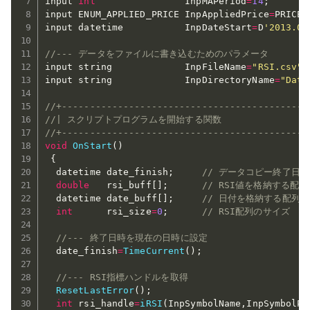
input 
int
                InpMAPeriod
=
14
;
input ENUM_APPLIED_PRICE InpAppliedPrice
=
PRICE_
input datetime           InpDateStart
=
D
'2013.01
//--- データをファイルに書き込むためのパラメータ
input string             InpFileName
=
"RSI.csv"
;
input string             InpDirectoryName
=
"Data
//+--------------------------------------------
//| スクリプトプログラムを開始する関数                  
//+--------------------------------------------
void
OnStart
(
)
{
  datetime date_finish
;
// データコピー終了日時
double
   rsi_buff
[
]
;
// RSI値を格納する配列
  datetime date_buff
[
]
;
// 日付を格納する配列
int
      rsi_size
=
0
;
// RSI配列のサイズ
//--- 終了日時を現在の日時に設定
  date_finish
=
TimeCurrent
(
)
;
//--- RSI指標ハンドルを取得
ResetLastError
(
)
;
int
 rsi_handle
=
iRSI
(
InpSymbolName
,
InpSymbolPe