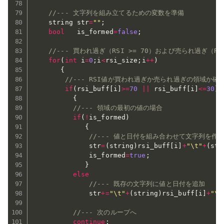
//--- 文字列を組み立てるための変数を準備
    string str
=
""
;
bool
   is_formed
=
false
;
//--- 買われ過ぎ（RSI >= 70）および売られ過ぎ（
for
(
int
 i
=
0
;
i
<
rsi_size
;
i
++
)
{
//--- RSI値が買われ過ぎか売られ過ぎの領域か確
if
(
rsi_buff
[
i
]
>=
70
||
 rsi_buff
[
i
]
<=
30
)
{
//--- 領域の最初の値の場合
if
(
!
is_formed
)
{
//--- 値と日付を組み合わせて文字列を作
              str
=
(
string
)
rsi_buff
[
i
]
+
"\t"
+
(
str
              is_formed
=
true
;
}
else
//--- 既存の文字列に値と日付を追加
              str
+=
"\t"
+
(
string
)
rsi_buff
[
i
]
+
"\t
//--- 次のループへ
continue
;