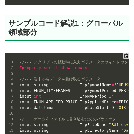
サンプルコード解説1：グローバル
領域部分
//--- スクリプトの起動時に入力パラメータのウィンドウを表
#property script_show_inputs
//--- 端末からデータを受け取るパラメータ
input string             InpSymbolName
=
"EURUSD"
input ENUM_TIMEFRAMES    InpSymbolPeriod
=
PERIOD
input 
int
                InpMAPeriod
=
14
;
input ENUM_APPLIED_PRICE InpAppliedPrice
=
PRICE_
input datetime           InpDateStart
=
D
'2013.01
//--- データをファイルに書き込むためのパラメータ
input string             InpFileName
=
"RSI.csv"
;
input string             InpDirectoryName
=
"Data