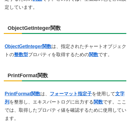
定しています。
ObjectGetInteger関数
ObjectGetInteger関数
は、指定されたチャートオブジェク
トの
整数型
プロパティを取得するための
関数
です。
PrintFormat関数
PrintFormat関数
は、
フォーマット指定子
を使用して
文字
列
を整形し、エキスパートログに出力する
関数
です。ここ
では、取得したプロパティ値を確認するために使用してい
ます。