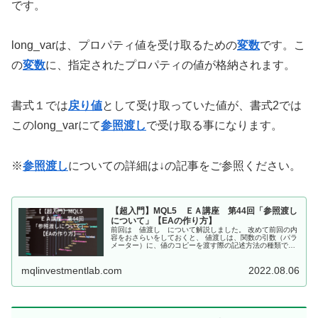
です。
long_varは、プロパティ値を受け取るための
変数
です。こ
の
変数
に、指定されたプロパティの値が格納されます。
書式１では
戻り値
として受け取っていた値が、書式2では
このlong_varにて
参照渡し
で受け取る事になります。
※
参照渡し
についての詳細は↓の記事をご参照ください。
【超入門】MQL5 ＥＡ講座 第44回「参照渡し
について」【EAの作り方】
前回は 値渡し について解説しました。 改めて前回の内
容をおさらいをしておくと、 値渡しは、関数の引数（パラ
メーター）に、値のコピーを渡す際の記述方法の種類であ
る。 値渡しの場合、データのコピーを渡しているので、関
数内での処理がどのようなも...
mqlinvestmentlab.com
2022.08.06