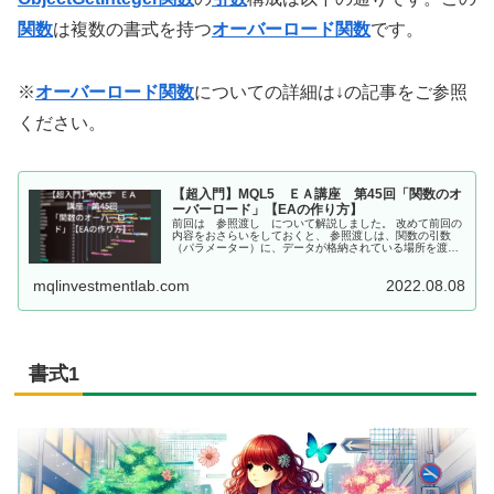
関数
は複数の書式を持つ
オーバーロード関数
です。
※
オーバーロード関数
についての詳細は↓の記事をご参照
ください。
【超入門】MQL5 ＥＡ講座 第45回「関数のオ
ーバーロード」【EAの作り方】
前回は 参照渡し について解説しました。 改めて前回の
内容をおさらいをしておくと、 参照渡しは、関数の引数
（パラメーター）に、データが格納されている場所を渡し
ている 参照渡しは、関数に元のデータのある場所（アドレ
ス）を渡すので、元のデータが...
mqlinvestmentlab.com
2022.08.08
書式1