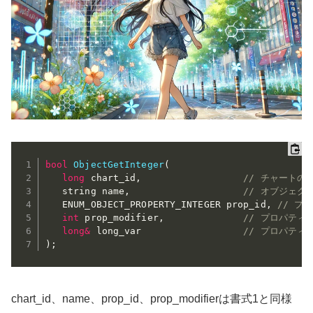
bool
ObjectGetInteger
(
long
 chart_id
,
// チャートの
   string name
,
// オブジェク
   ENUM_OBJECT_PROPERTY_INTEGER prop_id
,
// プ
int
 prop_modifier
,
// プロパティ
long
&
 long_var                  
// プロパティ
)
;
chart_id、name、prop_id、prop_modifierは書式1と同様