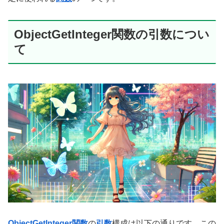
ObjectGetInteger関数の引数につい
て
ObjectGetInteger関数
の
引数
構成は以下の通りです。この