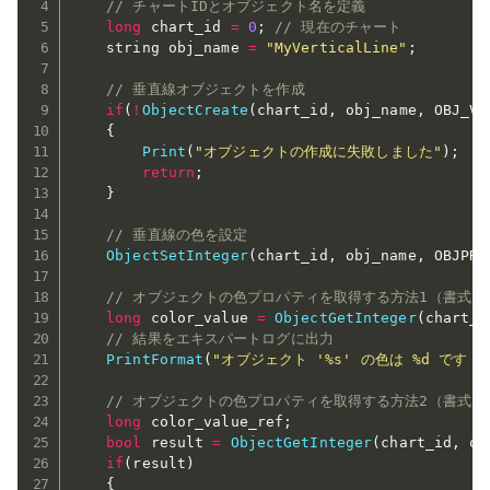
// チャートIDとオブジェクト名を定義
long
 chart_id 
=
0
;
// 現在のチャート
    string obj_name 
=
"MyVerticalLine"
;
// 垂直線オブジェクトを作成
if
(
!
ObjectCreate
(
chart_id
,
 obj_name
,
 OBJ_VL
{
Print
(
"オブジェクトの作成に失敗しました"
)
;
return
;
}
// 垂直線の色を設定
ObjectSetInteger
(
chart_id
,
 obj_name
,
 OBJPRO
// オブジェクトの色プロパティを取得する方法1（書式1
long
 color_value 
=
ObjectGetInteger
(
chart_i
// 結果をエキスパートログに出力
PrintFormat
(
"オブジェクト '%s' の色は %d です（
// オブジェクトの色プロパティを取得する方法2（書式2
long
 color_value_ref
;
bool
 result 
=
ObjectGetInteger
(
chart_id
,
 ob
if
(
result
)
{