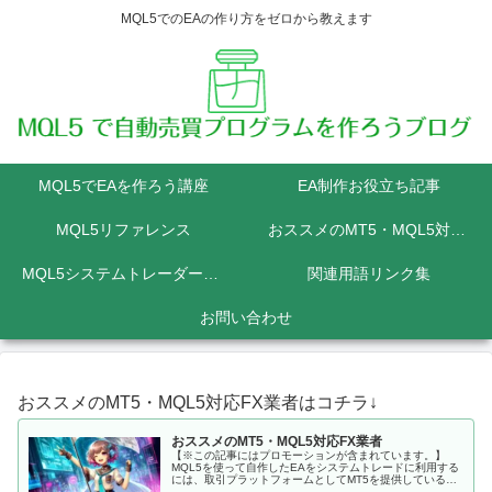
MQL5でのEAの作り方をゼロから教えます
MQL5でEAを作ろう講座
EA制作お役立ち記事
MQL5リファレンス
おススメのMT5・MQL5対応FX業者
MQL5システムトレーダーの為のPython講座
関連用語リンク集
お問い合わせ
おススメのMT5・MQL5対応FX業者はコチラ↓
おススメのMT5・MQL5対応FX業者
【※この記事にはプロモーションが含まれています。】
MQL5を使って自作したEAをシステムトレードに利用する
には、取引プラットフォームとしてMT5を提供しているFX
会社に口座を開設しなくてはいけません。 MQL5にて開発