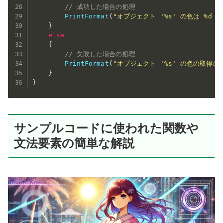
// 成功した場合の処理
PrintFormat
(
"オブジェクト '%s' の色は %d 
}
else
{
// 失敗した場合の処理
PrintFormat
(
"オブジェクト '%s' の色の取得
}
}
サンプルコードに使われた関数や
文法要素の簡単な解説