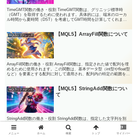
TimeGMT関数の働き・役割 TimeGMT関数は、グリニッジ標準時
（GMT）を取得するために使われます。具体的には、端末のローカ
ル時間から夏時間（DST）を考慮してGMT時間を計算してくれま
す。 これにより、市場がオープンしている時間や...
【MQL5】ArrayFill関数について
MQL5リファレンス
ArrayFill関数の働き・役割 ArrayFill関数は、指定された値で配列を埋
めるために使用されます。この関数は、基本データ型（int型やfloat型
など）を要素とする配列に対して適用され、配列内の特定の範囲を指
定した値で埋めます。特...
【MQL5】StringAdd関数につい
MQL5リファレンス
て
StringAdd関数の働き・役割 StringAdd関数は、指定した文字列を別
の文字列の末尾に追加するために使用されます。 この関数は、既存
の文字列に新しい文字列を追加する場合に役立ちます。 例えば、ロ
グメッセージの作成や、複数の文字列を...
メニュー
ホーム
検索
トップ
サイドバー