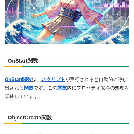
OnStart関数
OnStart
関数
は、
スクリプト
が実行されると自動的に呼び
出される
関数
です。この
関数
内にプロパティ取得の処理を
記述しています。
ObjectCreate関数