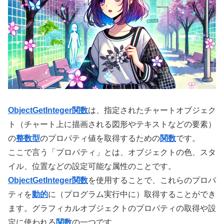
ObjectGetInteger関数
は、指定されたチャートオブジェク
ト（チャート上に描画される図形やテキストなどの要素）
の
整数型
のプロパティ値を取得するための
関数
です。
ここで言う「プロパティ」とは、オブジェクトの色、スタ
イル、位置などの設定可能な属性のことです。
ObjectGetInteger関数
を使用することで、これらのプロパ
ティを
動的
に（プログラム実行中に）取得することができ
ます。グラフィカルオブジェクトのプロパティの取得や設
定に使われる
関数
の一つです。