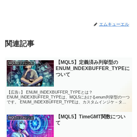
エムキューエル
関連記事
【MQL5】定義済み列挙型の
MQL5リファレンス
ENUM_INDEXBUFFER_TYPEに
ついて
【広告↓】 ENUM_INDEXBUFFER_TYPEとは？
ENUM_INDEXBUFFER_TYPEは、MQL5におけるenum列挙型の一つ
です。 ENUM_INDEXBUFFER_TYPEは、カスタムインジケ－タを
開発する際に、インジ...
【MQL5】TimeGMT関数につい
MQL5リファレンス
て