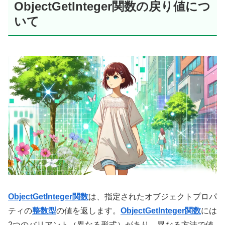
ObjectGetInteger関数の戻り値につ
いて
ObjectGetInteger関数
は、指定されたオブジェクトプロパ
ティの
整数型
の値を返します。
ObjectGetInteger関数
には
2つのバリアント（異なる形式）があり、異なる方法で値