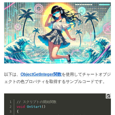
以下は、
ObjectGetInteger関数
を使用してチャートオブジ
ェクトの色プロパティを取得するサンプルコードです。
// スクリプトの開始関数
void
OnStart
(
)
{