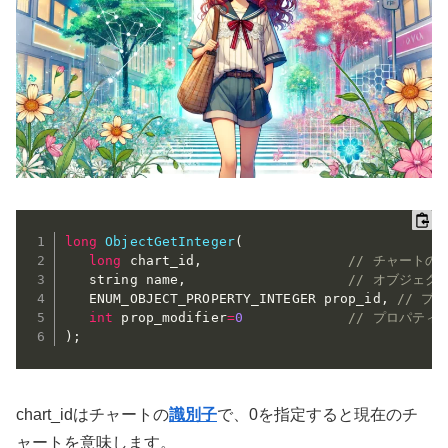
long
ObjectGetInteger
(
long
 chart_id
,
// チャートの
   string name
,
// オブジェク
   ENUM_OBJECT_PROPERTY_INTEGER prop_id
,
// プ
int
 prop_modifier
=
0
// プロパティ
)
;
chart_idはチャートの
識別子
で、0を指定すると現在のチ
ャートを意味します。